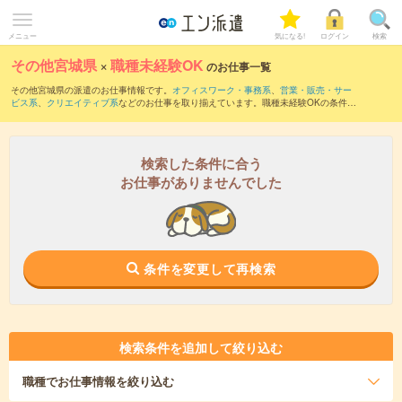
メニュー
気になる!
ログイン
検索
その他宮城県
×
職種未経験OK
のお仕事一覧
その他宮城県の派遣のお仕事情報です。
オフィスワーク・事務系
、
営業・販売・サー
ビス系
、
クリエイティブ系
などのお仕事を取り揃えています。職種未経験OKの条件の
他に、
交通費別途支給あり
、
友だちと一緒の応募OK
、
10名以上の大量募集
などのこ
だわり条件も取り揃えています。
検索した条件に合う
お仕事がありませんでした
条件を変更して再検索
検索条件を追加して絞り込む
職種
でお仕事情報を絞り込む