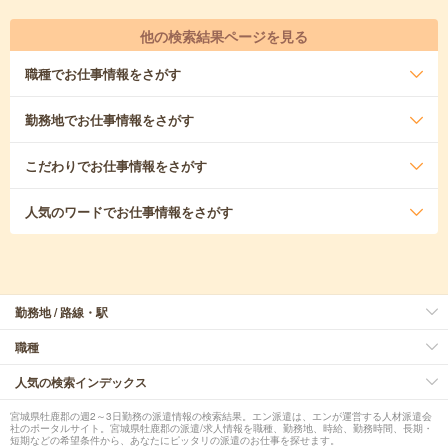
他の検索結果ページを見る
職種
でお仕事情報をさがす
勤務地
でお仕事情報をさがす
こだわり
でお仕事情報をさがす
人気のワード
でお仕事情報をさがす
勤務地 / 路線・駅
職種
人気の検索インデックス
宮城県牡鹿郡の週2～3日勤務の派遣情報の検索結果。エン派遣は、エンが運営する人材派遣会
社のポータルサイト。宮城県牡鹿郡の派遣/求人情報を職種、勤務地、時給、勤務時間、長期・
短期などの希望条件から、あなたにピッタリの派遣のお仕事を探せます。