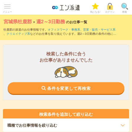
メニュー
気になる!
ログイン
検索
宮城県牡鹿郡
×
週2～3日勤務
のお仕事一覧
牡鹿郡の派遣のお仕事情報です。
オフィスワーク・事務系
、
営業・販売・サービス系
、
クリエイティブ系
などのお仕事を取り揃えています。週2～3日勤務の条件の他に、
交通費別途支給あり
、
職種未経験OK
、
友だちと一緒の応募OK
などのこだわり条件も
取り揃えています。
検索した条件に合う
お仕事がありませんでした
条件を変更して再検索
検索条件を追加して絞り込む
職種
でお仕事情報を絞り込む