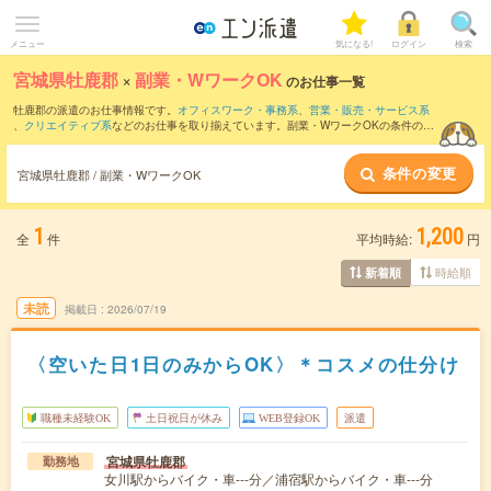
メニュー
気になる!
ログイン
検索
宮城県牡鹿郡
×
副業・WワークOK
のお仕事一覧
牡鹿郡の派遣のお仕事情報です。
オフィスワーク・事務系
、
営業・販売・サービス系
、
クリエイティブ系
などのお仕事を取り揃えています。副業・WワークOKの条件の他
に、
交通費別途支給あり
、
職種未経験OK
、
友だちと一緒の応募OK
などのこだわり条
件も取り揃えています。
条件の変更
宮城県牡鹿郡 / 副業・WワークOK
1
1,200
全
件
平均時給:
円
時給順
新着順
未読
掲載日
2026/07/19
〈空いた日1日のみからOK〉＊コスメの仕分け
職種未経験OK
土日祝日が休み
WEB登録OK
派遣
宮城県牡鹿郡
勤務地
女川駅からバイク・車---分／浦宿駅からバイク・車---分