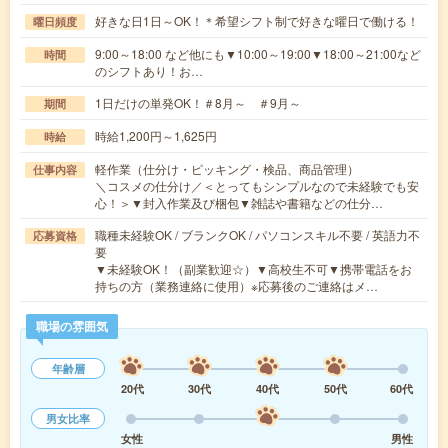
好きな日1日～OK！＊希望シフト制で好きな曜日で働ける！
曜日頻度
9:00～18:00 など他にも▼10:00～19:00▼18:00～21:00など
時間
のシフトあり！お…
1日だけの単発OK！＃8月～ ＃9月～
期間
時給1,200円～1,625円
時給
軽作業（仕分け・ピッキング・検品、商品管理）
仕事内容
＼コスメの仕分け／＜とってもシンプルなので未経験でも安
心！＞▼封入作業及び梱包▼雑誌や書籍などの仕分…
職種未経験OK / ブランクOK / パソコンスキル不要 / 英語力不
応募資格
要
▼未経験OK！（副業歓迎☆）▼高校生不可▼携帯電話をお
持ちの方（業務連絡に使用）※応募後のご連絡はメ…
職場の雰囲気
年齢層
20代
30代
40代
50代
60代
男女比率
女性
男性