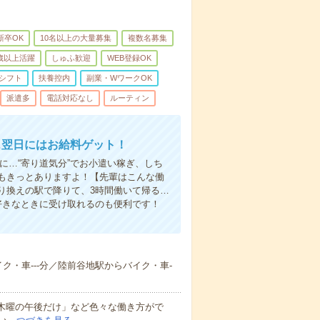
新卒OK
10名以上の大量募集
複数名募集
0歳以上活躍
しゅふ歓迎
WEB登録OK
シフト
扶養控内
副業・WワークOK
派遣多
電話対応なし
ルーティン
…翌日にはお給料ゲット！
に…“寄り道気分”でお小遣い稼ぎ、しち
もきっとありますよ！【先輩はこんな働
り換えの駅で降りて、3時間働いて帰る…
好きなときに受け取れるのも便利です！
イク・車---分／陸前谷地駅からバイク・車-
と木曜の午後だけ」など色々な働き方がで