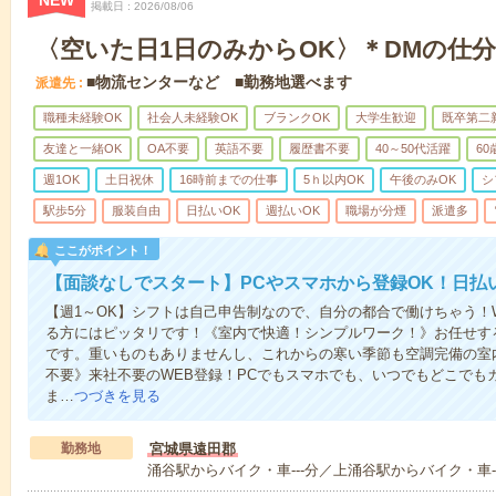
NEW
掲載日
2026/08/06
〈空いた日1日のみからOK〉＊DMの仕
■物流センターなど ■勤務地選べます
派遣先
職種未経験OK
社会人未経験OK
ブランクOK
大学生歓迎
既卒第二
友達と一緒OK
OA不要
英語不要
履歴書不要
40～50代活躍
6
週1OK
土日祝休
16時前までの仕事
5ｈ以内OK
午後のみOK
シ
駅歩5分
服装自由
日払いOK
週払いOK
職場が分煙
派遣多
ここがポイント！
【面談なしでスタート】PCやスマホから登録OK！日払
【週1～OK】シフトは自己申告制なので、自分の都合で働けちゃう！
る方にはピッタリです！《室内で快適！シンプルワーク！》お任せす
です。重いものもありませんし、これからの寒い季節も空調完備の室
不要》来社不要のWEB登録！PCでもスマホでも、いつでもどこでも
ま…
つづきを見る
勤務地
宮城県遠田郡
涌谷駅からバイク・車---分／上涌谷駅からバイク・車--