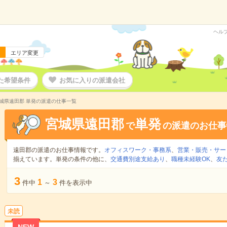
ヘル
エリア変更
た希望条件
お気に入りの派遣会社
城県遠田郡 単発の派遣の仕事一覧
宮城県遠田郡
単発
で
の派遣のお仕事
遠田郡の派遣のお仕事情報です。
オフィスワーク・事務系
、
営業・販売・サー
揃えています。単発の条件の他に、
交通費別途支給あり
、
職種未経験OK
、
友
3
1
3
件中
～
件を表示中
未読