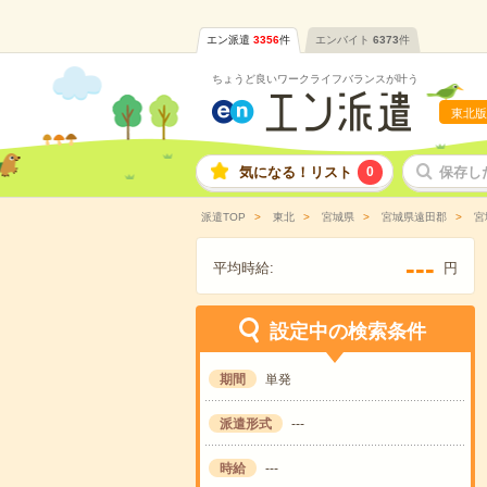
エン派遣
3356
件
エンバイト
6373
件
ちょうど良いワークライフバランスが叶う
東北版
気になる！リスト
0
保存し
派遣TOP
東北
宮城県
宮城県遠田郡
宮
---
平均時給:
円
設定中の検索条件
期間
単発
派遣形式
---
時給
---