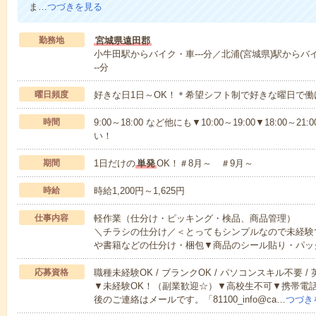
ま…
つづきを見る
勤務地
宮城県遠田郡
小牛田駅からバイク・車---分／北浦(宮城県)駅からバ
--分
曜日頻度
好きな日1日～OK！＊希望シフト制で好きな曜日で働
時間
9:00～18:00 など他にも▼10:00～19:00▼18:0
い！
期間
1日だけの
単発
OK！＃8月～ ＃9月～
時給
時給1,200円～1,625円
仕事内容
軽作業（仕分け・ピッキング・検品、商品管理）
＼チラシの仕分け／＜とってもシンプルなので未経験
や書籍などの仕分け・梱包▼商品のシール貼り・パッ
応募資格
職種未経験OK / ブランクOK / パソコンスキル不要 /
▼未経験OK！（副業歓迎☆）▼高校生不可▼携帯電
後のご連絡はメールです。「81100_info@ca…
つづき