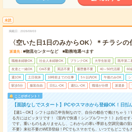
未読
掲載日
2026/08/03
〈空いた日1日のみからOK〉＊チラシの
■物流センターなど ■勤務地選べます
派遣先
職種未経験OK
社会人未経験OK
ブランクOK
大学生歓迎
既卒第二
友達と一緒OK
OA不要
英語不要
履歴書不要
40～50代活躍
6
週1OK
土日祝休
16時前までの仕事
5ｈ以内OK
午後のみOK
シ
駅歩5分
服装自由
日払いOK
週払いOK
職場が分煙
派遣多
ここがポイント！
【面談なしでスタート】PCやスマホから登録OK！日払
【週1～OK】シフトは自己申告制なので、自分の都合で働けちゃう！
る方にはピッタリです！《室内で快適！シンプルワーク！》お任せす
です。重いものもありませんし、これからの寒い季節も空調完備の室
不要》来社不要のWEB登録！PCでもスマホでも、いつでもどこでも