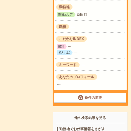
勤務地
遠田郡
勤務エリア
職種
---
こだわりINDEX
---
絶対
---
できれば
キーワード
---
あなたのプロフィール
---
条件の変更
他の検索結果を見る
勤務地でお仕事情報をさがす