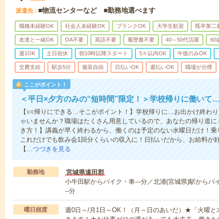
■物流センターなど ■勤務地選べます
派遣先
職種未経験OK
社会人未経験OK
ブランクOK
大学生歓迎
既卒第二
友達と一緒OK
OA不要
英語不要
履歴書不要
40～50代活躍
6
週1OK
土日祝休
朝10時以降スタート
5ｈ以内OK
午後のみOK
交費支給
駅歩5分
服装自由
日払いOK
週払いOK
職場が分煙
ここがポイント！
＜平日×夕方のみの“短時間”限定！＞学校帰りに働いて
【○○帰りにできる…そこがポイント！】学校帰りに…お出かけ終わり
ゃいませんか？職場はたくさん用意しているので、あなたの帰り道に
き方！】講義が早く終わるから、働くのは予定のない水曜日だけ！乗
これだけでも飲み会1回分くらいの収入に！日払いだから、お給料が
【…
つづきを見る
勤務地
宮城県遠田郡
小牛田駅からバイク・車---分／北浦(宮城県)駅からバ
--分
曜日頻度
週0日～/月1日～OK！（月～日のあいだ）★「火曜