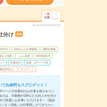
一括
応募
No.BTRTH8110418GT19
仕分け
派遣
新卒OK
10名以上の大量募集
複数名募集
0歳以上活躍
しゅふ歓迎
WEB登録OK
フト
扶養控内
副業・WワークOK
電話対応なし
ルーティン
いでお給料もスグにゲット！
Wワークや扶養内のお仕事を探されてい
るのは、印刷物やDMなどの封入や仕分け
内で快適にお仕事いただけます！《面談
カンタン登録→お仕事探しができちゃい