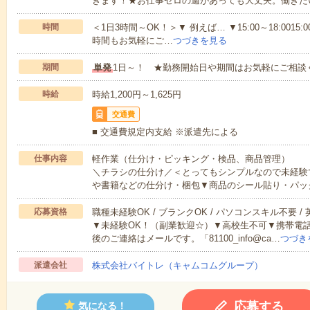
きます！★お仕事ゼロの週があっても大丈夫。働きた
時間
＜1日3時間～OK！＞▼ 例えば… ▼15:00～18:0015:00
時間もお気軽にご…
つづきを見る
期間
単発
1日～！ ★勤務開始日や期間はお気軽にご相談
時給
時給1,200円～1,625円
交通費
■ 交通費規定内支給 ※派遣先による
仕事内容
軽作業（仕分け・ピッキング・検品、商品管理）
＼チラシの仕分け／＜とってもシンプルなので未経験
や書籍などの仕分け・梱包▼商品のシール貼り・パッ
応募資格
職種未経験OK / ブランクOK / パソコンスキル不要 /
▼未経験OK！（副業歓迎☆）▼高校生不可▼携帯電
後のご連絡はメールです。「81100_info@ca…
つづき
派遣会社
株式会社バイトレ（キャムコムグループ）
応募する
気になる！