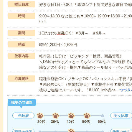
曜日頻度
好きな日1日～OK！＊希望シフト制で好きな曜日で働
時間
9:00～18:00 など他にも▼10:00～19:00▼18:0
い！
期間
1日だけの
単発
OK！＃8月～ ＃9月～
時給
時給1,200円～1,625円
仕事内容
軽作業（仕分け・ピッキング・検品、商品管理）
＼DMの仕分け／＜とってもシンプルなので未経験で
籍などの仕分け・梱包▼商品のシール貼り・パック詰
応募資格
職種未経験OK / ブランクOK / パソコンスキル不要 /
▼未経験OK！（副業歓迎☆）▼高校生不可▼携帯電
後のご連絡はメールです。「81100_info@ca…
つづき
職場の雰囲気
年齢層
男女比率
20代
30代
40代
50代
60代
職場の様子
仕事の仕方