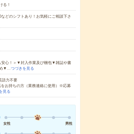
ける！
0～21:00などのシフトあり！お気軽にご相談下さ
も安心！＞▼封入作業及び梱包▼雑誌や書
め▼…
つづきを見る
 英語力不要
話をお持ちの方（業務連絡に使用）※応募
を見る
女性
男性