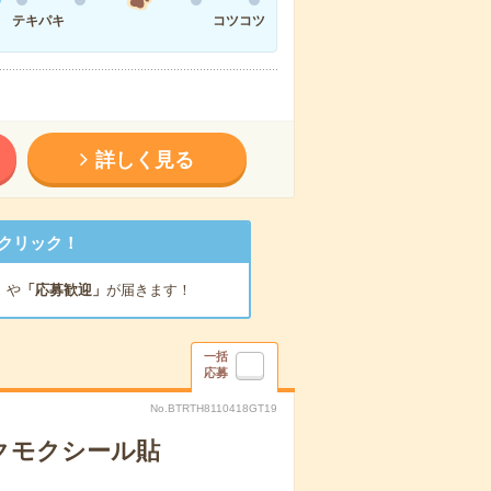
テキパキ
コツコツ
詳しく見る
クリック！
」
や
「応募歓迎」
が届きます！
一括
応募
No.BTRTH8110418GT19
クモクシール貼