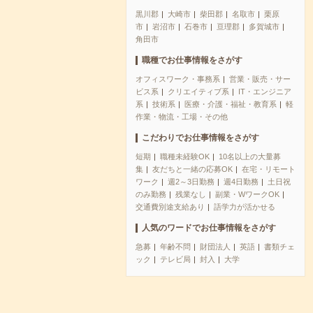
黒川郡
大崎市
柴田郡
名取市
栗原
市
岩沼市
石巻市
亘理郡
多賀城市
角田市
職種でお仕事情報をさがす
オフィスワーク・事務系
営業・販売・サー
ビス系
クリエイティブ系
IT・エンジニア
系
技術系
医療・介護・福祉・教育系
軽
作業・物流・工場・その他
こだわりでお仕事情報をさがす
短期
職種未経験OK
10名以上の大量募
集
友だちと一緒の応募OK
在宅・リモート
ワーク
週2～3日勤務
週4日勤務
土日祝
のみ勤務
残業なし
副業・WワークOK
交通費別途支給あり
語学力が活かせる
人気のワードでお仕事情報をさがす
急募
年齢不問
財団法人
英語
書類チェ
ック
テレビ局
封入
大学