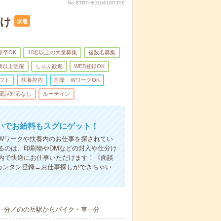
No.BTRTH8110418GT26
分け
派遣
新卒OK
10名以上の大量募集
複数名募集
0歳以上活躍
しゅふ歓迎
WEB登録OK
フト
扶養控内
副業・WワークOK
電話対応なし
ルーティン
いでお給料もスグにゲット！
Wワークや扶養内のお仕事を探されてい
るのは、印刷物やDMなどの封入や仕分け
内で快適にお仕事いただけます！《面談
カンタン登録→お仕事探しができちゃい
-分／のの岳駅からバイク・車---分