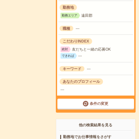
勤務地
遠田郡
勤務エリア
職種
---
こだわりINDEX
友だちと一緒の応募OK
絶対
---
できれば
キーワード
---
あなたのプロフィール
---
条件の変更
他の検索結果を見る
勤務地でお仕事情報をさがす