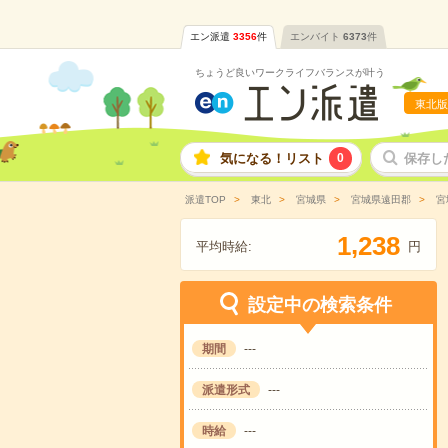
エン派遣
3356
件
エンバイト
6373
件
ちょうど良いワークライフバランスが叶う
東北版
気になる！リスト
0
保存し
派遣TOP
東北
宮城県
宮城県遠田郡
宮
,
1
2
3
8
平均時給:
円
設定中の検索条件
期間
---
派遣形式
---
時給
---