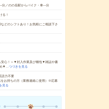
-分／のの岳駅からバイク・車---分
ける！
0～21:00などのシフトあり！お気軽にご相談下さ
も安心！＞▼封入作業及び梱包▼雑誌や書
め▼…
つづきを見る
 英語力不要
話をお持ちの方（業務連絡に使用）※応募
を見る