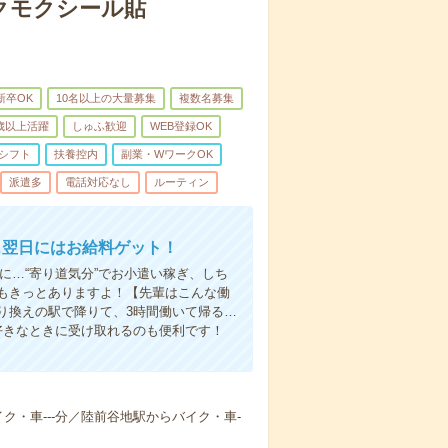
クモクシール貼
新卒OK
10名以上の大量募集
複数名募集
0歳以上活躍
しゅふ歓迎
WEB登録OK
シフト
扶養控内
副業・WワークOK
派遣多
電話対応なし
ルーティン
…翌日にはお給料ゲット！
に…“寄り道気分”でお小遣い稼ぎ、しち
もきっとありますよ！【先輩はこんな働
り換えの駅で降りて、3時間働いて帰る…
好きなときに受け取れるのも便利です！
イク・車---分／陸前谷地駅からバイク・車-