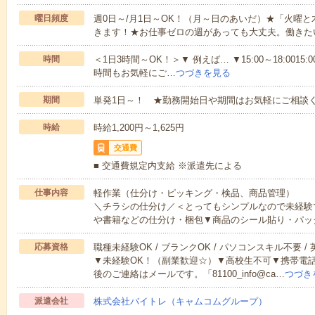
曜日頻度
週0日～/月1日～OK！（月～日のあいだ）★「火曜
きます！★お仕事ゼロの週があっても大丈夫。働きた
時間
＜1日3時間～OK！＞▼ 例えば… ▼15:00～18:0015:00
時間もお気軽にご…
つづきを見る
期間
単発1日～！ ★勤務開始日や期間はお気軽にご相談く
時給
時給1,200円～1,625円
交通費
■ 交通費規定内支給 ※派遣先による
仕事内容
軽作業（仕分け・ピッキング・検品、商品管理）
＼チラシの仕分け／＜とってもシンプルなので未経験
や書籍などの仕分け・梱包▼商品のシール貼り・パッ
応募資格
職種未経験OK / ブランクOK / パソコンスキル不要 /
▼未経験OK！（副業歓迎☆）▼高校生不可▼携帯電
後のご連絡はメールです。「81100_info@ca…
つづき
派遣会社
株式会社バイトレ（キャムコムグループ）