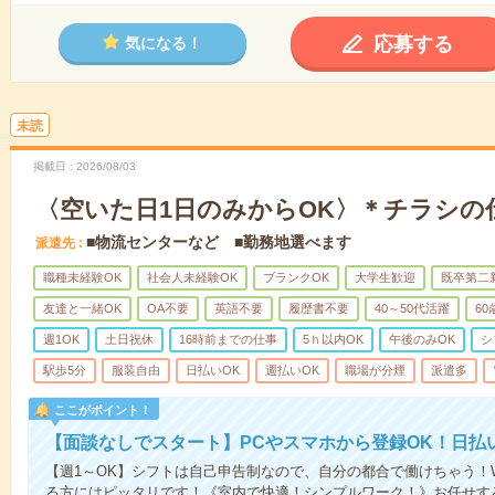
応募する
気になる！
未読
掲載日
2026/08/03
〈空いた日1日のみからOK〉＊チラシの
■物流センターなど ■勤務地選べます
派遣先
職種未経験OK
社会人未経験OK
ブランクOK
大学生歓迎
既卒第二
友達と一緒OK
OA不要
英語不要
履歴書不要
40～50代活躍
6
週1OK
土日祝休
16時前までの仕事
5ｈ以内OK
午後のみOK
シ
駅歩5分
服装自由
日払いOK
週払いOK
職場が分煙
派遣多
ここがポイント！
【面談なしでスタート】PCやスマホから登録OK！日払
【週1～OK】シフトは自己申告制なので、自分の都合で働けちゃう！
る方にはピッタリです！《室内で快適！シンプルワーク！》お任せす