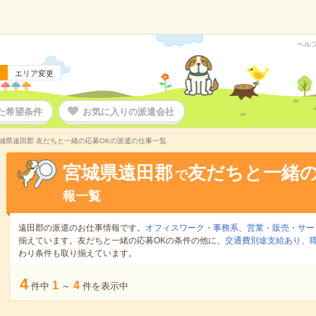
ヘル
エリア変更
た希望条件
お気に入りの派遣会社
城県遠田郡 友だちと一緒の応募OKの派遣の仕事一覧
宮城県遠田郡
友だちと一緒の
で
報一覧
遠田郡の派遣のお仕事情報です。
オフィスワーク・事務系
、
営業・販売・サー
揃えています。友だちと一緒の応募OKの条件の他に、
交通費別途支給あり
、
わり条件も取り揃えています。
4
1
4
件中
～
件を表示中