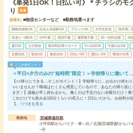
《単発1日OK！日払い可》＊チラシのモ
り
派遣
■物流センターなど ■勤務地選べます
派遣先
職種未経験OK
社会人未経験OK
ブランクOK
大学生歓迎
既卒第二
友達と一緒OK
OA不要
英語不要
履歴書不要
40～50代活躍
6
週1OK
土日祝休
朝10時以降スタート
5ｈ以内OK
午後のみOK
交費支給
駅歩5分
服装自由
日払いOK
週払いOK
職場が分煙
ここがポイント！
＜平日×夕方のみの“短時間”限定！＞学校帰りに働いて
【○○帰りにできる…そこがポイント！】学校帰りに…お出かけ終わり
ゃいませんか？職場はたくさん用意しているので、あなたの帰り道に
き方！】講義が早く終わるから、働くのは予定のない水曜日だけ！乗
これだけでも飲み会1回分くらいの収入に！日払いだから、お給料が
【…
つづきを見る
勤務地
宮城県遠田郡
小牛田駅からバイク・車---分／北浦(宮城県)駅からバ
--分