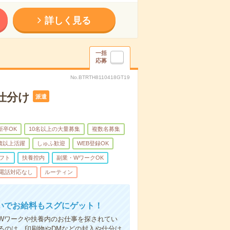
詳しく見る
一括
応募
No.BTRTH8110418GT19
仕分け
派遣
新卒OK
10名以上の大量募集
複数名募集
0歳以上活躍
しゅふ歓迎
WEB登録OK
フト
扶養控内
副業・WワークOK
電話対応なし
ルーティン
いでお給料もスグにゲット！
Wワークや扶養内のお仕事を探されてい
るのは、印刷物やDMなどの封入や仕分け