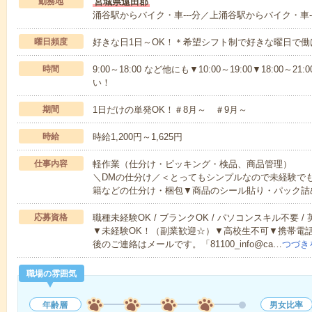
勤務地
宮城県遠田郡
涌谷駅からバイク・車---分／上涌谷駅からバイク・車--
曜日頻度
好きな日1日～OK！＊希望シフト制で好きな曜日で働
時間
9:00～18:00 など他にも▼10:00～19:00▼18:0
い！
期間
1日だけの単発OK！＃8月～ ＃9月～
時給
時給1,200円～1,625円
仕事内容
軽作業（仕分け・ピッキング・検品、商品管理）
＼DMの仕分け／＜とってもシンプルなので未経験で
籍などの仕分け・梱包▼商品のシール貼り・パック詰
応募資格
職種未経験OK / ブランクOK / パソコンスキル不要 /
▼未経験OK！（副業歓迎☆）▼高校生不可▼携帯電
後のご連絡はメールです。「81100_info@ca…
つづき
職場の雰囲気
年齢層
男女比率