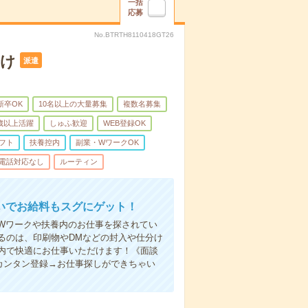
一括
応募
No.BTRTH8110418GT26
分け
派遣
新卒OK
10名以上の大量募集
複数名募集
0歳以上活躍
しゅふ歓迎
WEB登録OK
フト
扶養控内
副業・WワークOK
電話対応なし
ルーティン
いでお給料もスグにゲット！
Wワークや扶養内のお仕事を探されてい
るのは、印刷物やDMなどの封入や仕分け
内で快適にお仕事いただけます！《面談
カンタン登録→お仕事探しができちゃい