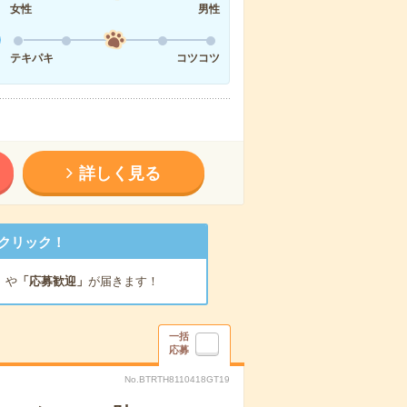
女性
男性
テキパキ
コツコツ
詳しく見る
クリック！
」
や
「応募歓迎」
が届きます！
一括
応募
No.BTRTH8110418GT19