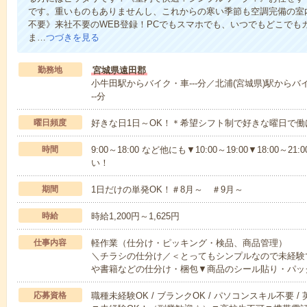
です。重いものもありませんし、これからの寒い季節も空調完備の室
不要》来社不要のWEB登録！PCでもスマホでも、いつでもどこでも
ま…
つづきを見る
勤務地
宮城県遠田郡
小牛田駅からバイク・車---分／北浦(宮城県)駅からバ
--分
曜日頻度
好きな日1日～OK！＊希望シフト制で好きな曜日で働
時間
9:00～18:00 など他にも▼10:00～19:00▼18:0
い！
期間
1日だけの単発OK！＃8月～ ＃9月～
時給
時給1,200円～1,625円
仕事内容
軽作業（仕分け・ピッキング・検品、商品管理）
＼チラシの仕分け／＜とってもシンプルなので未経験
や書籍などの仕分け・梱包▼商品のシール貼り・パッ
応募資格
職種未経験OK / ブランクOK / パソコンスキル不要 /