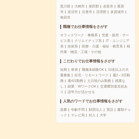
黒川郡
大崎市
柴田郡
名取市
栗原
市
岩沼市
石巻市
亘理郡
多賀城市
角田市
職種でお仕事情報をさがす
オフィスワーク・事務系
営業・販売・サー
ビス系
クリエイティブ系
IT・エンジニア
系
技術系
医療・介護・福祉・教育系
軽
作業・物流・工場・その他
こだわりでお仕事情報をさがす
短期
単発
職種未経験OK
10名以上の大
量募集
在宅・リモートワーク
週2～3日勤
務
週4日勤務
土日祝のみ勤務
残業な
し
副業・WワークOK
交通費別途支給あ
り
語学力が活かせる
人気のワードでお仕事情報をさがす
急募
年齢不問
財団法人
英語
書類チェ
ック
テレビ局
封入
大学