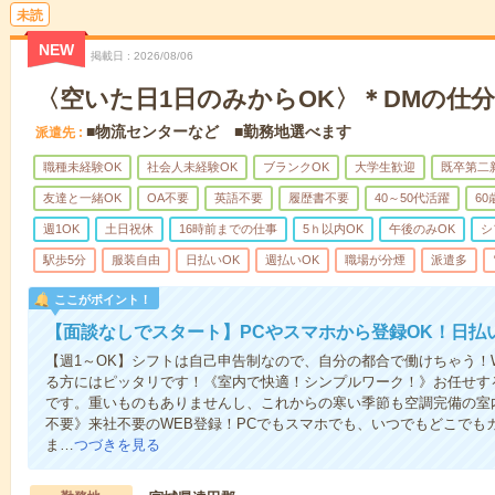
未読
NEW
掲載日
2026/08/06
〈空いた日1日のみからOK〉＊DMの仕
■物流センターなど ■勤務地選べます
派遣先
職種未経験OK
社会人未経験OK
ブランクOK
大学生歓迎
既卒第二
友達と一緒OK
OA不要
英語不要
履歴書不要
40～50代活躍
6
週1OK
土日祝休
16時前までの仕事
5ｈ以内OK
午後のみOK
シ
駅歩5分
服装自由
日払いOK
週払いOK
職場が分煙
派遣多
ここがポイント！
【面談なしでスタート】PCやスマホから登録OK！日払
【週1～OK】シフトは自己申告制なので、自分の都合で働けちゃう！
る方にはピッタリです！《室内で快適！シンプルワーク！》お任せす
です。重いものもありませんし、これからの寒い季節も空調完備の室
不要》来社不要のWEB登録！PCでもスマホでも、いつでもどこでも
ま…
つづきを見る