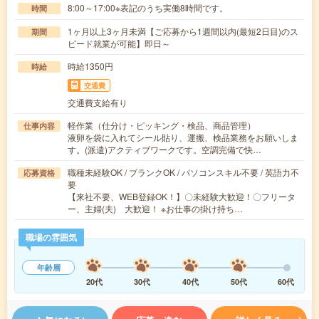
8:00～17:00※表記のうち実働8時間です。
時間
1ヶ月以上3ヶ月未満【ご応募から1週間以内(最短2日目)のス
期間
ピード就業が可能】即日～
時給1350円
時給
交通費
交通費支給有り
軽作業（仕分け・ピッキング・検品、商品管理）
仕事内容
液卵を袋に入れてシール貼り、運搬、検品業務をお願いしま
す。(派遣)アクティブワークです。空調完備で快…
職種未経験OK / ブランクOK / パソコンスキル不要 / 英語力不
応募資格
要
【来社不要、WEB登録OK！】〇未経験大歓迎！〇フリータ
ー、主婦(夫) 大歓迎！ ※お仕事の掛け持ち…
職場の雰囲気
年齢層
20代
30代
40代
50代
60代