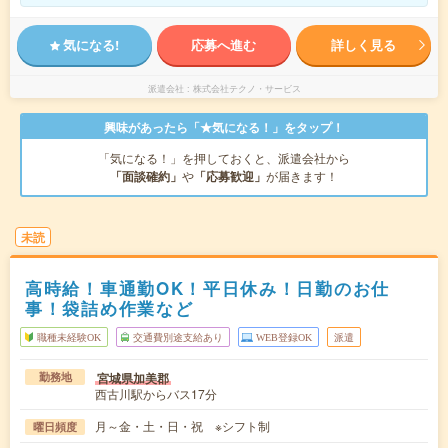
気になる!
応募へ進む
詳しく見る
派遣会社
株式会社テクノ・サービス
興味があったら「★気になる！」をタップ！
「気になる！」を押しておくと、派遣会社から
「面談確約」
や
「応募歓迎」
が届きます！
未読
高時給！車通勤OK！平日休み！日勤のお仕
事！袋詰め作業など
職種未経験OK
交通費別途支給あり
WEB登録OK
派遣
宮城県加美郡
勤務地
西古川駅からバス17分
月～金・土・日・祝 ※シフト制
曜日頻度