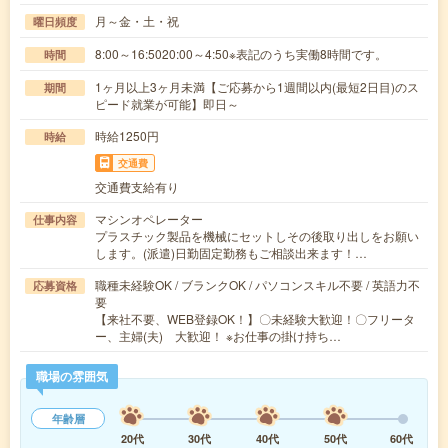
月～金・土・祝
曜日頻度
8:00～16:5020:00～4:50※表記のうち実働8時間です。
時間
1ヶ月以上3ヶ月未満【ご応募から1週間以内(最短2日目)のス
期間
ピード就業が可能】即日～
時給1250円
時給
交通費
交通費支給有り
マシンオペレーター
仕事内容
プラスチック製品を機械にセットしその後取り出しをお願い
します。(派遣)日勤固定勤務もご相談出来ます！…
職種未経験OK / ブランクOK / パソコンスキル不要 / 英語力不
応募資格
要
【来社不要、WEB登録OK！】〇未経験大歓迎！〇フリータ
ー、主婦(夫) 大歓迎！ ※お仕事の掛け持ち…
職場の雰囲気
年齢層
20代
30代
40代
50代
60代