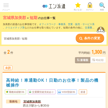
メニュー
気になる!
ログイン
検索
宮城県加美郡
×
短期
のお仕事一覧
加美郡の派遣のお仕事情報です。
オフィスワーク・事務系
、
営業・販売・サービス系
、
クリエイティブ系
などのお仕事を取り揃えています。短期の条件の他に、
交通費別
途支給あり
、
職種未経験OK
、
友だちと一緒の応募OK
などでもお探し頂けます。
条件の変更
宮城県加美郡 / 短期
2
1,300
全
件
平均時給:
円
時給順
新着順
未読
高時給！車通勤OK！日勤のお仕事！製品の機
械操作
職種未経験OK
交通費別途支給あり
WEB登録OK
派遣
宮城県加美郡
勤務地
西古川駅から車30分