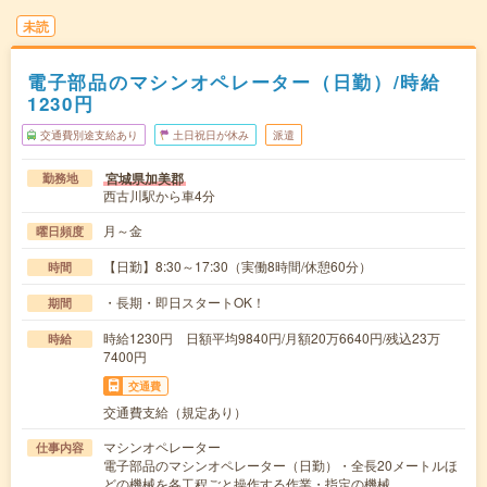
未読
電子部品のマシンオペレーター（日勤）/時給
1230円
交通費別途支給あり
土日祝日が休み
派遣
宮城県加美郡
勤務地
西古川駅から車4分
月～金
曜日頻度
【日勤】8:30～17:30（実働8時間/休憩60分）
時間
・長期・即日スタートOK！
期間
時給1230円 日額平均9840円/月額20万6640円/残込23万
時給
7400円
交通費
交通費支給（規定あり）
マシンオペレーター
仕事内容
電子部品のマシンオペレーター（日勤）・全長20メートルほ
どの機械を各工程ごと操作する作業・指定の機械…