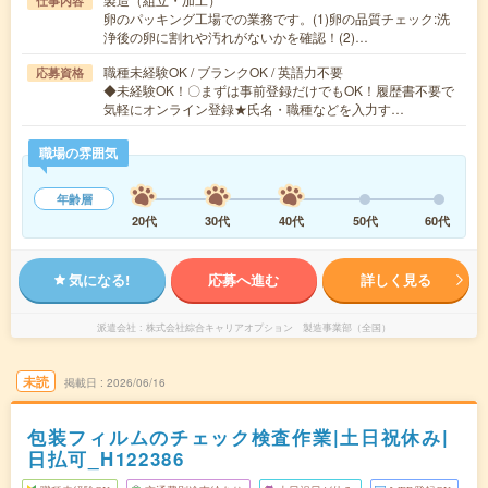
仕事内容
卵のパッキング工場での業務です。(1)卵の品質チェック:洗
浄後の卵に割れや汚れがないかを確認！(2)…
職種未経験OK / ブランクOK / 英語力不要
応募資格
◆未経験OK！〇まずは事前登録だけでもOK！履歴書不要で
気軽にオンライン登録★氏名・職種などを入力す…
職場の雰囲気
年齢層
20代
30代
40代
50代
60代
気になる!
応募へ進む
詳しく見る
派遣会社
株式会社綜合キャリアオプション 製造事業部（全国）
未読
掲載日
2026/06/16
包装フィルムのチェック検査作業|土日祝休み|
日払可_H122386