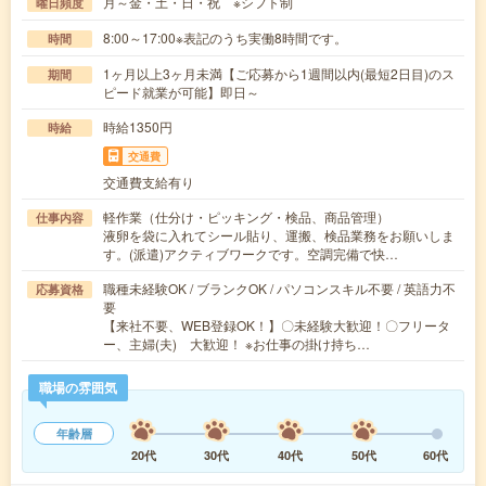
月～金・土・日・祝 ※シフト制
曜日頻度
8:00～17:00※表記のうち実働8時間です。
時間
1ヶ月以上3ヶ月未満【ご応募から1週間以内(最短2日目)のス
期間
ピード就業が可能】即日～
時給1350円
時給
交通費
交通費支給有り
軽作業（仕分け・ピッキング・検品、商品管理）
仕事内容
液卵を袋に入れてシール貼り、運搬、検品業務をお願いしま
す。(派遣)アクティブワークです。空調完備で快…
職種未経験OK / ブランクOK / パソコンスキル不要 / 英語力不
応募資格
要
【来社不要、WEB登録OK！】〇未経験大歓迎！〇フリータ
ー、主婦(夫) 大歓迎！ ※お仕事の掛け持ち…
職場の雰囲気
年齢層
20代
30代
40代
50代
60代