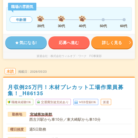
職場の雰囲気
年齢層
20代
30代
40代
50代
60代
気になる!
応募へ進む
詳しく見る
派遣会社
株式会社ウィルオブ・ワーク FO事業部
未読
掲載日
2026/05/23
月収例25万円！木材プレカット工場作業員募
集！_H86135
職種未経験OK
交通費別途支給あり
WEB登録OK
派遣
宮城県加美郡
勤務地
西古川駅から車10分／東大崎駅から車10分
週5日勤務
曜日頻度