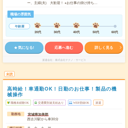
ー、主婦(夫) 大歓迎！ ※お仕事の掛け持ち…
職場の雰囲気
年齢層
20代
30代
40代
50代
60代
気になる!
応募へ進む
詳しく見る
派遣会社
株式会社テクノ・サービス
未読
高時給！車通勤OK！日勤のお仕事！製品の機
械操作
職種未経験OK
交通費別途支給あり
WEB登録OK
派遣
宮城県加美郡
勤務地
西古川駅から車30分
月～金・土・祝