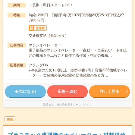
・長期・即日スタートOK！
期間
時給1230円 日額平均1万1072円/月額23万2512円/残込27
時給
万8652円
交通費
交通費支給（規定あり）
マシンオペレーター
仕事内容
電子部品のマシンオペレーター（夜勤）・全長20メートルほ
どの機械を各工程ごと操作する作業・指定の機械…
ブランクOK
応募資格
※深夜業のため18歳以上（例外事由2号）資格不問機械オペレ
ーター、実装機の使用経験や勤務経験のある方…
気になる!
応募へ進む
詳しく見る
派遣会社
株式会社日本ワークプレイス
未読
プラスチック成型機のオペレーター・材料供給