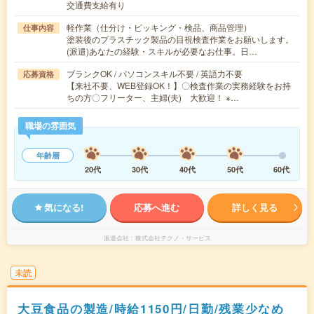
交通費支給有り
軽作業（仕分け・ピッキング・検品、商品管理）
仕事内容
塗装後のプラスチック製品の目視検査作業をお願いします。
(派遣)あなたの経験・スキルが必要なお仕事。日…
ブランクOK / パソコンスキル不要 / 英語力不要
応募資格
【来社不要、WEB登録OK！】〇検査作業の実務経験をお持
ちの方〇フリーター、主婦(夫) 大歓迎！ ※…
職場の雰囲気
年齢層
20代
30代
40代
50代
60代
気になる!
応募へ進む
詳しく見る
派遣会社
株式会社テクノ・サービス
未読
大豆食品の製造/時給1150円/日勤/残業少なめ