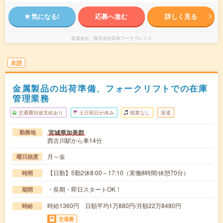
気になる!
応募へ進む
詳しく見る
派遣会社
株式会社日本ワークプレイス
未読
金属製品の出荷準備、フォークリフトでの在庫
管理業務
交通費別途支給あり
土日祝日が休み
残業なし
派遣
宮城県加美郡
勤務地
西古川駅から車14分
月～金
曜日頻度
【日勤】5勤2休8:00～17:10（実働8時間/休憩70分）
時間
・長期・即日スタートOK！
期間
時給1360円 日額平均1万880円/月額22万8480円
時給
交通費