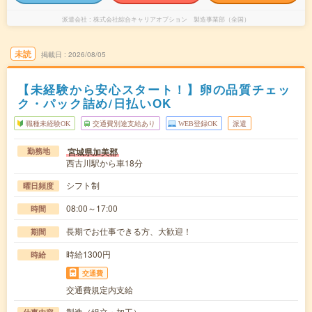
派遣会社
株式会社綜合キャリアオプション 製造事業部（全国）
未読
掲載日
2026/08/05
【未経験から安心スタート！】卵の品質チェッ
ク・パック詰め/日払いOK
職種未経験OK
交通費別途支給あり
WEB登録OK
派遣
宮城県加美郡
勤務地
西古川駅から車18分
シフト制
曜日頻度
08:00～17:00
時間
長期でお仕事できる方、大歓迎！
期間
時給1300円
時給
交通費
交通費規定内支給
製造（組立・加工）