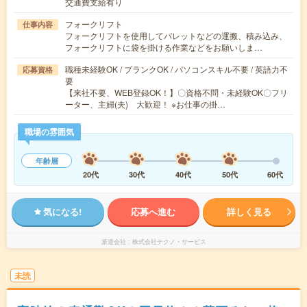
交通費支給有り
フォークリフト
仕事内容
フォークリフトを使用してパレットなどの運搬、積み込み、
フォークリフトに袋を掛ける作業などをお願いしま…
職種未経験OK / ブランクOK / パソコンスキル不要 / 英語力不
応募資格
要
【来社不要、WEB登録OK！】〇資格不問・未経験OK〇フリ
ーター、主婦(夫) 大歓迎！ ※お仕事の掛…
職場の雰囲気
年齢層
20代
30代
40代
50代
60代
気になる!
応募へ進む
詳しく見る
派遣会社
株式会社テクノ・サービス
未読