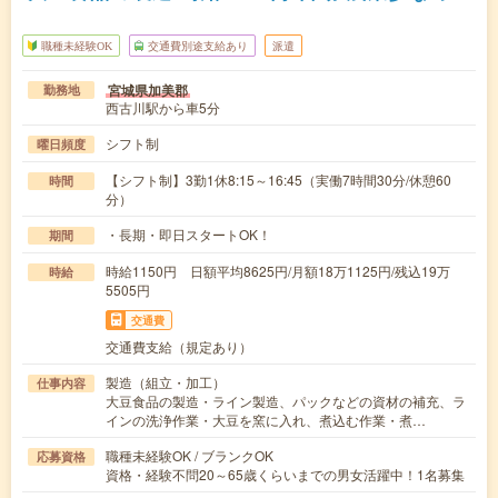
職種未経験OK
交通費別途支給あり
派遣
宮城県加美郡
勤務地
西古川駅から車5分
シフト制
曜日頻度
【シフト制】3勤1休8:15～16:45（実働7時間30分/休憩60
時間
分）
・長期・即日スタートOK！
期間
時給1150円 日額平均8625円/月額18万1125円/残込19万
時給
5505円
交通費
交通費支給（規定あり）
製造（組立・加工）
仕事内容
大豆食品の製造・ライン製造、パックなどの資材の補充、ラ
インの洗浄作業・大豆を窯に入れ、煮込む作業・煮…
職種未経験OK / ブランクOK
応募資格
資格・経験不問20～65歳くらいまでの男女活躍中！1名募集