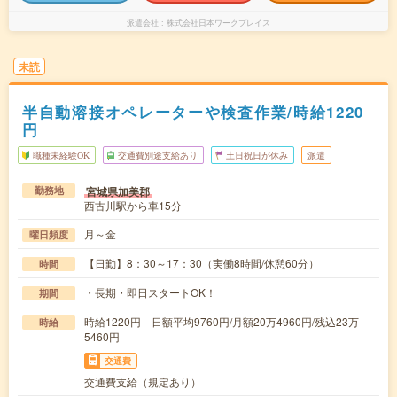
派遣会社
株式会社日本ワークプレイス
未読
半自動溶接オペレーターや検査作業/時給1220
円
職種未経験OK
交通費別途支給あり
土日祝日が休み
派遣
宮城県加美郡
勤務地
西古川駅から車15分
月～金
曜日頻度
【日勤】8：30～17：30（実働8時間/休憩60分）
時間
・長期・即日スタートOK！
期間
時給1220円 日額平均9760円/月額20万4960円/残込23万
時給
5460円
交通費
交通費支給（規定あり）