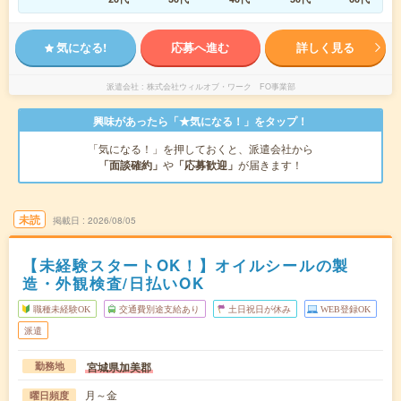
気になる!
応募へ進む
詳しく見る
派遣会社
株式会社ウィルオブ・ワーク FO事業部
興味があったら「★気になる！」をタップ！
「気になる！」を押しておくと、派遣会社から
「面談確約」
や
「応募歓迎」
が届きます！
未読
掲載日
2026/08/05
【未経験スタートOK！】オイルシールの製
造・外観検査/日払いOK
職種未経験OK
交通費別途支給あり
土日祝日が休み
WEB登録OK
派遣
宮城県加美郡
勤務地
月～金
曜日頻度