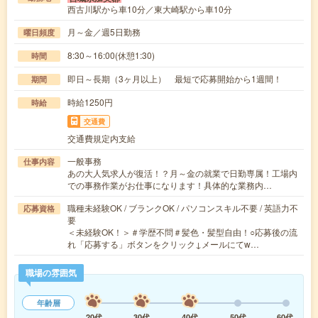
西古川駅から車10分／東大崎駅から車10分
月～金／週5日勤務
曜日頻度
8:30～16:00(休憩1:30)
時間
即日～長期（3ヶ月以上） 最短で応募開始から1週間！
期間
時給1250円
時給
交通費
交通費規定内支給
一般事務
仕事内容
あの大人気求人が復活！？月～金の就業で日勤専属！工場内
での事務作業がお仕事になります！具体的な業務内…
職種未経験OK / ブランクOK / パソコンスキル不要 / 英語力不
応募資格
要
＜未経験OK！＞＃学歴不問＃髪色・髪型自由！○応募後の流
れ「応募する」ボタンをクリック↓メールにてw…
職場の雰囲気
年齢層
20代
30代
40代
50代
60代