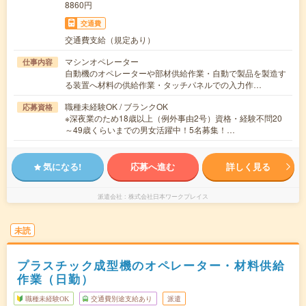
8860円
交通費
交通費支給（規定あり）
マシンオペレーター
仕事内容
自動機のオペレーターや部材供給作業・自動で製品を製造す
る装置へ材料の供給作業・タッチパネルでの入力作…
職種未経験OK / ブランクOK
応募資格
※深夜業のため18歳以上（例外事由2号）資格・経験不問20
～49歳くらいまでの男女活躍中！5名募集！…
気になる!
応募へ進む
詳しく見る
派遣会社
株式会社日本ワークプレイス
未読
プラスチック成型機のオペレーター・材料供給
作業（日勤）
職種未経験OK
交通費別途支給あり
派遣