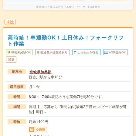
派遣会社
株式会社ウィルオブ・ワーク FO事業部
未読
高時給！車通勤OK！土日休み！フォークリフ
ト作業
職種未経験OK
交通費別途支給あり
土日祝日が休み
WEB登録OK
派遣
宮城県加美郡
勤務地
西古川駅から車10分
月～金
曜日頻度
8:30～17:00※表記のうち実働7時間30分です。
時間
長期【ご応募から1週間以内(最短2日目)のスピード就業が可
期間
能】即日～
時給1400円
時給
交通費