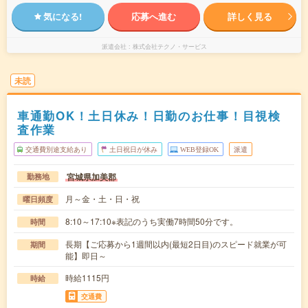
気になる!
応募へ進む
詳しく見る
派遣会社
株式会社テクノ・サービス
未読
車通勤OK！土日休み！日勤のお仕事！目視検
査作業
交通費別途支給あり
土日祝日が休み
WEB登録OK
派遣
宮城県加美郡
勤務地
月～金・土・日・祝
曜日頻度
8:10～17:10※表記のうち実働7時間50分です。
時間
長期【ご応募から1週間以内(最短2日目)のスピード就業が可
期間
能】即日～
時給1115円
時給
交通費