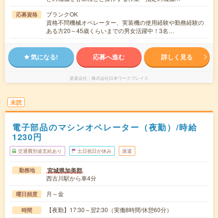
ブランクOK
応募資格
資格不問機械オペレーター、実装機の使用経験や勤務経験の
ある方20～45歳くらいまでの男女活躍中！3名…
気になる!
応募へ進む
詳しく見る
派遣会社
株式会社日本ワークプレイス
未読
電子部品のマシンオペレーター（夜勤）/時給
1230円
交通費別途支給あり
土日祝日が休み
派遣
宮城県加美郡
勤務地
西古川駅から車4分
月～金
曜日頻度
【夜勤】17:30～翌2:30（実働8時間/休憩60分）
時間