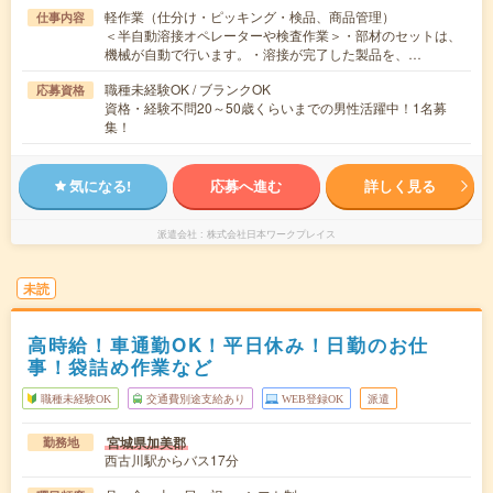
軽作業（仕分け・ピッキング・検品、商品管理）
仕事内容
＜半自動溶接オペレーターや検査作業＞・部材のセットは、
機械が自動で行います。・溶接が完了した製品を、…
職種未経験OK / ブランクOK
応募資格
資格・経験不問20～50歳くらいまでの男性活躍中！1名募
集！
気になる!
応募へ進む
詳しく見る
派遣会社
株式会社日本ワークプレイス
未読
高時給！車通勤OK！平日休み！日勤のお仕
事！袋詰め作業など
職種未経験OK
交通費別途支給あり
WEB登録OK
派遣
宮城県加美郡
勤務地
西古川駅からバス17分