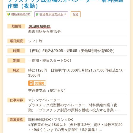
作業（夜勤）
職種未経験OK
交通費別途支給あり
派遣
宮城県加美郡
勤務地
西古川駅から車15分
シフト制
曜日頻度
【夜勤】5勤2休20:05～翌5:05（実働8時間/休憩60分）
時間
・長期・即日スタートOK！
期間
時給1120円 日額平均1万360円/月額21万7560円/残込27万
時給
3560円
交通費
交通費支給（規定あり）
マシンオペレーター
仕事内容
プラスチック成型機のオペレーター・材料供給作業（夜
勤）・プラスチック製品の原料を機械へ投入する作業・…
職種未経験OK / ブランクOK
応募資格
※深夜業のため18歳以上（例外事由2号）資格・経験不問20
～49歳くらいまでの男女活躍中！5名募集！…