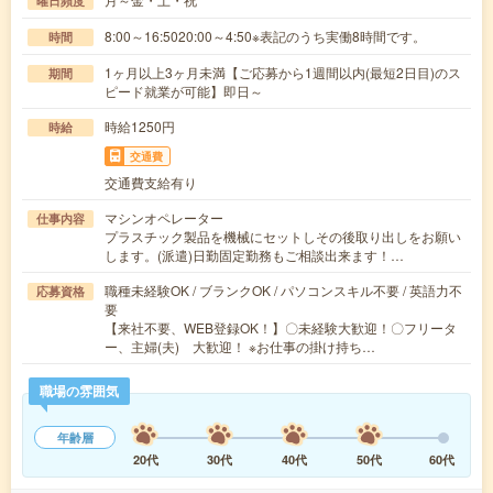
曜日頻度
8:00～16:5020:00～4:50※表記のうち実働8時間です。
時間
1ヶ月以上3ヶ月未満【ご応募から1週間以内(最短2日目)のス
期間
ピード就業が可能】即日～
時給1250円
時給
交通費
交通費支給有り
マシンオペレーター
仕事内容
プラスチック製品を機械にセットしその後取り出しをお願い
します。(派遣)日勤固定勤務もご相談出来ます！…
職種未経験OK / ブランクOK / パソコンスキル不要 / 英語力不
応募資格
要
【来社不要、WEB登録OK！】〇未経験大歓迎！〇フリータ
ー、主婦(夫) 大歓迎！ ※お仕事の掛け持ち…
職場の雰囲気
年齢層
20代
30代
40代
50代
60代