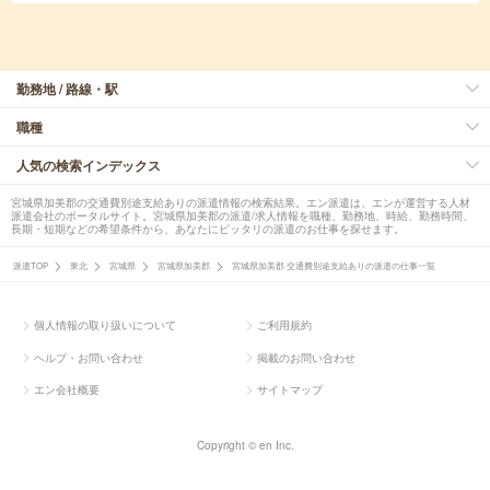
勤務地 / 路線・駅
職種
人気の検索インデックス
宮城県加美郡の交通費別途支給ありの派遣情報の検索結果。エン派遣は、エンが運営する人材
派遣会社のポータルサイト。宮城県加美郡の派遣/求人情報を職種、勤務地、時給、勤務時間、
長期・短期などの希望条件から、あなたにピッタリの派遣のお仕事を探せます。
派遣TOP
東北
宮城県
宮城県加美郡
宮城県加美郡 交通費別途支給ありの派遣の仕事一覧
個人情報の取り扱いについて
ご利用規約
ヘルプ・お問い合わせ
掲載のお問い合わせ
エン会社概要
サイトマップ
Copyright © en Inc.