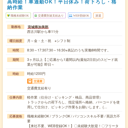
高時給！車通勤OK！平日休み！荷下ろし・格
納作業
職種未経験OK
交通費別途支給あり
WEB登録OK
派遣
宮城県加美郡
勤務地
西古川駅から車11分
月～金・土・祝 ※シフト制
曜日頻度
8:30～17:307:30～16:30※表記のうち実働8時間です。
時間
3ヶ月以上【ご応募から1週間以内(最短2日目)のスピード就
期間
業が可能】即日～
時給1200円
時給
交通費
交通費支給有り
軽作業（仕分け・ピッキング・検品、商品管理）
仕事内容
トラックからの荷下ろし、指定場所へ格納、バーコードを使
用して仕分け、ピッキング作業をお願いします。(…
職種未経験OK / ブランクOK / パソコンスキル不要 / 英語力不
応募資格
要
【来社不要、WEB登録OK！】〇未経験大歓迎！〇フリータ