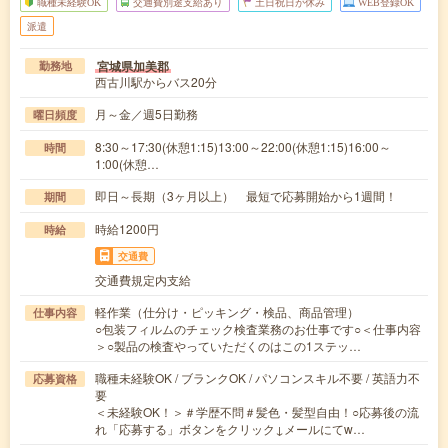
職種未経験OK
交通費別途支給あり
土日祝日が休み
WEB登録OK
派遣
宮城県加美郡
勤務地
西古川駅からバス20分
月～金／週5日勤務
曜日頻度
8:30～17:30(休憩1:15)13:00～22:00(休憩1:15)16:00～
時間
1:00(休憩…
即日～長期（3ヶ月以上） 最短で応募開始から1週間！
期間
時給1200円
時給
交通費
交通費規定内支給
軽作業（仕分け・ピッキング・検品、商品管理）
仕事内容
○包装フィルムのチェック検査業務のお仕事です○＜仕事内容
＞○製品の検査やっていただくのはこの1ステッ…
職種未経験OK / ブランクOK / パソコンスキル不要 / 英語力不
応募資格
要
＜未経験OK！＞＃学歴不問＃髪色・髪型自由！○応募後の流
れ「応募する」ボタンをクリック↓メールにてw…