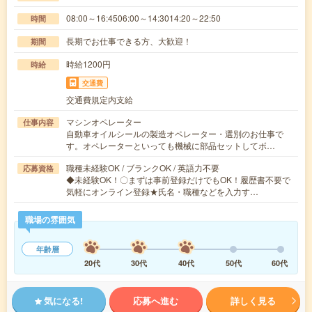
08:00～16:4506:00～14:3014:20～22:50
時間
長期でお仕事できる方、大歓迎！
期間
時給1200円
時給
交通費
交通費規定内支給
マシンオペレーター
仕事内容
自動車オイルシールの製造オペレーター・選別のお仕事で
す。オペレーターといっても機械に部品セットしてボ…
職種未経験OK / ブランクOK / 英語力不要
応募資格
◆未経験OK！〇まずは事前登録だけでもOK！履歴書不要で
気軽にオンライン登録★氏名・職種などを入力す…
職場の雰囲気
年齢層
20代
30代
40代
50代
60代
気になる!
応募へ進む
詳しく見る