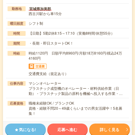
宮城県加美郡
勤務地
西古川駅から車15分
シフト制
曜日頻度
【日勤】5勤2休8:15～17:10（実働8時間/休憩55分）
時間
・長期・即日スタートOK！
期間
時給1120円 日額平均8960円/月額18万8160円/残込24万
時給
4160円
交通費
交通費支給（規定あり）
マシンオペレーター
仕事内容
プラスチック成型機のオペレーター・材料供給作業（日
勤）・プラスチック製品の原料を機械へ投入する作業・…
職種未経験OK / ブランクOK
応募資格
資格・経験不問20～49歳くらいまでの男女活躍中！5名募
集！
気になる!
応募へ進む
詳しく見る