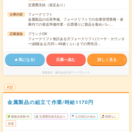
交通費支給（規定あり）
フォークリフト
仕事内容
金属製品の出荷準備、フォークリフトでの在庫管理業務・倉
庫内での発送準備作業・伝票通りに製品を集めパレ…
ブランクOK
応募資格
フォークリフト免許ある方フォークリフト(リーチ・カウンタ
ー)経験ある方20～49歳くらいまでの男性活…
気になる!
応募へ進む
詳しく見る
派遣会社
株式会社日本ワークプレイス
未読
金属製品の組立て作業/時給1170円
職種未経験OK
交通費別途支給あり
土日祝日が休み
残業なし
派遣