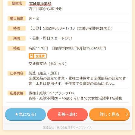
宮城県加美郡
勤務地
西古川駅から車14分
月～金
曜日頻度
【日勤】5勤2休8:00～17:10（実働8時間/休憩70分）
時間
・長期・即日スタートOK！
期間
時給1170円 日額平均9360円/月額19万6560円
時給
交通費
交通費支給（規定あり）
製造（組立・加工）
仕事内容
金属製品の組立て作業・電柱に使用する金属部品の組立て作
業・工具は使用せず、手作業で金属製の部品にボル…
職種未経験OK / ブランクOK
応募資格
資格・経験不問20～45歳くらいまでの女性活躍中1名募集
気になる!
応募へ進む
詳しく見る
派遣会社
株式会社日本ワークプレイス