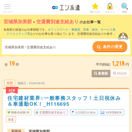
メニュー
気になる!
ログイン
検索
宮城県加美郡
×
交通費別途支給あり
のお仕事一覧
加美郡の派遣のお仕事情報です。
オフィスワーク・事務系
、
営業・販売・サービス系
、
クリエイティブ系
などのお仕事を取り揃えています。交通費別途支給ありの条件の
他に、
職種未経験OK
、
友だちと一緒の応募OK
、
10名以上の大量募集
などのこだわり
条件も取り揃えています。
条件の変更
宮城県加美郡 / 交通費別途支給あり
19
1,218
全
件
平均時給:
円
時給順
新着順
未読
掲載日
2026/08/09
NEW
住宅建材業界○一般事務スタッフ！土日祝休み
＆車通勤OK！_H116695
職種未経験OK
交通費別途支給あり
土日祝日が休み
WEB登録OK
派遣
宮城県加美郡
勤務地