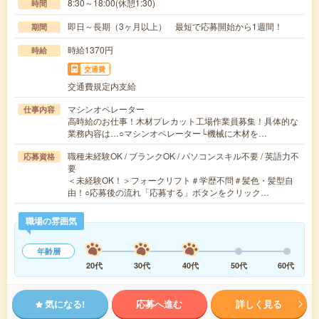
8:30～18:00(休憩1:30)
時間
即日～長期（3ヶ月以上） 最短で応募開始から1週間！
期間
時給1370円
時給
交通費
交通費規定内支給
マシンオペレーター
仕事内容
高時給のお仕事！木材プレカット工場作業員募集！具体的な
業務内容は…○マシンオペレーター└機械に木材を…
職種未経験OK / ブランクOK / パソコンスキル不要 / 英語力不
応募資格
要
＜未経験OK！＞フォークリフト＃学歴不問＃髪色・髪型自
由！○応募後の流れ「応募する」ボタンをクリック…
職場の雰囲気
年齢層
20代
30代
40代
50代
60代
気になる!
応募へ進む
詳しく見る