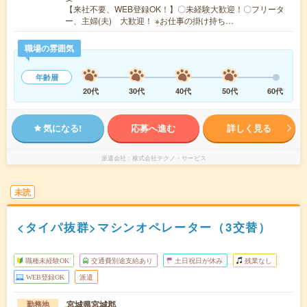
【来社不要、WEB登録OK！】〇未経験大歓迎！〇フリータ
ー、主婦(夫) 大歓迎！ ※お仕事の掛け持ち…
職場の雰囲気
年齢層
20代
30代
40代
50代
60代
気になる!
応募へ進む
詳しく見る
派遣会社
株式会社テクノ・サービス
未読
<タイパ抜群>マシンオペレーター（3交替）
職種未経験OK
交通費別途支給あり
土日祝日が休み
残業なし
WEB登録OK
派遣
宮城県宮城郡
勤務地