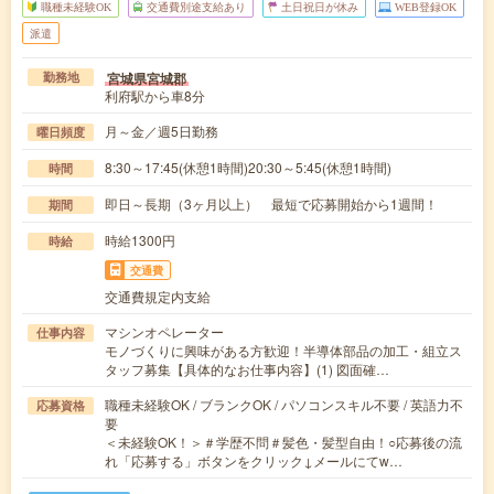
職種未経験OK
交通費別途支給あり
土日祝日が休み
WEB登録OK
派遣
宮城県宮城郡
勤務地
利府駅から車8分
月～金／週5日勤務
曜日頻度
8:30～17:45(休憩1時間)20:30～5:45(休憩1時間)
時間
即日～長期（3ヶ月以上） 最短で応募開始から1週間！
期間
時給1300円
時給
交通費
交通費規定内支給
マシンオペレーター
仕事内容
モノづくりに興味がある方歓迎！半導体部品の加工・組立ス
タッフ募集【具体的なお仕事内容】(1) 図面確…
職種未経験OK / ブランクOK / パソコンスキル不要 / 英語力不
応募資格
要
＜未経験OK！＞＃学歴不問＃髪色・髪型自由！○応募後の流
れ「応募する」ボタンをクリック↓メールにてw…