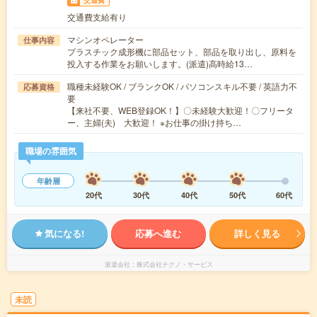
交通費支給有り
マシンオペレーター
仕事内容
プラスチック成形機に部品セット、部品を取り出し、原料を
投入する作業をお願いします。(派遣)高時給13…
職種未経験OK / ブランクOK / パソコンスキル不要 / 英語力不
応募資格
要
【来社不要、WEB登録OK！】〇未経験大歓迎！〇フリータ
ー、主婦(夫) 大歓迎！ ※お仕事の掛け持ち…
職場の雰囲気
年齢層
20代
30代
40代
50代
60代
気になる!
応募へ進む
詳しく見る
派遣会社
株式会社テクノ・サービス
未読