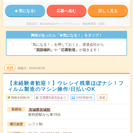
気になる!
応募へ進む
詳しく見る
派遣会社
株式会社綜合キャリアオプション 製造事業部（全国）
興味があったら「★気になる！」をタップ！
「気になる！」を押しておくと、派遣会社から
「面談確約」
や
「応募歓迎」
が届きます！
未読
掲載日
2026/08/05
【未経験者歓迎！】ウレシイ残業ほぼナシ！フ
ィルム製造のマシン操作/日払いOK
職種未経験OK
交通費別途支給あり
WEB登録OK
派遣
宮城県宮城郡
勤務地
新利府駅から車15分
シフト制
曜日頻度