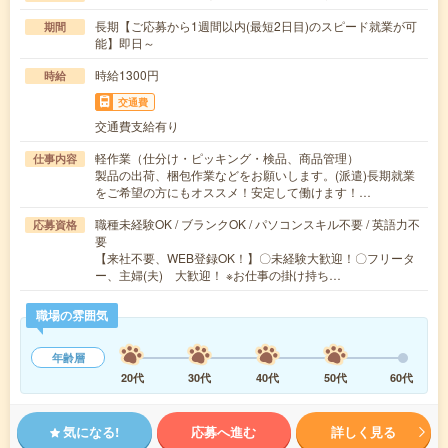
長期【ご応募から1週間以内(最短2日目)のスピード就業が可
期間
能】即日～
時給1300円
時給
交通費
交通費支給有り
軽作業（仕分け・ピッキング・検品、商品管理）
仕事内容
製品の出荷、梱包作業などをお願いします。(派遣)長期就業
をご希望の方にもオススメ！安定して働けます！…
職種未経験OK / ブランクOK / パソコンスキル不要 / 英語力不
応募資格
要
【来社不要、WEB登録OK！】〇未経験大歓迎！〇フリータ
ー、主婦(夫) 大歓迎！ ※お仕事の掛け持ち…
職場の雰囲気
年齢層
20代
30代
40代
50代
60代
気になる!
応募へ進む
詳しく見る