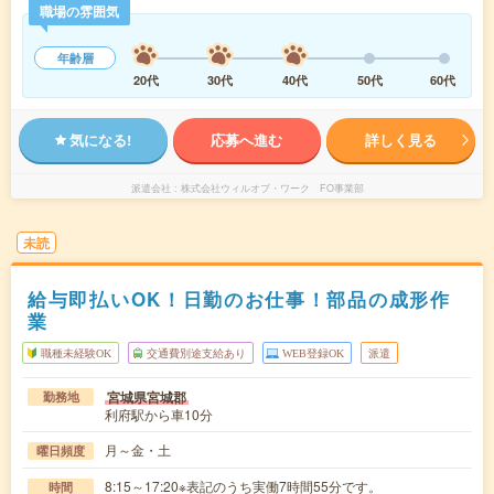
職場の雰囲気
年齢層
20代
30代
40代
50代
60代
気になる!
応募へ進む
詳しく見る
派遣会社
株式会社ウィルオブ・ワーク FO事業部
未読
給与即払いOK！日勤のお仕事！部品の成形作
業
職種未経験OK
交通費別途支給あり
WEB登録OK
派遣
宮城県宮城郡
勤務地
利府駅から車10分
月～金・土
曜日頻度
8:15～17:20※表記のうち実働7時間55分です。
時間