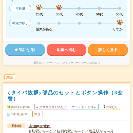
年齢層
20代
30代
40代
50代
60代
職場の様子
活気がある
しずか
気になる!
応募へ進む
詳しく見る
派遣会社
パーソルファクトリーパートナーズ株式会社
未読
<タイパ抜群>部品のセットとボタン操作（3交
替）
職種未経験OK
交通費別途支給あり
土日祝日が休み
残業なし
WEB登録OK
派遣
宮城県宮城郡
勤務地
岩切駅から---分／新利府駅から---分／塩釜駅から---分