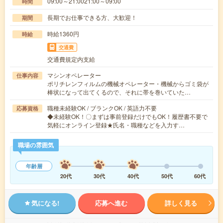
09:00～21:0021:00～09:00
時間
長期でお仕事できる方、大歓迎！
期間
時給1360円
時給
交通費
交通費規定内支給
マシンオペレーター
仕事内容
ポリチレンフィルムの機械オペレーター・機械からゴミ袋が
棒状になって出てくるので、それに帯を巻いていた…
職種未経験OK / ブランクOK / 英語力不要
応募資格
◆未経験OK！〇まずは事前登録だけでもOK！履歴書不要で
気軽にオンライン登録★氏名・職種などを入力す…
職場の雰囲気
年齢層
20代
30代
40代
50代
60代
気になる!
応募へ進む
詳しく見る