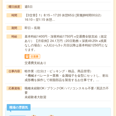
週5日
曜日頻度
【3交替】1）8:15～17:20 休憩65分 [実働]8時間00分2）
時間
16:10～翌1:15 休憩…
即日～長期
期間
基本時給1400円・深夜時給1750円 ※交通費全額支給（規定
時給
あり） 【月収例】24.1万円（20日勤務＋深夜49.25h ※残業
なしの場合） ※入社から3ヶ月目以降は基本時給1250円とな
ります。
交通費
交通費支給あり
軽作業（仕分け・ピッキング・検品、商品管理）
仕事内容
＊機械オペレーター業務・金属端子を金型にセットし、射出
成形機を操作して樹脂部品を製造するお仕事です。…
職種未経験OK / ブランクOK / パソコンスキル不要 / 英語力不
応募資格
要
未経験者大歓迎
職場の雰囲気