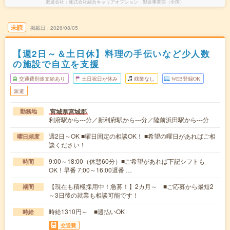
派遣会社
株式会社綜合キャリアオプション 製造事業部（全国）
未読
掲載日
2026/08/05
【週2日～＆土日休】料理の手伝いなど少人数
の施設で自立を支援
交通費別途支給あり
土日祝日が休み
残業なし
WEB登録OK
派遣
宮城県宮城郡
勤務地
利府駅から---分／新利府駅から---分／陸前浜田駅から---分
週2日～OK ■曜日固定の相談OK！ ■希望の曜日があればご相
曜日頻度
談ください！
9:00～18:00（休憩60分）■ご希望があれば下記シフトも
時間
OK！早番 7:00～16:00遅番 …
【現在も積極採用中！急募！】2カ月～ ■ご応募から最短2
期間
～3日後の就業も相談可能です！
時給1310円～ ■週払いOK
時給
交通費