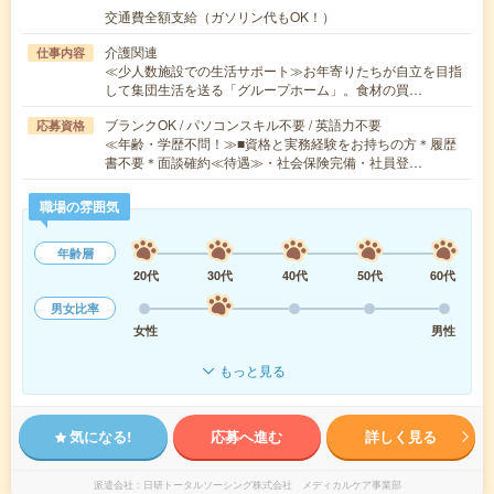
交通費全額支給（ガソリン代もOK！）
介護関連
仕事内容
≪少人数施設での生活サポート≫お年寄りたちが自立を目指
して集団生活を送る「グループホーム」。食材の買…
ブランクOK / パソコンスキル不要 / 英語力不要
応募資格
≪年齢・学歴不問！≫■資格と実務経験をお持ちの方＊履歴
書不要＊面談確約≪待遇≫・社会保険完備・社員登…
職場の雰囲気
年齢層
20代
30代
40代
50代
60代
男女比率
女性
男性
もっと見る
気になる!
応募へ進む
詳しく見る
派遣会社
日研トータルソーシング株式会社 メディカルケア事業部