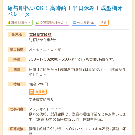
給与即払いOK！高時給！平日休み！成型機オ
ペレーター
職種未経験OK
交通費別途支給あり
WEB登録OK
派遣
宮城県宮城郡
勤務地
利府駅から車8分
月～金・土・日・祝
曜日頻度
8:00～17:0020:00～5:00※表記のうち実働8時間です。
時間
長期【ご応募から1週間以内(最短2日目)のスピード就業が可
期間
能】即日～
時給1250円
時給
交通費
交通費支給有り
マシンオペレーター
仕事内容
原料の供給、製品箱回収、製品の運搬作業などをお願いしま
す。(派遣)魅力の高時給1250円！休憩室完備…
職種未経験OK / ブランクOK / パソコンスキル不要 / 英語力不
応募資格
要