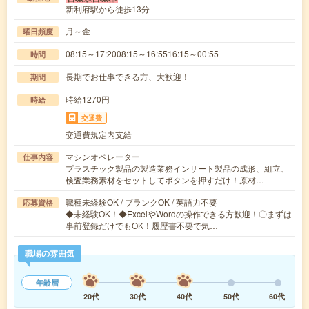
新利府駅から徒歩13分
月～金
曜日頻度
08:15～17:2008:15～16:5516:15～00:55
時間
長期でお仕事できる方、大歓迎！
期間
時給1270円
時給
交通費
交通費規定内支給
マシンオペレーター
仕事内容
プラスチック製品の製造業務インサート製品の成形、組立、
検査業務素材をセットしてボタンを押すだけ！原材…
職種未経験OK / ブランクOK / 英語力不要
応募資格
◆未経験OK！◆ExcelやWordの操作できる方歓迎！〇まずは
事前登録だけでもOK！履歴書不要で気…
職場の雰囲気
年齢層
20代
30代
40代
50代
60代