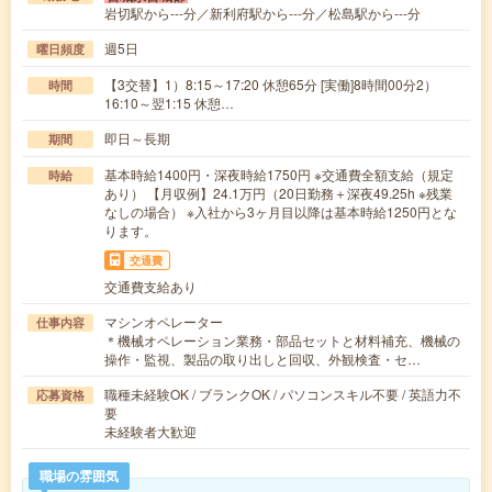
岩切駅から---分／新利府駅から---分／松島駅から---分
週5日
曜日頻度
【3交替】1）8:15～17:20 休憩65分 [実働]8時間00分2）
時間
16:10～翌1:15 休憩…
即日～長期
期間
基本時給1400円・深夜時給1750円 ※交通費全額支給（規定
時給
あり） 【月収例】24.1万円（20日勤務＋深夜49.25h ※残業
なしの場合） ※入社から3ヶ月目以降は基本時給1250円とな
ります。
交通費
交通費支給あり
マシンオペレーター
仕事内容
＊機械オペレーション業務・部品セットと材料補充、機械の
操作・監視、製品の取り出しと回収、外観検査・セ…
職種未経験OK / ブランクOK / パソコンスキル不要 / 英語力不
応募資格
要
未経験者大歓迎
職場の雰囲気