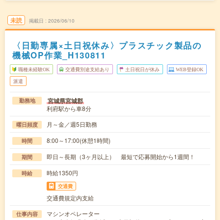
未読
掲載日
2026/06/10
〈日勤専属×土日祝休み〉プラスチック製品の
機械OP作業_H130811
職種未経験OK
交通費別途支給あり
土日祝日が休み
WEB登録OK
派遣
宮城県宮城郡
勤務地
利府駅から車8分
月～金／週5日勤務
曜日頻度
8:00～17:00(休憩1時間)
時間
即日～長期（3ヶ月以上） 最短で応募開始から1週間！
期間
時給1350円
時給
交通費
交通費規定内支給
マシンオペレーター
仕事内容