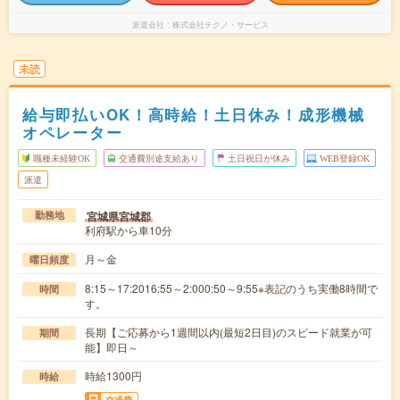
派遣会社
株式会社テクノ・サービス
未読
給与即払いOK！高時給！土日休み！成形機械
オペレーター
職種未経験OK
交通費別途支給あり
土日祝日が休み
WEB登録OK
派遣
宮城県宮城郡
勤務地
利府駅から車10分
月～金
曜日頻度
8:15～17:2016:55～2:000:50～9:55※表記のうち実働8時間で
時間
す。
長期【ご応募から1週間以内(最短2日目)のスピード就業が可
期間
能】即日～
時給1300円
時給
交通費