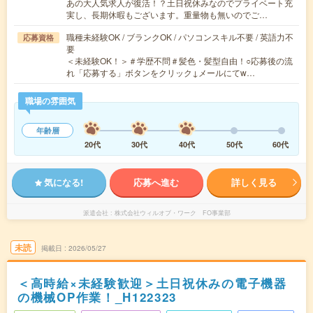
あの大人気求人が復活！？土日祝休みなのでプライベート充
実し、長期休暇もございます。重量物も無いのでご…
職種未経験OK / ブランクOK / パソコンスキル不要 / 英語力不
応募資格
要
＜未経験OK！＞＃学歴不問＃髪色・髪型自由！○応募後の流
れ「応募する」ボタンをクリック↓メールにてw…
職場の雰囲気
年齢層
20代
30代
40代
50代
60代
気になる!
応募へ進む
詳しく見る
派遣会社
株式会社ウィルオブ・ワーク FO事業部
未読
掲載日
2026/05/27
＜高時給×未経験歓迎＞土日祝休みの電子機器
の機械OP作業！_H122323