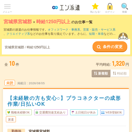
メニュー
気になる!
ログイン
検索
宮城県宮城郡
×
時給1250円以上
のお仕事一覧
宮城郡の派遣のお仕事情報です。
オフィスワーク・事務系
、
営業・販売・サービス系
、
クリエイティブ系
などのお仕事を取り揃えています。さらに、
短期
・
単発
などの期
間や、
職種未経験OK
などのこだわり条件で絞り込んでいただけます。
条件の変更
宮城県宮城郡 / 時給1250円以上
10
1,320
全
件
平均時給:
円
時給順
新着順
未読
掲載日
2026/08/05
【未経験の方も安心○】プラコネクターの成形
作業/日払いOK
職種未経験OK
交通費別途支給あり
土日祝日が休み
WEB登録OK
派遣
宮城県宮城郡
勤務地