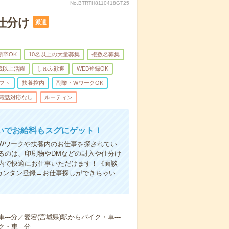
No.BTRTH8110418GT25
仕分け
派遣
新卒OK
10名以上の大量募集
複数名募集
0歳以上活躍
しゅふ歓迎
WEB登録OK
フト
扶養控内
副業・WワークOK
電話対応なし
ルーティン
いでお給料もスグにゲット！
Wワークや扶養内のお仕事を探されてい
るのは、印刷物やDMなどの封入や仕分け
内で快適にお仕事いただけます！《面談
カンタン登録→お仕事探しができちゃい
--分／愛宕(宮城県)駅からバイク・車---
・車---分