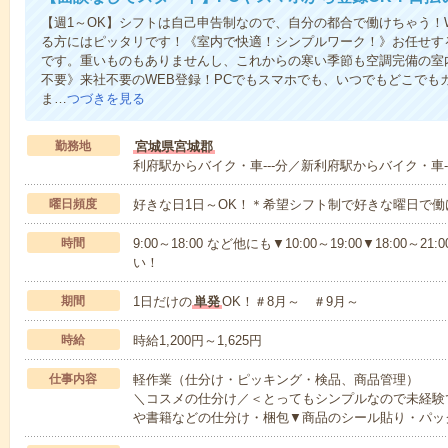
【週1～OK】シフトは自己申告制なので、自分の都合で働けちゃう！
る方にはピッタリです！《室内で快適！シンプルワーク！》お任せす
です。重いものもありませんし、これからの寒い季節も空調完備の室
不要》来社不要のWEB登録！PCでもスマホでも、いつでもどこでも
ま…
つづきを見る
勤務地
宮城県宮城郡
利府駅からバイク・車---分／新利府駅からバイク・車-
曜日頻度
好きな日1日～OK！＊希望シフト制で好きな曜日で働
時間
9:00～18:00 など他にも▼10:00～19:00▼18:0
い！
期間
1日だけの
単発
OK！＃8月～ ＃9月～
時給
時給1,200円～1,625円
仕事内容
軽作業（仕分け・ピッキング・検品、商品管理）
＼コスメの仕分け／＜とってもシンプルなので未経験
や書籍などの仕分け・梱包▼商品のシール貼り・パッ