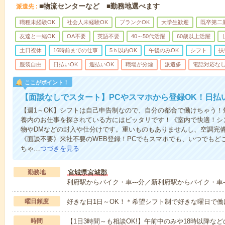
■物流センターなど ■勤務地選べます
派遣先
職種未経験OK
社会人未経験OK
ブランクOK
大学生歓迎
既卒第二
友達と一緒OK
OA不要
英語不要
40～50代活躍
60歳以上活躍
土日祝休
16時前までの仕事
5ｈ以内OK
午後のみOK
シフト
扶
服装自由
日払いOK
週払いOK
職場が分煙
派遣多
電話対応な
ここがポイント！
【面談なしでスタート】PCやスマホから登録OK！日払
【週1～OK】シフトは自己申告制なので、自分の都合で働けちゃう
養内のお仕事を探されている方にはピッタリです！《室内で快適！シ
物やDMなどの封入や仕分けです。重いものもありませんし、空調完
《面談不要》来社不要のWEB登録！PCでもスマホでも、いつでもど
ちゃ…
つづきを見る
勤務地
宮城県宮城郡
利府駅からバイク・車---分／新利府駅からバイク・車-
曜日頻度
好きな日1日～OK！＊希望シフト制で好きな曜日で働
時間
【1日3時間～も相談OK!】午前中のみや18時以降などの