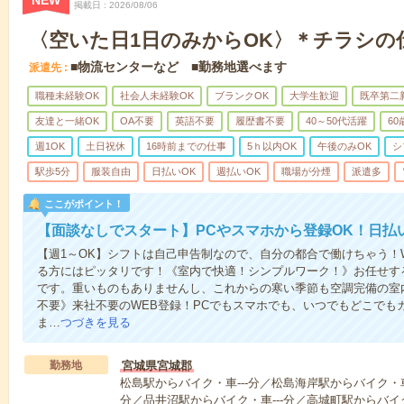
NEW
掲載日
2026/08/06
〈空いた日1日のみからOK〉＊チラシの
■物流センターなど ■勤務地選べます
派遣先
職種未経験OK
社会人未経験OK
ブランクOK
大学生歓迎
既卒第二
友達と一緒OK
OA不要
英語不要
履歴書不要
40～50代活躍
6
週1OK
土日祝休
16時前までの仕事
5ｈ以内OK
午後のみOK
シ
駅歩5分
服装自由
日払いOK
週払いOK
職場が分煙
派遣多
ここがポイント！
【面談なしでスタート】PCやスマホから登録OK！日払
【週1～OK】シフトは自己申告制なので、自分の都合で働けちゃう！
る方にはピッタリです！《室内で快適！シンプルワーク！》お任せす
です。重いものもありませんし、これからの寒い季節も空調完備の室
不要》来社不要のWEB登録！PCでもスマホでも、いつでもどこでも
ま…
つづきを見る
勤務地
宮城県宮城郡
松島駅からバイク・車---分／松島海岸駅からバイク・車-
分／品井沼駅からバイク・車---分／高城町駅からバイク