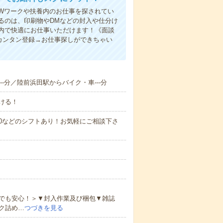
Wワークや扶養内のお仕事を探されてい
るのは、印刷物やDMなどの封入や仕分け
内で快適にお仕事いただけます！《面談
カンタン登録→お仕事探しができちゃい
--分／陸前浜田駅からバイク・車---分
ける！
0～21:00などのシフトあり！お気軽にご相談下さ
でも安心！＞▼封入作業及び梱包▼雑誌
ク詰め…
つづきを見る