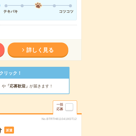
テキパキ
コツコツ
詳しく見る
クリック！
」
や
「応募歓迎」
が届きます！
一括
応募
No.BTRTH8110418GT12
け
派遣