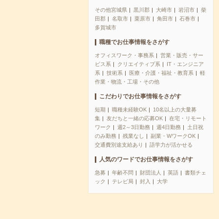
その他宮城県
黒川郡
大崎市
岩沼市
柴
田郡
名取市
栗原市
角田市
石巻市
多賀城市
職種でお仕事情報をさがす
オフィスワーク・事務系
営業・販売・サー
ビス系
クリエイティブ系
IT・エンジニア
系
技術系
医療・介護・福祉・教育系
軽
作業・物流・工場・その他
こだわりでお仕事情報をさがす
短期
職種未経験OK
10名以上の大量募
集
友だちと一緒の応募OK
在宅・リモート
ワーク
週2～3日勤務
週4日勤務
土日祝
のみ勤務
残業なし
副業・WワークOK
交通費別途支給あり
語学力が活かせる
人気のワードでお仕事情報をさがす
急募
年齢不問
財団法人
英語
書類チェ
ック
テレビ局
封入
大学