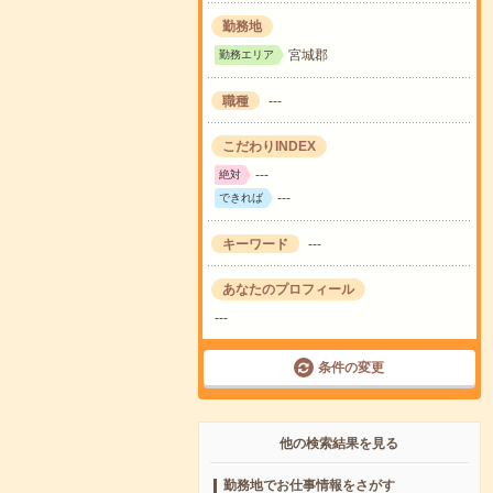
勤務地
宮城郡
勤務エリア
職種
---
こだわりINDEX
---
絶対
---
できれば
キーワード
---
あなたのプロフィール
---
条件の変更
他の検索結果を見る
勤務地でお仕事情報をさがす