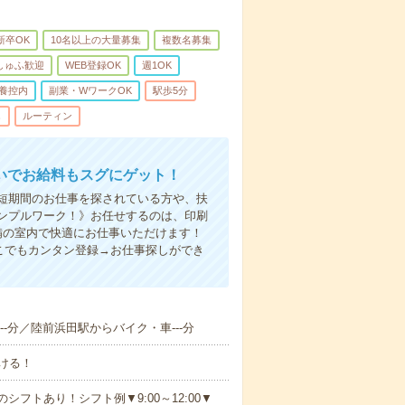
新卒OK
10名以上の大量募集
複数名募集
しゅふ歓迎
WEB登録OK
週1OK
養控内
副業・WワークOK
駅歩5分
し
ルーティン
いでお給料もスグにゲット！
！短期間のお仕事を探されている方や、扶
ンプルワーク！》お任せするのは、印刷
備の室内で快適にお仕事いただけます！
こでもカンタン登録→お仕事探しができ
--分／陸前浜田駅からバイク・車---分
ける！
シフトあり！シフト例▼9:00～12:00▼