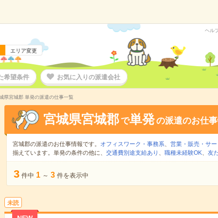
ヘル
エリア変更
た希望条件
お気に入りの派遣会社
城県宮城郡 単発の派遣の仕事一覧
宮城県宮城郡
単発
で
の派遣のお仕事
宮城郡の派遣のお仕事情報です。
オフィスワーク・事務系
、
営業・販売・サー
揃えています。単発の条件の他に、
交通費別途支給あり
、
職種未経験OK
、
友
3
1
3
件中
～
件を表示中
未読