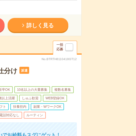
詳しく見る
一括
応募
No.BTRTH8110418GT12
仕分け
派遣
新卒OK
10名以上の大量募集
複数名募集
0歳以上活躍
しゅふ歓迎
WEB登録OK
フト
扶養控内
副業・WワークOK
電話対応なし
ルーティン
いでお給料もスグにゲット！