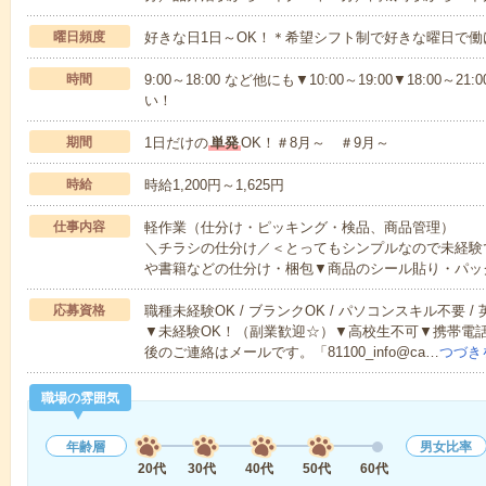
曜日頻度
好きな日1日～OK！＊希望シフト制で好きな曜日で働
時間
9:00～18:00 など他にも▼10:00～19:00▼18:0
い！
期間
1日だけの
単発
OK！＃8月～ ＃9月～
時給
時給1,200円～1,625円
仕事内容
軽作業（仕分け・ピッキング・検品、商品管理）
＼チラシの仕分け／＜とってもシンプルなので未経験
や書籍などの仕分け・梱包▼商品のシール貼り・パッ
応募資格
職種未経験OK / ブランクOK / パソコンスキル不要 /
▼未経験OK！（副業歓迎☆）▼高校生不可▼携帯電
後のご連絡はメールです。「81100_info@ca…
つづき
職場の雰囲気
年齢層
男女比率
20代
30代
40代
50代
60代