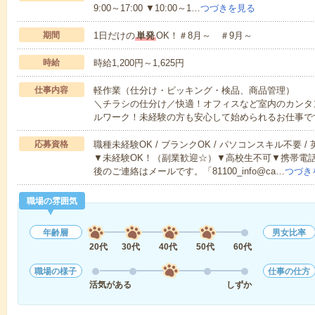
9:00～17:00 ▼10:00～1…
つづきを見る
期間
1日だけの
単発
OK！＃8月～ ＃9月～
時給
時給1,200円～1,625円
仕事内容
軽作業（仕分け・ピッキング・検品、商品管理）
＼チラシの仕分け／快適！オフィスなど室内のカンタ
ルワーク！未経験の方も安心して始められるお仕事で
応募資格
職種未経験OK / ブランクOK / パソコンスキル不要 /
▼未経験OK！（副業歓迎☆）▼高校生不可▼携帯電
後のご連絡はメールです。「81100_info@ca…
つづき
職場の雰囲気
年齢層
男女比率
20代
30代
40代
50代
60代
職場の様子
仕事の仕方
活気がある
しずか