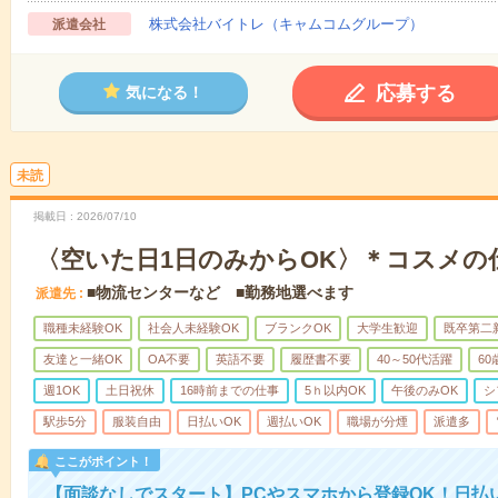
株式会社バイトレ（キャムコムグループ）
派遣会社
応募する
気になる！
未読
掲載日
2026/07/10
〈空いた日1日のみからOK〉＊コスメの
■物流センターなど ■勤務地選べます
派遣先
職種未経験OK
社会人未経験OK
ブランクOK
大学生歓迎
既卒第二
友達と一緒OK
OA不要
英語不要
履歴書不要
40～50代活躍
6
週1OK
土日祝休
16時前までの仕事
5ｈ以内OK
午後のみOK
シ
駅歩5分
服装自由
日払いOK
週払いOK
職場が分煙
派遣多
ここがポイント！
【面談なしでスタート】PCやスマホから登録OK！日払