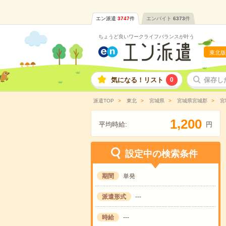
エン派遣
3747
件
エンバイト
6373
件
ちょうど良いワークライフバランスが叶う
東北版
気になる！リスト
0
保存し
派遣TOP
東北
宮城県
宮城県宮城郡
宮
,
1
2
0
0
平均時給:
円
設定中の検索条件
期間
単発
派遣形式
---
時給
---