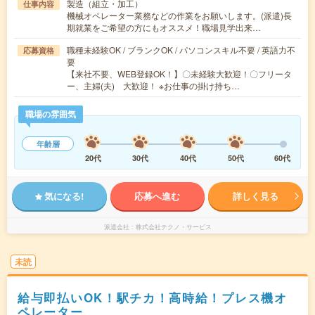
製造（組立・加工）
仕事内容
機械オペレーター業務などの作業をお願いします。(派遣)長
期就業をご希望の方にもオススメ！職場見学出来…
職種未経験OK / ブランクOK / パソコンスキル不要 / 英語力不
応募資格
要
【来社不要、WEB登録OK！】〇未経験大歓迎！〇フリータ
ー、主婦(夫) 大歓迎！ ※お仕事の掛け持ち…
職場の雰囲気
年齢層
20代
30代
40代
50代
60代
気になる!
応募へ進む
詳しく見る
派遣会社
株式会社テクノ・サービス
未読
給与即払いOK！駅チカ！高時給！プレス機オ
ペレーター