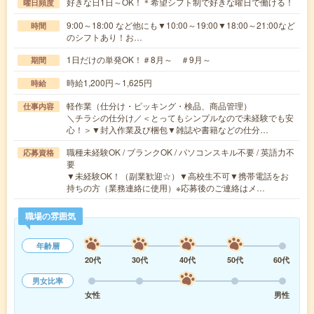
好きな日1日～OK！＊希望シフト制で好きな曜日で働ける！
曜日頻度
9:00～18:00 など他にも▼10:00～19:00▼18:00～21:00など
時間
のシフトあり！お…
1日だけの単発OK！＃8月～ ＃9月～
期間
時給1,200円～1,625円
時給
軽作業（仕分け・ピッキング・検品、商品管理）
仕事内容
＼チラシの仕分け／＜とってもシンプルなので未経験でも安
心！＞▼封入作業及び梱包▼雑誌や書籍などの仕分…
職種未経験OK / ブランクOK / パソコンスキル不要 / 英語力不
応募資格
要
▼未経験OK！（副業歓迎☆）▼高校生不可▼携帯電話をお
持ちの方（業務連絡に使用）※応募後のご連絡はメ…
職場の雰囲気
年齢層
20代
30代
40代
50代
60代
男女比率
女性
男性