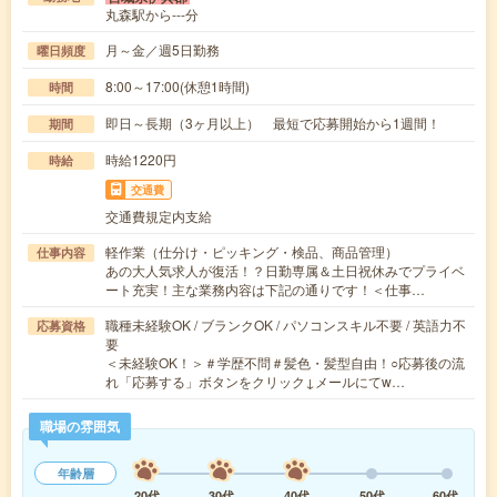
丸森駅から---分
月～金／週5日勤務
曜日頻度
8:00～17:00(休憩1時間)
時間
即日～長期（3ヶ月以上） 最短で応募開始から1週間！
期間
時給1220円
時給
交通費
交通費規定内支給
軽作業（仕分け・ピッキング・検品、商品管理）
仕事内容
あの大人気求人が復活！？日勤専属＆土日祝休みでプライベ
ート充実！主な業務内容は下記の通りです！＜仕事…
職種未経験OK / ブランクOK / パソコンスキル不要 / 英語力不
応募資格
要
＜未経験OK！＞＃学歴不問＃髪色・髪型自由！○応募後の流
れ「応募する」ボタンをクリック↓メールにてw…
職場の雰囲気
年齢層
20代
30代
40代
50代
60代