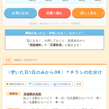
気になる!
応募へ進む
詳しく見る
派遣会社
株式会社ウィルオブ・ワーク FO事業部
興味があったら「★気になる！」をタップ！
「気になる！」を押しておくと、派遣会社から
「面談確約」
や
「応募歓迎」
が届きます！
未読
掲載日
2026/07/31
〈空いた日1日のみからOK〉＊チラシの仕分け
職種未経験OK
土日祝日が休み
WEB登録OK
派遣
宮城県伊具郡
勤務地
あぶくま駅からバイク・車---分／北丸森駅からバイク・車---
分／丸森駅からバイク・車---分