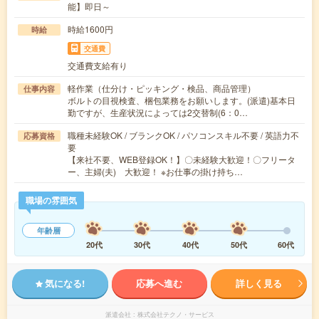
能】即日～
時給1600円
時給
交通費
交通費支給有り
軽作業（仕分け・ピッキング・検品、商品管理）
仕事内容
ボルトの目視検査、梱包業務をお願いします。(派遣)基本日
勤ですが、生産状況によっては2交替制(6：0…
職種未経験OK / ブランクOK / パソコンスキル不要 / 英語力不
応募資格
要
【来社不要、WEB登録OK！】〇未経験大歓迎！〇フリータ
ー、主婦(夫) 大歓迎！ ※お仕事の掛け持ち…
職場の雰囲気
年齢層
20代
30代
40代
50代
60代
気になる!
応募へ進む
詳しく見る
派遣会社
株式会社テクノ・サービス