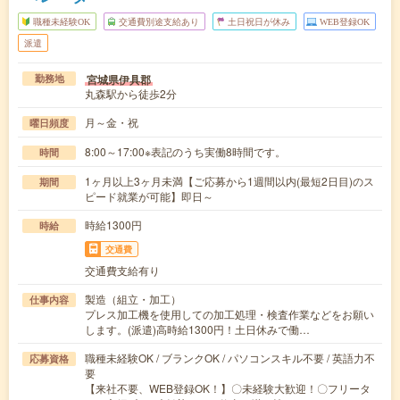
職種未経験OK
交通費別途支給あり
土日祝日が休み
WEB登録OK
派遣
宮城県伊具郡
勤務地
丸森駅から徒歩2分
月～金・祝
曜日頻度
8:00～17:00※表記のうち実働8時間です。
時間
1ヶ月以上3ヶ月未満【ご応募から1週間以内(最短2日目)のス
期間
ピード就業が可能】即日～
時給1300円
時給
交通費
交通費支給有り
製造（組立・加工）
仕事内容
プレス加工機を使用しての加工処理・検査作業などをお願い
します。(派遣)高時給1300円！土日休みで働…
職種未経験OK / ブランクOK / パソコンスキル不要 / 英語力不
応募資格
要
【来社不要、WEB登録OK！】〇未経験大歓迎！〇フリータ