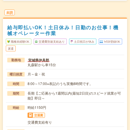
未読
給与即払いOK！土日休み！日勤のお仕事！機
械オペレーター作業
職種未経験OK
交通費別途支給あり
土日祝日が休み
WEB登録OK
派遣
宮城県伊具郡
勤務地
丸森駅から車15分
月～金・祝
曜日頻度
8:00～17:00※表記のうち実働8時間です。
時間
長期【ご応募から1週間以内(最短2日目)のスピード就業が可
期間
能】即日～
時給1150円
時給
交通費
交通費支給有り