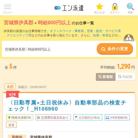
メニュー
気になる!
ログイン
検索
宮城県伊具郡
×
時給800円以上
のお仕事一覧
伊具郡の派遣のお仕事情報です。
オフィスワーク・事務系
、
営業・販売・サービス系
、
クリエイティブ系
などのお仕事を取り揃えています。さらに、
短期
・
単発
などの期
間や、
職種未経験OK
などのこだわり条件で絞り込んでいただけます。
条件の変更
時給
1050円以上
・
1800円以上
の求人はこちら
宮城県伊具郡 / 時給800円以上
当サイトでは法令を遵守し、最低賃金以上の求人のみを掲載しています。
5
1,290
全
件
平均時給:
円
時給順
新着順
未読
掲載日
2026/08/07
NEW
〈日勤専属×土日祝休み〉自動車部品の検査チ
ェック！_H106960
職種未経験OK
交通費別途支給あり
土日祝日が休み
WEB登録OK
派遣
宮城県伊具郡
勤務地