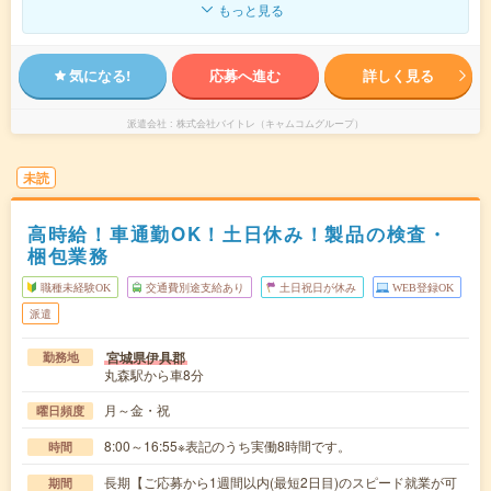
もっと見る
気になる!
応募へ進む
詳しく見る
派遣会社
株式会社バイトレ（キャムコムグループ）
未読
高時給！車通勤OK！土日休み！製品の検査・
梱包業務
職種未経験OK
交通費別途支給あり
土日祝日が休み
WEB登録OK
派遣
宮城県伊具郡
勤務地
丸森駅から車8分
月～金・祝
曜日頻度
8:00～16:55※表記のうち実働8時間です。
時間
長期【ご応募から1週間以内(最短2日目)のスピード就業が可
期間