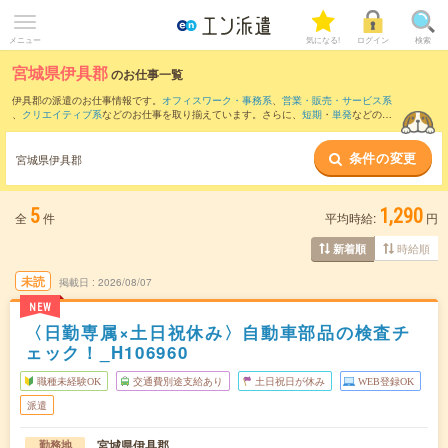
メニュー
気になる!
ログイン
検索
宮城県伊具郡
のお仕事一覧
伊具郡の派遣のお仕事情報です。
オフィスワーク・事務系
、
営業・販売・サービス系
、
クリエイティブ系
などのお仕事を取り揃えています。さらに、
短期
・
単発
などの期
間や、
職種未経験OK
などのこだわり条件で絞り込んでいただけます。
条件の変更
また、
角田市
・
伊達市
・
白石市
など隣接エリアのお仕事もご確認いただけます。
宮城県伊具郡
5
1,290
全
件
平均時給:
円
時給順
新着順
未読
掲載日
2026/08/07
NEW
〈日勤専属×土日祝休み〉自動車部品の検査チ
ェック！_H106960
職種未経験OK
交通費別途支給あり
土日祝日が休み
WEB登録OK
派遣
宮城県伊具郡
勤務地