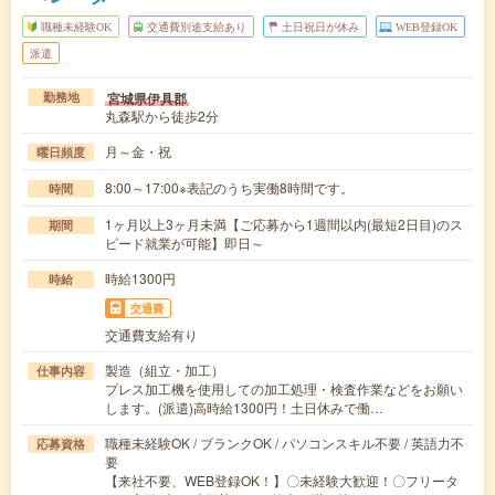
職種未経験OK
交通費別途支給あり
土日祝日が休み
WEB登録OK
派遣
宮城県伊具郡
勤務地
丸森駅から徒歩2分
月～金・祝
曜日頻度
8:00～17:00※表記のうち実働8時間です。
時間
1ヶ月以上3ヶ月未満【ご応募から1週間以内(最短2日目)のス
期間
ピード就業が可能】即日～
時給1300円
時給
交通費
交通費支給有り
製造（組立・加工）
仕事内容
プレス加工機を使用しての加工処理・検査作業などをお願い
します。(派遣)高時給1300円！土日休みで働…
職種未経験OK / ブランクOK / パソコンスキル不要 / 英語力不
応募資格
要
【来社不要、WEB登録OK！】〇未経験大歓迎！〇フリータ