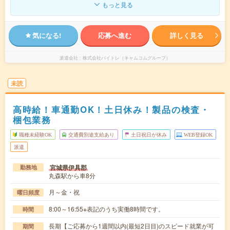
もっと見る
気になる!
応募へ進む
詳しく見る
派遣会社
株式会社バイトレ（キャムコムグループ）
未読
高時給！車通勤OK！土日休み！製品の検査・
梱包業務
職種未経験OK
交通費別途支給あり
土日祝日が休み
WEB登録OK
派遣
宮城県伊具郡
勤務地
丸森駅から車8分
月～金・祝
曜日頻度
8:00～16:55※表記のうち実働8時間です。
時間
長期【ご応募から1週間以内(最短2日目)のスピード就業が可
期間