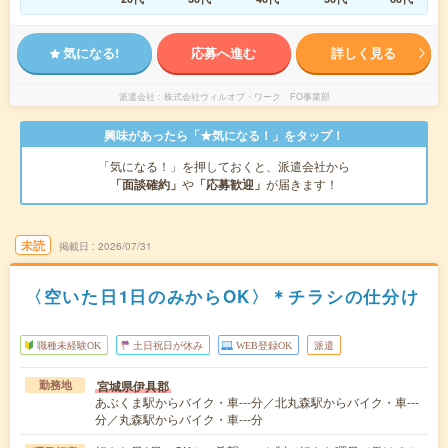
気になる!
応募へ進む
詳しく見る
派遣会社
株式会社ウィルオブ・ワーク FO事業部
興味があったら「★気になる！」をタップ！
「気になる！」を押しておくと、派遣会社から
「面談確約」
や
「応募歓迎」
が届きます！
未読
掲載日
2026/07/31
〈空いた日1日のみからOK〉＊チラシの仕分け
職種未経験OK
土日祝日が休み
WEB登録OK
派遣
宮城県伊具郡
勤務地
あぶくま駅からバイク・車---分／北丸森駅からバイク・車---
分／丸森駅からバイク・車---分