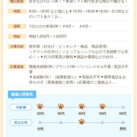
好きな日1日～OK！＊希望シフト制で好きな曜日で働ける！
曜日頻度
9:00～18:00 など他にも▼10:00～19:00▼18:00～21:00など
時間
のシフトあり！お…
1日だけの単発OK！＃8月～ ＃9月～
期間
時給1,200円～1,625円
時給
軽作業（仕分け・ピッキング・検品、商品管理）
仕事内容
＼チラシの仕分け／＜とってもシンプルなので未経験でも安
心！＞▼封入作業及び梱包▼雑誌や書籍などの仕分…
職種未経験OK / ブランクOK / パソコンスキル不要 / 英語力不
応募資格
要
▼未経験OK！（副業歓迎☆）▼高校生不可▼携帯電話をお
持ちの方（業務連絡に使用）※応募後のご連絡はメ…
職場の雰囲気
年齢層
20代
30代
40代
50代
60代
男女比率
女性
男性