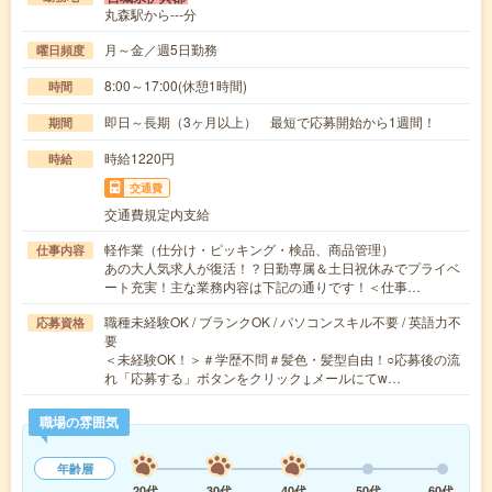
丸森駅から---分
月～金／週5日勤務
曜日頻度
8:00～17:00(休憩1時間)
時間
即日～長期（3ヶ月以上） 最短で応募開始から1週間！
期間
時給1220円
時給
交通費
交通費規定内支給
軽作業（仕分け・ピッキング・検品、商品管理）
仕事内容
あの大人気求人が復活！？日勤専属＆土日祝休みでプライベ
ート充実！主な業務内容は下記の通りです！＜仕事…
職種未経験OK / ブランクOK / パソコンスキル不要 / 英語力不
応募資格
要
＜未経験OK！＞＃学歴不問＃髪色・髪型自由！○応募後の流
れ「応募する」ボタンをクリック↓メールにてw…
職場の雰囲気
年齢層
20代
30代
40代
50代
60代