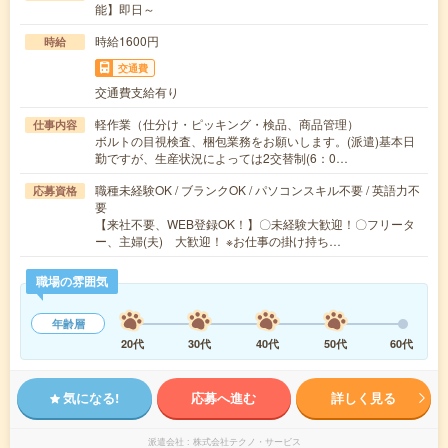
能】即日～
時給1600円
時給
交通費
交通費支給有り
軽作業（仕分け・ピッキング・検品、商品管理）
仕事内容
ボルトの目視検査、梱包業務をお願いします。(派遣)基本日
勤ですが、生産状況によっては2交替制(6：0…
職種未経験OK / ブランクOK / パソコンスキル不要 / 英語力不
応募資格
要
【来社不要、WEB登録OK！】〇未経験大歓迎！〇フリータ
ー、主婦(夫) 大歓迎！ ※お仕事の掛け持ち…
職場の雰囲気
年齢層
20代
30代
40代
50代
60代
気になる!
応募へ進む
詳しく見る
派遣会社
株式会社テクノ・サービス