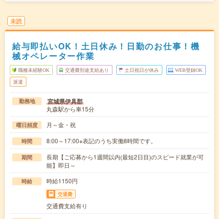
未読
給与即払いOK！土日休み！日勤のお仕事！機
械オペレーター作業
職種未経験OK
交通費別途支給あり
土日祝日が休み
WEB登録OK
派遣
宮城県伊具郡
勤務地
丸森駅から車15分
月～金・祝
曜日頻度
8:00～17:00※表記のうち実働8時間です。
時間
長期【ご応募から1週間以内(最短2日目)のスピード就業が可
期間
能】即日～
時給1150円
時給
交通費
交通費支給有り