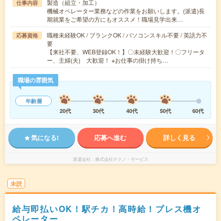
製造（組立・加工）
仕事内容
機械オペレーター業務などの作業をお願いします。(派遣)長
期就業をご希望の方にもオススメ！職場見学出来…
職種未経験OK / ブランクOK / パソコンスキル不要 / 英語力不
応募資格
要
【来社不要、WEB登録OK！】〇未経験大歓迎！〇フリータ
ー、主婦(夫) 大歓迎！ ※お仕事の掛け持ち…
職場の雰囲気
年齢層
20代
30代
40代
50代
60代
気になる!
応募へ進む
詳しく見る
派遣会社
株式会社テクノ・サービス
未読
給与即払いOK！駅チカ！高時給！プレス機オ
ペレーター