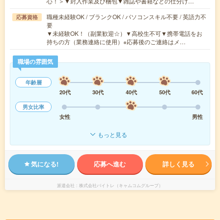
心！＞▼封入作業及び梱包▼雑誌や書籍などの仕分け…
職種未経験OK / ブランクOK / パソコンスキル不要 / 英語力不
応募資格
要
▼未経験OK！（副業歓迎☆）▼高校生不可▼携帯電話をお
持ちの方（業務連絡に使用）※応募後のご連絡はメ…
職場の雰囲気
年齢層
20代
30代
40代
50代
60代
男女比率
女性
男性
もっと見る
気になる!
応募へ進む
詳しく見る
派遣会社
株式会社バイトレ（キャムコムグループ）