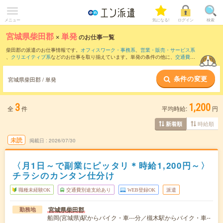
メニュー
気になる!
ログイン
検索
宮城県柴田郡
×
単発
のお仕事一覧
柴田郡の派遣のお仕事情報です。
オフィスワーク・事務系
、
営業・販売・サービス系
、
クリエイティブ系
などのお仕事を取り揃えています。単発の条件の他に、
交通費別
途支給あり
、
職種未経験OK
、
友だちと一緒の応募OK
などでもお探し頂けます。
条件の変更
宮城県柴田郡 / 単発
3
1,200
全
件
平均時給:
円
時給順
新着順
未読
掲載日
2026/07/30
〈月1日～で副業にピッタリ＊時給1,200円～〉
チラシのカンタン仕分け
職種未経験OK
交通費別途支給あり
WEB登録OK
派遣
宮城県柴田郡
勤務地
船岡(宮城県)駅からバイク・車---分／槻木駅からバイク・車--