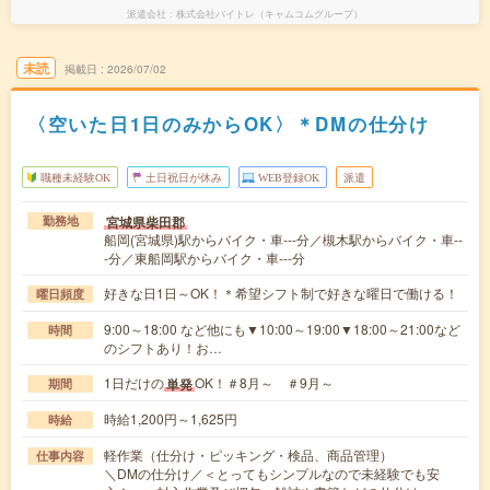
派遣会社
株式会社バイトレ（キャムコムグループ）
未読
掲載日
2026/07/02
〈空いた日1日のみからOK〉＊DMの仕分け
職種未経験OK
土日祝日が休み
WEB登録OK
派遣
宮城県柴田郡
勤務地
船岡(宮城県)駅からバイク・車---分／槻木駅からバイク・車--
-分／東船岡駅からバイク・車---分
好きな日1日～OK！＊希望シフト制で好きな曜日で働ける！
曜日頻度
9:00～18:00 など他にも▼10:00～19:00▼18:00～21:00など
時間
のシフトあり！お…
1日だけの
OK！＃8月～ ＃9月～
単発
期間
時給1,200円～1,625円
時給
軽作業（仕分け・ピッキング・検品、商品管理）
仕事内容
＼DMの仕分け／＜とってもシンプルなので未経験でも安