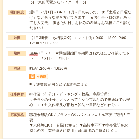
-分／東船岡駅からバイク・車---分
週0日～/月1日～OK！ （月～日のあいだ） ★「土曜と日曜だ
曜日頻度
け」など色々な働き方ができます！ ★お仕事ゼロの週があっ
ても大丈夫。 働きたい日、お休みの希望はお気軽にご相談く
ださい！
【1日3時間～も相談OK!】＜シフト例＞9:00～12:0012:00～
時間
17:00 17:00～22…
1日～！ ★勤務開始日や期間はお気軽にご相談くださ
単発
期間
い！ ＃8月～ ＃9月～
時給1,200円～1,625円
時給
交通費
■ 交通費規定内支給 ※派遣先による
軽作業（仕分け・ピッキング・検品、商品管理）
仕事内容
＼チラシの仕分け／＜とってもシンプルなので未経験でも安
心！＞▼封入作業及び梱包▼雑誌や書籍などの仕分…
職種未経験OK / ブランクOK / パソコンスキル不要 / 英語力不
応募資格
要
▼未経験OK！（副業歓迎☆）▼高校生不可▼携帯電話をお
持ちの方（業務連絡に使用）※応募後のご連絡はメ…