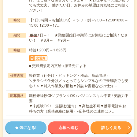
ても大丈夫。 働きたい日、お休みの希望はお気軽にご相談く
ださい！
【1日3時間～も相談OK!】＜シフト例＞9:00～12:0010:00～
時間
15:00 12:00～17…
1日～！ ★勤務開始日や期間はお気軽にご相談くださ
単発
期間
い！ ＃8月～ ＃9月～
時給1,200円～1,625円
時給
交通費
■ 交通費規定内支給 ※派遣先による
軽作業（仕分け・ピッキング・検品、商品管理）
仕事内容
＼チラシの仕分け／＜とってもシンプルなので未経験でも安
心！＞▼封入作業及び梱包▼雑誌や書籍などの仕分…
職種未経験OK / ブランクOK / パソコンスキル不要 / 英語力不
応募資格
要
▼未経験OK！（副業歓迎☆）▼高校生不可▼携帯電話をお
持ちの方（業務連絡に使用）※応募後のご連絡はメ…
気になる!
応募へ進む
詳しく見る