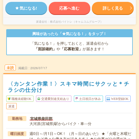
気になる!
応募へ進む
詳しく見る
派遣会社
株式会社バイトレ（キャムコムグループ）
興味があったら「★気になる！」をタップ！
「気になる！」を押しておくと、派遣会社から
「面談確約」
や
「応募歓迎」
が届きます！
未読
掲載日
2026/07/17
〈カンタン作業！〉スキマ時間にサクッと＊チ
ラシの仕分け
職種未経験OK
交通費別途支給あり
土日祝日が休み
WEB登録OK
派遣
宮城県柴田郡
勤務地
大河原(宮城県)駅からバイク・車---分
週0日～/月1日～OK！ （月～日のあいだ） ★「火曜と木曜だ
曜日頻度
け」など色々な働き方ができます！ ★お仕事ゼロの週があっ