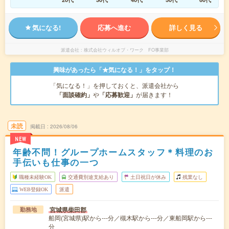
気になる!
応募へ進む
詳しく見る
派遣会社
株式会社ウィルオブ・ワーク FO事業部
興味があったら「★気になる！」をタップ！
「気になる！」を押しておくと、派遣会社から
「面談確約」
や
「応募歓迎」
が届きます！
未読
掲載日
2026/08/06
NEW
年齢不問！グループホームスタッフ＊料理のお
手伝いも仕事の一つ
職種未経験OK
交通費別途支給あり
土日祝日が休み
残業なし
WEB登録OK
派遣
宮城県柴田郡
勤務地
船岡(宮城県)駅から---分／槻木駅から---分／東船岡駅から---
分