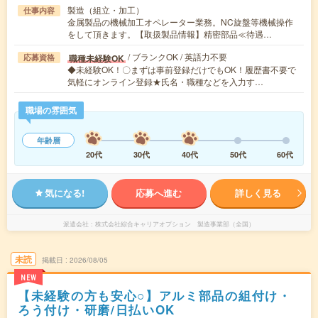
製造（組立・加工）
仕事内容
金属製品の機械加工オペレーター業務。NC旋盤等機械操作
をして頂きます。【取扱製品情報】精密部品≪待遇…
/ ブランクOK / 英語力不要
職種未経験OK
応募資格
◆未経験OK！〇まずは事前登録だけでもOK！履歴書不要で
気軽にオンライン登録★氏名・職種などを入力す…
職場の雰囲気
年齢層
20代
30代
40代
50代
60代
気になる!
応募へ進む
詳しく見る
派遣会社
株式会社綜合キャリアオプション 製造事業部（全国）
未読
掲載日
2026/08/05
NEW
【未経験の方も安心○】アルミ部品の組付け・
ろう付け・研磨/日払いOK