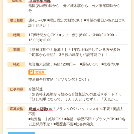
宮城県柴田郡
勤務地
船岡(宮城県)駅から---分／槻木駅から---分／東船岡駅から---
分
週4日～OK ■曜日固定の相談OK！ ■希望の曜日があればご相
曜日頻度
談ください！
1日5時間からOK！■シフト例(1)8:00～13:00(2)10:00～
時間
15:00(3)12:00…
【積極採用中！急募！】＊1年以上勤務している方が多数！
期間
ご応募から最短2～3日後の就業も相談可能です！
無資格未経験：時給1230円～ ■週払いOK ■扶養内OK
時給
交通費
交通費全額支給（ガソリン代もOK！）
介護関連
仕事内容
／無資格未経験から始める介護施設での生活サポート！＼
「話し相手になって、うんうんとうなずく」「天気が…
/ ブランクOK / パソコンスキル不要 / 英語力
職種未経験OK
応募資格
不要
■無資格・未経験OK！■年齢・学歴不問！ブランクOK!■10名
以上採用予定！■履歴書不要■社会保険完…