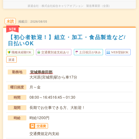
派遣会社
株式会社綜合キャリアオプション 製造事業部（全国）
未読
掲載日
2026/08/05
NEW
【初心者歓迎！】組立・加工・食品製造など/
日払いOK
職種未経験OK
交通費別途支給あり
土日祝日が休み
WEB登録OK
派遣
宮城県柴田郡
勤務地
大河原(宮城県)駅から車17分
月～金
曜日頻度
08:00～16:4516:45～01:30
時間
長期でお仕事できる方、大歓迎！
期間
時給1200円
時給
交通費
交通費規定内支給