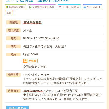
職種未経験OK
交通費別途支給あり
土日祝日が休み
WEB登録OK
派遣
宮城県柴田郡
勤務地
月～金
曜日頻度
08:30～17:3021:30～06:30
時間
長期でお仕事できる方、大歓迎！
期間
時給1500円
時給
交通費
交通費規定内支給
マシンオペレーター
仕事内容
トラック自動車大型部品の機械加工業務切削、またノギスで
の測定業務クレーンで(資格不要)で部品運搬作業…
/ ブランクOK / 英語力不要
職種未経験OK
応募資格
◆未経験OK！〇まずは事前登録だけでもOK！履歴書不要で
気軽にオンライン登録★氏名・職種などを入力す…
職場の雰囲気