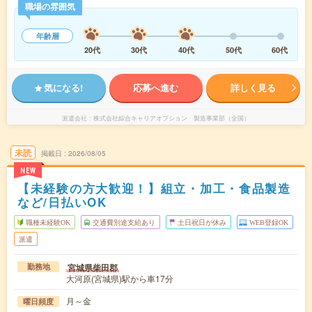
職場の雰囲気
年齢層
20代
30代
40代
50代
60代
気になる!
応募へ進む
詳しく見る
派遣会社
株式会社綜合キャリアオプション 製造事業部（全国）
未読
掲載日
2026/08/05
NEW
【未経験の方大歓迎！】組立・加工・食品製造
など/日払いOK
職種未経験OK
交通費別途支給あり
土日祝日が休み
WEB登録OK
派遣
宮城県柴田郡
勤務地
大河原(宮城県)駅から車17分
月～金
曜日頻度