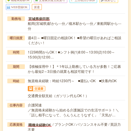
WEB登録OK
派遣
宮城県柴田郡
勤務地
船岡(宮城県)駅から---分／槻木駅から---分／東船岡駅から---
分
週4日～ ■曜日固定の相談OK！ ■希望の曜日があればご相談
曜日頻度
ください！
1日5時間からOK！■シフト例(1)8:00～13:00(2)10:00～
時間
15:00(3)12:00…
【積極採用中！】＊1年以上勤務している方が多数！ご応募
期間
から最短2～3日後の就業も相談可能です！
無資格未経験：時給1230円～ ■週払いOK ■扶養内OK
時給
交通費
交通費全額支給（ガソリン代もOK！）
介護関連
仕事内容
／無資格未経験から始める介護施設での生活サポート！＼
「話し相手になって、うんうんとうなずく」「天気が…
/ ブランクOK / パソコンスキル不要 / 英語力
職種未経験OK
応募資格
不要