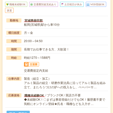
職種未経験OK
交通費別途支給あり
土日祝日が休み
WEB登録OK
派遣
宮城県柴田郡
勤務地
船岡(宮城県)駅から車10分
月～金
曜日頻度
20:00～04:50
時間
長期でお仕事できる方、大歓迎！
期間
時給1270～1588円
時給
交通費
交通費規定内支給
製造（組立・加工）
仕事内容
アルミ製品の組立・研磨作業治具に沿ってアルミ製品を組み
立て、またろうづけの炉への投入をし、ペーパーサ…
/ ブランクOK / 英語力不要
職種未経験OK
応募資格
◆未経験OK！〇まずは事前登録だけでもOK！履歴書不要で
気軽にオンライン登録★氏名・職種などを入力す…