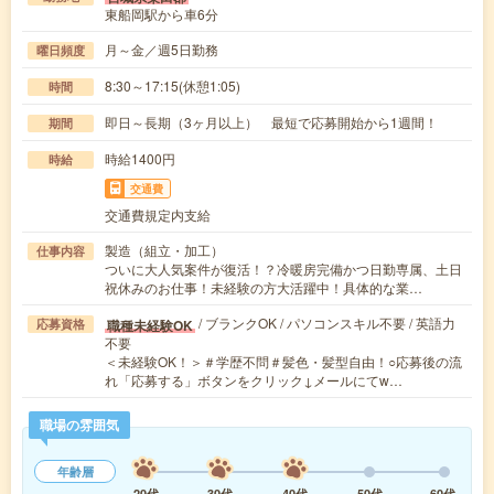
東船岡駅から車6分
月～金／週5日勤務
曜日頻度
8:30～17:15(休憩1:05)
時間
即日～長期（3ヶ月以上） 最短で応募開始から1週間！
期間
時給1400円
時給
交通費
交通費規定内支給
製造（組立・加工）
仕事内容
ついに大人気案件が復活！？冷暖房完備かつ日勤専属、土日
祝休みのお仕事！未経験の方大活躍中！具体的な業…
/ ブランクOK / パソコンスキル不要 / 英語力
職種未経験OK
応募資格
不要
＜未経験OK！＞＃学歴不問＃髪色・髪型自由！○応募後の流
れ「応募する」ボタンをクリック↓メールにてw…
職場の雰囲気
年齢層
20代
30代
40代
50代
60代