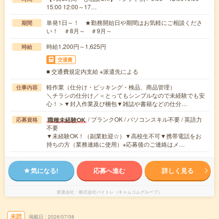
15:00 12:00～17…
単発1日～！ ★勤務開始日や期間はお気軽にご相談くださ
期間
い！ ＃8月～ ＃9月～
時給1,200円～1,625円
時給
交通費
■ 交通費規定内支給 ※派遣先による
軽作業（仕分け・ピッキング・検品、商品管理）
仕事内容
＼チラシの仕分け／＜とってもシンプルなので未経験でも安
心！＞▼封入作業及び梱包▼雑誌や書籍などの仕分…
/ ブランクOK / パソコンスキル不要 / 英語力
職種未経験OK
応募資格
不要
▼未経験OK！（副業歓迎☆）▼高校生不可▼携帯電話をお
持ちの方（業務連絡に使用）※応募後のご連絡はメ…
気になる!
応募へ進む
詳しく見る
派遣会社
株式会社バイトレ（キャムコムグループ）
未読
掲載日
2026/07/08