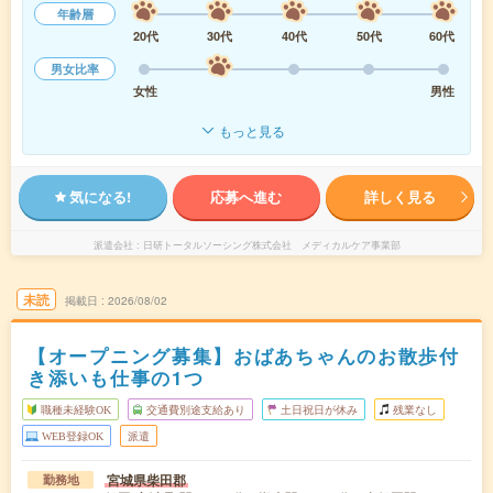
年齢層
20代
30代
40代
50代
60代
男女比率
女性
男性
もっと見る
気になる!
応募へ進む
詳しく見る
派遣会社
日研トータルソーシング株式会社 メディカルケア事業部
未読
掲載日
2026/08/02
【オープニング募集】おばあちゃんのお散歩付
き添いも仕事の1つ
職種未経験OK
交通費別途支給あり
土日祝日が休み
残業なし
WEB登録OK
派遣
宮城県柴田郡
勤務地