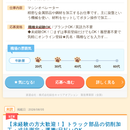
マシンオペレーター
仕事内容
精密な金属部品や鋼材を加工するお仕事です。主に旋盤とい
う機械を使い、材料をセットしてボタン操作で加工…
/ ブランクOK / 英語力不要
職種未経験OK
応募資格
◆未経験OK！〇まずは事前登録だけでもOK！履歴書不要で
気軽にオンライン登録★氏名・職種などを入力す…
職場の雰囲気
年齢層
20代
30代
40代
50代
60代
気になる!
応募へ進む
詳しく見る
派遣会社
株式会社綜合キャリアオプション 製造事業部（全国）
未読
掲載日
2026/08/05
NEW
【未経験の方大歓迎！】トラック部品の切削加
工・寸法測定・運搬/日払いOK