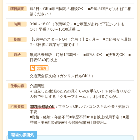
週2日～OK ■曜日固定の相談OK！ ■希望の曜日があればご相
曜日頻度
談ください！
9:00～18:00（休憩60分）■ご希望があれば下記シフトも
時間
OK！早番 7:00～16:00遅番 …
【8月中のスタートOK！急募！】2カ月～ ■ご応募から最短
期間
2～3日後に就業が可能です！
無資格未経験：時給1230円～ ■週払いOK ■扶養内OK ■
時給
日収9840円以上
交通費
交通費全額支給（ガソリン代もOK！）
介護関連
仕事内容
≪自立した生活のための見守りやお手伝い！≫お年寄りが少
人数で生活する「グループホーム」。利用者さんが…
/ ブランクOK / パソコンスキル不要 / 英語力
職種未経験OK
応募資格
不要
■資格・経験・年齢不問■学歴不問■10名以上採用予定！■履
歴書不要■面談確約■社会保険完備■社員登用…
職場の雰囲気