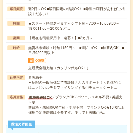
週2日～OK ■曜日固定の相談OK！ ■希望の曜日があればご相
曜日頻度
談ください！
★スタート時間選べます～シフト例～7:00～16:009:00～
時間
18:0011:00～20:00など…
【現在も積極採用中！急募！】■2カ月～
期間
無資格未経験：時給1150円～ ■週払いOK ■扶養内OK ■
時給
日収9200円以上
交通費
交通費全額支給（ガソリン代もOK！）
看護助手
仕事内容
▼病院の一般病棟にて看護師さんのサポート！＜具体的に
は…＞〇カルテをファイリングする〇チェックシート…
/ ブランクOK / パソコンスキル不要 / 英語力
職種未経験OK
応募資格
不要
無資格・未経験OK年齢・学歴不問 ブランクOK★10名以上
採用予定履歴書は不要です。少しでも興味があ…
職場の雰囲気