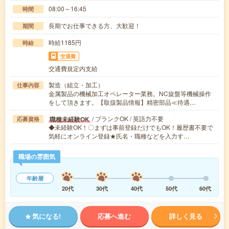
08:00～16:45
時間
長期でお仕事できる方、大歓迎！
期間
時給1185円
時給
交通費
交通費規定内支給
製造（組立・加工）
仕事内容
金属製品の機械加工オペレーター業務。NC旋盤等機械操作
をして頂きます。【取扱製品情報】精密部品≪待遇…
/ ブランクOK / 英語力不要
職種未経験OK
応募資格
◆未経験OK！〇まずは事前登録だけでもOK！履歴書不要で
気軽にオンライン登録★氏名・職種などを入力す…
職場の雰囲気
年齢層
20代
30代
40代
50代
60代
気になる!
応募へ進む
詳しく見る