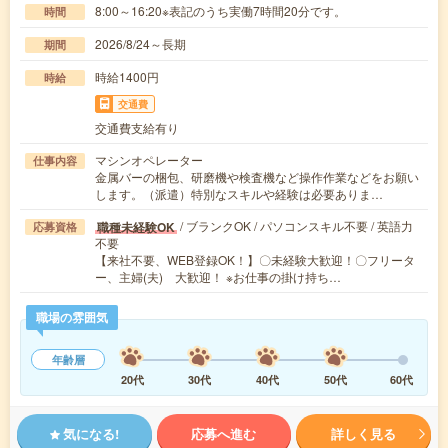
8:00～16:20※表記のうち実働7時間20分です。
時間
2026/8/24～長期
期間
時給1400円
時給
交通費
交通費支給有り
マシンオペレーター
仕事内容
金属バーの梱包、研磨機や検査機など操作作業などをお願い
します。（派遣）特別なスキルや経験は必要ありま…
/ ブランクOK / パソコンスキル不要 / 英語力
職種未経験OK
応募資格
不要
【来社不要、WEB登録OK！】〇未経験大歓迎！〇フリータ
ー、主婦(夫) 大歓迎！ ※お仕事の掛け持ち…
職場の雰囲気
年齢層
20代
30代
40代
50代
60代
気になる!
応募へ進む
詳しく見る