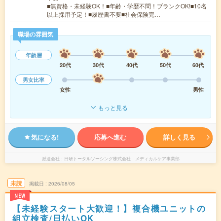
■無資格・未経験OK！■年齢・学歴不問！ブランクOK!■10名
以上採用予定！■履歴書不要■社会保険完…
職場の雰囲気
年齢層
20代
30代
40代
50代
60代
男女比率
女性
男性
もっと見る
気になる!
応募へ進む
詳しく見る
派遣会社
日研トータルソーシング株式会社 メディカルケア事業部
未読
掲載日
2026/08/05
NEW
【未経験スタート大歓迎！】複合機ユニットの
組立検査/日払いOK