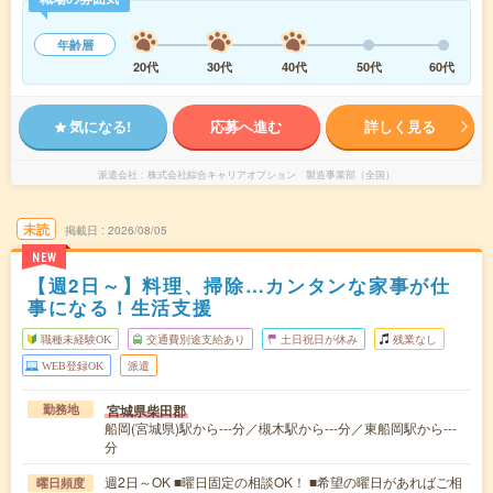
年齢層
20代
30代
40代
50代
60代
気になる!
応募へ進む
詳しく見る
派遣会社
株式会社綜合キャリアオプション 製造事業部（全国）
未読
掲載日
2026/08/05
NEW
【週2日～】料理、掃除…カンタンな家事が仕
事になる！生活支援
職種未経験OK
交通費別途支給あり
土日祝日が休み
残業なし
WEB登録OK
派遣
宮城県柴田郡
勤務地
船岡(宮城県)駅から---分／槻木駅から---分／東船岡駅から---
分
週2日～OK ■曜日固定の相談OK！ ■希望の曜日があればご相
曜日頻度