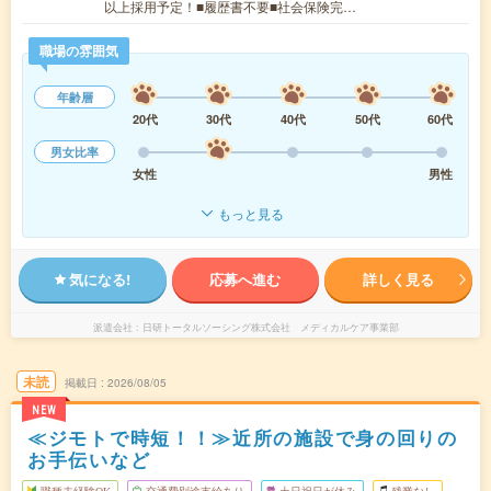
以上採用予定！■履歴書不要■社会保険完…
職場の雰囲気
年齢層
20代
30代
40代
50代
60代
男女比率
女性
男性
もっと見る
気になる!
応募へ進む
詳しく見る
派遣会社
日研トータルソーシング株式会社 メディカルケア事業部
未読
掲載日
2026/08/05
NEW
≪ジモトで時短！！≫近所の施設で身の回りの
お手伝いなど
職種未経験OK
交通費別途支給あり
土日祝日が休み
残業なし