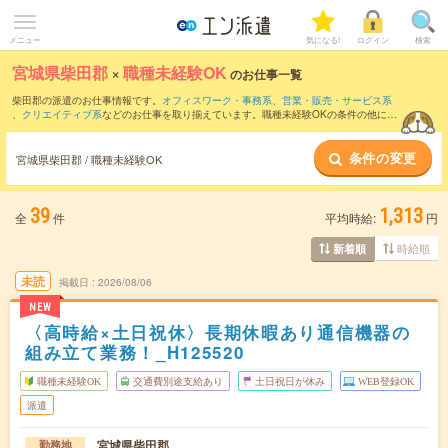
メニュー
気になる!
ログイン
検索
宮城県柴田郡
×
職種未経験OK
のお仕事一覧
柴田郡の派遣のお仕事情報です。
オフィスワーク・事務系
、
営業・販売・サービス系
、
クリエイティブ系
などのお仕事を取り揃えています。職種未経験OKの条件の他に、
交通費別途支給あり
、
友だちと一緒の応募OK
、
10名以上の大量募集
などのこだわり
条件も取り揃えています。
条件の変更
宮城県柴田郡 / 職種未経験OK
39
1,313
全
件
平均時給:
円
時給順
新着順
未読
掲載日
2026/08/06
NEW
〈高時給×土日祝休〉長期休暇あり通信機器の
組み立て業務！_H125520
職種未経験OK
交通費別途支給あり
土日祝日が休み
WEB登録OK
派遣
宮城県柴田郡
勤務地