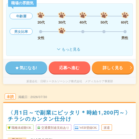
職場の雰囲気
年齢層
20代
30代
40代
50代
60代
男女比率
女性
男性
もっと見る
気になる!
応募へ進む
詳しく見る
派遣会社
日研トータルソーシング株式会社 メディカルケア事業部
未読
掲載日
2026/07/30
〈月1日～で副業にピッタリ＊時給1,200円～〉
チラシのカンタン仕分け
職種未経験OK
交通費別途支給あり
WEB登録OK
派遣