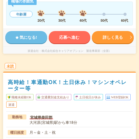
職場の雰囲気
年齢層
20代
30代
40代
50代
60代
気になる!
応募へ進む
詳しく見る
派遣会社
株式会社綜合キャリアオプション 製造事業部（全国）
未読
高時給！車通勤OK！土日休み！マシンオペレ
ーター等
職種未経験OK
交通費別途支給あり
土日祝日が休み
WEB登録OK
派遣
宮城県柴田郡
勤務地
大河原(宮城県)駅から車18分
月～金・土・祝
曜日頻度