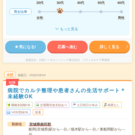
20代
30代
40代
50代
60代
男女比率
女性
男性
もっと見る
気になる!
応募へ進む
詳しく見る
派遣会社
日研トータルソーシング株式会社 メディカルケア事業部
未読
掲載日
2026/08/04
NEW
病院でカルテ整理や患者さんの生活サポート＊
未経験OK
職種未経験OK
交通費別途支給あり
土日祝日が休み
残業なし
WEB登録OK
派遣
宮城県柴田郡
勤務地
船岡(宮城県)駅から---分／槻木駅から---分／東船岡駅から---
分