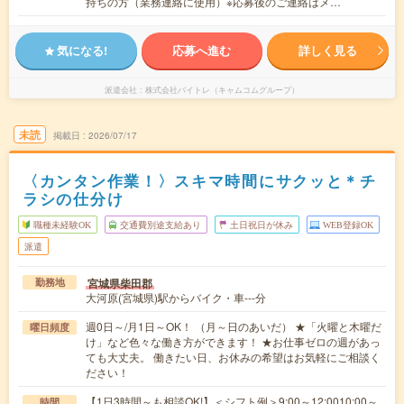
持ちの方（業務連絡に使用）※応募後のご連絡はメ…
気になる!
応募へ進む
詳しく見る
派遣会社
株式会社バイトレ（キャムコムグループ）
未読
掲載日
2026/07/17
〈カンタン作業！〉スキマ時間にサクッと＊チ
ラシの仕分け
職種未経験OK
交通費別途支給あり
土日祝日が休み
WEB登録OK
派遣
宮城県柴田郡
勤務地
大河原(宮城県)駅からバイク・車---分
週0日～/月1日～OK！ （月～日のあいだ） ★「火曜と木曜だ
曜日頻度
け」など色々な働き方ができます！ ★お仕事ゼロの週があっ
ても大丈夫。 働きたい日、お休みの希望はお気軽にご相談く
ださい！
【1日3時間～も相談OK!】＜シフト例＞9:00～12:0010:00～
時間