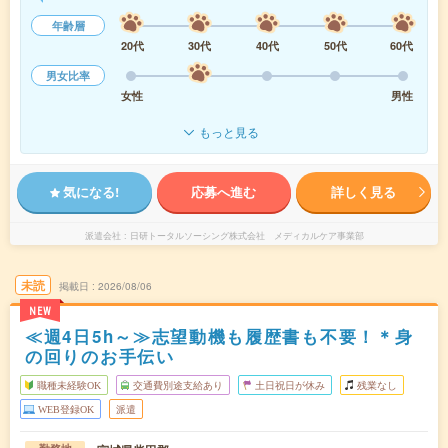
年齢層
20代
30代
40代
50代
60代
男女比率
女性
男性
もっと見る
気になる!
応募へ進む
詳しく見る
派遣会社
日研トータルソーシング株式会社 メディカルケア事業部
未読
掲載日
2026/08/06
NEW
≪週4日5h～≫志望動機も履歴書も不要！＊身
の回りのお手伝い
職種未経験OK
交通費別途支給あり
土日祝日が休み
残業なし
WEB登録OK
派遣