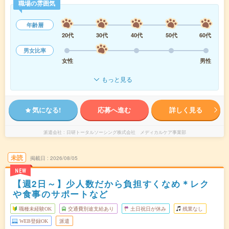
職場の雰囲気
年齢層
20代
30代
40代
50代
60代
男女比率
女性
男性
もっと見る
気になる!
応募へ進む
詳しく見る
派遣会社
日研トータルソーシング株式会社 メディカルケア事業部
未読
掲載日
2026/08/05
NEW
【週2日～】少人数だから負担すくなめ＊レク
や食事のサポートなど
職種未経験OK
交通費別途支給あり
土日祝日が休み
残業なし
WEB登録OK
派遣