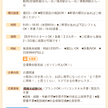
船岡(宮城県)駅から---分／槻木駅から---分／東船岡駅から---
分
週2日～OK ■曜日固定の相談OK！ ■希望の曜日があればご相
曜日頻度
談ください！
9:00～18:00（休憩60分）■ご希望があれば下記シフトも
時間
OK！早番 7:00～16:00遅番 …
【8月中のスタートOK！急募！】2カ月～ ■ご応募から最短
期間
2～3日後に就業が可能です！
無資格未経験：時給1230円～ ■週払いOK ■扶養内OK ■
時給
日収9840円以上
交通費
交通費全額支給（ガソリン代もOK！）
介護関連
仕事内容
≪散歩に付き添ったり、お話し相手になったり≫「え？意外
に簡単！」と思うくらい、スグできる仕事からスタ…
/ ブランクOK / パソコンスキル不要 / 英語力
職種未経験OK
応募資格
不要
■資格・経験・年齢不問■学歴不問■10名以上採用予定！■履
歴書不要■面談確約■社会保険完備■社員登用…