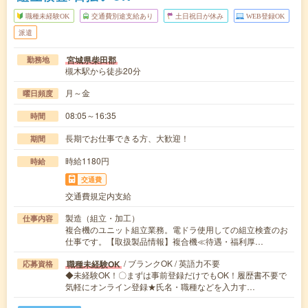
職種未経験OK
交通費別途支給あり
土日祝日が休み
WEB登録OK
派遣
宮城県柴田郡
勤務地
槻木駅から徒歩20分
月～金
曜日頻度
08:05～16:35
時間
長期でお仕事できる方、大歓迎！
期間
時給1180円
時給
交通費
交通費規定内支給
製造（組立・加工）
仕事内容
複合機のユニット組立業務。電ドラ使用しての組立検査のお
仕事です。【取扱製品情報】複合機≪待遇・福利厚…
/ ブランクOK / 英語力不要
職種未経験OK
応募資格
◆未経験OK！〇まずは事前登録だけでもOK！履歴書不要で
気軽にオンライン登録★氏名・職種などを入力す…