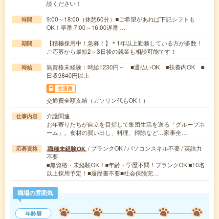
談ください！
9:00～18:00（休憩60分）■ご希望があれば下記シフトも
時間
OK！早番 7:00～16:00遅番 …
【積極採用中！急募！】＊1年以上勤務している方が多数！
期間
ご応募から最短2～3日後の就業も相談可能です！
無資格未経験：時給1230円～ ■週払いOK ■扶養内OK ■
時給
日収9840円以上
交通費
交通費全額支給（ガソリン代もOK！）
介護関連
仕事内容
お年寄りたちが自立を目指して集団生活を送る「グループホ
ーム」。食材の買い出し、料理、掃除など…家事全…
/ ブランクOK / パソコンスキル不要 / 英語力
職種未経験OK
応募資格
不要
■無資格・未経験OK！■年齢・学歴不問！ブランクOK!■10名
以上採用予定！■履歴書不要■社会保険完…
職場の雰囲気
年齢層