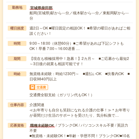
宮城県柴田郡
勤務地
船岡(宮城県)駅から---分／槻木駅から---分／東船岡駅から---
分
週2日～OK ■曜日固定の相談OK！ ■希望の曜日があればご相
曜日頻度
談ください！
9:00～18:00（休憩60分）■ご希望があれば下記シフトも
時間
OK！早番 7:00～16:00遅番 …
【現在も積極採用中！急募！】2カ月～ ■ご応募から最短2
期間
～3日後の就業も相談可能です！
無資格未経験：時給1230円～ ■週払いOK ■扶養内OK ■
時給
日収9840円以上
交通費
交通費全額支給（ガソリン代もOK！）
介護関連
仕事内容
≪お年寄りも自分も笑顔になれる介護の仕事！≫＊お年寄り
が昼間だけ生活のサポートを受けたり、気分転換で…
/ ブランクOK / パソコンスキル不要 / 英語力
職種未経験OK
応募資格
不要
■無資格・未経験OK！■年齢・学歴不問！ブランクOK!■10名