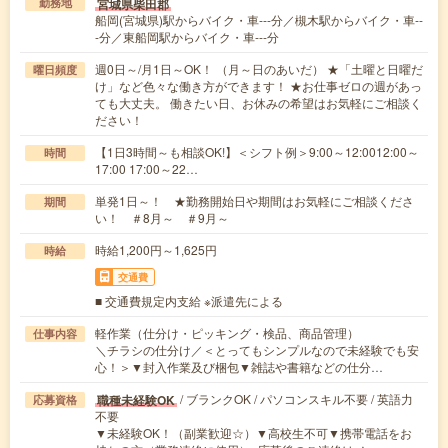
宮城県柴田郡
勤務地
船岡(宮城県)駅からバイク・車---分／槻木駅からバイク・車--
-分／東船岡駅からバイク・車---分
週0日～/月1日～OK！ （月～日のあいだ） ★「土曜と日曜だ
曜日頻度
け」など色々な働き方ができます！ ★お仕事ゼロの週があっ
ても大丈夫。 働きたい日、お休みの希望はお気軽にご相談く
ださい！
【1日3時間～も相談OK!】＜シフト例＞9:00～12:0012:00～
時間
17:00 17:00～22…
単発1日～！ ★勤務開始日や期間はお気軽にご相談くださ
期間
い！ ＃8月～ ＃9月～
時給1,200円～1,625円
時給
交通費
■ 交通費規定内支給 ※派遣先による
軽作業（仕分け・ピッキング・検品、商品管理）
仕事内容
＼チラシの仕分け／＜とってもシンプルなので未経験でも安
心！＞▼封入作業及び梱包▼雑誌や書籍などの仕分…
/ ブランクOK / パソコンスキル不要 / 英語力
職種未経験OK
応募資格
不要
▼未経験OK！（副業歓迎☆）▼高校生不可▼携帯電話をお