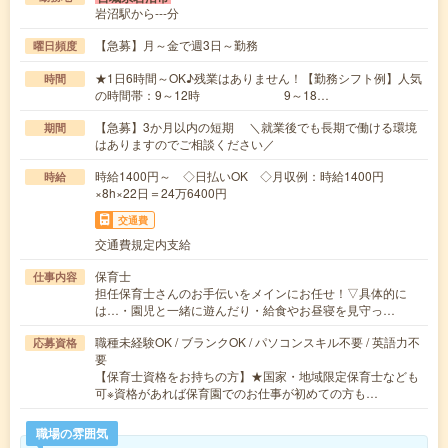
岩沼駅から---分
【急募】月～金で週3日～勤務
曜日頻度
★1日6時間～OK♪残業はありません！【勤務シフト例】人気
時間
の時間帯：9～12時 9～18…
【急募】3か月以内の短期 ＼就業後でも長期で働ける環境
期間
はありますのでご相談ください／
時給1400円～ ◇日払いOK ◇月収例：時給1400円
時給
×8h×22日＝24万6400円
交通費
交通費規定内支給
保育士
仕事内容
担任保育士さんのお手伝いをメインにお任せ！▽具体的に
は…・園児と一緒に遊んだり・給食やお昼寝を見守っ…
職種未経験OK / ブランクOK / パソコンスキル不要 / 英語力不
応募資格
要
【保育士資格をお持ちの方】★国家・地域限定保育士なども
可※資格があれば保育園でのお仕事が初めての方も…
職場の雰囲気