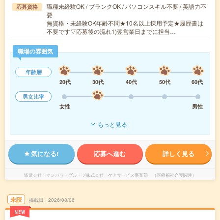
職種未経験OK / ブランクOK / パソコンスキル不要 / 英語力不
応募資格
要
無資格・未経験OK年齢不問★10名以上採用予定★履歴書は
不要です▽応募後の流れ1)翌営業日までに担当…
職場の雰囲気
年齢層
20代
30代
40代
50代
60代
男女比率
女性
男性
もっと見る
気になる!
応募へ進む
詳しく見る
派遣会社
マンパワーグループ株式会社 ケアサービス事業部 （医療福祉介護関連）
未読
掲載日
2026/08/06
NEW