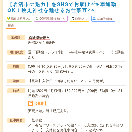
【岩沼市の魅力】をSNSでお届け☄✨車通勤
OK！映え神社を魅せるお仕事⛩꙳✧˖
職種未経験OK
交通費別途支給あり
残業なし
WEB登録OK
派遣
宮城県岩沼市
勤務地
岩沼駅から車8分
週5日勤務（シフト制） ※年末年始や夜間イベント時に勤務
曜日頻度
あり
8:00-16:30(休憩80分)※お昼休憩50分の他、AM・PMに各15
時間
分の小休憩あり（計80分）…
【長期】入社日ご相談ください（2～3ヶ月更新）
期間
時給1200円／月収例：180,600円＝1,200円×7時間10分×21
時給
日勤務の場合
交通費
実費支給／当社規定あり。
一般事務
仕事内容
／ 有名パワースポットで働く☄ 伝統文化にふれる事務ワ
ーク＼【 具体的なお仕事内容 】・ 公式SNS…