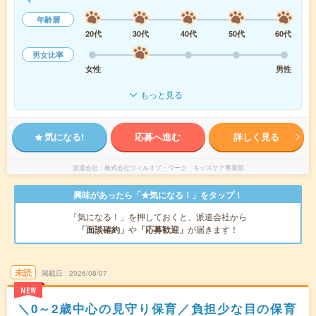
年齢層
20代
30代
40代
50代
60代
男女比率
女性
男性
もっと見る
気になる!
応募へ進む
詳しく見る
派遣会社
株式会社ウィルオブ・ワーク キッズケア事業部
興味があったら「★気になる！」をタップ！
「気になる！」を押しておくと、派遣会社から
「面談確約」
や
「応募歓迎」
が届きます！
未読
掲載日
2026/08/07
NEW
＼0～2歳中心の見守り保育／負担少な目の保育