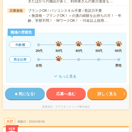
きたばかりの施設が多く、利用者さんの要介護度も…
ブランクOK / パソコンスキル不要 / 英語力不要
応募資格
＜無資格・ブランクOK！＞介護の経験をお持ちの方！・年
齢、学歴不問！・WワークOK！・10名以上採用…
職場の雰囲気
年齢層
20代
30代
40代
50代
60代
男女比率
女性
男性
もっと見る
気になる!
応募へ進む
詳しく見る
派遣会社
ケアスタッフィング株式会社
未読
掲載日
2026/08/06
NEW