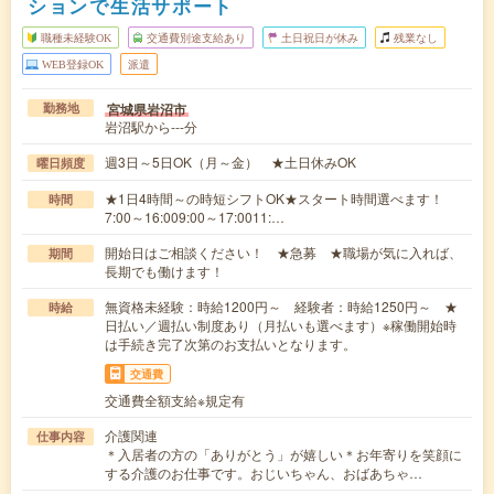
ションで生活サポート
職種未経験OK
交通費別途支給あり
土日祝日が休み
残業なし
WEB登録OK
派遣
宮城県岩沼市
勤務地
岩沼駅から---分
週3日～5日OK（月～金） ★土日休みOK
曜日頻度
★1日4時間～の時短シフトOK★スタート時間選べます！
時間
7:00～16:009:00～17:0011:…
開始日はご相談ください！ ★急募 ★職場が気に入れば、
期間
長期でも働けます！
無資格未経験：時給1200円～ 経験者：時給1250円～ ★
時給
日払い／週払い制度あり（月払いも選べます）※稼働開始時
は手続き完了次第のお支払いとなります。
交通費
交通費全額支給※規定有
介護関連
仕事内容
＊入居者の方の「ありがとう」が嬉しい＊お年寄りを笑顔に
する介護のお仕事です。おじいちゃん、おばあちゃ…