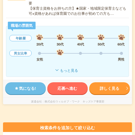
要
【保育士資格をお持ちの方】★国家・地域限定保育士なども
可※資格があれば保育園でのお仕事が初めての方も…
職場の雰囲気
年齢層
20代
30代
40代
50代
60代
男女比率
女性
男性
もっと見る
気になる!
応募へ進む
詳しく見る
派遣会社
株式会社ウィルオブ・ワーク キッズケア事業部
検索条件を追加して絞り込む