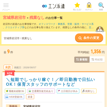
メニュー
気になる!
ログイン
検索
宮城県岩沼市
×
残業なし
のお仕事一覧
岩沼市の派遣のお仕事情報です。
オフィスワーク・事務系
、
営業・販売・サービス系
、
クリエイティブ系
などのお仕事を取り揃えています。残業なしの条件の他に、
交通
費別途支給あり
、
職種未経験OK
、
友だちと一緒の応募OK
などのこだわり条件も取り
揃えています。
条件の変更
宮城県岩沼市 / 残業なし
9
1,356
全
件
平均時給:
円
時給順
新着順
未読
掲載日
2026/08/07
NEW
＼短期でしっかり稼ぐ！／即日勤務で日払い
OK！保育スタッフのサポートなど
職種未経験OK
交通費別途支給あり
土日祝日が休み
残業なし
WEB登録OK
派遣
宮城県岩沼市
勤務地