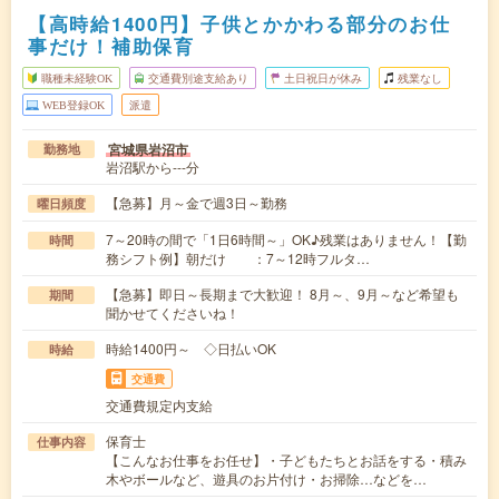
【高時給1400円】子供とかかわる部分のお仕
事だけ！補助保育
職種未経験OK
交通費別途支給あり
土日祝日が休み
残業なし
WEB登録OK
派遣
宮城県岩沼市
勤務地
岩沼駅から---分
【急募】月～金で週3日～勤務
曜日頻度
7～20時の間で「1日6時間～」OK♪残業はありません！【勤
時間
務シフト例】朝だけ ：7～12時フルタ…
【急募】即日～長期まで大歓迎！ 8月～、9月～など希望も
期間
聞かせてくださいね！
時給1400円～ ◇日払いOK
時給
交通費
交通費規定内支給
保育士
仕事内容
【こんなお仕事をお任せ】・子どもたちとお話をする・積み
木やボールなど、遊具のお片付け・お掃除…などを…