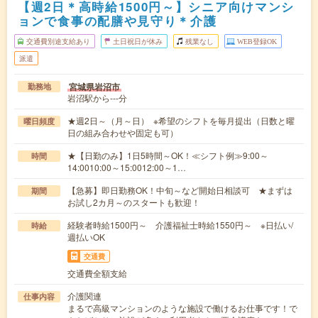
【週2日＊高時給1500円～】シニア向けマンシ
ョンで食事の配膳や見守り＊介護
交通費別途支給あり
土日祝日が休み
残業なし
WEB登録OK
派遣
宮城県岩沼市
勤務地
岩沼駅から---分
★週2日～（月～日） ※希望のシフトを毎月提出（日数と曜
曜日頻度
日の組み合わせや固定も可）
★【日勤のみ】1日5時間～OK！≪シフト例≫9:00～
時間
14:0010:00～15:0012:00～1…
【急募】即日勤務OK！中旬～など開始日相談可 ★まずは
期間
お試し2カ月～のスタートも歓迎！
経験者時給1500円～ 介護福祉士時給1550円～ ※日払い/
時給
週払いOK
交通費
交通費全額支給
介護関連
仕事内容
まるで高級マンションのような施設で働けるお仕事です！で