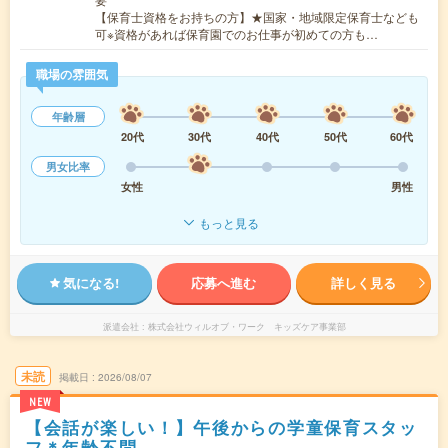
【保育士資格をお持ちの方】★国家・地域限定保育士なども
可※資格があれば保育園でのお仕事が初めての方も…
職場の雰囲気
年齢層
20代
30代
40代
50代
60代
男女比率
女性
男性
もっと見る
気になる!
応募へ進む
詳しく見る
派遣会社
株式会社ウィルオブ・ワーク キッズケア事業部
未読
掲載日
2026/08/07
NEW
【会話が楽しい！】午後からの学童保育スタッ
フ＊年齢不問