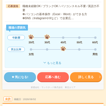
職種未経験OK / ブランクOK / パソコンスキル不要 / 英語力不
応募資格
要
❁パソコンの基本操作（Excel・Word）ができる方
❁SNS（InstagramやXなど）で企業広…
職場の雰囲気
年齢層
20代
30代
40代
50代
60代
男女比率
女性
男性
もっと見る
気になる!
応募へ進む
詳しく見る
派遣会社
ランスタッド株式会社 東北エリア
未読
掲載日
2026/08/02