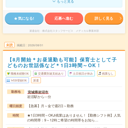
もっと見る
気になる!
応募へ進む
詳しく見る
派遣会社
株式会社スタッフサービス メディカル事業本部
未読
掲載日
2026/08/01
【8月開始＊お昼退勤も可能】保育士として子
どものお世話係など＊1日3時間～OK！
職種未経験OK
交通費別途支給あり
土日祝日が休み
残業なし
WEB登録OK
派遣
宮城県岩沼市
勤務地
岩沼駅から---分
【急募】月～金で週2日～勤務
曜日頻度
★1日3時間～OK♪残業はありません！【勤務シフト例】人気
時間
の時間帯：9～12時ご希望の時間帯をお知ら…