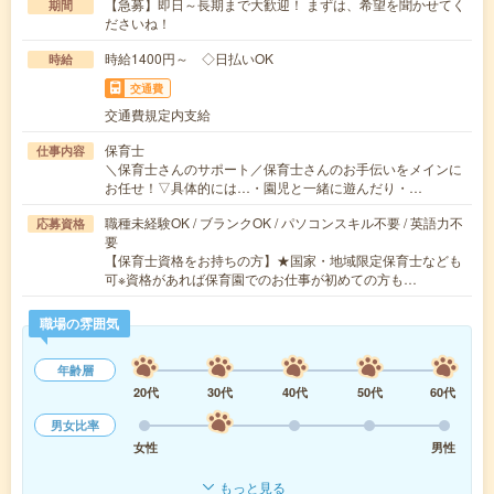
【急募】即日～長期まで大歓迎！ まずは、希望を聞かせてく
期間
ださいね！
時給1400円～ ◇日払いOK
時給
交通費
交通費規定内支給
保育士
仕事内容
＼保育士さんのサポート／保育士さんのお手伝いをメインに
お任せ！▽具体的には…・園児と一緒に遊んだり・…
職種未経験OK / ブランクOK / パソコンスキル不要 / 英語力不
応募資格
要
【保育士資格をお持ちの方】★国家・地域限定保育士なども
可※資格があれば保育園でのお仕事が初めての方も…
職場の雰囲気
年齢層
20代
30代
40代
50代
60代
男女比率
女性
男性
もっと見る