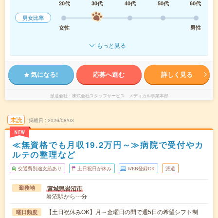
20代
30代
40代
50代
60代
男女比率
女性
男性
もっと見る
気になる!
応募へ進む
詳しく見る
派遣会社
株式会社スタッフサービス メディカル事業本部
未読
掲載日
2026/08/03
NEW
≪無資格でも月収19.2万円～≫病院で受付やカ
ルテの整理など
交通費別途支給あり
土日祝日が休み
WEB登録OK
派遣
宮城県岩沼市
勤務地
岩沼駅から---分
【土日祝休みOK】月～金曜日の間で週5日の希望シフト制
曜日頻度