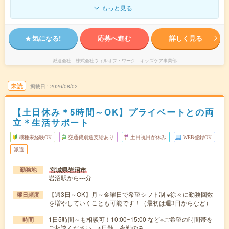
もっと見る
気になる!
応募へ進む
詳しく見る
派遣会社
株式会社ウィルオブ・ワーク キッズケア事業部
未読
掲載日
2026/08/02
【土日休み＊5時間～OK】プライベートとの両
立＊生活サポート
職種未経験OK
交通費別途支給あり
土日祝日が休み
WEB登録OK
派遣
宮城県岩沼市
勤務地
岩沼駅から---分
【週3日～OK】月～金曜日で希望シフト制 ※徐々に勤務回数
曜日頻度
を増やしていくことも可能です！（最初は週3日からなど）
1日5時間～も相談可！10:00~15:00 など※ご希望の時間帯を
時間
ご相談ください。※日勤、夜勤のみ…