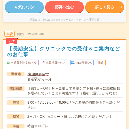
気になる!
応募へ進む
詳しく見る
派遣会社
株式会社スタッフサービス メディカル事業本部
未読
掲載日
2026/08/06
NEW
【長期安定】クリニックでの受付＆ご案内など
のお仕事
交通費別途支給あり
土日祝日が休み
WEB登録OK
派遣
宮城県岩沼市
勤務地
岩沼駅から---分
【週3日～OK】月～金曜日で希望シフト制 ※徐々に勤務回数
曜日頻度
を増やしていくことも可能です！（最初は週3日からなど）
8:00～17:009:00～18:00など※ご希望の時間帯をご相談くだ
時間
さい。
2ヶ月～OK ※スタート日はお気軽にご相談ください！
期間
時給1200円～
時給