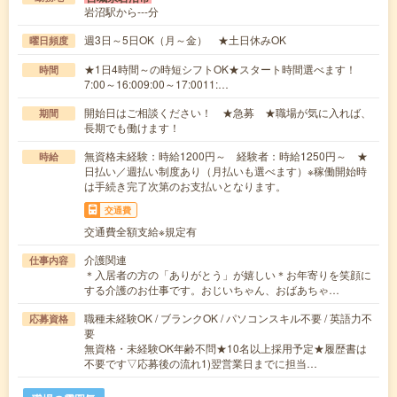
岩沼駅から---分
週3日～5日OK（月～金） ★土日休みOK
曜日頻度
★1日4時間～の時短シフトOK★スタート時間選べます！
時間
7:00～16:009:00～17:0011:…
開始日はご相談ください！ ★急募 ★職場が気に入れば、
期間
長期でも働けます！
無資格未経験：時給1200円～ 経験者：時給1250円～ ★
時給
日払い／週払い制度あり（月払いも選べます）※稼働開始時
は手続き完了次第のお支払いとなります。
交通費
交通費全額支給※規定有
介護関連
仕事内容
＊入居者の方の「ありがとう」が嬉しい＊お年寄りを笑顔に
する介護のお仕事です。おじいちゃん、おばあちゃ…
職種未経験OK / ブランクOK / パソコンスキル不要 / 英語力不
応募資格
要
無資格・未経験OK年齢不問★10名以上採用予定★履歴書は
不要です▽応募後の流れ1)翌営業日までに担当…