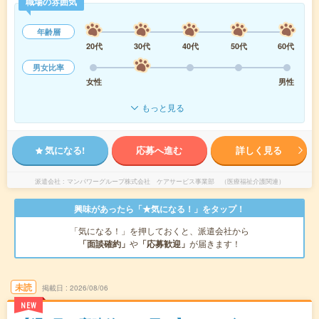
職場の雰囲気
年齢層
20代
30代
40代
50代
60代
男女比率
女性
男性
もっと見る
気になる!
応募へ進む
詳しく見る
派遣会社
マンパワーグループ株式会社 ケアサービス事業部 （医療福祉介護関連）
興味があったら「★気になる！」をタップ！
「気になる！」を押しておくと、派遣会社から
「面談確約」
や
「応募歓迎」
が届きます！
未読
掲載日
2026/08/06
NEW