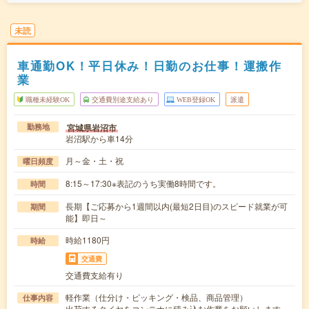
未読
車通勤OK！平日休み！日勤のお仕事！運搬作
業
職種未経験OK
交通費別途支給あり
WEB登録OK
派遣
宮城県岩沼市
勤務地
岩沼駅から車14分
月～金・土・祝
曜日頻度
8:15～17:30※表記のうち実働8時間です。
時間
長期【ご応募から1週間以内(最短2日目)のスピード就業が可
期間
能】即日～
時給1180円
時給
交通費
交通費支給有り
軽作業（仕分け・ピッキング・検品、商品管理）
仕事内容
出荷するタイヤをコンテナに積み込む作業をお願いします。