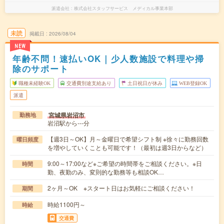
派遣会社
株式会社スタッフサービス メディカル事業本部
未読
掲載日
2026/08/04
NEW
年齢不問！速払いOK｜少人数施設で料理や掃
除のサポート
職種未経験OK
交通費別途支給あり
土日祝日が休み
WEB登録OK
派遣
宮城県岩沼市
勤務地
岩沼駅から---分
【週3日～OK】月～金曜日で希望シフト制 ※徐々に勤務回数
曜日頻度
を増やしていくことも可能です！（最初は週3日からなど）
9:00～17:00など※ご希望の時間帯をご相談ください。※日
時間
勤、夜勤のみ、変則的な勤務等も相談OK…
2ヶ月～OK ※スタート日はお気軽にご相談ください！
期間
時給1100円～
時給
交通費