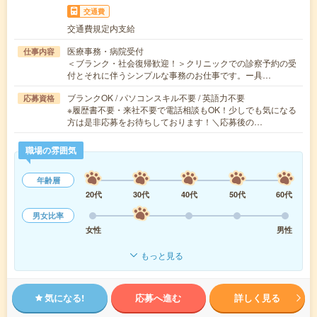
交通費
交通費規定内支給
医療事務・病院受付
仕事内容
＜ブランク・社会復帰歓迎！＞クリニックでの診察予約の受
付とそれに伴うシンプルな事務のお仕事です。ー具…
ブランクOK / パソコンスキル不要 / 英語力不要
応募資格
※履歴書不要・来社不要で電話相談もOK！少しでも気になる
方は是非応募をお待ちしております！＼応募後の…
職場の雰囲気
年齢層
20代
30代
40代
50代
60代
男女比率
女性
男性
もっと見る
気になる!
応募へ進む
詳しく見る