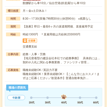
館腰駅から車10分／仙台空港(鉄道)駅から車10分
月～金※土日休み！
曜日頻度
8:30～17:30(実働:7時間30分) (休憩90分) ※残業なし
時間
【急募】即日～最長6ヶ月の派遣期間後、直接雇用予定
期間
時給1300円 ＊直雇用後は月給例:233000円
時給
交通費
交通費支給
総務・人事・労務
仕事内容
【地元密着型の建設会社本社での総務事務】 具体的には…
契約や入札に関わる事務業務 、ファシリティ管理…
職種未経験OK / 英語力不要
応募資格
職種未経験OK！業界未経験OK！【こんな方におススメ！ま
ずはご応募ください／歓迎条件】普通自動車免許…
職場の雰囲気
年齢層
20代
30代
40代
50代
60代