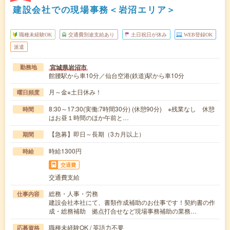
建設会社での現場事務＜岩沼エリア＞
職種未経験OK
交通費別途支給あり
土日祝日が休み
WEB登録OK
派遣
宮城県岩沼市
勤務地
館腰駅から車10分／仙台空港(鉄道)駅から車10分
月～金※土日休み！
曜日頻度
8:30～17:30(実働:7時間30分) (休憩90分) ※残業なし 休憩
時間
はお昼１時間のほか午前と…
【急募】即日～長期（3カ月以上）
期間
時給1300円
時給
交通費
交通費支給
総務・人事・労務
仕事内容
建設会社本社にて、書類作成補助のお仕事です！契約書の作
成・総務補助 拠点打合せなど現場事務補助の業務…
職種未経験OK / 英語力不要
応募資格