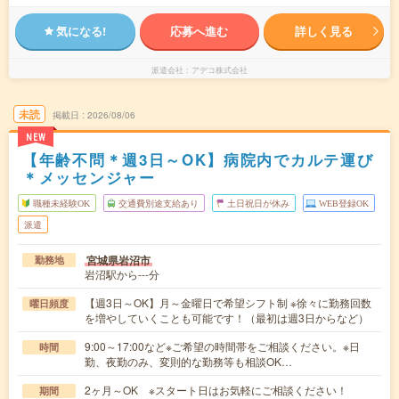
気になる!
応募へ進む
詳しく見る
派遣会社
アデコ株式会社
未読
掲載日
2026/08/06
NEW
【年齢不問＊週3日～OK】病院内でカルテ運び
＊メッセンジャー
職種未経験OK
交通費別途支給あり
土日祝日が休み
WEB登録OK
派遣
宮城県岩沼市
勤務地
岩沼駅から---分
【週3日～OK】月～金曜日で希望シフト制 ※徐々に勤務回数
曜日頻度
を増やしていくことも可能です！（最初は週3日からなど）
9:00～17:00など※ご希望の時間帯をご相談ください。※日
時間
勤、夜勤のみ、変則的な勤務等も相談OK…
2ヶ月～OK ※スタート日はお気軽にご相談ください！
期間