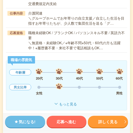
交通費規定内支給
介護関連
仕事内容
＼グループホームでお年寄りの自立支援／自立した生活を目
指すお年寄りたちが、少人数で集団生活を送る「グ…
職種未経験OK / ブランクOK / パソコンスキル不要 / 英語力不
応募資格
要
＼無資格・未経験OK／※年齢不問※50代・60代の方も活躍
中！※履歴書不要・来社不要で電話相談もOK…
職場の雰囲気
年齢層
20代
30代
40代
50代
60代
男女比率
女性
男性
もっと見る
気になる!
応募へ進む
詳しく見る