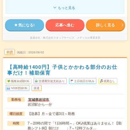
もっと見る
気になる!
応募へ進む
詳しく見る
派遣会社
株式会社スタッフサービス メディカル事業本部
未読
掲載日
2026/08/02
【高時給1400円】子供とかかわる部分のお仕
事だけ！補助保育
職種未経験OK
交通費別途支給あり
土日祝日が休み
残業なし
WEB登録OK
派遣
宮城県岩沼市
勤務地
岩沼駅から---分
【急募】月～金で週3日～勤務
曜日頻度
7～20時の間で「1日6時間～」OK♪残業はありません！【勤
時間
務シフト例】朝だけ ：7～12時フルタ…