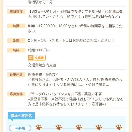
岩沼駅から---分
【週3日～OK】月～金曜日で希望シフト制 ※徐々に勤務回数
曜日頻度
を増やしていくことも可能です！（最初は週3日からなど）
8:00～17:009:00～18:00など※ご希望の時間帯をご相談くだ
時間
さい。
2ヶ月～OK ※スタート日はお気軽にご相談ください！
期間
時給1200円～
時給
交通費
交通費規定内支給
医療事務・病院受付
仕事内容
／看護師さん、お医者さんの“縁の下の力持ち”医療事務のお
仕事になります！＼▽具体的には…・受付で患者…
ブランクOK / パソコンスキル不要 / 英語力不要
応募資格
※履歴書不要・来社不要で電話相談もOK！少しでも気になる
方は是非応募をお待ちしております！＼応募後の…
職場の雰囲気
年齢層