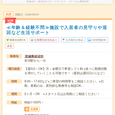
派遣会社
株式会社スタッフサービス メディカル事業本部
未読
掲載日
2026/08/04
NEW
≪年齢＆経験不問≫施設で入居者の見守りや巡
回など生活サポート
職種未経験OK
交通費別途支給あり
土日祝日が休み
WEB登録OK
派遣
宮城県岩沼市
勤務地
岩沼駅から---分
【週3日～OK】月～金曜日で希望シフト制 ※徐々に勤務回数
曜日頻度
を増やしていくことも可能です！（最初は週3日からなど）
9:00～17:00など※ご希望の時間帯をご相談ください。※日
時間
勤、夜勤のみ、変則的な勤務等も相談OK…
2ヶ月～OK ※スタート日はお気軽にご相談ください！
期間
時給1100円～
時給
交通費