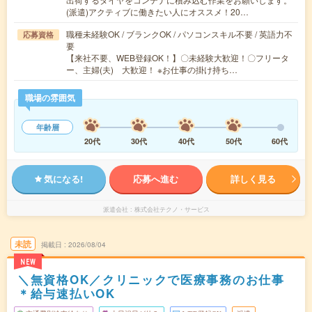
(派遣)アクティブに働きたい人にオススメ！20…
職種未経験OK / ブランクOK / パソコンスキル不要 / 英語力不
応募資格
要
【来社不要、WEB登録OK！】〇未経験大歓迎！〇フリータ
ー、主婦(夫) 大歓迎！ ※お仕事の掛け持ち…
職場の雰囲気
年齢層
20代
30代
40代
50代
60代
気になる!
応募へ進む
詳しく見る
派遣会社
株式会社テクノ・サービス
未読
掲載日
2026/08/04
NEW
＼無資格OK／クリニックで医療事務のお仕事
＊給与速払いOK