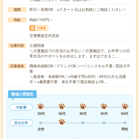
即日～長期OK ※スタート日はお気軽にご相談ください！
期間
時給1100円～
時給
交通費
交通費規定内支給
介護関連
仕事内容
＼介護施設での生活のお手伝い／介護施設で、お年寄りの日
常生活のサポートをお任せします。まずはできるこ…
職種未経験OK / ブランクOK / パソコンスキル不要 / 英語力不
応募資格
要
＼無資格・未経験OK／※年齢不問※50代・60代の方も活躍
中！※履歴書不要・来社不要で電話相談もOK…
職場の雰囲気
年齢層
20代
30代
40代
50代
60代
男女比率
女性
男性