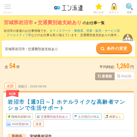
メニュー
気になる!
ログイン
検索
宮城県岩沼市
×
交通費別途支給あり
のお仕事一覧
岩沼市の派遣のお仕事情報です。
オフィスワーク・事務系
、
営業・販売・サービス系
、
クリエイティブ系
などのお仕事を取り揃えています。交通費別途支給ありの条件の
他に、
職種未経験OK
、
友だちと一緒の応募OK
、
10名以上の大量募集
などのこだわり
条件も取り揃えています。
条件の変更
宮城県岩沼市 / 交通費別途支給あり
54
1,260
全
件
平均時給:
円
時給順
新着順
未読
掲載日
2026/08/06
NEW
岩沼市【週3日～】ホテルライクな高齢者マン
ションで生活サポート
職種未経験OK
交通費別途支給あり
土日祝日が休み
残業なし
WEB登録OK
派遣
宮城県岩沼市
勤務地