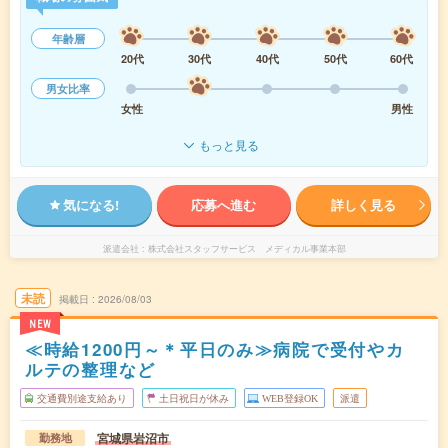
年齢層
20代
30代
40代
50代
60代
男女比率
女性
男性
もっと見る
気になる!
応募へ進む
詳しく見る
派遣会社
株式会社スタッフサービス メディカル事業本部
未読
掲載日
2026/08/03
NEW
≪時給1200円～＊平日のみ≫病院で受付やカ
ルテの整理など
交通費別途支給あり
土日祝日が休み
WEB登録OK
派遣
宮城県岩沼市
勤務地