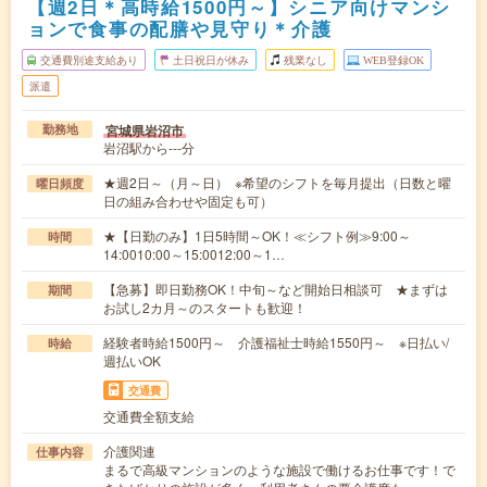
【週2日＊高時給1500円～】シニア向けマンシ
ョンで食事の配膳や見守り＊介護
交通費別途支給あり
土日祝日が休み
残業なし
WEB登録OK
派遣
宮城県岩沼市
勤務地
岩沼駅から---分
★週2日～（月～日） ※希望のシフトを毎月提出（日数と曜
曜日頻度
日の組み合わせや固定も可）
★【日勤のみ】1日5時間～OK！≪シフト例≫9:00～
時間
14:0010:00～15:0012:00～1…
【急募】即日勤務OK！中旬～など開始日相談可 ★まずは
期間
お試し2カ月～のスタートも歓迎！
経験者時給1500円～ 介護福祉士時給1550円～ ※日払い/
時給
週払いOK
交通費
交通費全額支給
介護関連
仕事内容
まるで高級マンションのような施設で働けるお仕事です！で