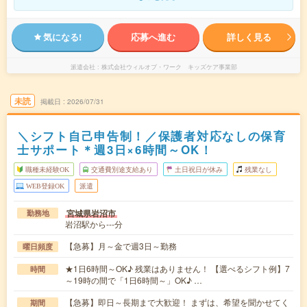
気になる!
応募へ進む
詳しく見る
派遣会社
株式会社ウィルオブ・ワーク キッズケア事業部
未読
掲載日
2026/07/31
＼シフト自己申告制！／保護者対応なしの保育
士サポート＊週3日×6時間～OK！
職種未経験OK
交通費別途支給あり
土日祝日が休み
残業なし
WEB登録OK
派遣
宮城県岩沼市
勤務地
岩沼駅から---分
【急募】月～金で週3日～勤務
曜日頻度
★1日6時間～OK♪ 残業はありません！ 【選べるシフト例】7
時間
～19時の間で「1日6時間～」OK♪ …
【急募】即日～長期まで大歓迎！ まずは、希望を聞かせてく
期間