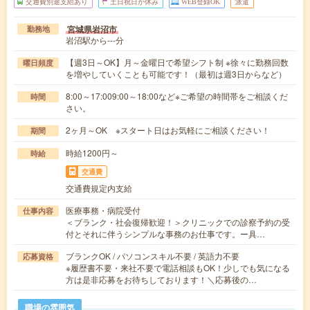
交通費別途支給あり
土日祝日が休み
WEB登録OK
派遣
宮城県岩沼市
勤務地
岩沼駅から---分
【週3日～OK】月～金曜日で希望シフト制 ※徐々に勤務回数
曜日頻度
を増やしていくことも可能です！（最初は週3日からなど）
8:00～17:009:00～18:00など※ご希望の時間帯をご相談くだ
時間
さい。
2ヶ月～OK ※スタート日はお気軽にご相談ください！
期間
時給1200円～
時給
交通費
交通費規定内支給
医療事務・病院受付
仕事内容
＜ブランク・社会復帰歓迎！＞クリニックでの診察予約の受
付とそれに伴うシンプルな事務のお仕事です。ー具…
ブランクOK / パソコンスキル不要 / 英語力不要
応募資格
※履歴書不要・来社不要で電話相談もOK！少しでも気になる
方は是非応募をお待ちしております！＼応募後の…
職場の雰囲気