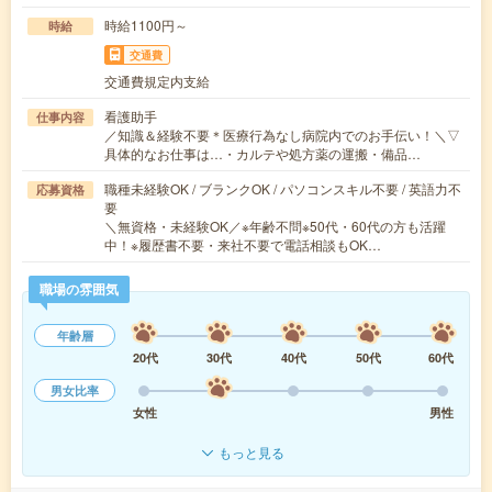
時給1100円～
時給
交通費
交通費規定内支給
看護助手
仕事内容
／知識＆経験不要＊医療行為なし病院内でのお手伝い！＼▽
具体的なお仕事は…・カルテや処方薬の運搬・備品…
職種未経験OK / ブランクOK / パソコンスキル不要 / 英語力不
応募資格
要
＼無資格・未経験OK／※年齢不問※50代・60代の方も活躍
中！※履歴書不要・来社不要で電話相談もOK…
職場の雰囲気
年齢層
20代
30代
40代
50代
60代
男女比率
女性
男性
もっと見る