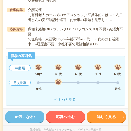
交通費規定内支給
介護関連
仕事内容
＼有料老人ホームでのケアスタッフ／▽具体的には…・入居
者さんの安否確認や巡回・お食事の準備や見守り・…
職種未経験OK / ブランクOK / パソコンスキル不要 / 英語力不
応募資格
要
＼無資格・未経験OK／※年齢不問※50代・60代の方も活躍
中！※履歴書不要・来社不要で電話相談もOK…
職場の雰囲気
年齢層
20代
30代
40代
50代
60代
男女比率
女性
男性
もっと見る
気になる!
応募へ進む
詳しく見る
派遣会社
株式会社スタッフサービス メディカル事業本部