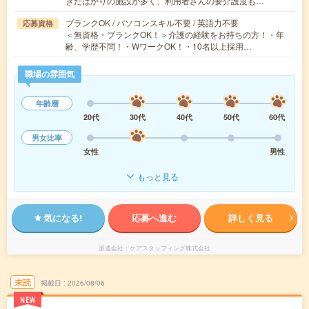
きたばかりの施設が多く、利用者さんの要介護度も…
ブランクOK / パソコンスキル不要 / 英語力不要
応募資格
＜無資格・ブランクOK！＞介護の経験をお持ちの方！・年
齢、学歴不問！・WワークOK！・10名以上採用…
職場の雰囲気
年齢層
20代
30代
40代
50代
60代
男女比率
女性
男性
もっと見る
気になる!
応募へ進む
詳しく見る
派遣会社
ケアスタッフィング株式会社
未読
掲載日
2026/08/06
NEW