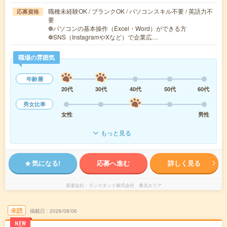
職種未経験OK / ブランクOK / パソコンスキル不要 / 英語力不
応募資格
要
❁パソコンの基本操作（Excel・Word）ができる方
❁SNS（InstagramやXなど）で企業広…
職場の雰囲気
年齢層
20代
30代
40代
50代
60代
男女比率
女性
男性
もっと見る
気になる!
応募へ進む
詳しく見る
派遣会社
ランスタッド株式会社 東北エリア
未読
掲載日
2026/08/06
NEW