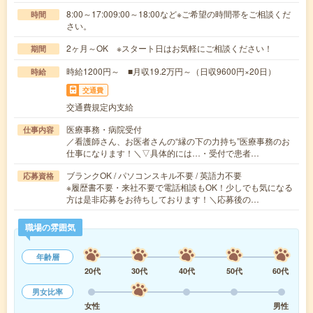
8:00～17:009:00～18:00など※ご希望の時間帯をご相談くだ
時間
さい。
2ヶ月～OK ※スタート日はお気軽にご相談ください！
期間
時給1200円～ ■月収19.2万円～（日収9600円×20日）
時給
交通費
交通費規定内支給
医療事務・病院受付
仕事内容
／看護師さん、お医者さんの“縁の下の力持ち”医療事務のお
仕事になります！＼▽具体的には…・受付で患者…
ブランクOK / パソコンスキル不要 / 英語力不要
応募資格
※履歴書不要・来社不要で電話相談もOK！少しでも気になる
方は是非応募をお待ちしております！＼応募後の…
職場の雰囲気
年齢層
20代
30代
40代
50代
60代
男女比率
女性
男性