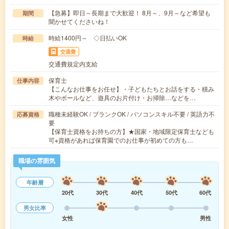
【急募】即日～長期まで大歓迎！ 8月～、9月～など希望も
期間
聞かせてくださいね！
時給1400円～ ◇日払いOK
時給
交通費
交通費規定内支給
保育士
仕事内容
【こんなお仕事をお任せ】・子どもたちとお話をする・積み
木やボールなど、遊具のお片付け・お掃除…などを…
職種未経験OK / ブランクOK / パソコンスキル不要 / 英語力不
応募資格
要
【保育士資格をお持ちの方】★国家・地域限定保育士なども
可※資格があれば保育園でのお仕事が初めての方も…
職場の雰囲気
年齢層
20代
30代
40代
50代
60代
男女比率
女性
男性