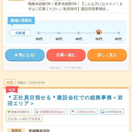
職種未経験OK！業界未経験OK！【こんな方におススメ！ま
ずはご応募ください／歓迎条件】建設現場事務経…
職場の雰囲気
年齢層
20代
30代
40代
50代
60代
気になる!
応募へ進む
詳しく見る
派遣会社
アデコ株式会社
未読
掲載日
2026/08/06
NEW
＊正社員目指せる＊建設会社での総務事務＜岩
沼エリア＞
職種未経験OK
交通費別途支給あり
土日祝日が休み
WEB登録OK
正社員への紹介予定派遣
宮城県岩沼市
勤務地