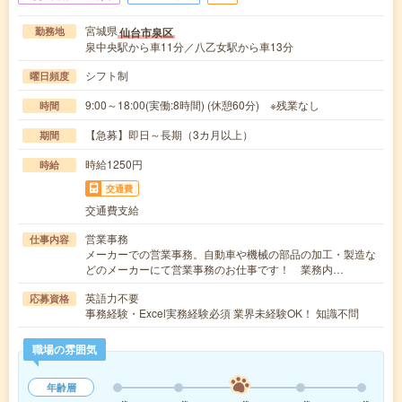
宮城県
仙台市泉区
勤務地
泉中央駅から車11分／八乙女駅から車13分
シフト制
曜日頻度
9:00～18:00(実働:8時間) (休憩60分) ※残業なし
時間
【急募】即日～長期（3カ月以上）
期間
時給1250円
時給
交通費
交通費支給
営業事務
仕事内容
メーカーでの営業事務。自動車や機械の部品の加工・製造な
どのメーカーにて営業事務のお仕事です！ 業務内…
英語力不要
応募資格
事務経験・Excel実務経験必須 業界未経験OK！ 知識不問
職場の雰囲気
年齢層