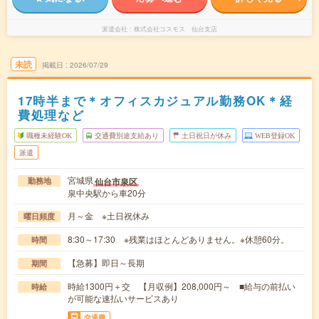
派遣会社
株式会社コスモス 仙台支店
未読
掲載日
2026/07/29
17時半まで＊オフィスカジュアル勤務OK＊経
費処理など
職種未経験OK
交通費別途支給あり
土日祝日が休み
WEB登録OK
派遣
宮城県
仙台市泉区
勤務地
泉中央駅から車20分
月～金 ※土日祝休み
曜日頻度
8:30～17:30 ※残業はほとんどありません。※休憩60分。
時間
【急募】即日～長期
期間
時給1300円＋交 【月収例】208,000円～ ■給与の前払い
時給
が可能な速払いサービスあり
交通費