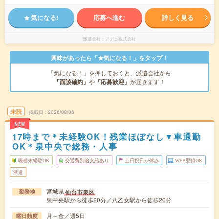
気になる!
応募へ進む
詳しく見る
派遣会社
アデコ株式会社
興味があったら「★気になる！」をタップ！
「気になる！」を押しておくと、派遣会社から
「面談確約」
や
「応募歓迎」
が届きます！
未読
掲載日
2026/08/06
NEW
17時まで＊未経験OK！残業ほぼなし▼車通勤
OK＊泉中央で総務・人事
職種未経験OK
交通費別途支給あり
土日祝日が休み
WEB登録OK
派遣
宮城県
仙台市泉区
勤務地
泉中央駅から徒歩20分／八乙女駅から徒歩20分
月～金／週5日
曜日頻度