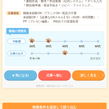
＊書類作成・整理＊申請業務（社内システム）＊データ入力
＊郵送物準備・発送手続き＊コピー・ファイリング…
職種未経験OK / ブランクOK / 英語力不要
応募資格
未経験OK！【必要なOAスキル】Ex（SUM・AVE関数）・
PP（プレゼン編集） #初めての派遣歓迎
職場の雰囲気
年齢層
20代
30代
40代
50代
60代
仕事の仕方
テキパキ
コツコツ
気になる!
応募へ進む
詳しく見る
派遣会社
株式会社スタッフサービス
検索条件を追加して絞り込む