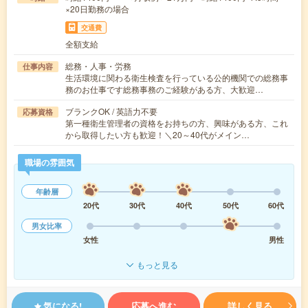
×20日勤務の場合
交通費
全額支給
総務・人事・労務
仕事内容
生活環境に関わる衛生検査を行っている公的機関での総務事
務のお仕事です総務事務のご経験がある方、大歓迎…
ブランクOK / 英語力不要
応募資格
第一種衛生管理者の資格をお持ちの方、興味がある方、これ
から取得したい方も歓迎！＼20～40代がメイン…
職場の雰囲気
年齢層
20代
30代
40代
50代
60代
男女比率
女性
男性
もっと見る
気になる!
応募へ進む
詳しく見る