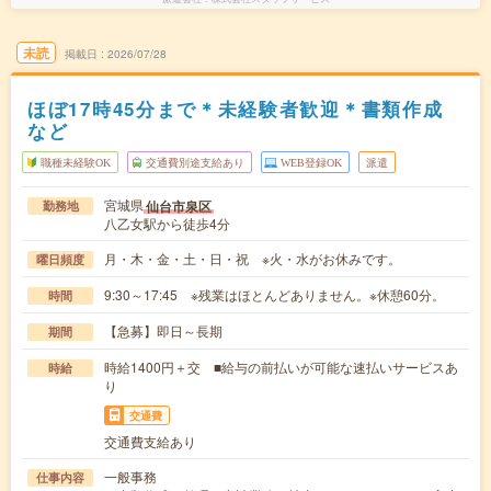
未読
掲載日
2026/07/28
ほぼ17時45分まで＊未経験者歓迎＊書類作成
など
職種未経験OK
交通費別途支給あり
WEB登録OK
派遣
宮城県
仙台市泉区
勤務地
八乙女駅から徒歩4分
月・木・金・土・日・祝 ※火・水がお休みです。
曜日頻度
9:30～17:45 ※残業はほとんどありません。※休憩60分。
時間
【急募】即日～長期
期間
時給1400円＋交 ■給与の前払いが可能な速払いサービスあ
時給
り
交通費
交通費支給あり
一般事務
仕事内容