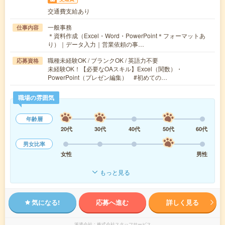
交通費支給あり
一般事務
仕事内容
＊資料作成（Excel・Word・PowerPoint＊フォーマットあ
り）｜データ入力｜営業依頼の事…
職種未経験OK / ブランクOK / 英語力不要
応募資格
未経験OK！【必要なOAスキル】Excel（関数）・
PowerPoint（プレゼン編集） #初めての…
職場の雰囲気
年齢層
20代
30代
40代
50代
60代
男女比率
女性
男性
もっと見る
気になる!
応募へ進む
詳しく見る
派遣会社
株式会社スタッフサービス