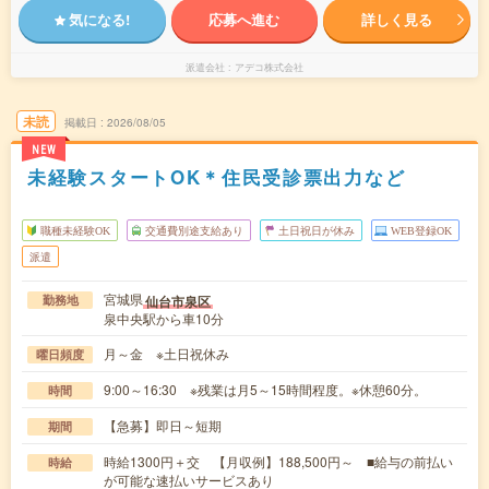
気になる!
応募へ進む
詳しく見る
派遣会社
アデコ株式会社
未読
掲載日
2026/08/05
NEW
未経験スタートOK＊住民受診票出力など
職種未経験OK
交通費別途支給あり
土日祝日が休み
WEB登録OK
派遣
宮城県
仙台市泉区
勤務地
泉中央駅から車10分
月～金 ※土日祝休み
曜日頻度
9:00～16:30 ※残業は月5～15時間程度。※休憩60分。
時間
【急募】即日～短期
期間
時給1300円＋交 【月収例】188,500円～ ■給与の前払い
時給
が可能な速払いサービスあり