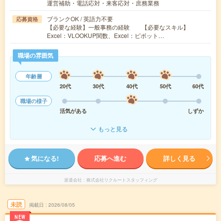
運営補助・電話応対・来客応対・庶務業務
ブランクOK / 英語力不要
応募資格
【必要な経験】一般事務の経験 【必要なスキル】
Excel：VLOOKUP関数、Excel：ピボット…
職場の雰囲気
年齢層
20代
30代
40代
50代
60代
職場の様子
活気がある
しずか
もっと見る
気になる!
応募へ進む
詳しく見る
派遣会社
株式会社リクルートスタッフィング
未読
掲載日
2026/08/05
NEW