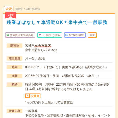
未読
掲載日
2026/08/06
NEW
残業ほぼなし▼車通勤OK＊泉中央で一般事務
交通費別途支給あり
土日祝日が休み
WEB登録OK
派遣
宮城県
仙台市泉区
勤務地
泉中央駅からバス15分
月～金／週5日
曜日頻度
09:00-17:30（休憩45分）実働7時間45分（残業少なめ！）
時間
2026年09月09日～長期 ※開始日相談OK ※9月～！
期間
時給1450円 月収例 22万円 時給1450円×実働7h45m×週5
時給
日×4週 ※月収例を保証するものではありません。
交通費
1ヶ月3万円を上限として実費支給
一般事務
仕事内容
事務のお仕事・請求書処理・慶弔関連対応・研修、イベント