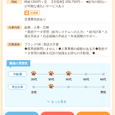
時給1300円＋交 【月収例】256,750円～ ■給与の前払い
時給
が可能な速払いサービスあり
交通費
交通費支給あり
総務・人事・労務
仕事内容
＊勤怠データ管理（給与システムへの入力）＊給与計算＊入
退社手続き＊社会保険の手続き＊年末調整のサポー…
ブランクOK / 英語力不要
応募資格
◆業界経験問いません！◆人事事務の経験がある方◆勤怠デ
ータ管理の経験＆仕訳の知識をお持ちの方歓迎。◆…
職場の雰囲気
年齢層
20代
30代
40代
50代
60代
男女比率
女性
男性
もっと見る