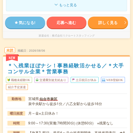
もっと見る
気になる!
応募へ進む
詳しく見る
派遣会社
株式会社リクルートスタッフィング
未読
掲載日
2026/08/06
NEW
＊＼残業ほぼナシ！事務経験活かせる／＊大手
コンサル企業＊営業事務
職種未経験OK
交通費別途支給あり
土日祝日が休み
WEB登録OK
紹介予定派遣
宮城県
仙台市泉区
勤務地
泉中央駅から徒歩1分／八乙女駅から徒歩16分
月～金※土日休み！
曜日頻度
9:00～17:30(実働:7時間30分) (休憩60分) ※残業なし
時間
【急募】即日～最長6ヶ月の派遣期間後、直接雇用予定 ★8
期間