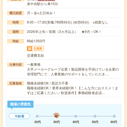
泉中央駅から車15分
月～金※土日休み！
曜日頻度
9:00～17:30(実働:7時間45分) (休憩45分) ※残業なし
時間
2026/9/上旬～長期（3カ月以上） ★9月～OK！
期間
時給1350円
時給
交通費
交通費支給
一般事務
仕事内容
大手メーカーグループ企業！製品開発を手掛けている企業の
管理部門にて、人事業務のサポートをしていただき…
職種未経験OK / 英語力不要
応募資格
職種未経験OK！業界未経験OK！【こんな方におススメ！ま
ずはご応募ください／歓迎条件】事務経験者必須…
職場の雰囲気
年齢層
20代
30代
40代
50代
60代