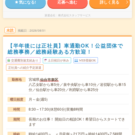
気になる!
応募へ進む
詳しく見る
派遣会社
株式会社スタッフサービス
未読
掲載日
2026/08/01
【半年後には正社員】車通勤OK！公益団体で
総務事務／総務経験ある方歓迎！
交通費別途支給あり
土日祝日が休み
WEB登録OK
正社員への紹介予定派遣
宮城県
仙台市泉区
勤務地
八乙女駅から車5分／泉中央駅から車10分／岩切駅から車15
分／仙台駅から車20分／利府駅から車25分
月～金(週5)
曜日頻度
8:30～17:30(休憩60分)実働8時間
時間
長期のお仕事！ 開始日の相談OK！希望日からスタートでき
期間
ます
時給1400円～ ＜月収例＞21万円＝時給1400円×7.5時間
時給