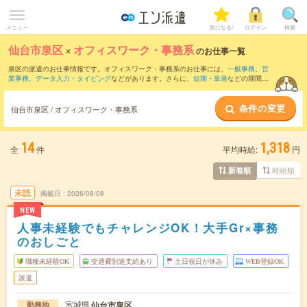
メニュー
気になる!
ログイン
検索
仙台市泉区
×
オフィスワーク・事務系
のお仕事一覧
泉区の派遣のお仕事情報です。オフィスワーク・事務系のお仕事には、
一般事務
、
営
業事務
、
データ入力・タイピング
などがあります。さらに、
短期
・
単発
などの期間
や、
職種未経験OK
などのこだわり条件で絞り込んでいただけます。
条件の変更
仙台市泉区 / オフィスワーク・事務系
14
1,318
全
件
平均時給:
円
時給順
新着順
未読
掲載日
2026/08/08
NEW
人事未経験でもチャレンジOK！大手Gr×事務
のおしごと
職種未経験OK
交通費別途支給あり
土日祝日が休み
WEB登録OK
派遣
宮城県
仙台市泉区
勤務地