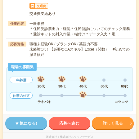
交通費
交通費支給あり
一般事務
仕事内容
＊住民受診票出力・確認＊住民健診についてのチェック業務
＊受診キットの封入作業・糊付け＊データ入力＊電…
職種未経験OK / ブランクOK / 英語力不要
応募資格
未経験OK！【必要なOAスキル】Excel（関数） #初めての
派遣歓迎
職場の雰囲気
年齢層
20代
30代
40代
50代
60代
仕事の仕方
テキパキ
コツコツ
気になる!
応募へ進む
詳しく見る
派遣会社
株式会社スタッフサービス