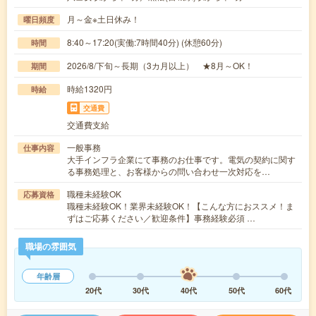
月～金※土日休み！
曜日頻度
8:40～17:20(実働:7時間40分) (休憩60分)
時間
2026/8/下旬～長期（3カ月以上） ★8月～OK！
期間
時給1320円
時給
交通費
交通費支給
一般事務
仕事内容
大手インフラ企業にて事務のお仕事です。電気の契約に関す
る事務処理と、お客様からの問い合わせ一次対応を…
職種未経験OK
応募資格
職種未経験OK！業界未経験OK！【こんな方におススメ！ま
ずはご応募ください／歓迎条件】事務経験必須 …
職場の雰囲気
年齢層
20代
30代
40代
50代
60代