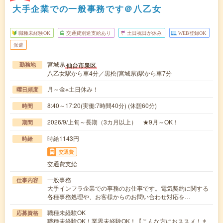
大手企業での一般事務です＠八乙女
職種未経験OK
交通費別途支給あり
土日祝日が休み
WEB登録OK
派遣
宮城県
仙台市泉区
勤務地
八乙女駅から車4分／黒松(宮城県)駅から車7分
月～金※土日休み！
曜日頻度
8:40～17:20(実働:7時間40分) (休憩60分)
時間
2026/9/上旬～長期（3カ月以上） ★9月～OK！
期間
時給1143円
時給
交通費
交通費支給
一般事務
仕事内容
大手インフラ企業での事務のお仕事です。電気契約に関する
各種事務処理や、お客様からのお問い合わせ対応を…
職種未経験OK
応募資格
職種未経験OK！業界未経験OK！【こんな方におススメ！ま