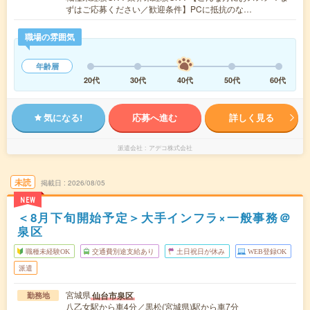
ずはご応募ください／歓迎条件】PCに抵抗のな…
職場の雰囲気
年齢層
20代
30代
40代
50代
60代
気になる!
応募へ進む
詳しく見る
派遣会社
アデコ株式会社
未読
掲載日
2026/08/05
NEW
＜8月下旬開始予定＞大手インフラ×一般事務＠
泉区
職種未経験OK
交通費別途支給あり
土日祝日が休み
WEB登録OK
派遣
宮城県
仙台市泉区
勤務地
八乙女駅から車4分／黒松(宮城県)駅から車7分