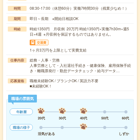
08:30-17:00（休憩60分）実働7時間30分（残業少なめ！）
時間
即日～長期 ※開始日相談OK
期間
時給1350円 月収例 20万円 時給1350円×実働7h30m×週5
時給
日×4週 ※月収例を保証するものではありません。
交通費
1ヶ月3万円を上限として実費支給
総務・人事・労務
仕事内容
人事労務として・入社退社手続き・健康保険、雇用保険手続
き・離職票発行・勤怠データチェック・給与データ…
職種未経験OK / ブランクOK / 英語力不要
応募資格
■未経験OK！
職場の雰囲気
年齢層
20代
30代
40代
50代
60代
職場の様子
活気がある
しずか