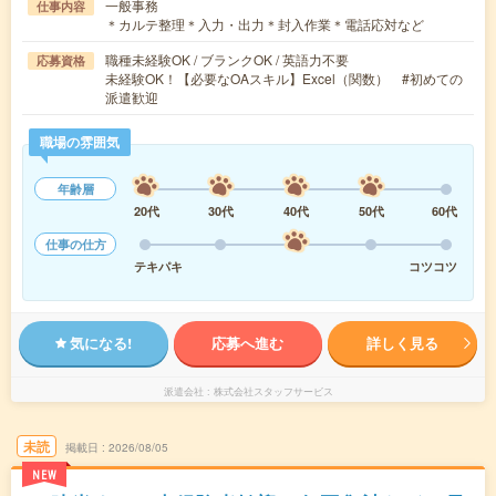
一般事務
仕事内容
＊カルテ整理＊入力・出力＊封入作業＊電話応対など
職種未経験OK / ブランクOK / 英語力不要
応募資格
未経験OK！【必要なOAスキル】Excel（関数） #初めての
派遣歓迎
職場の雰囲気
年齢層
20代
30代
40代
50代
60代
仕事の仕方
テキパキ
コツコツ
気になる!
応募へ進む
詳しく見る
派遣会社
株式会社スタッフサービス
未読
掲載日
2026/08/05
NEW