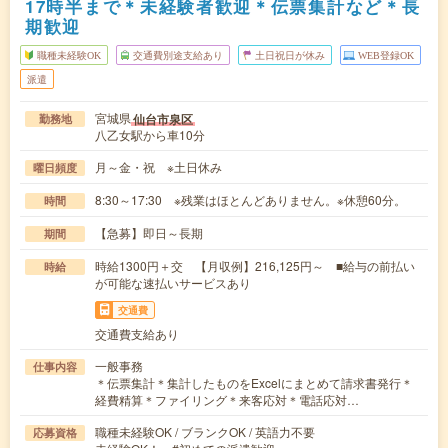
17時半まで＊未経験者歓迎＊伝票集計など＊長
期歓迎
職種未経験OK
交通費別途支給あり
土日祝日が休み
WEB登録OK
派遣
宮城県
仙台市泉区
勤務地
八乙女駅から車10分
月～金・祝 ※土日休み
曜日頻度
8:30～17:30 ※残業はほとんどありません。※休憩60分。
時間
【急募】即日～長期
期間
時給1300円＋交 【月収例】216,125円～ ■給与の前払い
時給
が可能な速払いサービスあり
交通費
交通費支給あり
一般事務
仕事内容
＊伝票集計＊集計したものをExcelにまとめて請求書発行＊
経費精算＊ファイリング＊来客応対＊電話応対…
職種未経験OK / ブランクOK / 英語力不要
応募資格