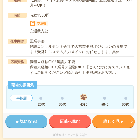
月～OK！
時給1350円
時給
交通費
交通費支給
営業事務
仕事内容
建設コンサルタント会社での営業事務ポジションの募集で
す！受発注システム入力メインにお任せします。具体…
職種未経験OK / 英語力不要
応募資格
職種未経験OK！業界未経験OK！【こんな方におススメ！ま
ずはご応募ください／歓迎条件】事務経験ある方…
職場の雰囲気
年齢層
20代
30代
40代
50代
60代
気になる!
応募へ進む
詳しく見る
派遣会社
アデコ株式会社