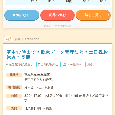
20代
30代
40代
50代
60代
気になる!
応募へ進む
詳しく見る
派遣会社
アデコ株式会社
未読
掲載日
2026/08/03
基本17時まで＊勤怠データ管理など＊土日祝お
休み＊長期
交通費別途支給あり
土日祝日が休み
WEB登録OK
派遣
宮城県
仙台市泉区
勤務地
泉中央駅から徒歩9分
月～金 ※土日祝休み
曜日頻度
8:00～17:00 ※休憩は60分。9時～16時の勤務も相談可能で
時間
す。
【急募】即日～長期
期間