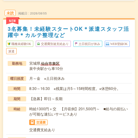
未読
掲載日
2026/08/05
NEW
3名募集！未経験スタートOK＊派遣スタッフ活
躍中＊カルテ整理など
職種未経験OK
交通費別途支給あり
土日祝日が休み
WEB登録OK
派遣
宮城県
仙台市泉区
勤務地
泉中央駅から車10分
月～金 ※土日祝休み
曜日頻度
8:30～16:30 ※残業は月5～15時間程度。※休憩60分。
時間
【急募】即日～長期
期間
時給1300円＋交 【月収例】201,500円～ ■給与の前払い
時給
が可能な速払いサービスあり
交通費
交通費支給あり