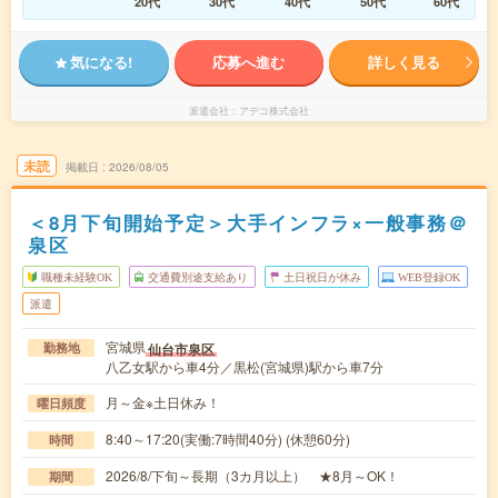
20代
30代
40代
50代
60代
気になる!
応募へ進む
詳しく見る
派遣会社
アデコ株式会社
未読
掲載日
2026/08/05
＜8月下旬開始予定＞大手インフラ×一般事務＠
泉区
職種未経験OK
交通費別途支給あり
土日祝日が休み
WEB登録OK
派遣
宮城県
仙台市泉区
勤務地
八乙女駅から車4分／黒松(宮城県)駅から車7分
月～金※土日休み！
曜日頻度
8:40～17:20(実働:7時間40分) (休憩60分)
時間
2026/8/下旬～長期（3カ月以上） ★8月～OK！
期間