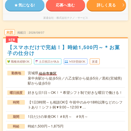
気になる!
応募へ進む
詳しく見る
派遣会社
株式会社テクノ・サービス
未読
掲載日
2026/08/07
NEW
【スマホだけで完結！】時給1,500円～＊お菓
子の仕分け
職種未経験OK
土日祝日が休み
WEB登録OK
派遣
宮城県
仙台市泉区
勤務地
泉中央駅から徒歩5分／八乙女駅から徒歩5分／黒松(宮城県)
駅から徒歩5分
好きな日1日～OK！＊希望シフト制で好きな曜日で働ける！
曜日頻度
【1日3時間～も相談OK!】午前中のみや18時以降などのシフ
時間
トあり！シフト例▼9:00～12:00▼…
1日だけの単発OK！＃8月～ ＃9月～
期間
時給1,500円～1,875円
時給