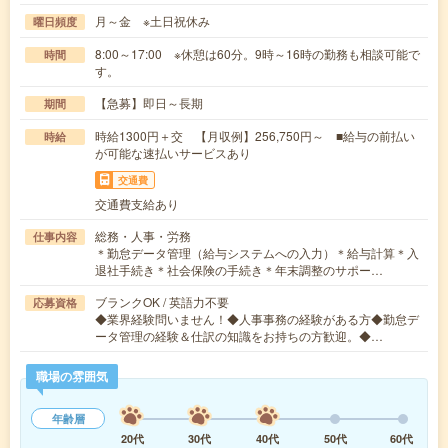
月～金 ※土日祝休み
曜日頻度
8:00～17:00 ※休憩は60分。9時～16時の勤務も相談可能で
時間
す。
【急募】即日～長期
期間
時給1300円＋交 【月収例】256,750円～ ■給与の前払い
時給
が可能な速払いサービスあり
交通費
交通費支給あり
総務・人事・労務
仕事内容
＊勤怠データ管理（給与システムへの入力）＊給与計算＊入
退社手続き＊社会保険の手続き＊年末調整のサポー…
ブランクOK / 英語力不要
応募資格
◆業界経験問いません！◆人事事務の経験がある方◆勤怠デ
ータ管理の経験＆仕訳の知識をお持ちの方歓迎。◆…
職場の雰囲気
年齢層
20代
30代
40代
50代
60代