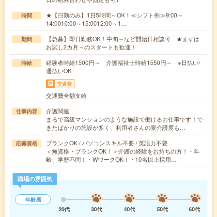
★【日勤のみ】1日5時間～OK！≪シフト例≫9:00～
時間
14:0010:00～15:0012:00～1…
【急募】即日勤務OK！中旬～など開始日相談可 ★まずは
期間
お試し2カ月～のスタートも歓迎！
経験者時給1500円～ 介護福祉士時給1550円～ ※日払い/
時給
週払いOK
交通費
交通費全額支給
介護関連
仕事内容
まるで高級マンションのような施設で働けるお仕事です！で
きたばかりの施設が多く、利用者さんの要介護度も…
ブランクOK / パソコンスキル不要 / 英語力不要
応募資格
＜無資格・ブランクOK！＞介護の経験をお持ちの方！・年
齢、学歴不問！・WワークOK！・10名以上採用…
職場の雰囲気
年齢層
20代
30代
40代
50代
60代