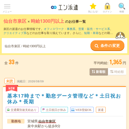
メニュー
気になる!
ログイン
検索
仙台市泉区
×
時給1300円以上
のお仕事一覧
泉区の派遣のお仕事情報です。
オフィスワーク・事務系
、
営業・販売・サービス系
、
クリエイティブ系
などのお仕事を取り揃えています。さらに、
短期
・
単発
などの期間
や、
職種未経験OK
などのこだわり条件で絞り込んでいただけます。
条件の変更
仙台市泉区 / 時給1300円以上
33
1,365
全
件
平均時給:
円
時給順
新着順
未読
掲載日
2026/08/09
NEW
基本17時まで＊勤怠データ管理など＊土日祝お
休み＊長期
交通費別途支給あり
土日祝日が休み
WEB登録OK
派遣
宮城県
仙台市泉区
勤務地
泉中央駅から徒歩9分