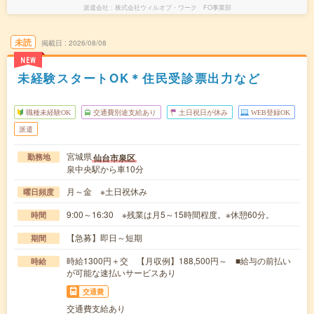
派遣会社
株式会社ウィルオブ・ワーク FO事業部
未読
掲載日
2026/08/08
NEW
未経験スタートOK＊住民受診票出力など
職種未経験OK
交通費別途支給あり
土日祝日が休み
WEB登録OK
派遣
宮城県
仙台市泉区
勤務地
泉中央駅から車10分
月～金 ※土日祝休み
曜日頻度
9:00～16:30 ※残業は月5～15時間程度。※休憩60分。
時間
【急募】即日～短期
期間
時給1300円＋交 【月収例】188,500円～ ■給与の前払い
時給
が可能な速払いサービスあり
交通費
交通費支給あり