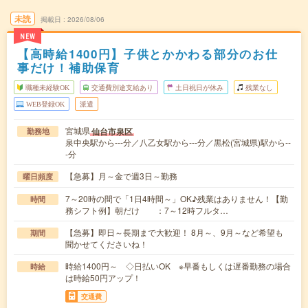
未読
掲載日
2026/08/06
NEW
【高時給1400円】子供とかかわる部分のお仕
事だけ！補助保育
職種未経験OK
交通費別途支給あり
土日祝日が休み
残業なし
WEB登録OK
派遣
宮城県
仙台市泉区
勤務地
泉中央駅から---分／八乙女駅から---分／黒松(宮城県)駅から--
-分
【急募】月～金で週3日～勤務
曜日頻度
7～20時の間で「1日4時間～」OK♪残業はありません！【勤
時間
務シフト例】朝だけ ：7～12時フルタ…
【急募】即日～長期まで大歓迎！ 8月～、9月～など希望も
期間
聞かせてくださいね！
時給1400円～ ◇日払いOK ※早番もしくは遅番勤務の場合
時給
は時給50円アップ！
交通費