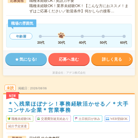
職種未経験OK / 英語力不要
応募資格
職種未経験OK！業界未経験OK！【こんな方におススメ！ま
ずはご応募ください／歓迎条件】何かしらの接客…
職場の雰囲気
年齢層
20代
30代
40代
50代
60代
気になる!
応募へ進む
詳しく見る
派遣会社
アデコ株式会社
未読
掲載日
2026/08/06
NEW
＊＼残業ほぼナシ！事務経験活かせる／＊大手
コンサル企業＊営業事務
職種未経験OK
交通費別途支給あり
土日祝日が休み
WEB登録OK
紹介予定派遣
宮城県