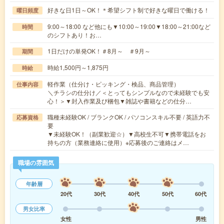
好きな日1日～OK！＊希望シフト制で好きな曜日で働ける！
曜日頻度
9:00～18:00 など他にも▼10:00～19:00▼18:00～21:00など
時間
のシフトあり！お…
1日だけの単発OK！＃8月～ ＃9月～
期間
時給1,500円～1,875円
時給
軽作業（仕分け・ピッキング・検品、商品管理）
仕事内容
＼チラシの仕分け／＜とってもシンプルなので未経験でも安
心！＞▼封入作業及び梱包▼雑誌や書籍などの仕分…
職種未経験OK / ブランクOK / パソコンスキル不要 / 英語力不
応募資格
要
▼未経験OK！（副業歓迎☆）▼高校生不可▼携帯電話をお
持ちの方（業務連絡に使用）※応募後のご連絡はメ…
職場の雰囲気
年齢層
20代
30代
40代
50代
60代
男女比率
女性
男性