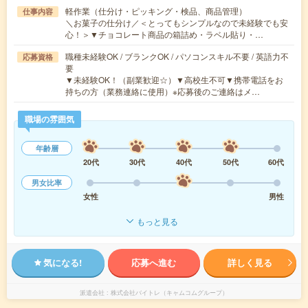
軽作業（仕分け・ピッキング・検品、商品管理）
仕事内容
＼お菓子の仕分け／＜とってもシンプルなので未経験でも安
心！＞▼チョコレート商品の箱詰め・ラベル貼り・…
職種未経験OK / ブランクOK / パソコンスキル不要 / 英語力不
応募資格
要
▼未経験OK！（副業歓迎☆）▼高校生不可▼携帯電話をお
持ちの方（業務連絡に使用）※応募後のご連絡はメ…
職場の雰囲気
年齢層
20代
30代
40代
50代
60代
男女比率
女性
男性
もっと見る
気になる!
応募へ進む
詳しく見る
派遣会社
株式会社バイトレ（キャムコムグループ）