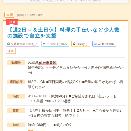
派遣会社
株式会社ウィルオブ・ワーク キッズケア事業部
未読
掲載日
2026/08/06
NEW
【週2日～＆土日休】料理の手伝いなど少人数
の施設で自立を支援
交通費別途支給あり
土日祝日が休み
残業なし
WEB登録OK
派遣
宮城県
仙台市泉区
勤務地
泉中央駅から---分／八乙女駅から---分／黒松(宮城県)駅から--
-分
週2日～OK ■曜日固定の相談OK！ ■希望の曜日があればご相
曜日頻度
談ください！
9:00～18:00（休憩60分）■ご希望があれば下記シフトも
時間
OK！早番 7:00～16:00遅番 …
【現在も積極採用中！急募！】2カ月～ ■ご応募から最短2
期間
～3日後の就業も相談可能です！
時給1360円～ ■週払いOK
時給