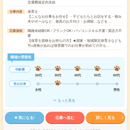
交通費規定内支給
保育士
仕事内容
【こんなお仕事をお任せ】・子どもたちとお話をする・積み
木やボールなど、遊具のお片付け・お掃除…などを…
職種未経験OK / ブランクOK / パソコンスキル不要 / 英語力不
応募資格
要
【保育士資格をお持ちの方】★国家・地域限定保育士なども
可※資格があれば保育園でのお仕事が初めての方も…
職場の雰囲気
年齢層
20代
30代
40代
50代
60代
男女比率
女性
男性
もっと見る
気になる!
応募へ進む
詳しく見る