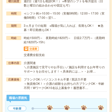
週2日（週1日も相談OK！） ※希望のシフトを毎月提出（日
曜日頻度
数と曜日の組み合わせや固定も可）
≪シフト例≫10:00～15:00（実働5時間）12:00～17:00（実
時間
働5時間）17:00～翌1…
3ヵ月までの短期 ※職場が気に入れば、長期もOK！ ★急
期間
募！即日勤務もOK！
時給1500円～ 夜勤時給1820円～ 日収2.7万円～（夜勤時
時給
給1820円×15h）
交通費
交通費全額支給
介護関連
仕事内容
＼介護施設で見守りやお手伝い／施設を利用するお年寄りの
サポートをお任せします！＜具体的には…＞・お掃…
ブランクOK / パソコンスキル不要 / 英語力不要
応募資格
＜無資格OK！＞介護の経験をお持ちの方ブランクOK・年齢
不問！WワークOK10名以上募集中！履歴書不…
職場の雰囲気
年齢層