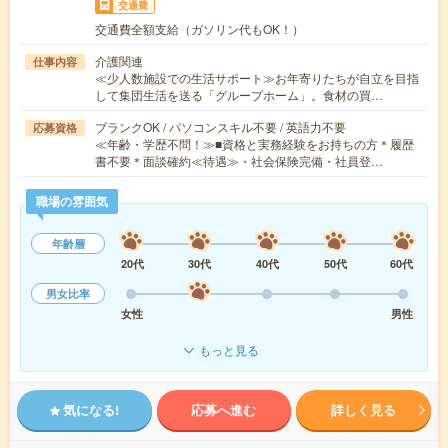
交通費
交通費全額支給（ガソリン代もOK！）
介護関連
仕事内容
≪少人数施設での生活サポート≫お年寄りたちが自立を目指
して集団生活を送る「グループホーム」。食材の買…
ブランクOK / パソコンスキル不要 / 英語力不要
応募資格
≪年齢・学歴不問！≫■資格と実務経験をお持ちの方＊履歴
書不要＊面談確約≪待遇≫・社会保険完備・社員登…
職場の雰囲気
年齢層
20代
30代
40代
50代
60代
男女比率
女性
男性
もっと見る
気になる!
応募へ進む
詳しく見る