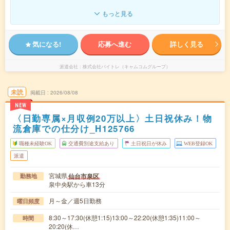
もっと見る
気になる!
応募へ進む
詳しく見る
派遣会社
株式会社バイトレ（キャムコムグループ）
未読
掲載日
2026/08/08
NEW
〈日勤専属×月収例20万以上〉土日祝休み！物
流倉庫での仕分け_H125766
職種未経験OK
交通費別途支給あり
土日祝日が休み
WEB登録OK
派遣
宮城県
仙台市泉区
勤務地
泉中央駅から車13分
月～金／週5日勤務
曜日頻度
8:30～17:30(休憩1:15)13:00～22:20(休憩1:35)11:00～
時間
20:20(休…