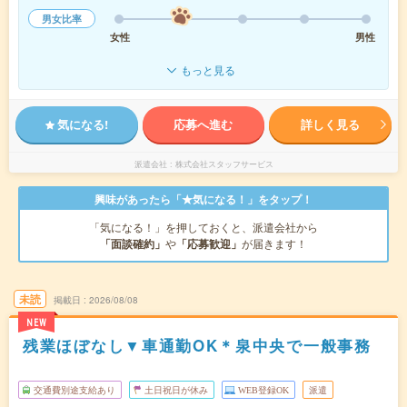
男女比率
女性
男性
もっと見る
気になる!
応募へ進む
詳しく見る
派遣会社
株式会社スタッフサービス
興味があったら「★気になる！」をタップ！
「気になる！」を押しておくと、派遣会社から
「面談確約」
や
「応募歓迎」
が届きます！
未読
掲載日
2026/08/08
NEW
残業ほぼなし▼車通勤OK＊泉中央で一般事務
交通費別途支給あり
土日祝日が休み
WEB登録OK
派遣