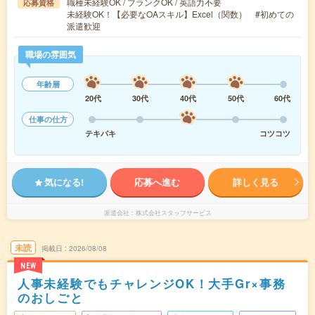
職種未経験OK / ブランクOK / 英語力不要
応募資格
未経験OK！【必要なOAスキル】Excel（関数） #初めての
派遣歓迎
職場の雰囲気
年齢層
20代
30代
40代
50代
60代
仕事の仕方
テキパキ
コツコツ
気になる!
応募へ進む
詳しく見る
派遣会社
株式会社スタッフサービス
未読
掲載日
2026/08/08
NEW
人事未経験でもチャレンジOK！大手Gr×事務
のおしごと