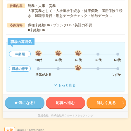
総務・人事・労務
仕事内容
人事労務として・入社退社手続き・健康保険、雇用保険手続
き・離職票発行・勤怠データチェック・給与データ…
職種未経験OK / ブランクOK / 英語力不要
応募資格
■未経験OK！
職場の雰囲気
年齢層
20代
30代
40代
50代
60代
職場の様子
活気がある
しずか
もっと見る
気になる!
応募へ進む
詳しく見る
派遣会社
株式会社リクルートスタッフィング
未読
掲載日
2026/08/06