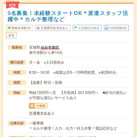
NEW
3名募集！未経験スタートOK＊派遣スタッフ活
躍中＊カルテ整理など
職種未経験OK
交通費別途支給あり
土日祝日が休み
WEB登録OK
派遣
宮城県
仙台市泉区
勤務地
泉中央駅から車10分
月～金 ※土日祝休み
曜日頻度
8:30～16:30 ※残業は月5～15時間程度。※休憩60分。
時間
【急募】即日～長期
期間
時給1300円＋交 【月収例】201,500円～ ■給与の前払い
時給
が可能な速払いサービスあり
交通費
交通費支給あり
一般事務
仕事内容
＊カルテ整理＊入力・出力＊封入作業＊電話応対など