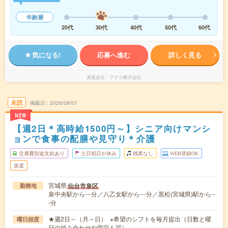
年齢層
20代
30代
40代
50代
60代
気になる!
応募へ進む
詳しく見る
派遣会社
アデコ株式会社
未読
掲載日
2026/08/07
NEW
【週2日＊高時給1500円～】シニア向けマンシ
ョンで食事の配膳や見守り＊介護
交通費別途支給あり
土日祝日が休み
残業なし
WEB登録OK
派遣
宮城県
仙台市泉区
勤務地
泉中央駅から---分／八乙女駅から---分／黒松(宮城県)駅から--
-分
★週2日～（月～日） ※希望のシフトを毎月提出（日数と曜
曜日頻度
日の組み合わせや固定も可）