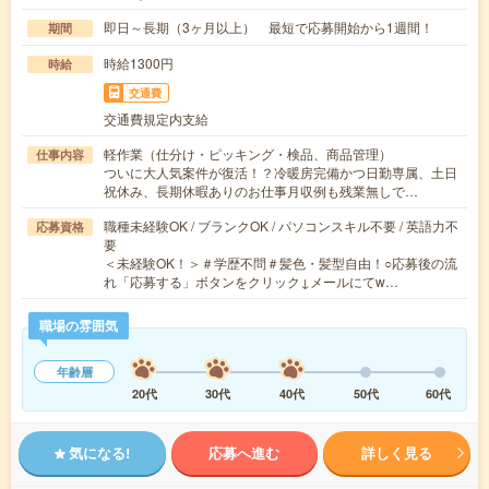
即日～長期（3ヶ月以上） 最短で応募開始から1週間！
期間
時給1300円
時給
交通費
交通費規定内支給
軽作業（仕分け・ピッキング・検品、商品管理）
仕事内容
ついに大人気案件が復活！？冷暖房完備かつ日勤専属、土日
祝休み、長期休暇ありのお仕事月収例も残業無しで…
職種未経験OK / ブランクOK / パソコンスキル不要 / 英語力不
応募資格
要
＜未経験OK！＞＃学歴不問＃髪色・髪型自由！○応募後の流
れ「応募する」ボタンをクリック↓メールにてw…
職場の雰囲気
年齢層
20代
30代
40代
50代
60代
気になる!
応募へ進む
詳しく見る