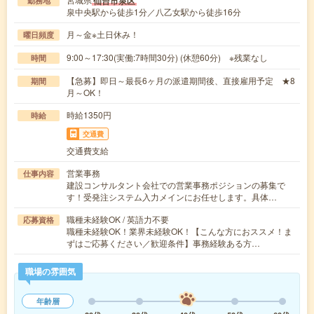
仙台市泉区
勤務地
泉中央駅から徒歩1分／八乙女駅から徒歩16分
月～金※土日休み！
曜日頻度
9:00～17:30(実働:7時間30分) (休憩60分) ※残業なし
時間
【急募】即日～最長6ヶ月の派遣期間後、直接雇用予定 ★8
期間
月～OK！
時給1350円
時給
交通費
交通費支給
営業事務
仕事内容
建設コンサルタント会社での営業事務ポジションの募集で
す！受発注システム入力メインにお任せします。具体…
職種未経験OK / 英語力不要
応募資格
職種未経験OK！業界未経験OK！【こんな方におススメ！ま
ずはご応募ください／歓迎条件】事務経験ある方…
職場の雰囲気
年齢層