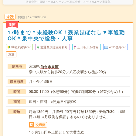
派遣会社
日研トータルソーシング株式会社 メディカルケア事業部
未読
掲載日
2026/08/06
NEW
17時まで＊未経験OK！残業ほぼなし▼車通勤
OK＊泉中央で総務・人事
職種未経験OK
交通費別途支給あり
土日祝日が休み
WEB登録OK
派遣
宮城県
仙台市泉区
勤務地
泉中央駅から徒歩20分／八乙女駅から徒歩20分
月～金／週5日
曜日頻度
08:30-17:00（休憩60分）実働7時間30分（残業少なめ！）
時間
即日～長期 ※開始日相談OK
期間
時給1350円 月収例 20万円 時給1350円×実働7h30m×週5
時給
日×4週 ※月収例を保証するものではありません。
交通費
1ヶ月3万円を上限として実費支給