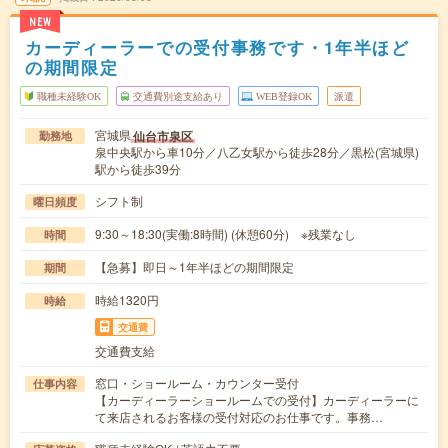
NEW
カーディーラーでの受付事務です・1年半ほど
の期間限定
職種未経験OK
交通費別途支給あり
WEB登録OK
派遣
宮城県
仙台市泉区
勤務地
泉中央駅から車10分／八乙女駅から徒歩28分／黒松(宮城県)
駅から徒歩39分
シフト制
曜日頻度
9:30～18:30(実働:8時間) (休憩60分) ※残業なし
時間
【急募】即日～1年半ほどの期間限定
期間
時給1320円
時給
交通費
交通費支給
窓口・ショールーム・カウンター受付
仕事内容
【カーディーラーショールームでの受付】カーディーラーに
て来店されるお客様の受付対応のお仕事です。事務…