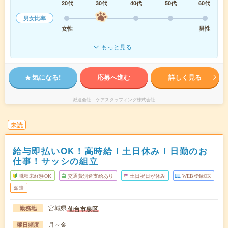
20代
30代
40代
50代
60代
男女比率
女性
男性
もっと見る
気になる!
応募へ進む
詳しく見る
派遣会社
ケアスタッフィング株式会社
未読
給与即払いOK！高時給！土日休み！日勤のお
仕事！サッシの組立
職種未経験OK
交通費別途支給あり
土日祝日が休み
WEB登録OK
派遣
宮城県
仙台市泉区
勤務地
月～金
曜日頻度