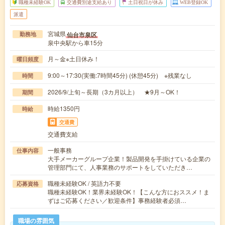
職種未経験OK
交通費別途支給あり
土日祝日が休み
WEB登録OK
派遣
宮城県
仙台市泉区
勤務地
泉中央駅から車15分
月～金※土日休み！
曜日頻度
9:00～17:30(実働:7時間45分) (休憩45分) ※残業なし
時間
2026/9/上旬～長期（3カ月以上） ★9月～OK！
期間
時給1350円
時給
交通費
交通費支給
一般事務
仕事内容
大手メーカーグループ企業！製品開発を手掛けている企業の
管理部門にて、人事業務のサポートをしていただき…
職種未経験OK / 英語力不要
応募資格
職種未経験OK！業界未経験OK！【こんな方におススメ！ま
ずはご応募ください／歓迎条件】事務経験者必須…
職場の雰囲気