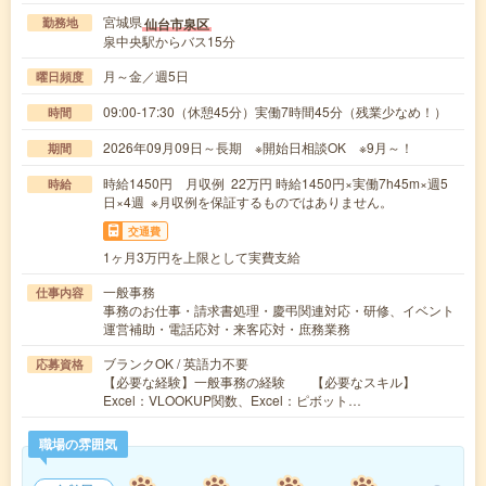
宮城県
仙台市泉区
勤務地
泉中央駅からバス15分
月～金／週5日
曜日頻度
09:00-17:30（休憩45分）実働7時間45分（残業少なめ！）
時間
2026年09月09日～長期 ※開始日相談OK ※9月～！
期間
時給1450円 月収例 22万円 時給1450円×実働7h45m×週5
時給
日×4週 ※月収例を保証するものではありません。
交通費
1ヶ月3万円を上限として実費支給
一般事務
仕事内容
事務のお仕事・請求書処理・慶弔関連対応・研修、イベント
運営補助・電話応対・来客応対・庶務業務
ブランクOK / 英語力不要
応募資格
【必要な経験】一般事務の経験 【必要なスキル】
Excel：VLOOKUP関数、Excel：ピボット…
職場の雰囲気