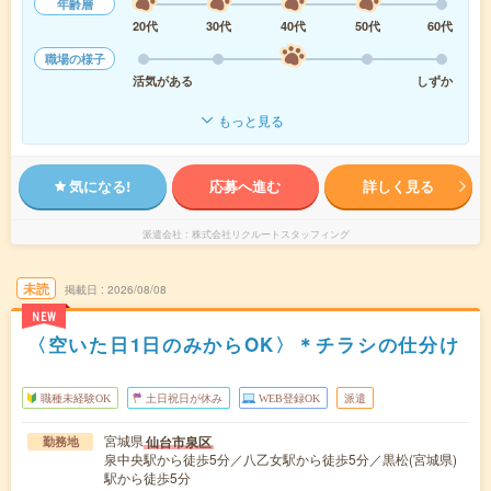
年齢層
20代
30代
40代
50代
60代
職場の様子
活気がある
しずか
もっと見る
気になる!
応募へ進む
詳しく見る
派遣会社
株式会社リクルートスタッフィング
未読
掲載日
2026/08/08
NEW
〈空いた日1日のみからOK〉＊チラシの仕分け
職種未経験OK
土日祝日が休み
WEB登録OK
派遣
宮城県
仙台市泉区
勤務地
泉中央駅から徒歩5分／八乙女駅から徒歩5分／黒松(宮城県)
駅から徒歩5分