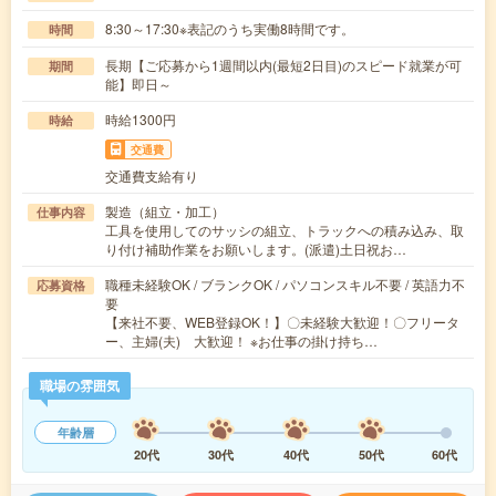
8:30～17:30※表記のうち実働8時間です。
時間
長期【ご応募から1週間以内(最短2日目)のスピード就業が可
期間
能】即日～
時給1300円
時給
交通費
交通費支給有り
製造（組立・加工）
仕事内容
工具を使用してのサッシの組立、トラックへの積み込み、取
り付け補助作業をお願いします。(派遣)土日祝お…
職種未経験OK / ブランクOK / パソコンスキル不要 / 英語力不
応募資格
要
【来社不要、WEB登録OK！】〇未経験大歓迎！〇フリータ
ー、主婦(夫) 大歓迎！ ※お仕事の掛け持ち…
職場の雰囲気
年齢層
20代
30代
40代
50代
60代