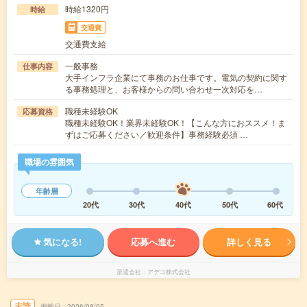
時給1320円
時給
交通費
交通費支給
一般事務
仕事内容
大手インフラ企業にて事務のお仕事です。電気の契約に関す
る事務処理と、お客様からの問い合わせ一次対応を…
職種未経験OK
応募資格
職種未経験OK！業界未経験OK！【こんな方におススメ！ま
ずはご応募ください／歓迎条件】事務経験必須 …
職場の雰囲気
年齢層
20代
30代
40代
50代
60代
気になる!
応募へ進む
詳しく見る
派遣会社
アデコ株式会社
未読
掲載日
2026/08/05