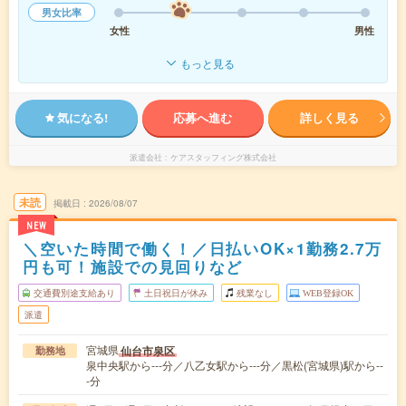
男女比率
女性
男性
もっと見る
気になる!
応募へ進む
詳しく見る
派遣会社
ケアスタッフィング株式会社
未読
掲載日
2026/08/07
NEW
＼空いた時間で働く！／日払いOK×1勤務2.7万
円も可！施設での見回りなど
交通費別途支給あり
土日祝日が休み
残業なし
WEB登録OK
派遣
宮城県
仙台市泉区
勤務地
泉中央駅から---分／八乙女駅から---分／黒松(宮城県)駅から--
-分