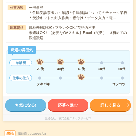
一般事務
仕事内容
＊住民受診票出力・確認＊住民健診についてのチェック業務
＊受診キットの封入作業・糊付け＊データ入力＊電…
職種未経験OK / ブランクOK / 英語力不要
応募資格
未経験OK！【必要なOAスキル】Excel（関数） #初めての
派遣歓迎
職場の雰囲気
年齢層
20代
30代
40代
50代
60代
仕事の仕方
テキパキ
コツコツ
気になる!
応募へ進む
詳しく見る
派遣会社
株式会社スタッフサービス
未読
掲載日
2026/08/08