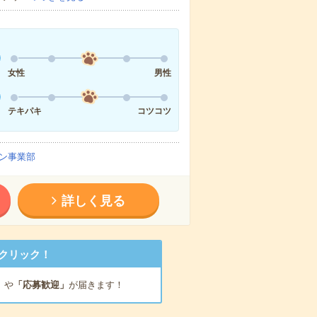
女性
男性
テキパキ
コツコツ
ン事業部
詳しく見る
クリック！
」
や
「応募歓迎」
が届きます！