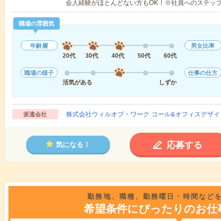
会人経験がほとんどない方もOK！※社員へのステッ
職場の雰囲気
年齢層
男女比率
20代
30代
40代
50代
60代
職場の様子
仕事の仕方
活気がある
しずか
株式会社ウィルオブ・ワーク コール&オフィスデザイ
派遣会社
応募する
気になる！
勤務地、職種、勤務曜日・時間など
希望条件にぴったりのお仕