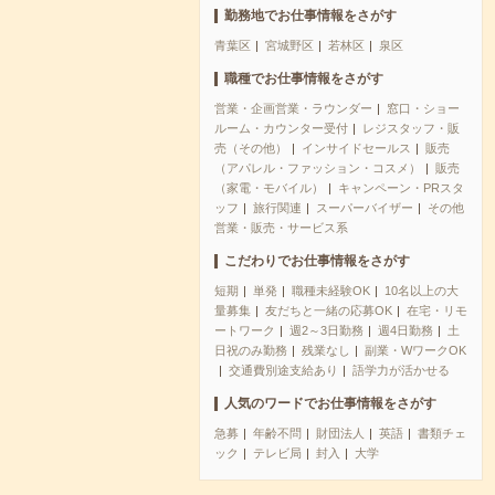
勤務地でお仕事情報をさがす
青葉区
宮城野区
若林区
泉区
職種でお仕事情報をさがす
営業・企画営業・ラウンダー
窓口・ショー
ルーム・カウンター受付
レジスタッフ・販
売（その他）
インサイドセールス
販売
（アパレル・ファッション・コスメ）
販売
（家電・モバイル）
キャンペーン・PRスタ
ッフ
旅行関連
スーパーバイザー
その他
営業・販売・サービス系
こだわりでお仕事情報をさがす
短期
単発
職種未経験OK
10名以上の大
量募集
友だちと一緒の応募OK
在宅・リモ
ートワーク
週2～3日勤務
週4日勤務
土
日祝のみ勤務
残業なし
副業・WワークOK
交通費別途支給あり
語学力が活かせる
人気のワードでお仕事情報をさがす
急募
年齢不問
財団法人
英語
書類チェ
ック
テレビ局
封入
大学