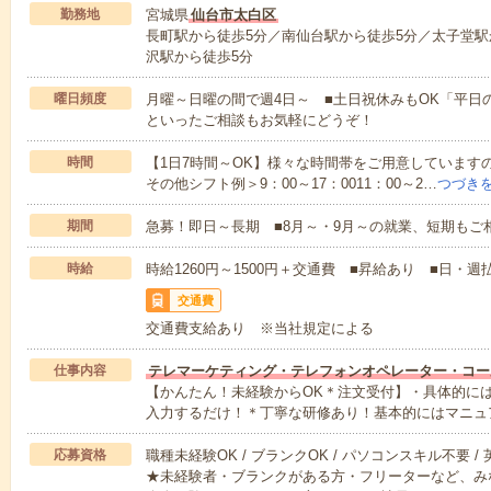
勤務地
宮城県
仙台市太白区
長町駅から徒歩5分／南仙台駅から徒歩5分／太子堂駅
沢駅から徒歩5分
曜日頻度
月曜～日曜の間で週4日～ ■土日祝休みもOK「平日
といったご相談もお気軽にどうぞ！
時間
【1日7時間～OK】様々な時間帯をご用意しています
その他シフト例＞9：00～17：0011：00～2…
つづき
期間
急募！即日～長期 ■8月～・9月～の就業、短期もご
時給
時給1260円～1500円＋交通費 ■昇給あり ■日・週
交通費
交通費支給あり ※当社規定による
仕事内容
テレマーケティング・テレフォンオペレーター・コー
【かんたん！未経験からOK＊注文受付】・具体的に
入力するだけ！＊丁寧な研修あり！基本的にはマニュ
応募資格
職種未経験OK / ブランクOK / パソコンスキル不要 /
★未経験者・ブランクがある方・フリーターなど、み