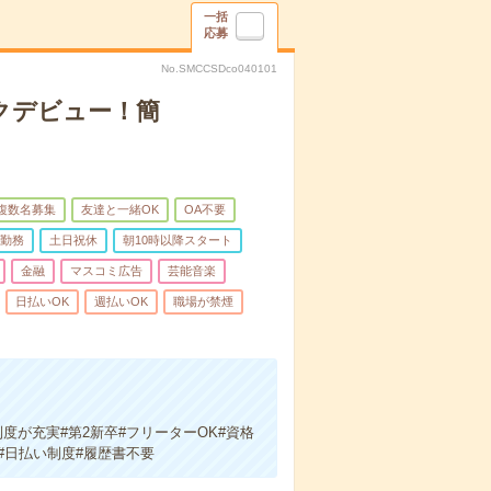
一括
応募
No.SMCCSDco040101
クデビュー！簡
複数名募集
友達と一緒OK
OA不要
日勤務
土日祝休
朝10時以降スタート
金融
マスコミ広告
芸能音楽
日払いOK
週払いOK
職場が禁煙
度が充実#第2新卒#フリーターOK#資格
#日払い制度#履歴書不要