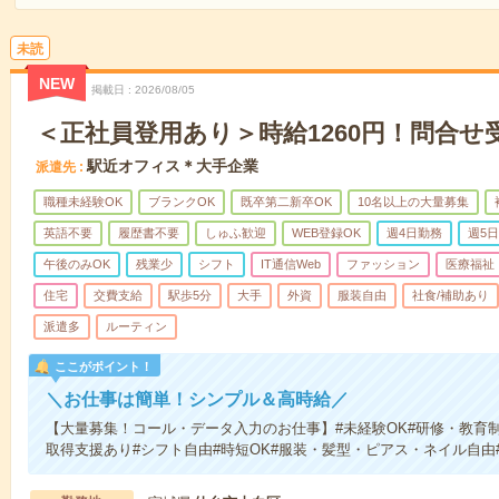
未読
NEW
掲載日
2026/08/05
＜正社員登用あり＞時給1260円！問合せ
駅近オフィス＊大手企業
派遣先
職種未経験OK
ブランクOK
既卒第二新卒OK
10名以上の大量募集
英語不要
履歴書不要
しゅふ歓迎
WEB登録OK
週4日勤務
週5
午後のみOK
残業少
シフト
IT通信Web
ファッション
医療福祉
住宅
交費支給
駅歩5分
大手
外資
服装自由
社食/補助あり
派遣多
ルーティン
ここがポイント！
＼お仕事は簡単！シンプル＆高時給／
【大量募集！コール・データ入力のお仕事】#未経験OK#研修・教育制
取得支援あり#シフト自由#時短OK#服装・髪型・ピアス・ネイル自由