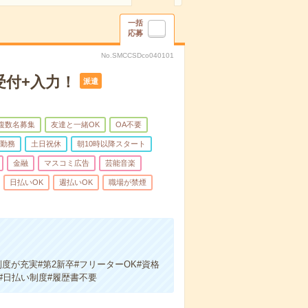
一括
応募
No.SMCCSDco040101
受付+入力！
派遣
複数名募集
友達と一緒OK
OA不要
日勤務
土日祝休
朝10時以降スタート
金融
マスコミ広告
芸能音楽
日払いOK
週払いOK
職場が禁煙
度が充実#第2新卒#フリーターOK#資格
#日払い制度#履歴書不要