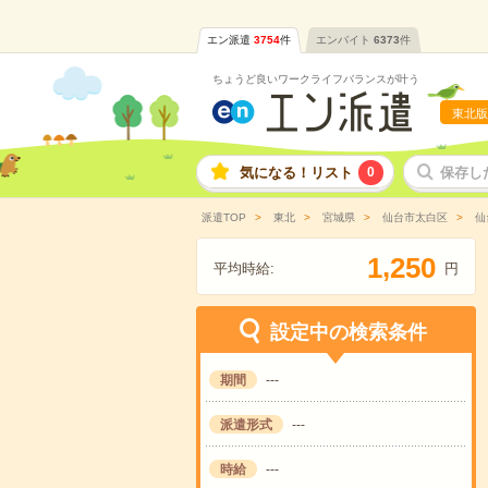
エン派遣
3754
件
エンバイト
6373
件
ちょうど良いワークライフバランスが叶う
東北版
気になる！リスト
0
保存し
派遣TOP
東北
宮城県
仙台市太白区
仙
,
1
2
5
0
平均時給:
円
設定中の検索条件
期間
---
派遣形式
---
時給
---