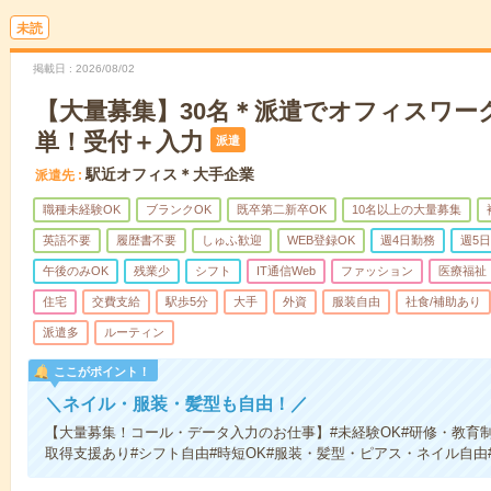
未読
掲載日
2026/08/02
【大量募集】30名＊派遣でオフィスワー
単！受付＋入力
派遣
駅近オフィス＊大手企業
派遣先
職種未経験OK
ブランクOK
既卒第二新卒OK
10名以上の大量募集
英語不要
履歴書不要
しゅふ歓迎
WEB登録OK
週4日勤務
週5
午後のみOK
残業少
シフト
IT通信Web
ファッション
医療福祉
住宅
交費支給
駅歩5分
大手
外資
服装自由
社食/補助あり
派遣多
ルーティン
ここがポイント！
＼ネイル・服装・髪型も自由！／
【大量募集！コール・データ入力のお仕事】#未経験OK#研修・教育制
取得支援あり#シフト自由#時短OK#服装・髪型・ピアス・ネイル自由