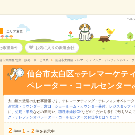
ヘル
エリア変更
た希望条件
お気に入りの派遣会社
台市太白区 営業・販売・サービス系
仙台市太白区 テレマーケティング・テレフォンオペレー
仙台市太白区
テレマーケテ
で
ペレーター・コールセンター
太白区の派遣のお仕事情報です。テレマーケティング・テレフォンオペレータ
画営業・ラウンダー
、
窓口・ショールーム・カウンター受付
、
レジスタッフ・
に、
短期
・
単発
などの期間や、
職種未経験OK
などのこだわり条件で絞り込ん
グ・テレフォンオペレーター・コールセンターのお仕事とは？とは？
2
1
2
件中
～
件を表示中