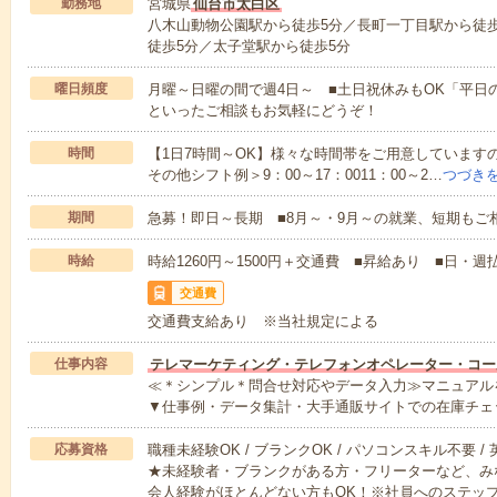
勤務地
宮城県
仙台市太白区
八木山動物公園駅から徒歩5分／長町一丁目駅から徒歩
徒歩5分／太子堂駅から徒歩5分
曜日頻度
月曜～日曜の間で週4日～ ■土日祝休みもOK「平日
といったご相談もお気軽にどうぞ！
時間
【1日7時間～OK】様々な時間帯をご用意しています
その他シフト例＞9：00～17：0011：00～2…
つづき
期間
急募！即日～長期 ■8月～・9月～の就業、短期もご
時給
時給1260円～1500円＋交通費 ■昇給あり ■日・週
交通費
交通費支給あり ※当社規定による
仕事内容
テレマーケティング・テレフォンオペレーター・コー
≪＊シンプル＊問合せ対応やデータ入力≫マニュアル
▼仕事例・データ集計・大手通販サイトでの在庫チェ
応募資格
職種未経験OK / ブランクOK / パソコンスキル不要 /
★未経験者・ブランクがある方・フリーターなど、み
会人経験がほとんどない方もOK！※社員へのステッ