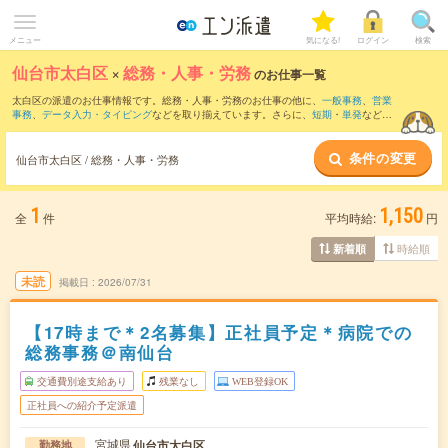
メニュー
気になる!
ログイン
検索
仙台市太白区
×
総務・人事・労務
のお仕事一覧
太白区の派遣のお仕事情報です。総務・人事・労務のお仕事の他に、
一般事務
、
営業
事務
、
データ入力・タイピング
などを取り揃えています。さらに、
短期
・
単発
などの
期間や、
職種未経験OK
などのこだわり条件で絞り込んでいただけます。職種辞典：
人
事のお仕事とは？とは？
総務のお仕事とは？とは？
条件の変更
仙台市太白区 / 総務・人事・労務
1
1,150
全
件
平均時給:
円
時給順
新着順
未読
掲載日
2026/07/31
【17時まで＊2名募集】正社員予定＊病院での
総務事務＠南仙台
交通費別途支給あり
残業なし
WEB登録OK
正社員への紹介予定派遣
宮城県
仙台市太白区
勤務地