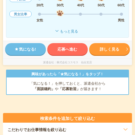
20代
30代
40代
50代
60代
男女比率
女性
男性
もっと見る
気になる!
応募へ進む
詳しく見る
派遣会社
株式会社コスモス 仙台支店
興味があったら「★気になる！」をタップ！
「気になる！」を押しておくと、派遣会社から
「面談確約」
や
「応募歓迎」
が届きます！
検索条件を追加して絞り込む
こだわり
でお仕事情報を絞り込む