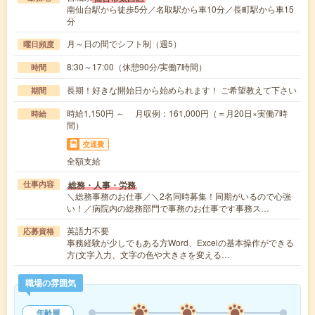
南仙台駅から徒歩5分／名取駅から車10分／長町駅から車15
分
月～日の間でシフト制（週5）
曜日頻度
8:30～17:00（休憩90分/実働7時間）
時間
長期！好きな開始日から始められます！ ご希望教えて下さい
期間
時給1,150円 ～ 月収例：161,000円（＝月20日×実働7時
時給
間）
交通費
全額支給
総務・人事・労務
仕事内容
＼総務事務のお仕事／＼2名同時募集！同期がいるので心強
い！／病院内の総務部門で事務のお仕事です事務ス…
英語力不要
応募資格
事務経験が少しでもある方Word、Excelの基本操作ができる
方(文字入力、文字の色や大きさを変える…
職場の雰囲気
年齢層