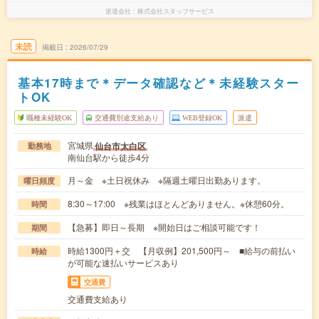
派遣会社
株式会社スタッフサービス
未読
掲載日
2026/07/29
基本17時まで＊データ確認など＊未経験スター
トOK
職種未経験OK
交通費別途支給あり
WEB登録OK
派遣
宮城県
仙台市太白区
勤務地
南仙台駅から徒歩4分
月～金 ※土日祝休み ※隔週土曜日出勤あります。
曜日頻度
8:30～17:00 ※残業はほとんどありません。※休憩60分。
時間
【急募】即日～長期 ※開始日はご相談可能です！
期間
時給1300円＋交 【月収例】201,500円～ ■給与の前払い
時給
が可能な速払いサービスあり
交通費
交通費支給あり