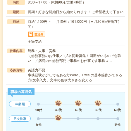
8:30～17:00（休憩90分/実働7時間）
時間
長期！好きな開始日から始められます！ ご希望教えて下さい
期間
時給1,150円 ～ 月収例：161,000円（＝月20日×実働7時
時給
間）
交通費
全額支給
総務・人事・労務
仕事内容
＼総務事務のお仕事／＼2名同時募集！同期がいるので心強
い！／病院内の総務部門で事務のお仕事です事務ス…
英語力不要
応募資格
事務経験が少しでもある方Word、Excelの基本操作ができる
方(文字入力、文字の色や大きさを変える…
職場の雰囲気
年齢層
20代
30代
40代
50代
60代
男女比率
女性
男性