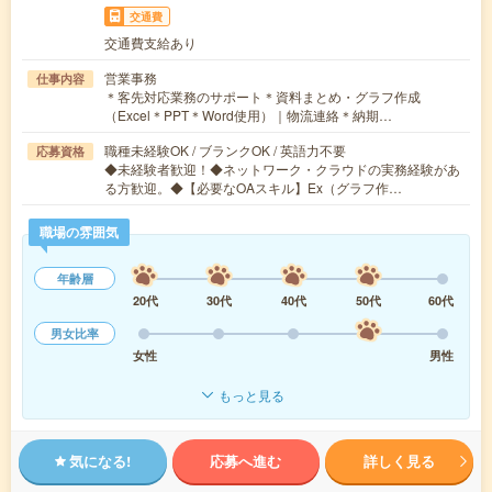
交通費
交通費支給あり
営業事務
仕事内容
＊客先対応業務のサポート＊資料まとめ・グラフ作成
（Excel＊PPT＊Word使用）｜物流連絡＊納期…
職種未経験OK / ブランクOK / 英語力不要
応募資格
◆未経験者歓迎！◆ネットワーク・クラウドの実務経験があ
る方歓迎。◆【必要なOAスキル】Ex（グラフ作…
職場の雰囲気
年齢層
20代
30代
40代
50代
60代
男女比率
女性
男性
もっと見る
気になる!
応募へ進む
詳しく見る