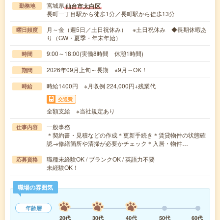
宮城県
仙台市太白区
勤務地
長町一丁目駅から徒歩1分／長町駅から徒歩13分
月～金（週5日／土日祝休み） ※土日祝休み ◆長期休暇あ
曜日頻度
り（GW・夏季・年末年始）
9:00～18:00(実働8時間 休憩1時間)
時間
2026年09月上旬～長期 ※9月～OK！
期間
時給1400円 ※月収例 224,000円+残業代
時給
交通費
全額支給 ※当社規定あり
一般事務
仕事内容
＊契約書・見積などの作成＊更新手続き＊賃貸物件の状態確
認→修繕箇所や清掃が必要かチェック＊入居・物件…
職種未経験OK / ブランクOK / 英語力不要
応募資格
未経験OK！
職場の雰囲気
年齢層
20代
30代
40代
50代
60代