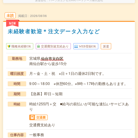
派遣会社
パーソルエクセルHRパートナーズ株式会社
未読
掲載日
2026/08/06
NEW
未経験者歓迎＊注文データ入力など
職種未経験OK
交通費別途支給あり
WEB登録OK
派遣
宮城県
仙台市太白区
勤務地
南仙台駅から徒歩15分
月～金・土・祝 ※日＋1日の週休2日制です。
曜日頻度
9:00～18:00 ※休憩60分。※9時～17時の勤務もあります。
時間
【急募】即日～短期
期間
時給1255円＋交 ■給与の前払いが可能な速払いサービスあ
時給
り
交通費
交通費支給あり
一般事務
仕事内容