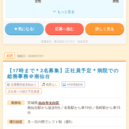
女性
男性
もっと見る
気になる!
応募へ進む
詳しく見る
派遣会社
株式会社コスモス 仙台支店
未読
掲載日
2026/07/31
【17時まで＊2名募集】正社員予定＊病院での
総務事務＠南仙台
交通費別途支給あり
残業なし
WEB登録OK
正社員への紹介予定派遣
宮城県
仙台市太白区
勤務地
南仙台駅から徒歩5分／名取駅から車10分／長町駅から車15
分
月～日の間でシフト制（週5）
曜日頻度