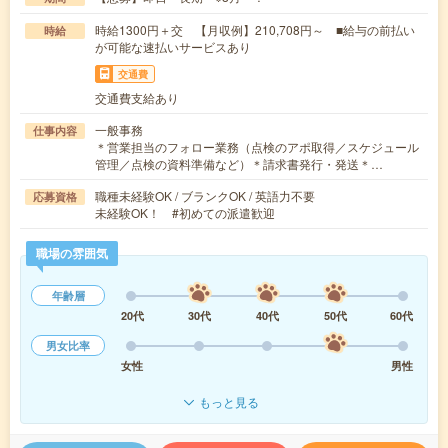
時給1300円＋交 【月収例】210,708円～ ■給与の前払い
時給
が可能な速払いサービスあり
交通費
交通費支給あり
一般事務
仕事内容
＊営業担当のフォロー業務（点検のアポ取得／スケジュール
管理／点検の資料準備など）＊請求書発行・発送＊…
職種未経験OK / ブランクOK / 英語力不要
応募資格
未経験OK！ #初めての派遣歓迎
職場の雰囲気
年齢層
20代
30代
40代
50代
60代
男女比率
女性
男性
もっと見る