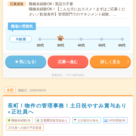
職種未経験OK / 英語力不要
応募資格
職種未経験OK！【こんな方におススメ！まずはご応募くだ
さい／歓迎条件】管理部門でのマネジメント経験、…
職場の雰囲気
年齢層
20代
30代
40代
50代
60代
気になる!
応募へ進む
詳しく見る
派遣会社
アデコ株式会社
未読
掲載日
2026/08/03
長町！物件の管理事務！土日祝やすみ賞与あり
×正社員へ
職種未経験OK
交通費別途支給あり
土日祝日が休み
WEB登録OK
正社員への紹介予定派遣