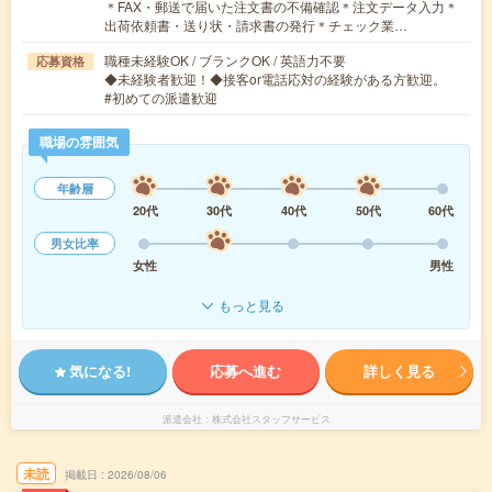
＊FAX・郵送で届いた注文書の不備確認＊注文データ入力＊
出荷依頼書・送り状・請求書の発行＊チェック業…
職種未経験OK / ブランクOK / 英語力不要
応募資格
◆未経験者歓迎！◆接客or電話応対の経験がある方歓迎。
#初めての派遣歓迎
職場の雰囲気
年齢層
20代
30代
40代
50代
60代
男女比率
女性
男性
もっと見る
気になる!
応募へ進む
詳しく見る
派遣会社
株式会社スタッフサービス
未読
掲載日
2026/08/06