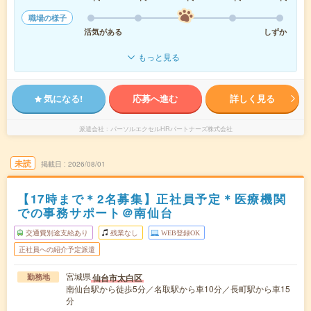
職場の様子
活気がある
しずか
もっと見る
気になる!
応募へ進む
詳しく見る
派遣会社
パーソルエクセルHRパートナーズ株式会社
未読
掲載日
2026/08/01
【17時まで＊2名募集】正社員予定＊医療機関
での事務サポート＠南仙台
交通費別途支給あり
残業なし
WEB登録OK
正社員への紹介予定派遣
宮城県
仙台市太白区
勤務地
南仙台駅から徒歩5分／名取駅から車10分／長町駅から車15
分