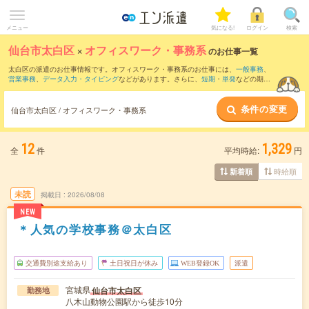
メニュー
気になる!
ログイン
検索
仙台市太白区
×
オフィスワーク・事務系
のお仕事一覧
太白区の派遣のお仕事情報です。オフィスワーク・事務系のお仕事には、
一般事務
、
営業事務
、
データ入力・タイピング
などがあります。さらに、
短期
・
単発
などの期間
や、
職種未経験OK
などのこだわり条件で絞り込んでいただけます。
条件の変更
仙台市太白区 / オフィスワーク・事務系
12
1,329
全
件
平均時給:
円
時給順
新着順
未読
掲載日
2026/08/08
NEW
＊人気の学校事務＠太白区
交通費別途支給あり
土日祝日が休み
WEB登録OK
派遣
宮城県
仙台市太白区
勤務地
八木山動物公園駅から徒歩10分