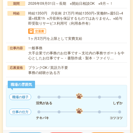
2026年09月01日～長期 ※開始日相談OK ※9月～！
期間
時給1350円 月収例 21万円 時給1350円×実働8h×週5日×4
時給
週+残業1h ※月収例を保証するものではありません。※給与
即受取りサービス利用可（利用条件有）
交通費
1ヶ月3万円を上限として実費支給
一般事務
仕事内容
大手企業での事務のお仕事です～支社内の事務サポートを中
心としたお仕事です～・書類作成・製本・ファイリ…
ブランクOK / 英語力不要
応募資格
事務の経験がある方
職場の雰囲気
職場の様子
活気がある
しずか
仕事の仕方
テキパキ
コツコツ