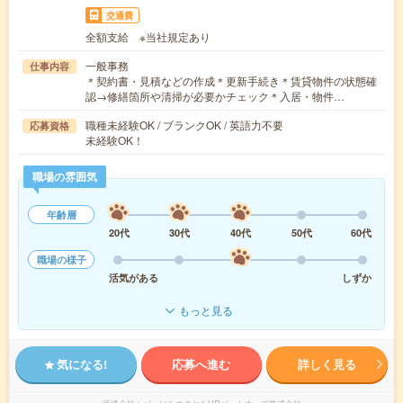
交通費
全額支給 ※当社規定あり
一般事務
仕事内容
＊契約書・見積などの作成＊更新手続き＊賃貸物件の状態確
認→修繕箇所や清掃が必要かチェック＊入居・物件…
職種未経験OK / ブランクOK / 英語力不要
応募資格
未経験OK！
職場の雰囲気
年齢層
20代
30代
40代
50代
60代
職場の様子
活気がある
しずか
もっと見る
気になる!
応募へ進む
詳しく見る