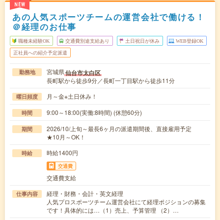
NEW
あの人気スポーツチームの運営会社で働ける！
＠経理のお仕事
職種未経験OK
交通費別途支給あり
土日祝日が休み
WEB登録OK
正社員への紹介予定派遣
宮城県
仙台市太白区
勤務地
長町駅から徒歩9分／長町一丁目駅から徒歩11分
月～金※土日休み！
曜日頻度
9:00～18:00(実働:8時間) (休憩60分)
時間
2026/10/上旬～最長6ヶ月の派遣期間後、直接雇用予定
期間
★10月～OK！
時給1400円
時給
交通費
交通費支給
経理・財務・会計・英文経理
仕事内容
人気プロスポーツチーム運営会社にて経理ポジションの募集
です！具体的には…（1）売上、予算管理 （2）…