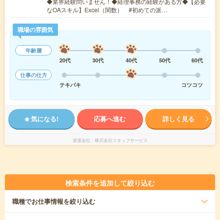
◆業界経験問いません！◆経理事務の経験がある方◆【必要
なOAスキル】Excel（関数） #初めての派…
職場の雰囲気
年齢層
20代
30代
40代
50代
60代
仕事の仕方
テキパキ
コツコツ
気になる!
応募へ進む
詳しく見る
派遣会社
株式会社スタッフサービス
検索条件を追加して絞り込む
職種
でお仕事情報を絞り込む