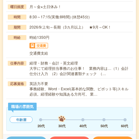
月～金※土日休み！
曜日頻度
8:30～17:15(実働:8時間) (休憩45分)
時間
2026/9/上旬～長期（3カ月以上） ★9月～OK！
期間
時給1350円
時給
交通費
交通費支給
経理・財務・会計・英文経理
仕事内容
大学にて経理担当事務のお仕事！ 業務内容は…（1）会計
仕分け入力 （2）会計関連書類チェック （…
英語力不要
応募資格
事務経験、Word・Excel(基本的な関数、ピボット等)スキル
必須。経理経験や知識ある方尚可。 業…
職場の雰囲気
年齢層
20代
30代
40代
50代
60代