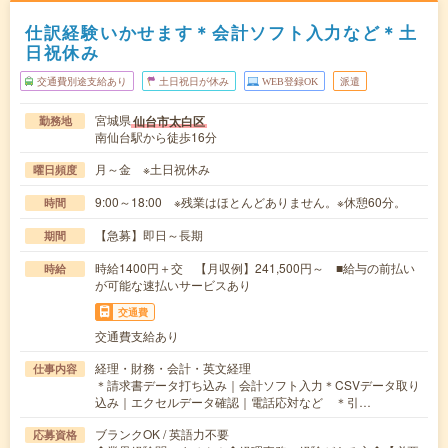
仕訳経験いかせます＊会計ソフト入力など＊土
日祝休み
交通費別途支給あり
土日祝日が休み
WEB登録OK
派遣
宮城県
仙台市太白区
勤務地
南仙台駅から徒歩16分
月～金 ※土日祝休み
曜日頻度
9:00～18:00 ※残業はほとんどありません。※休憩60分。
時間
【急募】即日～長期
期間
時給1400円＋交 【月収例】241,500円～ ■給与の前払い
時給
が可能な速払いサービスあり
交通費
交通費支給あり
経理・財務・会計・英文経理
仕事内容
＊請求書データ打ち込み｜会計ソフト入力＊CSVデータ取り
込み｜エクセルデータ確認｜電話応対など ＊引…
ブランクOK / 英語力不要
応募資格