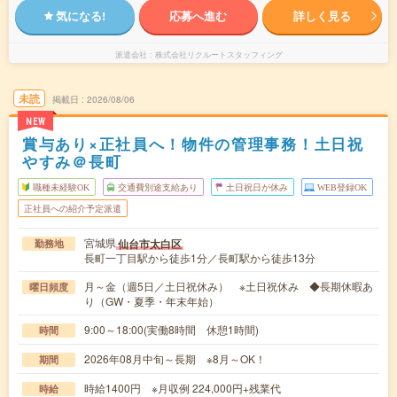
気になる!
応募へ進む
詳しく見る
派遣会社
株式会社リクルートスタッフィング
未読
掲載日
2026/08/06
NEW
賞与あり×正社員へ！物件の管理事務！土日祝
やすみ＠長町
職種未経験OK
交通費別途支給あり
土日祝日が休み
WEB登録OK
正社員への紹介予定派遣
宮城県
仙台市太白区
勤務地
長町一丁目駅から徒歩1分／長町駅から徒歩13分
月～金（週5日／土日祝休み） ※土日祝休み ◆長期休暇あ
曜日頻度
り（GW・夏季・年末年始）
9:00～18:00(実働8時間 休憩1時間)
時間
2026年08月中旬～長期 ※8月～OK！
期間
時給1400円 ※月収例 224,000円+残業代
時給