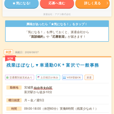
気になる!
応募へ進む
詳しく見る
派遣会社
アデコ株式会社
興味があったら「★気になる！」をタップ！
「気になる！」を押しておくと、派遣会社から
「面談確約」
や
「応募歓迎」
が届きます！
未読
掲載日
2026/08/07
NEW
残業ほぼなし▼車通勤OK＊富沢で一般事務
交通費別途支給あり
土日祝日が休み
WEB登録OK
派遣
宮城県
仙台市太白区
勤務地
富沢駅から徒歩10分
月～金／週5日
曜日頻度
09:00-18:00（休憩60分）実働8時間（残業少なめ！）
時間