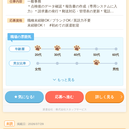
一般事務
仕事内容
＊点検後のデータ確認＊報告書の作成（専用システムに入
力）＊請求書の発行＊郵送対応・管理表の更新＊電話…
職種未経験OK / ブランクOK / 英語力不要
応募資格
未経験OK！ #初めての派遣歓迎
職場の雰囲気
年齢層
20代
30代
40代
50代
60代
男女比率
女性
男性
もっと見る
気になる!
応募へ進む
詳しく見る
派遣会社
株式会社スタッフサービス
未読
掲載日
2026/07/29