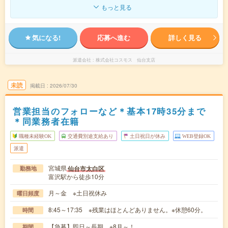
もっと見る
気になる!
応募へ進む
詳しく見る
派遣会社
株式会社コスモス 仙台支店
未読
掲載日
2026/07/30
営業担当のフォローなど＊基本17時35分まで
＊同業務者在籍
職種未経験OK
交通費別途支給あり
土日祝日が休み
WEB登録OK
派遣
宮城県
仙台市太白区
勤務地
富沢駅から徒歩10分
月～金 ※土日祝休み
曜日頻度
8:45～17:35 ※残業はほとんどありません。※休憩60分。
時間
【急募】即日～長期 ※8月～！
期間