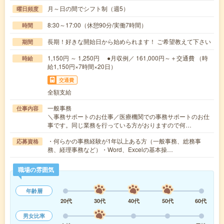
月～日の間でシフト制（週5）
曜日頻度
8:30～17:00（休憩90分/実働7時間）
時間
長期！好きな開始日から始められます！ ご希望教えて下さい
期間
1,150円 ～ 1,250円 ●月収例／ 161,000円～＋交通費 （時
時給
給1,150円×7時間×20日）
交通費
全額支給
一般事務
仕事内容
＼事務サポートのお仕事／医療機関での事務サポートのお仕
事です。同じ業務を行っている方がおりますので何…
・何らかの事務経験が1年以上ある方（一般事務、総務事
応募資格
務、経理事務など）・Word、Excelの基本操…
職場の雰囲気
年齢層
20代
30代
40代
50代
60代
男女比率