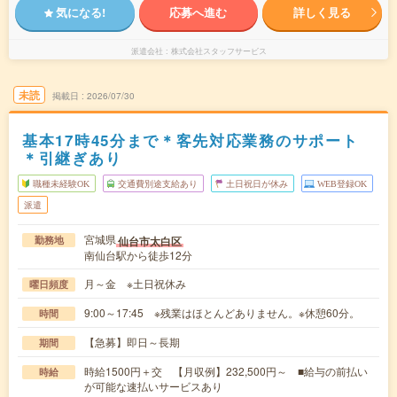
気になる!
応募へ進む
詳しく見る
派遣会社
株式会社スタッフサービス
未読
掲載日
2026/07/30
基本17時45分まで＊客先対応業務のサポート
＊引継ぎあり
職種未経験OK
交通費別途支給あり
土日祝日が休み
WEB登録OK
派遣
宮城県
仙台市太白区
勤務地
南仙台駅から徒歩12分
月～金 ※土日祝休み
曜日頻度
9:00～17:45 ※残業はほとんどありません。※休憩60分。
時間
【急募】即日～長期
期間
時給1500円＋交 【月収例】232,500円～ ■給与の前払い
時給
が可能な速払いサービスあり