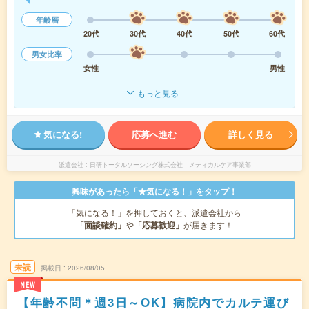
年齢層
20代
30代
40代
50代
60代
男女比率
女性
男性
もっと見る
気になる!
応募へ進む
詳しく見る
派遣会社
日研トータルソーシング株式会社 メディカルケア事業部
興味があったら「★気になる！」をタップ！
「気になる！」を押しておくと、派遣会社から
「面談確約」
や
「応募歓迎」
が届きます！
未読
掲載日
2026/08/05
NEW
【年齢不問＊週3日～OK】病院内でカルテ運び