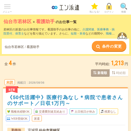
メニュー
気になる!
ログイン
検索
仙台市若林区
×
看護助手
のお仕事一覧
若林区の派遣のお仕事情報です。看護助手のお仕事の他に、
介護関連
、
医療事務・病
院受付
、
保育士
などを取り揃えています。さらに、
短期
・
単発
などの期間や、
職種未
経験OK
などのこだわり条件で絞り込んでいただけます。職種辞典：
看護助手のお仕事
とは？とは？
条件の変更
仙台市若林区 / 看護助手
4
1,213
全
件
平均時給:
円
時給順
新着順
未読
掲載日
2026/08/06
NEW
《50代活躍中》医療行為なし＊病院で患者さん
のサポート／日収1万円～
職種未経験OK
交通費別途支給あり
土日祝日が休み
残業なし
WEB登録OK
派遣
宮城県
仙台市若林区
勤務地