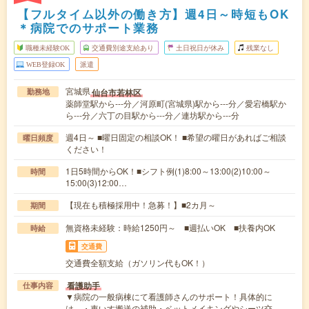
【フルタイム以外の働き方】週4日～時短もOK
＊病院でのサポート業務
職種未経験OK
交通費別途支給あり
土日祝日が休み
残業なし
WEB登録OK
派遣
宮城県
仙台市若林区
勤務地
薬師堂駅から---分／河原町(宮城県)駅から---分／愛宕橋駅か
ら---分／六丁の目駅から---分／連坊駅から---分
週4日～ ■曜日固定の相談OK！ ■希望の曜日があればご相談
曜日頻度
ください！
1日5時間からOK！■シフト例(1)8:00～13:00(2)10:00～
時間
15:00(3)12:00…
【現在も積極採用中！急募！】■2カ月～
期間
無資格未経験：時給1250円～ ■週払いOK ■扶養内OK
時給
交通費
交通費全額支給（ガソリン代もOK！）
看護助手
仕事内容
▼病院の一般病棟にて看護師さんのサポート！具体的に
は、・車いす搬送の補助・ベットメイキングやシーツ交…