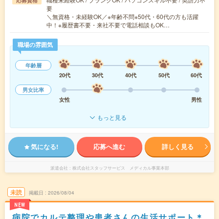
応募資格
要
＼無資格・未経験OK／※年齢不問※50代・60代の方も活躍
中！※履歴書不要・来社不要で電話相談もOK…
職場の雰囲気
年齢層
20代
30代
40代
50代
60代
男女比率
女性
男性
もっと見る
気になる!
応募へ進む
詳しく見る
派遣会社
株式会社スタッフサービス メディカル事業本部
未読
掲載日
2026/08/04
NEW
病院でカルテ整理や患者さんの生活サポート＊