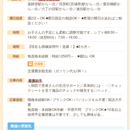
薬師堂駅から---分／河原町(宮城県)駅から---分／愛宕橋駅か
ら---分／六丁の目駅から---分／連坊駅から---分
週2日～OK ■曜日固定の相談OK！ ■希望の曜日があればご相
曜日頻度
談ください！
お子さんの予定にも柔軟に調整可能です。シフト例9:00～
時間
18:00（休憩60分）7:00～16:00…
【現在も積極採用中！急募！】■2カ月～
期間
無資格未経験：時給1250円～ ■週払いOK
時給
交通費
交通費全額支給（ガソリン代もOK！）
看護助手
仕事内容
＼病院で患者さんの生活サポート／具体的には・・〇チェッ
クシートを見て備品のチェックや補充する〇ベッド…
職種未経験OK / ブランクOK / パソコンスキル不要 / 英語力不
応募資格
要
無資格・未経験OK年齢・学歴不問 ブランクOK★10名以上
採用予定履歴書は不要です。少しでも興味があ…
職場の雰囲気