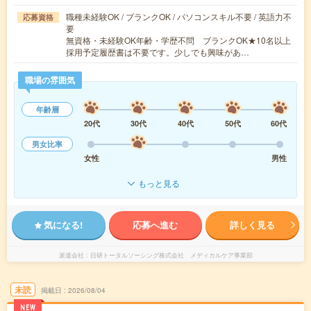
職種未経験OK / ブランクOK / パソコンスキル不要 / 英語力不
応募資格
要
無資格・未経験OK年齢・学歴不問 ブランクOK★10名以上
採用予定履歴書は不要です。少しでも興味があ…
職場の雰囲気
年齢層
20代
30代
40代
50代
60代
男女比率
女性
男性
もっと見る
気になる!
応募へ進む
詳しく見る
派遣会社
日研トータルソーシング株式会社 メディカルケア事業部
未読
掲載日
2026/08/04
NEW