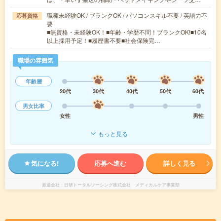
職種未経験OK / ブランクOK / パソコンスキル不要 / 英語力不
応募資格
要
■無資格・未経験OK！■年齢・学歴不問！ブランクOK!■10名
以上採用予定！■履歴書不要■社会保険完…
職場の雰囲気
年齢層
20代
30代
40代
50代
60代
男女比率
女性
男性
もっと見る
気になる!
応募へ進む
詳しく見る
派遣会社
日研トータルソーシング株式会社 メディカルケア事業部