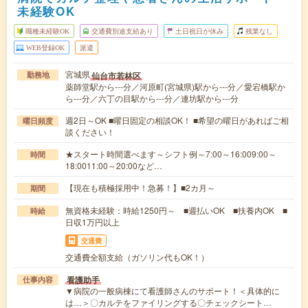
未経験OK
職種未経験OK
交通費別途支給あり
土日祝日が休み
残業なし
WEB登録OK
派遣
宮城県
仙台市若林区
勤務地
薬師堂駅から---分／河原町(宮城県)駅から---分／愛宕橋駅か
ら---分／六丁の目駅から---分／連坊駅から---分
週2日～OK ■曜日固定の相談OK！ ■希望の曜日があればご相
曜日頻度
談ください！
★スタート時間選べます～シフト例～7:00～16:009:00～
時間
18:0011:00～20:00など…
【現在も積極採用中！急募！】■2カ月～
期間
無資格未経験：時給1250円～ ■週払いOK ■扶養内OK ■
時給
日収1万円以上
交通費
交通費全額支給（ガソリン代もOK！）
看護助手
仕事内容
▼病院の一般病棟にて看護師さんのサポート！＜具体的に
は…＞〇カルテをファイリングする〇チェックシート…