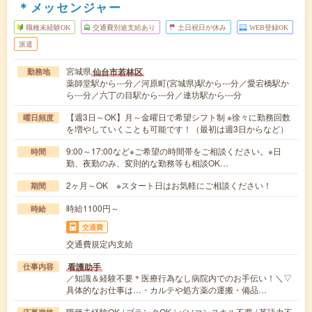
＊メッセンジャー
職種未経験OK
交通費別途支給あり
土日祝日が休み
WEB登録OK
派遣
宮城県
仙台市若林区
勤務地
薬師堂駅から---分／河原町(宮城県)駅から---分／愛宕橋駅か
ら---分／六丁の目駅から---分／連坊駅から---分
【週3日～OK】月～金曜日で希望シフト制 ※徐々に勤務回数
曜日頻度
を増やしていくことも可能です！（最初は週3日からなど）
9:00～17:00など※ご希望の時間帯をご相談ください。※日
時間
勤、夜勤のみ、変則的な勤務等も相談OK…
2ヶ月～OK ※スタート日はお気軽にご相談ください！
期間
時給1100円～
時給
交通費
交通費規定内支給
看護助手
仕事内容
／知識＆経験不要＊医療行為なし病院内でのお手伝い！＼▽
具体的なお仕事は…・カルテや処方薬の運搬・備品…
職種未経験OK / ブランクOK / パソコンスキル不要 / 英語力不