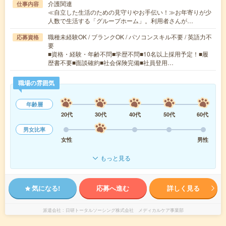
介護関連
仕事内容
≪自立した生活のための見守りやお手伝い！≫お年寄りが少
人数で生活する「グループホーム」。利用者さんが…
職種未経験OK / ブランクOK / パソコンスキル不要 / 英語力不
応募資格
要
■資格・経験・年齢不問■学歴不問■10名以上採用予定！■履
歴書不要■面談確約■社会保険完備■社員登用…
職場の雰囲気
年齢層
20代
30代
40代
50代
60代
男女比率
女性
男性
もっと見る
気になる!
応募へ進む
詳しく見る
派遣会社
日研トータルソーシング株式会社 メディカルケア事業部