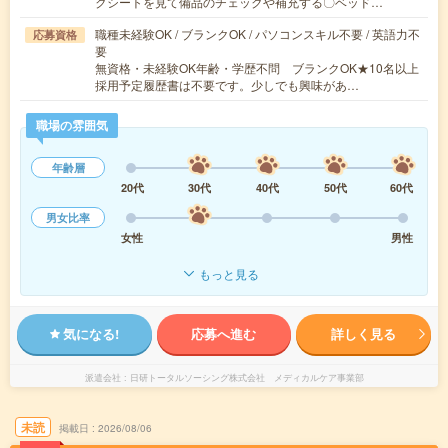
クシートを見て備品のチェックや補充する〇ベッド…
職種未経験OK / ブランクOK / パソコンスキル不要 / 英語力不
応募資格
要
無資格・未経験OK年齢・学歴不問 ブランクOK★10名以上
採用予定履歴書は不要です。少しでも興味があ…
職場の雰囲気
年齢層
20代
30代
40代
50代
60代
男女比率
女性
男性
もっと見る
気になる!
応募へ進む
詳しく見る
派遣会社
日研トータルソーシング株式会社 メディカルケア事業部
未読
掲載日
2026/08/06