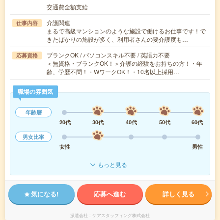
交通費全額支給
介護関連
仕事内容
まるで高級マンションのような施設で働けるお仕事です！で
きたばかりの施設が多く、利用者さんの要介護度も…
ブランクOK / パソコンスキル不要 / 英語力不要
応募資格
＜無資格・ブランクOK！＞介護の経験をお持ちの方！・年
齢、学歴不問！・WワークOK！・10名以上採用…
職場の雰囲気
年齢層
20代
30代
40代
50代
60代
男女比率
女性
男性
もっと見る
気になる!
応募へ進む
詳しく見る
派遣会社
ケアスタッフィング株式会社