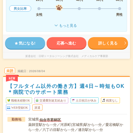
男女比率
女性
男性
もっと見る
気になる!
応募へ進む
詳しく見る
派遣会社
日研トータルソーシング株式会社 メディカルケア事業部
未読
掲載日
2026/08/04
NEW
【フルタイム以外の働き方】週4日～時短もOK
＊病院でのサポート業務
職種未経験OK
交通費別途支給あり
土日祝日が休み
残業なし
WEB登録OK
派遣
宮城県
仙台市若林区
勤務地
薬師堂駅から---分／河原町(宮城県)駅から---分／愛宕橋駅か
ら---分／六丁の目駅から---分／連坊駅から---分