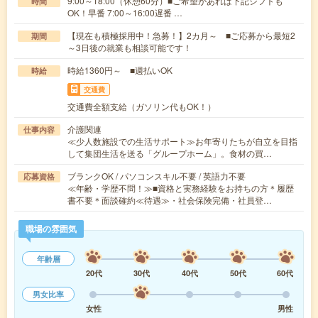
9:00～18:00（休憩60分）■ご希望があれば下記シフトも
時間
OK！早番 7:00～16:00遅番 …
【現在も積極採用中！急募！】2カ月～ ■ご応募から最短2
期間
～3日後の就業も相談可能です！
時給1360円～ ■週払いOK
時給
交通費
交通費全額支給（ガソリン代もOK！）
介護関連
仕事内容
≪少人数施設での生活サポート≫お年寄りたちが自立を目指
して集団生活を送る「グループホーム」。食材の買…
ブランクOK / パソコンスキル不要 / 英語力不要
応募資格
≪年齢・学歴不問！≫■資格と実務経験をお持ちの方＊履歴
書不要＊面談確約≪待遇≫・社会保険完備・社員登…
職場の雰囲気
年齢層
20代
30代
40代
50代
60代
男女比率
女性
男性