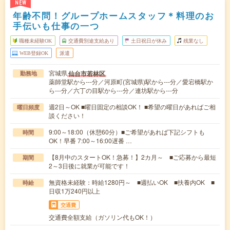
NEW
年齢不問！グループホームスタッフ＊料理のお
手伝いも仕事の一つ
職種未経験OK
交通費別途支給あり
土日祝日が休み
残業なし
WEB登録OK
派遣
宮城県
仙台市若林区
勤務地
薬師堂駅から---分／河原町(宮城県)駅から---分／愛宕橋駅か
ら---分／六丁の目駅から---分／連坊駅から---分
週2日～OK ■曜日固定の相談OK！ ■希望の曜日があればご相
曜日頻度
談ください！
9:00～18:00（休憩60分）■ご希望があれば下記シフトも
時間
OK！早番 7:00～16:00遅番 …
【8月中のスタートOK！急募！】2カ月～ ■ご応募から最短
期間
2～3日後に就業が可能です！
無資格未経験：時給1280円～ ■週払いOK ■扶養内OK ■
時給
日収1万240円以上
交通費
交通費全額支給（ガソリン代もOK！）