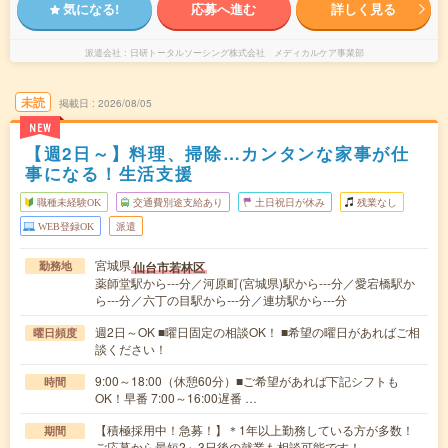
気になる!
応募へ進む
詳しく見る
派遣会社
日研トータルソーシング株式会社 メディカルケア事業部
未読
掲載日
2026/08/05
NEW
【週2日～】料理、掃除…カンタンな家事が仕
事になる！生活支援
職種未経験OK
交通費別途支給あり
土日祝日が休み
残業なし
WEB登録OK
派遣
宮城県
仙台市若林区
勤務地
薬師堂駅から---分／河原町(宮城県)駅から---分／愛宕橋駅か
ら---分／六丁の目駅から---分／連坊駅から---分
週2日～OK ■曜日固定の相談OK！ ■希望の曜日があればご相
曜日頻度
談ください！
9:00～18:00（休憩60分）■ご希望があれば下記シフトも
時間
OK！早番 7:00～16:00遅番 …
【積極採用中！急募！】＊1年以上勤務している方が多数！
期間
ご応募から最短2～3日後の就業も相談可能です！