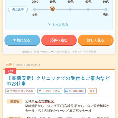
20代
30代
40代
50代
60代
男女比率
女性
男性
もっと見る
気になる!
応募へ進む
詳しく見る
派遣会社
日研トータルソーシング株式会社 メディカルケア事業部
未読
掲載日
2026/08/04
NEW
【長期安定】クリニックでの受付＆ご案内など
のお仕事
交通費別途支給あり
土日祝日が休み
WEB登録OK
派遣
宮城県
仙台市若林区
勤務地
薬師堂駅から---分／河原町(宮城県)駅から---分／愛宕橋駅か
ら---分／六丁の目駅から---分／連坊駅から---分