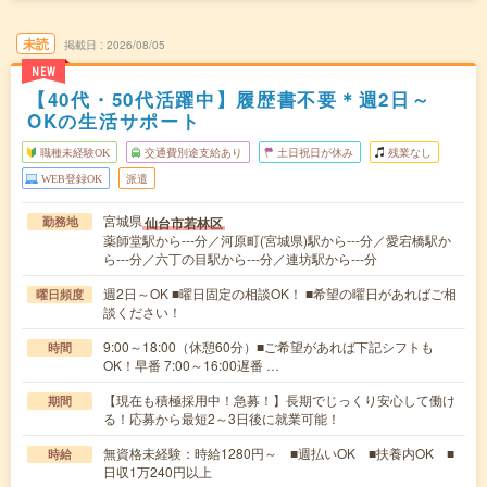
未読
掲載日
2026/08/05
NEW
【40代・50代活躍中】履歴書不要＊週2日～
OKの生活サポート
職種未経験OK
交通費別途支給あり
土日祝日が休み
残業なし
WEB登録OK
派遣
宮城県
仙台市若林区
勤務地
薬師堂駅から---分／河原町(宮城県)駅から---分／愛宕橋駅か
ら---分／六丁の目駅から---分／連坊駅から---分
週2日～OK ■曜日固定の相談OK！ ■希望の曜日があればご相
曜日頻度
談ください！
9:00～18:00（休憩60分）■ご希望があれば下記シフトも
時間
OK！早番 7:00～16:00遅番 …
【現在も積極採用中！急募！】長期でじっくり安心して働け
期間
る！応募から最短2～3日後に就業可能！
無資格未経験：時給1280円～ ■週払いOK ■扶養内OK ■
時給
日収1万240円以上