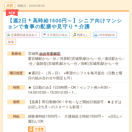
未読
掲載日
2026/08/05
NEW
【週2日＊高時給1500円～】シニア向けマンシ
ョンで食事の配膳や見守り＊介護
交通費別途支給あり
土日祝日が休み
残業なし
WEB登録OK
派遣
宮城県
仙台市若林区
勤務地
愛宕橋駅から---分／河原町(宮城県)駅から---分／連坊駅から--
-分／薬師堂(宮城県)駅から---分／卸町(宮城県)駅から---分
★週2日～（月～日） ※希望のシフトを毎月提出（日数と曜
曜日頻度
日の組み合わせや固定も可）
★【日勤のみ】1日5時間～OK！≪シフト例≫9:00～
時間
14:0010:00～15:0012:00～1…
【急募】即日勤務OK！中旬～など開始日相談可 ★まずは
期間
お試し2カ月～のスタートも歓迎！
経験者時給1500円～ 介護福祉士時給1550円～ ※日払い/
時給
週払いOK
交通費