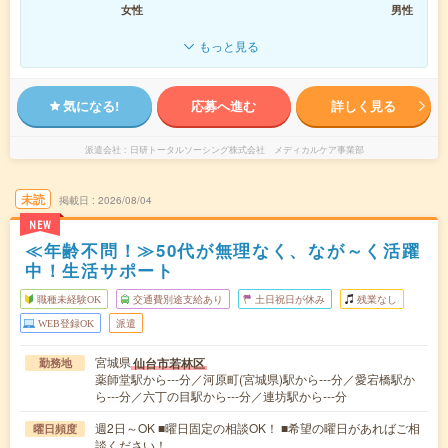
女性
男性
もっと見る
気になる!
応募へ進む
詳しく見る
派遣会社
日研トータルソーシング株式会社 メディカルケア事業部
未読
掲載日
2026/08/04
NEW
≪年齢不問！≫50代が無理なく、なが～く活躍
中！生活サポート
職種未経験OK
交通費別途支給あり
土日祝日が休み
残業なし
WEB登録OK
派遣
宮城県
仙台市若林区
勤務地
薬師堂駅から---分／河原町(宮城県)駅から---分／愛宕橋駅か
ら---分／六丁の目駅から---分／連坊駅から---分
週2日～OK ■曜日固定の相談OK！ ■希望の曜日があればご相
曜日頻度
談ください！