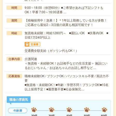
9:00～18:00（休憩60分）■ご希望があれば下記シフトも
時間
OK！早番 7:00～16:00遅番 …
【積極採用中！急募！】＊1年以上勤務している方が多数！
期間
ご応募から最短2～3日後の就業も相談可能です！
無資格未経験：時給1280円～ ■週払いOK ■扶養内OK ■
時給
日収1万240円以上
交通費
交通費全額支給（ガソリン代もOK！）
介護関連
仕事内容
＜無資格・未経験OK！お話相手などの生活支援＞ 施設にい
るおじいちゃん・おばあちゃんのお話し相手など…
職種未経験OK / ブランクOK / パソコンスキル不要 / 英語力不
応募資格
要
■無資格・未経験OK！■年齢・学歴不問！ブランクOK!■10名
以上採用予定！■履歴書不要■社会保険完…
職場の雰囲気
年齢層
20代
30代
40代
50代
60代