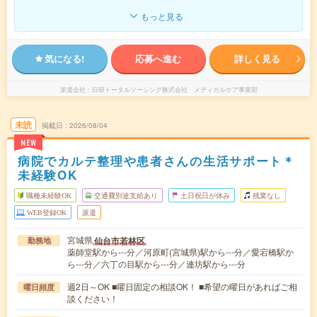
もっと見る
気になる!
応募へ進む
詳しく見る
派遣会社
日研トータルソーシング株式会社 メディカルケア事業部
未読
掲載日
2026/08/04
NEW
病院でカルテ整理や患者さんの生活サポート＊
未経験OK
職種未経験OK
交通費別途支給あり
土日祝日が休み
残業なし
WEB登録OK
派遣
宮城県
仙台市若林区
勤務地
薬師堂駅から---分／河原町(宮城県)駅から---分／愛宕橋駅か
ら---分／六丁の目駅から---分／連坊駅から---分
週2日～OK ■曜日固定の相談OK！ ■希望の曜日があればご相
曜日頻度
談ください！