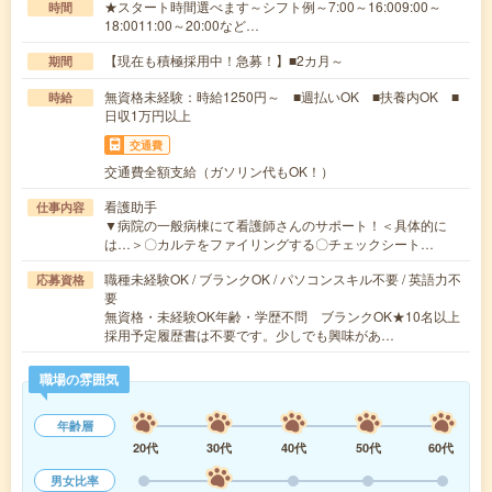
★スタート時間選べます～シフト例～7:00～16:009:00～
時間
18:0011:00～20:00など…
【現在も積極採用中！急募！】■2カ月～
期間
無資格未経験：時給1250円～ ■週払いOK ■扶養内OK ■
時給
日収1万円以上
交通費
交通費全額支給（ガソリン代もOK！）
看護助手
仕事内容
▼病院の一般病棟にて看護師さんのサポート！＜具体的に
は…＞〇カルテをファイリングする〇チェックシート…
職種未経験OK / ブランクOK / パソコンスキル不要 / 英語力不
応募資格
要
無資格・未経験OK年齢・学歴不問 ブランクOK★10名以上
採用予定履歴書は不要です。少しでも興味があ…
職場の雰囲気
年齢層
20代
30代
40代
50代
60代
男女比率