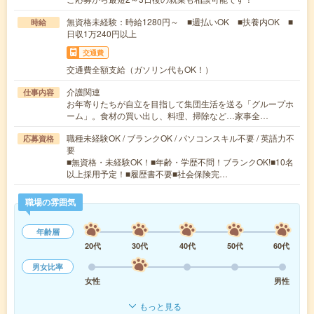
無資格未経験：時給1280円～ ■週払いOK ■扶養内OK ■
時給
日収1万240円以上
交通費
交通費全額支給（ガソリン代もOK！）
介護関連
仕事内容
お年寄りたちが自立を目指して集団生活を送る「グループホ
ーム」。食材の買い出し、料理、掃除など…家事全…
職種未経験OK / ブランクOK / パソコンスキル不要 / 英語力不
応募資格
要
■無資格・未経験OK！■年齢・学歴不問！ブランクOK!■10名
以上採用予定！■履歴書不要■社会保険完…
職場の雰囲気
年齢層
20代
30代
40代
50代
60代
男女比率
女性
男性
もっと見る