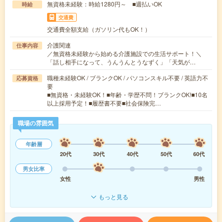
無資格未経験：時給1280円～ ■週払いOK
時給
交通費
交通費全額支給（ガソリン代もOK！）
介護関連
仕事内容
／無資格未経験から始める介護施設での生活サポート！＼
「話し相手になって、うんうんとうなずく」「天気が…
職種未経験OK / ブランクOK / パソコンスキル不要 / 英語力不
応募資格
要
■無資格・未経験OK！■年齢・学歴不問！ブランクOK!■10名
以上採用予定！■履歴書不要■社会保険完…
職場の雰囲気
年齢層
20代
30代
40代
50代
60代
男女比率
女性
男性
もっと見る