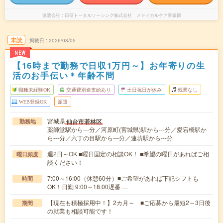
派遣会社
日研トータルソーシング株式会社 メディカルケア事業部
未読
掲載日
2026/08/05
NEW
【16時まで勤務で日収1万円～】お年寄りの生
活のお手伝い＊年齢不問
職種未経験OK
交通費別途支給あり
土日祝日が休み
残業なし
WEB登録OK
派遣
宮城県
仙台市若林区
勤務地
薬師堂駅から---分／河原町(宮城県)駅から---分／愛宕橋駅か
ら---分／六丁の目駅から---分／連坊駅から---分
週2日～OK ■曜日固定の相談OK！ ■希望の曜日があればご相
曜日頻度
談ください！
7:00～16:00（休憩60分）■ご希望があれば下記シフトも
時間
OK！日勤 9:00～18:00遅番 …
【現在も積極採用中！】2カ月～ ■ご応募から最短2～3日後
期間
の就業も相談可能です！