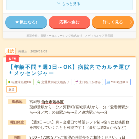
もっと見る
気になる!
応募へ進む
詳しく見る
派遣会社
日研トータルソーシング株式会社 メディカルケア事業部
未読
掲載日
2026/08/05
NEW
【年齢不問＊週3日～OK】病院内でカルテ運び
＊メッセンジャー
職種未経験OK
交通費別途支給あり
土日祝日が休み
WEB登録OK
派遣
宮城県
仙台市若林区
勤務地
薬師堂駅から---分／河原町(宮城県)駅から---分／愛宕橋駅か
ら---分／六丁の目駅から---分／連坊駅から---分
【週3日～OK】月～金曜日で希望シフト制 ※徐々に勤務回数
曜日頻度
を増やしていくことも可能です！（最初は週3日からなど）
9:00～17:00など※ご希望の時間帯をご相談ください。※日
時間