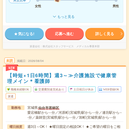
男女比率
女性
男性
もっと見る
気になる!
応募へ進む
詳しく見る
派遣会社
株式会社スタッフサービス メディカル事業本部
未読
掲載日
2026/08/04
NEW
【時短×1日6時間】週3～≫介護施設で健康管
理メイン＊看護師
職種未経験OK
交通費別途支給あり
土日祝日が休み
WEB登録OK
派遣
宮城県
仙台市若林区
勤務地
愛宕橋駅から---分／河原町(宮城県)駅から---分／連坊駅から--
-分／薬師堂(宮城県)駅から---分／卸町(宮城県)駅から---分
週3日～OK！ ★曜日固定の相談OK！ ★ご希望の曜日をご相
曜日頻度