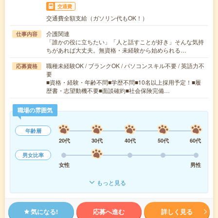
交通費
交通費全額支給（ガソリン代もOK！）
介護関連
仕事内容
「誰かの役に立ちたい」「人と話すことが好き」そんな気持
ちがあれば大丈夫。無資格・未経験から始められる…
職種未経験OK / ブランクOK / パソコンスキル不要 / 英語力不
応募資格
要
■資格・経験・年齢不問■学歴不問■10名以上採用予定！■履
歴書・志望動機不要■面談確約■社会保険完備…
職場の雰囲気
年齢層
20代
30代
40代
50代
60代
男女比率
女性
男性
もっと見る
気になる!
応募へ進む
詳しく見る