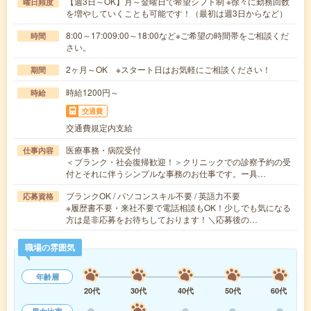
【週3日～OK】月～金曜日で希望シフト制 ※徐々に勤務回数
曜日頻度
を増やしていくことも可能です！（最初は週3日からなど）
8:00～17:009:00～18:00など※ご希望の時間帯をご相談くだ
時間
さい。
2ヶ月～OK ※スタート日はお気軽にご相談ください！
期間
時給1200円～
時給
交通費
交通費規定内支給
医療事務・病院受付
仕事内容
＜ブランク・社会復帰歓迎！＞クリニックでの診察予約の受
付とそれに伴うシンプルな事務のお仕事です。ー具…
ブランクOK / パソコンスキル不要 / 英語力不要
応募資格
※履歴書不要・来社不要で電話相談もOK！少しでも気になる
方は是非応募をお待ちしております！＼応募後の…
職場の雰囲気
年齢層
20代
30代
40代
50代
60代