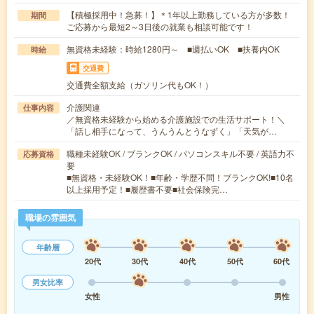
【積極採用中！急募！】＊1年以上勤務している方が多数！
期間
ご応募から最短2～3日後の就業も相談可能です！
無資格未経験：時給1280円～ ■週払いOK ■扶養内OK
時給
交通費
交通費全額支給（ガソリン代もOK！）
介護関連
仕事内容
／無資格未経験から始める介護施設での生活サポート！＼
「話し相手になって、うんうんとうなずく」「天気が…
職種未経験OK / ブランクOK / パソコンスキル不要 / 英語力不
応募資格
要
■無資格・未経験OK！■年齢・学歴不問！ブランクOK!■10名
以上採用予定！■履歴書不要■社会保険完…
職場の雰囲気
年齢層
20代
30代
40代
50代
60代
男女比率
女性
男性