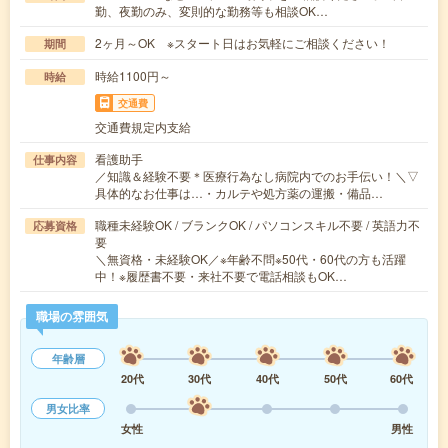
勤、夜勤のみ、変則的な勤務等も相談OK…
2ヶ月～OK ※スタート日はお気軽にご相談ください！
期間
時給1100円～
時給
交通費
交通費規定内支給
看護助手
仕事内容
／知識＆経験不要＊医療行為なし病院内でのお手伝い！＼▽
具体的なお仕事は…・カルテや処方薬の運搬・備品…
職種未経験OK / ブランクOK / パソコンスキル不要 / 英語力不
応募資格
要
＼無資格・未経験OK／※年齢不問※50代・60代の方も活躍
中！※履歴書不要・来社不要で電話相談もOK…
職場の雰囲気
年齢層
20代
30代
40代
50代
60代
男女比率
女性
男性