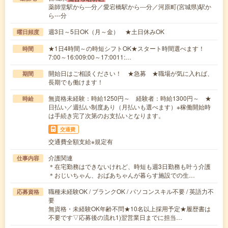
薬師堂駅から---分／愛宕橋駅から---分／河原町(宮城県)駅か
ら---分
週3日～5日OK（月～金） ★土日休みOK
曜日頻度
★1日4時間～の時短シフトOK★スタート時間選べます！
時間
7:00～16:009:00～17:0011:…
開始日はご相談ください！ ★急募 ★職場が気に入れば、
期間
長期でも働けます！
無資格未経験：時給1250円～ 経験者：時給1300円～ ★
時給
日払い／週払い制度あり（月払いも選べます）※稼働開始時
は手続き完了次第のお支払いとなります。
交通費
交通費全額支給※規定有
介護関連
仕事内容
＊在宅勤務はできないけれど、時短も週3日勤務も叶う介護
＊おじいちゃん、おばあちゃんが暮らす施設での生…
職種未経験OK / ブランクOK / パソコンスキル不要 / 英語力不
応募資格
要
無資格・未経験OK年齢不問★10名以上採用予定★履歴書は
不要です▽応募後の流れ1)翌営業日までに担当…