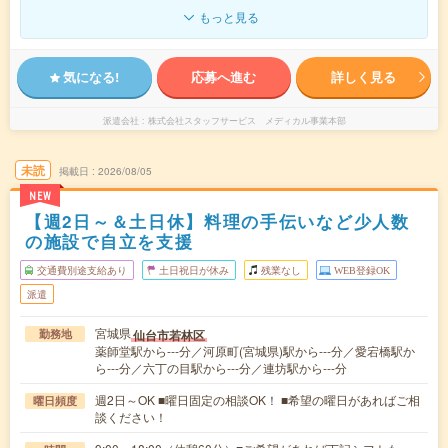
もっと見る
気になる!
応募へ進む
詳しく見る
派遣会社
株式会社スタッフサービス メディカル事業本部
未読
掲載日
2026/08/05
NEW
【週2日～＆土日休】料理の手伝いなど少人数
の施設で自立を支援
交通費別途支給あり
土日祝日が休み
残業なし
WEB登録OK
派遣
宮城県
仙台市若林区
勤務地
薬師堂駅から---分／河原町(宮城県)駅から---分／愛宕橋駅か
ら---分／六丁の目駅から---分／連坊駅から---分
週2日～OK ■曜日固定の相談OK！ ■希望の曜日があればご相
曜日頻度
談ください！