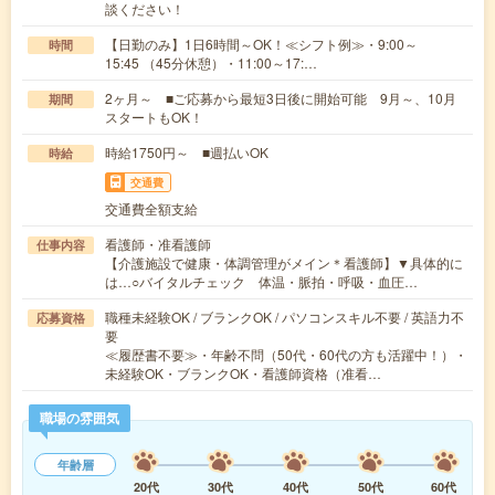
談ください！
【日勤のみ】1日6時間～OK！≪シフト例≫・9:00～
時間
15:45 （45分休憩）・11:00～17:…
2ヶ月～ ■ご応募から最短3日後に開始可能 9月～、10月
期間
スタートもOK！
時給1750円～ ■週払いOK
時給
交通費
交通費全額支給
看護師・准看護師
仕事内容
【介護施設で健康・体調管理がメイン＊看護師】▼具体的に
は…○バイタルチェック 体温・脈拍・呼吸・血圧…
職種未経験OK / ブランクOK / パソコンスキル不要 / 英語力不
応募資格
要
≪履歴書不要≫・年齢不問（50代・60代の方も活躍中！）・
未経験OK・ブランクOK・看護師資格（准看…
職場の雰囲気
年齢層
20代
30代
40代
50代
60代