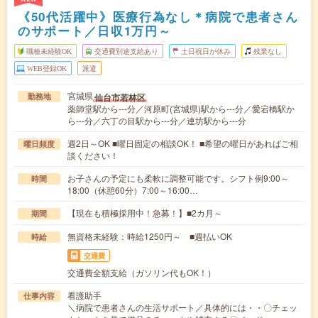
《50代活躍中》医療行為なし＊病院で患者さん
のサポート／日収1万円～
職種未経験OK
交通費別途支給あり
土日祝日が休み
残業なし
WEB登録OK
派遣
宮城県
仙台市若林区
勤務地
薬師堂駅から---分／河原町(宮城県)駅から---分／愛宕橋駅か
ら---分／六丁の目駅から---分／連坊駅から---分
週2日～OK ■曜日固定の相談OK！ ■希望の曜日があればご相
曜日頻度
談ください！
お子さんの予定にも柔軟に調整可能です。シフト例9:00～
時間
18:00（休憩60分）7:00～16:00…
【現在も積極採用中！急募！】■2カ月～
期間
無資格未経験：時給1250円～ ■週払いOK
時給
交通費
交通費全額支給（ガソリン代もOK！）
看護助手
仕事内容
＼病院で患者さんの生活サポート／具体的には・・〇チェッ