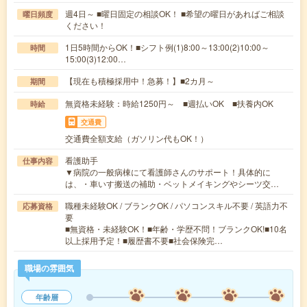
週4日～ ■曜日固定の相談OK！ ■希望の曜日があればご相談
曜日頻度
ください！
1日5時間からOK！■シフト例(1)8:00～13:00(2)10:00～
時間
15:00(3)12:00…
【現在も積極採用中！急募！】■2カ月～
期間
無資格未経験：時給1250円～ ■週払いOK ■扶養内OK
時給
交通費
交通費全額支給（ガソリン代もOK！）
看護助手
仕事内容
▼病院の一般病棟にて看護師さんのサポート！具体的に
は、・車いす搬送の補助・ベットメイキングやシーツ交…
職種未経験OK / ブランクOK / パソコンスキル不要 / 英語力不
応募資格
要
■無資格・未経験OK！■年齢・学歴不問！ブランクOK!■10名
以上採用予定！■履歴書不要■社会保険完…
職場の雰囲気
年齢層