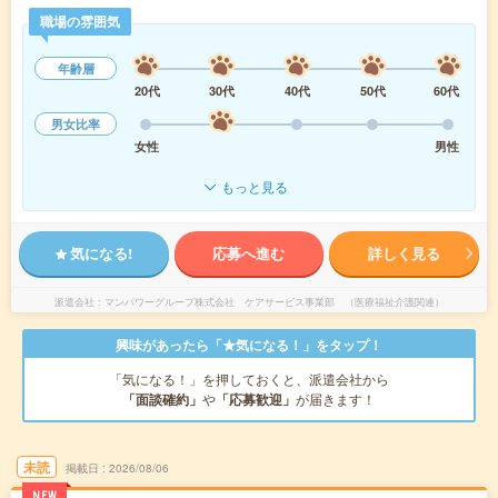
職場の雰囲気
年齢層
20代
30代
40代
50代
60代
男女比率
女性
男性
もっと見る
気になる!
応募へ進む
詳しく見る
派遣会社
マンパワーグループ株式会社 ケアサービス事業部 （医療福祉介護関連）
興味があったら「★気になる！」をタップ！
「気になる！」を押しておくと、派遣会社から
「面談確約」
や
「応募歓迎」
が届きます！
未読
掲載日
2026/08/06
NEW