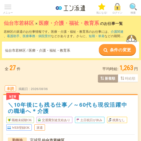
メニュー
気になる!
ログイン
検索
仙台市若林区
×
医療・介護・福祉・教育系
のお仕事一覧
若林区の派遣のお仕事情報です。医療・介護・福祉・教育系のお仕事には、
介護関連
、
看護助手
、
医療事務・病院受付
などがあります。さらに、
短期
・
単発
などの期間
や、
職種未経験OK
などのこだわり条件で絞り込んでいただけます。
条件の変更
仙台市若林区 / 医療・介護・福祉・教育系
27
1,263
全
件
平均時給:
円
時給順
新着順
未読
掲載日
2026/08/06
NEW
＼10年後にも残る仕事／～60代も現役活躍中
の職場へ＊介護
職種未経験OK
交通費別途支給あり
土日祝日が休み
残業なし
WEB登録OK
派遣
宮城県
仙台市若林区
勤務地