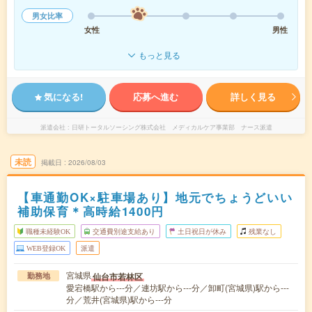
男女比率
女性
男性
もっと見る
気になる!
応募へ進む
詳しく見る
派遣会社
日研トータルソーシング株式会社 メディカルケア事業部 ナース派遣
未読
掲載日
2026/08/03
【車通勤OK×駐車場あり】地元でちょうどいい
補助保育＊高時給1400円
職種未経験OK
交通費別途支給あり
土日祝日が休み
残業なし
WEB登録OK
派遣
宮城県
仙台市若林区
勤務地
愛宕橋駅から---分／連坊駅から---分／卸町(宮城県)駅から---
分／荒井(宮城県)駅から---分