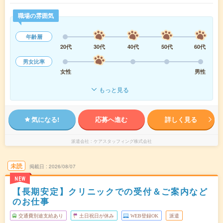
職場の雰囲気
年齢層
20代
30代
40代
50代
60代
男女比率
女性
男性
もっと見る
気になる!
応募へ進む
詳しく見る
派遣会社
ケアスタッフィング株式会社
未読
掲載日
2026/08/07
NEW
【長期安定】クリニックでの受付＆ご案内など
のお仕事
交通費別途支給あり
土日祝日が休み
WEB登録OK
派遣