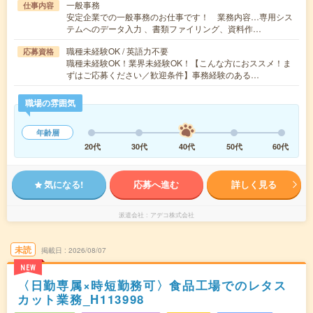
一般事務
仕事内容
安定企業での一般事務のお仕事です！ 業務内容…専用シス
テムへのデータ入力 、書類ファイリング、資料作…
職種未経験OK / 英語力不要
応募資格
職種未経験OK！業界未経験OK！【こんな方におススメ！ま
ずはご応募ください／歓迎条件】事務経験のある…
職場の雰囲気
年齢層
20代
30代
40代
50代
60代
気になる!
応募へ進む
詳しく見る
派遣会社
アデコ株式会社
未読
掲載日
2026/08/07
NEW
〈日勤専属×時短勤務可〉食品工場でのレタス
カット業務_H113998