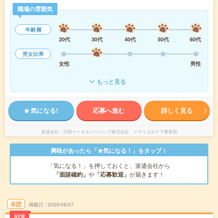
職場の雰囲気
年齢層
20代
30代
40代
50代
60代
男女比率
女性
男性
もっと見る
気になる!
応募へ進む
詳しく見る
派遣会社
日研トータルソーシング株式会社 メディカルケア事業部
興味があったら「★気になる！」をタップ！
「気になる！」を押しておくと、派遣会社から
「面談確約」
や
「応募歓迎」
が届きます！
未読
掲載日
2026/08/07
NEW