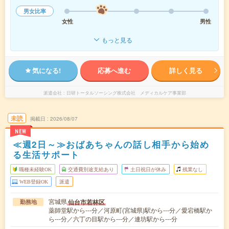
男女比率
女性
男性
もっと見る
気になる!
応募へ進む
詳しく見る
派遣会社
日研トータルソーシング株式会社 メディカルケア事業部
未読
掲載日
2026/08/07
NEW
≪週2日～≫おばあちゃんの話し相手から始め
る生活サポート
職種未経験OK
交通費別途支給あり
土日祝日が休み
残業なし
WEB登録OK
派遣
宮城県
仙台市若林区
勤務地
薬師堂駅から---分／河原町(宮城県)駅から---分／愛宕橋駅か
ら---分／六丁の目駅から---分／連坊駅から---分