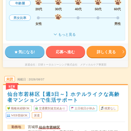
年齢層
20代
30代
40代
50代
60代
男女比率
女性
男性
もっと見る
気になる!
応募へ進む
詳しく見る
派遣会社
日研トータルソーシング株式会社 メディカルケア事業部
未読
掲載日
2026/08/07
NEW
仙台市若林区【週3日～】ホテルライクな高齢
者マンションで生活サポート
職種未経験OK
交通費別途支給あり
土日祝日が休み
残業なし
WEB登録OK
派遣
宮城県
仙台市若林区
勤務地