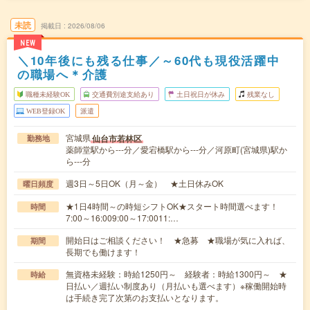
未読
掲載日
2026/08/06
NEW
＼10年後にも残る仕事／～60代も現役活躍中
の職場へ＊介護
職種未経験OK
交通費別途支給あり
土日祝日が休み
残業なし
WEB登録OK
派遣
宮城県
仙台市若林区
勤務地
薬師堂駅から---分／愛宕橋駅から---分／河原町(宮城県)駅か
ら---分
週3日～5日OK（月～金） ★土日休みOK
曜日頻度
★1日4時間～の時短シフトOK★スタート時間選べます！
時間
7:00～16:009:00～17:0011:…
開始日はご相談ください！ ★急募 ★職場が気に入れば、
期間
長期でも働けます！
無資格未経験：時給1250円～ 経験者：時給1300円～ ★
時給
日払い／週払い制度あり（月払いも選べます）※稼働開始時
は手続き完了次第のお支払いとなります。