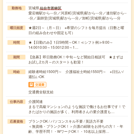
宮城県
仙台市若林区
勤務地
愛宕橋駅から---分／河原町(宮城県)駅から---分／連坊駅から--
-分／薬師堂(宮城県)駅から---分／卸町(宮城県)駅から---分
★週2日～（月～日） ※希望のシフトを毎月提出（日数と曜
曜日頻度
日の組み合わせや固定も可）
★【日勤のみ】1日5時間～OK！≪シフト例≫9:00～
時間
14:0010:00～15:0012:00～1…
【急募】即日勤務OK！中旬～など開始日相談可 ★まずは
期間
お試し2カ月～のスタートも歓迎！
経験者時給1500円～ 介護福祉士時給1550円～ ※日払い/
時給
週払いOK
交通費
交通費全額支給
介護関連
仕事内容
まるで高級マンションのような施設で働けるお仕事です！で
きたばかりの施設が多く、利用者さんの要介護度も…
ブランクOK / パソコンスキル不要 / 英語力不要
応募資格
＜無資格・ブランクOK！＞介護の経験をお持ちの方！・年
齢、学歴不問！・WワークOK！・10名以上採用…