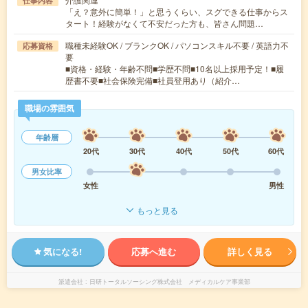
仕事内容
「え？意外に簡単！」と思うくらい、スグできる仕事からス
タート！経験がなくて不安だった方も、皆さん問題…
職種未経験OK / ブランクOK / パソコンスキル不要 / 英語力不
応募資格
要
■資格・経験・年齢不問■学歴不問■10名以上採用予定！■履
歴書不要■社会保険完備■社員登用あり（紹介…
職場の雰囲気
年齢層
20代
30代
40代
50代
60代
男女比率
女性
男性
もっと見る
気になる!
応募へ進む
詳しく見る
派遣会社
日研トータルソーシング株式会社 メディカルケア事業部