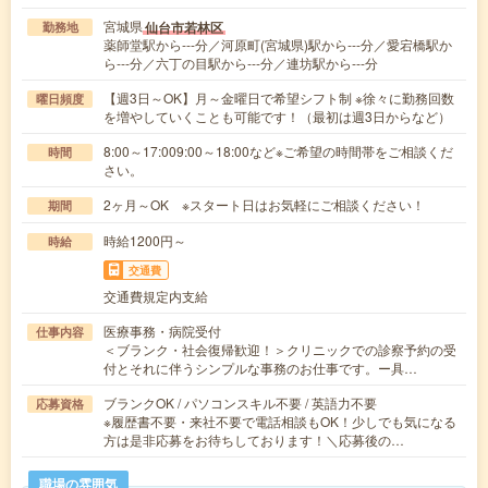
宮城県
仙台市若林区
勤務地
薬師堂駅から---分／河原町(宮城県)駅から---分／愛宕橋駅か
ら---分／六丁の目駅から---分／連坊駅から---分
【週3日～OK】月～金曜日で希望シフト制 ※徐々に勤務回数
曜日頻度
を増やしていくことも可能です！（最初は週3日からなど）
8:00～17:009:00～18:00など※ご希望の時間帯をご相談くだ
時間
さい。
2ヶ月～OK ※スタート日はお気軽にご相談ください！
期間
時給1200円～
時給
交通費
交通費規定内支給
医療事務・病院受付
仕事内容
＜ブランク・社会復帰歓迎！＞クリニックでの診察予約の受
付とそれに伴うシンプルな事務のお仕事です。ー具…
ブランクOK / パソコンスキル不要 / 英語力不要
応募資格
※履歴書不要・来社不要で電話相談もOK！少しでも気になる
方は是非応募をお待ちしております！＼応募後の…
職場の雰囲気