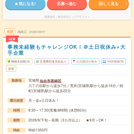
気になる!
応募へ進む
詳しく見る
派遣会社
株式会社ビッグアビリティ
未読
掲載日
2026/08/07
NEW
事務未経験もチャレンジOK！＠土日祝休み×大
手企業
職種未経験OK
交通費別途支給あり
土日祝日が休み
WEB登録OK
派遣
宮城県
仙台市若林区
勤務地
六丁の目駅から徒歩7分／荒井(宮城県)駅から徒歩16分／卸
町(宮城県)駅から徒歩22分
月～金※土日休み！
曜日頻度
8:30～17:30(実働:8時間) (休憩60分)
時間
2026/9/下旬～長期（3カ月以上） ★9月～OK！
期間
時給1350円
時給