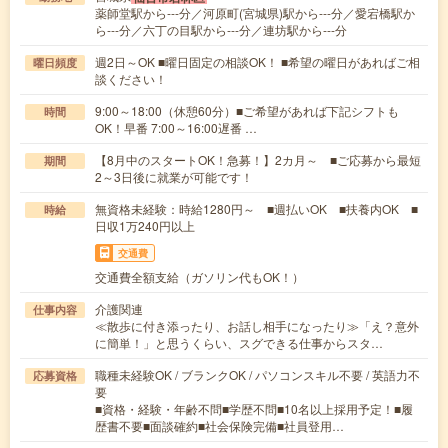
薬師堂駅から---分／河原町(宮城県)駅から---分／愛宕橋駅か
ら---分／六丁の目駅から---分／連坊駅から---分
週2日～OK ■曜日固定の相談OK！ ■希望の曜日があればご相
曜日頻度
談ください！
9:00～18:00（休憩60分）■ご希望があれば下記シフトも
時間
OK！早番 7:00～16:00遅番 …
【8月中のスタートOK！急募！】2カ月～ ■ご応募から最短
期間
2～3日後に就業が可能です！
無資格未経験：時給1280円～ ■週払いOK ■扶養内OK ■
時給
日収1万240円以上
交通費
交通費全額支給（ガソリン代もOK！）
介護関連
仕事内容
≪散歩に付き添ったり、お話し相手になったり≫「え？意外
に簡単！」と思うくらい、スグできる仕事からスタ…
職種未経験OK / ブランクOK / パソコンスキル不要 / 英語力不
応募資格
要
■資格・経験・年齢不問■学歴不問■10名以上採用予定！■履
歴書不要■面談確約■社会保険完備■社員登用…