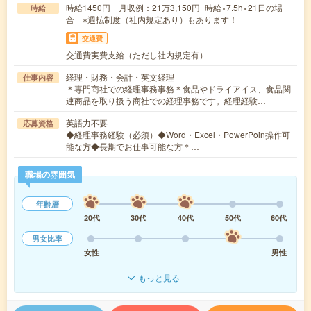
時給1450円 月収例：21万3,150円=時給×7.5h×21日の場
時給
合 ※週払制度（社内規定あり）もあります！
交通費
交通費実費支給（ただし社内規定有）
経理・財務・会計・英文経理
仕事内容
＊専門商社での経理事務事務＊食品やドライアイス、食品関
連商品を取り扱う商社での経理事務です。経理経験…
英語力不要
応募資格
◆経理事務経験（必須）◆Word・Excel・PowerPoin操作可
能な方◆長期でお仕事可能な方＊…
職場の雰囲気
年齢層
20代
30代
40代
50代
60代
男女比率
女性
男性
もっと見る