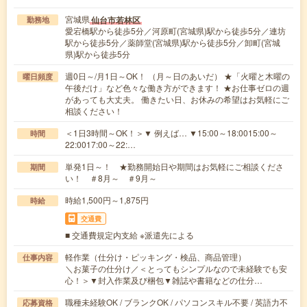
宮城県
仙台市若林区
勤務地
愛宕橋駅から徒歩5分／河原町(宮城県)駅から徒歩5分／連坊
駅から徒歩5分／薬師堂(宮城県)駅から徒歩5分／卸町(宮城
県)駅から徒歩5分
週0日～/月1日～OK！ （月～日のあいだ） ★「火曜と木曜の
曜日頻度
午後だけ」など色々な働き方ができます！ ★お仕事ゼロの週
があっても大丈夫。 働きたい日、お休みの希望はお気軽にご
相談ください！
＜1日3時間～OK！＞▼ 例えば… ▼15:00～18:0015:00～
時間
22:0017:00～22:…
単発1日～！ ★勤務開始日や期間はお気軽にご相談くださ
期間
い！ ＃8月～ ＃9月～
時給1,500円～1,875円
時給
交通費
■ 交通費規定内支給 ※派遣先による
軽作業（仕分け・ピッキング・検品、商品管理）
仕事内容
＼お菓子の仕分け／＜とってもシンプルなので未経験でも安
心！＞▼封入作業及び梱包▼雑誌や書籍などの仕分…
職種未経験OK / ブランクOK / パソコンスキル不要 / 英語力不
応募資格