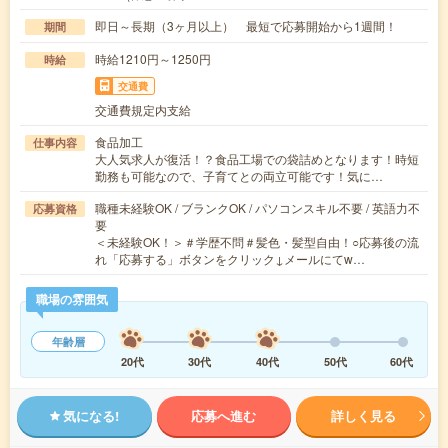
即日～長期（3ヶ月以上） 最短で応募開始から1週間！
期間
時給1210円～1250円
時給
交通費
交通費規定内支給
食品加工
仕事内容
大人気求人が復活！？食品工場での袋詰めとなります！時短
勤務も可能なので、子育てとの両立可能です！気に…
職種未経験OK / ブランクOK / パソコンスキル不要 / 英語力不
応募資格
要
＜未経験OK！＞＃学歴不問＃髪色・髪型自由！○応募後の流
れ「応募する」ボタンをクリック↓メールにてw…
職場の雰囲気
年齢層
20代
30代
40代
50代
60代
気になる!
応募へ進む
詳しく見る