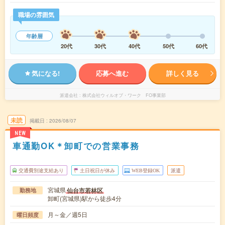
職場の雰囲気
年齢層
20代
30代
40代
50代
60代
気になる!
応募へ進む
詳しく見る
派遣会社
株式会社ウィルオブ・ワーク FO事業部
未読
掲載日
2026/08/07
NEW
車通勤OK＊卸町での営業事務
交通費別途支給あり
土日祝日が休み
WEB登録OK
派遣
宮城県
仙台市若林区
勤務地
卸町(宮城県)駅から徒歩4分
月～金／週5日
曜日頻度