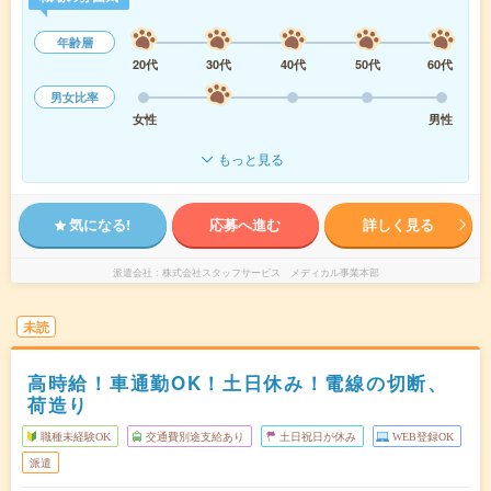
年齢層
20代
30代
40代
50代
60代
男女比率
女性
男性
もっと見る
気になる!
応募へ進む
詳しく見る
派遣会社
株式会社スタッフサービス メディカル事業本部
未読
高時給！車通勤OK！土日休み！電線の切断、
荷造り
職種未経験OK
交通費別途支給あり
土日祝日が休み
WEB登録OK
派遣