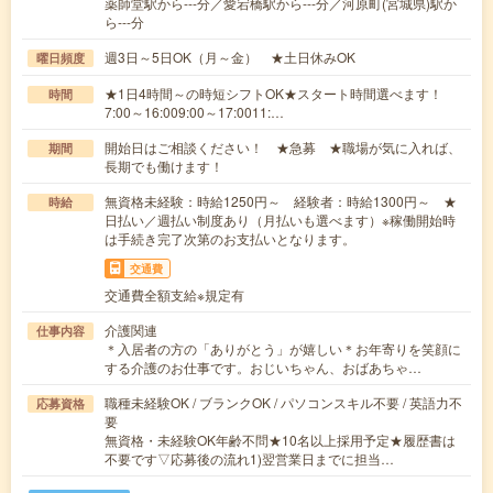
薬師堂駅から---分／愛宕橋駅から---分／河原町(宮城県)駅か
ら---分
週3日～5日OK（月～金） ★土日休みOK
曜日頻度
★1日4時間～の時短シフトOK★スタート時間選べます！
時間
7:00～16:009:00～17:0011:…
開始日はご相談ください！ ★急募 ★職場が気に入れば、
期間
長期でも働けます！
無資格未経験：時給1250円～ 経験者：時給1300円～ ★
時給
日払い／週払い制度あり（月払いも選べます）※稼働開始時
は手続き完了次第のお支払いとなります。
交通費
交通費全額支給※規定有
介護関連
仕事内容
＊入居者の方の「ありがとう」が嬉しい＊お年寄りを笑顔に
する介護のお仕事です。おじいちゃん、おばあちゃ…
職種未経験OK / ブランクOK / パソコンスキル不要 / 英語力不
応募資格
要
無資格・未経験OK年齢不問★10名以上採用予定★履歴書は
不要です▽応募後の流れ1)翌営業日までに担当…