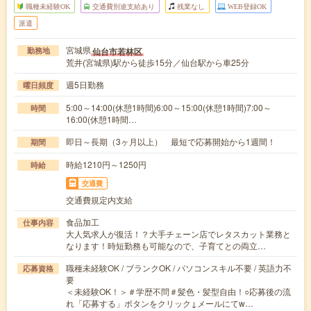
職種未経験OK
交通費別途支給あり
残業なし
WEB登録OK
派遣
宮城県
仙台市若林区
勤務地
荒井(宮城県)駅から徒歩15分／仙台駅から車25分
週5日勤務
曜日頻度
5:00～14:00(休憩1時間)6:00～15:00(休憩1時間)7:00～
時間
16:00(休憩1時間…
即日～長期（3ヶ月以上） 最短で応募開始から1週間！
期間
時給1210円～1250円
時給
交通費
交通費規定内支給
食品加工
仕事内容
大人気求人が復活！？大手チェーン店でレタスカット業務と
なります！時短勤務も可能なので、子育てとの両立…
職種未経験OK / ブランクOK / パソコンスキル不要 / 英語力不
応募資格
要
＜未経験OK！＞＃学歴不問＃髪色・髪型自由！○応募後の流
れ「応募する」ボタンをクリック↓メールにてw…