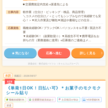
■ 交通費規定内支給 ※派遣先による
軽作業（仕分け・ピッキング・検品、商品管理）
仕事内容
＼コスメの仕分け／＜とってもシンプルなので未経験でも安
心！＞▼封入作業及び梱包▼雑誌や書籍などの仕分…
職種未経験OK / ブランクOK / パソコンスキル不要 / 英語力不
応募資格
要
▼未経験OK！（副業歓迎☆）▼高校生不可▼携帯電話をお
持ちの方（業務連絡に使用）※応募後のご連絡はメ…
気になる!
応募へ進む
詳しく見る
派遣会社
株式会社バイトレ（キャムコムグループ）
未読
掲載日
2026/08/07
NEW
《単発1日OK！日払い可》＊お菓子のモクモク
シール貼り
職種未経験OK
交通費別途支給あり
土日祝日が休み
WEB登録OK
派遣