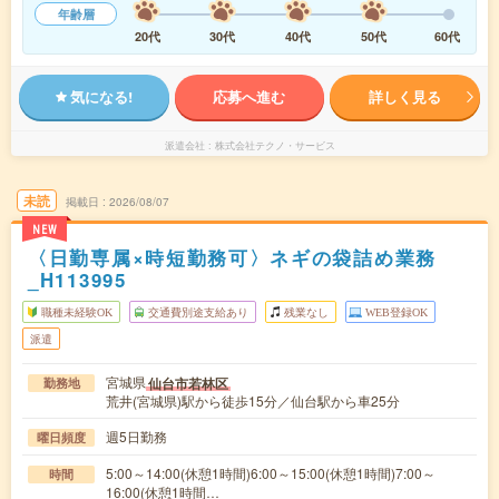
年齢層
20代
30代
40代
50代
60代
気になる!
応募へ進む
詳しく見る
派遣会社
株式会社テクノ・サービス
未読
掲載日
2026/08/07
NEW
〈日勤専属×時短勤務可〉ネギの袋詰め業務
_H113995
職種未経験OK
交通費別途支給あり
残業なし
WEB登録OK
派遣
宮城県
仙台市若林区
勤務地
荒井(宮城県)駅から徒歩15分／仙台駅から車25分
週5日勤務
曜日頻度
5:00～14:00(休憩1時間)6:00～15:00(休憩1時間)7:00～
時間
16:00(休憩1時間…