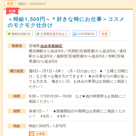
未読
掲載日
2026/08/07
NEW
＜時給1,500円～＊好きな時にお仕事＞コスメ
のモクモク仕分け
職種未経験OK
交通費別途支給あり
WEB登録OK
派遣
宮城県
仙台市若林区
勤務地
愛宕橋駅から徒歩5分／河原町(宮城県)駅から徒歩5分／連坊
駅から徒歩5分／薬師堂(宮城県)駅から徒歩5分／卸町(宮城
県)駅から徒歩5分
週0日～/月1日～OK！ （月～日のあいだ） ★「土曜と日曜だ
曜日頻度
け」など色々な働き方ができます！ ★お仕事ゼロの週があっ
ても大丈夫。 働きたい日、お休みの希望はお気軽にご相談く
ださい！
9:00～17:0010:00～19:00 など■ 他の時間帯もお気軽にご
時間
相談ください！
単発1日～！ ★勤務開始日や期間はお気軽にご相談くださ
期間
い！ ＃8月～ ＃9月～
時給1,500円～1,875円
時給
交通費