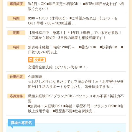
週2日～OK ■曜日固定の相談OK！ ■希望の曜日があればご相
曜日頻度
談ください！
9:00～18:00（休憩60分）■ご希望があれば下記シフトも
時間
OK！早番 7:00～16:00遅番 …
【積極採用中！急募！】＊1年以上勤務している方が多数！
期間
ご応募から最短2～3日後の就業も相談可能です！
無資格未経験：時給1280円～ ■週払いOK ■扶養内OK ■
時給
日収1万240円以上
交通費
交通費全額支給（ガソリン代もOK！）
介護関連
仕事内容
≪お話し相手になるだけでも立派な介護！≫＊お年寄りが昼
間だけ生活のサポートを受けたり、気分転換できる…
職種未経験OK / ブランクOK / パソコンスキル不要 / 英語力不
応募資格
要
■無資格・未経験OK！■年齢・学歴不問！ブランクOK!■10名
以上採用予定！■履歴書不要■社会保険完…
職場の雰囲気