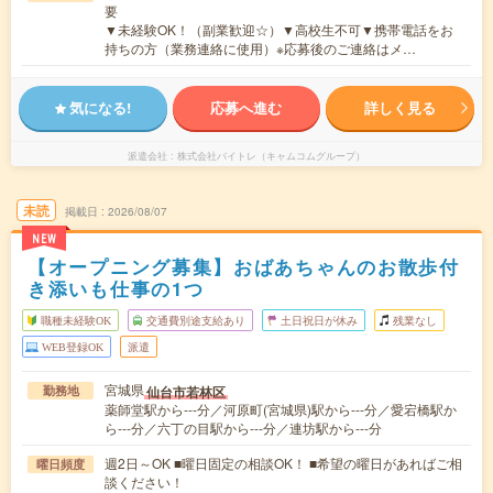
要
▼未経験OK！（副業歓迎☆）▼高校生不可▼携帯電話をお
持ちの方（業務連絡に使用）※応募後のご連絡はメ…
気になる!
応募へ進む
詳しく見る
派遣会社
株式会社バイトレ（キャムコムグループ）
未読
掲載日
2026/08/07
NEW
【オープニング募集】おばあちゃんのお散歩付
き添いも仕事の1つ
職種未経験OK
交通費別途支給あり
土日祝日が休み
残業なし
WEB登録OK
派遣
宮城県
仙台市若林区
勤務地
薬師堂駅から---分／河原町(宮城県)駅から---分／愛宕橋駅か
ら---分／六丁の目駅から---分／連坊駅から---分
週2日～OK ■曜日固定の相談OK！ ■希望の曜日があればご相
曜日頻度
談ください！