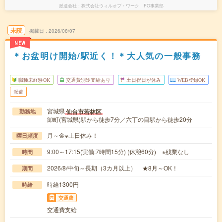
派遣会社
株式会社ウィルオブ・ワーク FO事業部
未読
掲載日
2026/08/07
NEW
＊お盆明け開始/駅近く！＊大人気の一般事務
職種未経験OK
交通費別途支給あり
土日祝日が休み
WEB登録OK
派遣
宮城県
仙台市若林区
勤務地
卸町(宮城県)駅から徒歩7分／六丁の目駅から徒歩20分
月～金※土日休み！
曜日頻度
9:00～17:15(実働:7時間15分) (休憩60分) ※残業なし
時間
2026/8/中旬～長期（3カ月以上） ★8月～OK！
期間
時給1300円
時給
交通費
交通費支給