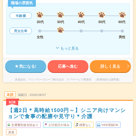
職場の雰囲気
年齢層
20代
30代
40代
50代
60代
男女比率
女性
男性
もっと見る
気になる!
応募へ進む
詳しく見る
派遣会社
マンパワーグループ株式会社 ケアサービス事業部 （医療福祉介護関連）
未読
掲載日
2026/08/07
NEW
【週2日＊高時給1500円～】シニア向けマンシ
ョンで食事の配膳や見守り＊介護
交通費別途支給あり
土日祝日が休み
残業なし
WEB登録OK
派遣