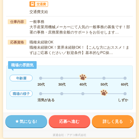
交通費
交通費支給
一般事務
仕事内容
大手産業用機械メーカーにて人気の一般事務の募集です！部
署の事務・庶務業務全般のサポートをお任せします…
職種未経験OK
応募資格
職種未経験OK！業界未経験OK！【こんな方におススメ！ま
ずはご応募ください／歓迎条件】基本的なPC操…
職場の雰囲気
年齢層
20代
30代
40代
50代
60代
職場の様子
活気がある
しずか
気になる!
応募へ進む
詳しく見る
派遣会社
アデコ株式会社