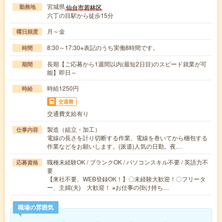
宮城県
仙台市若林区
勤務地
六丁の目駅から徒歩15分
月～金
曜日頻度
8:30～17:30※表記のうち実働8時間です。
時間
長期【ご応募から1週間以内(最短2日目)のスピード就業が可
期間
能】即日～
時給1250円
時給
交通費
交通費支給有り
製造（組立・加工）
仕事内容
電線の長さを計り切断する作業、電線を巻いてから梱包する
作業などをお願いします。(派遣)人気の日勤。夜…
職種未経験OK / ブランクOK / パソコンスキル不要 / 英語力不
応募資格
要
【来社不要、WEB登録OK！】〇未経験大歓迎！〇フリータ
ー、主婦(夫) 大歓迎！ ※お仕事の掛け持ち…
職場の雰囲気