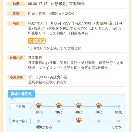
08:30-17:15（休憩45分）実働8時間
時間
即日～長期 ※開始日相談OK
期間
時給1350円 月収例 22万円 時給1350円×実働8h×週5日×4
時給
週+残業5h ※月収例を保証するものではありません。※給与
即受取りサービス利用可（利用条件有）
交通費
1ヶ月3万円を上限として実費支給
営業事務
仕事内容
営業事務のお仕事・受発注業務・納期調整・伝票発行・入金
処理・ファイリング・電話対応・来客対応※派遣か…
ブランクOK / 英語力不要
応募資格
営業事務の経験がある方
職場の雰囲気
年齢層
20代
30代
40代
50代
60代
職場の様子
活気がある
しずか