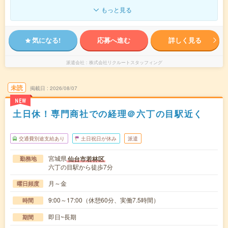
もっと見る
気になる!
応募へ進む
詳しく見る
派遣会社
株式会社リクルートスタッフィング
未読
掲載日
2026/08/07
NEW
土日休！専門商社での経理＠六丁の目駅近く
交通費別途支給あり
土日祝日が休み
派遣
宮城県
仙台市若林区
勤務地
六丁の目駅から徒歩7分
月～金
曜日頻度
9:00～17:00（休憩60分、実働7.5時間）
時間
即日~長期
期間