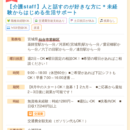
【介護staff】人と話すのが好きな方に＊未経
験からはじめる生活サポート
職種未経験OK
交通費別途支給あり
土日祝日が休み
残業なし
WEB登録OK
派遣
宮城県
仙台市若林区
勤務地
薬師堂駅から---分／河原町(宮城県)駅から---分／愛宕橋駅か
ら---分／六丁の目駅から---分／連坊駅から---分
週2日～OK ■曜日固定の相談OK！ ■希望の曜日があればご相
曜日頻度
談ください！
9:00～18:00（休憩60分）■ご希望があれば下記シフトも
時間
OK！早番 7:00～16:00遅番 …
【8月中のスタートOK！急募！】2カ月～ ■ご応募から最短
期間
2～3日後に就業が可能です！
無資格未経験：時給1280円～ ■週払いOK ■扶養内OK ■
時給
日収1万240円以上
交通費
交通費全額支給（ガソリン代もOK！）
介護関連