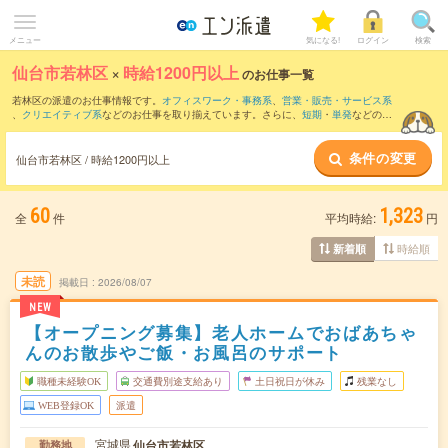
メニュー
気になる!
ログイン
検索
仙台市若林区
×
時給1200円以上
のお仕事一覧
若林区の派遣のお仕事情報です。
オフィスワーク・事務系
、
営業・販売・サービス系
、
クリエイティブ系
などのお仕事を取り揃えています。さらに、
短期
・
単発
などの期
間や、
職種未経験OK
などのこだわり条件で絞り込んでいただけます。
条件の変更
仙台市若林区 / 時給1200円以上
60
1,323
全
件
平均時給:
円
時給順
新着順
未読
掲載日
2026/08/07
NEW
【オープニング募集】老人ホームでおばあちゃ
んのお散歩やご飯・お風呂のサポート
職種未経験OK
交通費別途支給あり
土日祝日が休み
残業なし
WEB登録OK
派遣
宮城県
仙台市若林区
勤務地