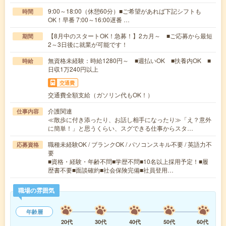
9:00～18:00（休憩60分）■ご希望があれば下記シフトも
時間
OK！早番 7:00～16:00遅番 …
【8月中のスタートOK！急募！】2カ月～ ■ご応募から最短
期間
2～3日後に就業が可能です！
無資格未経験：時給1280円～ ■週払いOK ■扶養内OK ■
時給
日収1万240円以上
交通費
交通費全額支給（ガソリン代もOK！）
介護関連
仕事内容
≪散歩に付き添ったり、お話し相手になったり≫「え？意外
に簡単！」と思うくらい、スグできる仕事からスタ…
職種未経験OK / ブランクOK / パソコンスキル不要 / 英語力不
応募資格
要
■資格・経験・年齢不問■学歴不問■10名以上採用予定！■履
歴書不要■面談確約■社会保険完備■社員登用…
職場の雰囲気
年齢層
20代
30代
40代
50代
60代