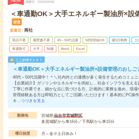
NEW
掲載日
2026/08/08
＜車通勤OK＞大手エネルギー製油所×設
派遣
商社
派遣先
英語不要
履歴書不要
40～50代活躍
WEB登録OK
週5日勤務
土
車通勤可
大手
制服
Word
Excel
ここがポイント！
＜車通勤OK＞大手エネルギー製油所×設備管理のおしご
40代～50代活躍中！＊＼社内外との連携が多く発生するためコミュ
【企業紹介】ガソリンやエネルギーを供給し、社会インフラを支える
丁寧に作業でき、細かな点に気づける方。計画的に業務を進め、現場
管理経験ある方は即戦力としてご活躍いただけます！基本的にPC操
キ…
つづきを見る
勤務地
宮城県
仙台市宮城野区
多賀城駅から車16分／下馬駅から車15分
曜日頻度
月～金※土日休み！