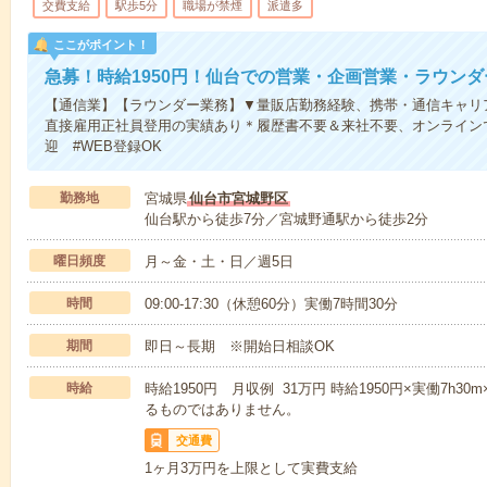
交費支給
駅歩5分
職場が禁煙
派遣多
ここがポイント！
急募！時給1950円！仙台での営業・企画営業・ラウンダ
【通信業】【ラウンダー業務】▼量販店勤務経験、携帯・通信キャリ
直接雇用正社員登用の実績あり＊履歴書不要＆来社不要、オンラインで
迎 #WEB登録OK
勤務地
宮城県
仙台市宮城野区
仙台駅から徒歩7分／宮城野通駅から徒歩2分
曜日頻度
月～金・土・日／週5日
時間
09:00-17:30（休憩60分）実働7時間30分
期間
即日～長期 ※開始日相談OK
時給
時給1950円 月収例 31万円 時給1950円×実働7h30
るものではありません。
交通費
1ヶ月3万円を上限として実費支給