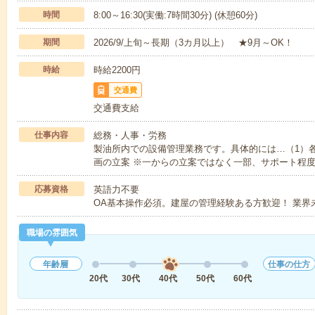
時間
8:00～16:30(実働:7時間30分) (休憩60分)
期間
2026/9/上旬～長期（3カ月以上） ★9月～OK！
時給
時給2200円
交通費
交通費支給
仕事内容
総務・人事・労務
製油所内での設備管理業務です。具体的には…（1）
画の立案 ※一からの立案ではなく一部、サポート程度
応募資格
英語力不要
OA基本操作必須。建屋の管理経験ある方歓迎！ 業界
職場の雰囲気
年齢層
仕事の仕方
20代
30代
40代
50代
60代