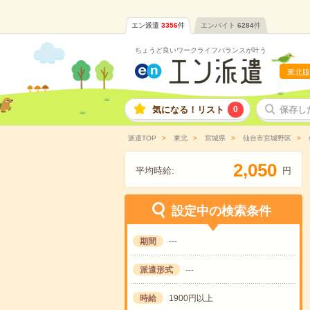
エン派遣
3356
件
エンバイト
6284
件
ちょうど良いワークライフバランスが叶う
東北版
気になる！リスト
0
保存し
派遣TOP
東北
宮城県
仙台市宮城野区
,
2
0
5
0
平均時給:
円
設定中の検索条件
期間
---
派遣形式
---
時給
1900円以上