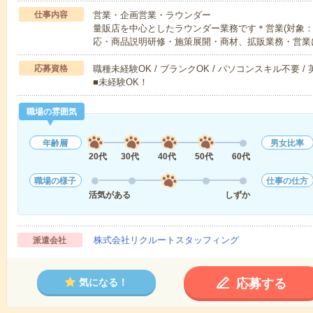
仕事内容
営業・企画営業・ラウンダー
量販店を中心としたラウンダー業務です＊営業(対象：
応・商品説明研修・施策展開・商材、拡販業務・営業
応募資格
職種未経験OK / ブランクOK / パソコンスキル不要 /
■未経験OK！
職場の雰囲気
年齢層
男女比率
20代
30代
40代
50代
60代
職場の様子
仕事の仕方
活気がある
しずか
株式会社リクルートスタッフィング
派遣会社
応募する
気になる！