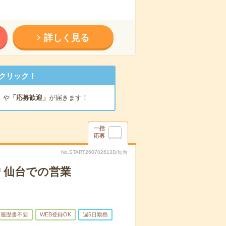
詳しく見る
クリック！
」
や
「応募歓迎」
が届きます！
一括
応募
No.START260702613D/仙台
要＊仙台での営業
履歴書不要
WEB登録OK
週5日勤務