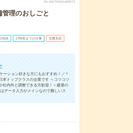
No.ADCTHA01486572
備管理のおしごと
日祝休
17時前までの仕事
交費支給
と
ニケーション好きな方にもおすすめ！／＊
日本トップクラスの企業です ＜コツコツ
や社内外と調整できる方歓迎！＞建屋の
作はデータ入力がメインなので難しいス