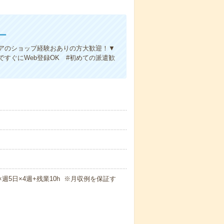
ー
アのショップ経験おありの方大歓迎！▼
すぐにWeb登録OK #初めての派遣歓
m×週5日×4週+残業10h ※月収例を保証す