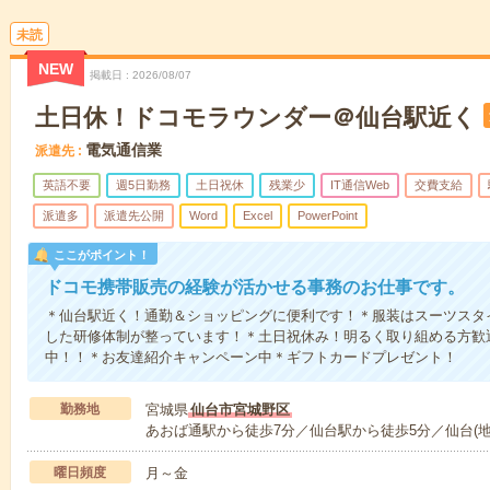
未読
NEW
掲載日
2026/08/07
土日休！ドコモラウンダー＠仙台駅近く
電気通信業
派遣先
英語不要
週5日勤務
土日祝休
残業少
IT通信Web
交費支給
派遣多
派遣先公開
Word
Excel
PowerPoint
ここがポイント！
ドコモ携帯販売の経験が活かせる事務のお仕事です。
＊仙台駅近く！通勤＆ショッピングに便利です！＊服装はスーツスタ
した研修体制が整っています！＊土日祝休み！明るく取り組める方歓迎
中！！＊お友達紹介キャンペーン中＊ギフトカードプレゼント！
勤務地
宮城県
仙台市宮城野区
あおば通駅から徒歩7分／仙台駅から徒歩5分／仙台(地
曜日頻度
月～金