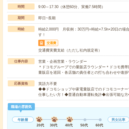
時間
9:00～17:30（休憩60分、実働7.5時間）
期間
即日~長期
時給
時給2,000円 月収例：30万円=時給×7.5h×20
す！
交通費
交通費実費支給（ただし社内規定有）
仕事内容
営業・企画営業・ラウンダー
＊ドコモグループでの量販店ラウンダー＊ドコモ携帯
量販店を巡回・各店舗の責任者との打ち合わせや進捗
応募資格
英語力不要
◆◆ドコモショップや家電量販店でのドコモコーナー
仕事したい方！◆普通自動車運転免許◆出張可能な方
職場の雰囲気
年齢層
男女比率
20代
30代
40代
50代
60代