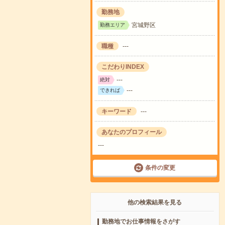
勤務地
宮城野区
勤務エリア
職種
---
こだわりINDEX
---
絶対
---
できれば
キーワード
---
あなたのプロフィール
---
条件の変更
他の検索結果を見る
勤務地でお仕事情報をさがす