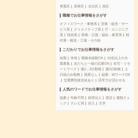
青葉区
若林区
太白区
泉区
職種でお仕事情報をさがす
オフィスワーク・事務系
営業・販売・サー
ビス系
クリエイティブ系
IT・エンジニア
系
技術系
医療・介護・福祉・教育系
軽
作業・物流・工場・その他
こだわりでお仕事情報をさがす
短期
単発
職種未経験OK
10名以上の大
量募集
友だちと一緒の応募OK
在宅・リモ
ートワーク
週2～3日勤務
週4日勤務
土
日祝のみ勤務
残業なし
副業・WワークOK
交通費別途支給あり
語学力が活かせる
人気のワードでお仕事情報をさがす
急募
年齢不問
財団法人
英語
書類チェ
ック
テレビ局
封入
大学