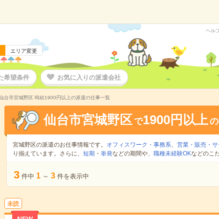
ヘル
エリア変更
た希望条件
お気に入りの派遣会社
仙台市宮城野区 時給1900円以上の派遣の仕事一覧
仙台市宮城野区
1900円以上
で
の
宮城野区の派遣のお仕事情報です。
オフィスワーク・事務系
、
営業・販売・サ
り揃えています。さらに、
短期
・
単発
などの期間や、
職種未経験OK
などのこ
3
1
3
件中
～
件を表示中
未読