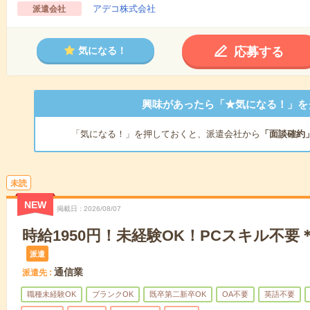
アデコ株式会社
派遣会社
応募する
気になる！
興味があったら「★気になる！」を
「気になる！」を押しておくと、派遣会社から
「面談確約
未読
NEW
掲載日
2026/08/07
時給1950円！未経験OK！PCスキル不
派遣
通信業
派遣先
職種未経験OK
ブランクOK
既卒第二新卒OK
OA不要
英語不要