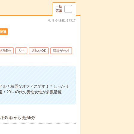
一括
応募
No.BIGABE1-14517
派遣
駅歩5分
大手
週払いOK
職場が分煙
イル＊綺麗なオフィスです！＊しっかり
！20～40代の男性女性が多数活躍
下鉄)駅から徒歩5分