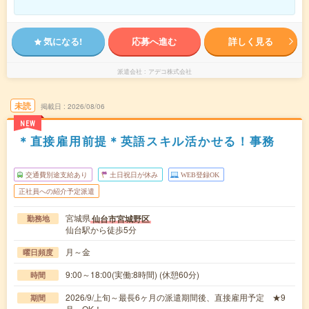
気になる!
応募へ進む
詳しく見る
派遣会社
アデコ株式会社
未読
掲載日
2026/08/06
NEW
＊直接雇用前提＊英語スキル活かせる！事務
交通費別途支給あり
土日祝日が休み
WEB登録OK
正社員への紹介予定派遣
宮城県
仙台市宮城野区
勤務地
仙台駅から徒歩5分
月～金
曜日頻度
9:00～18:00(実働:8時間) (休憩60分)
時間
2026/9/上旬～最長6ヶ月の派遣期間後、直接雇用予定 ★9
期間
月～OK！