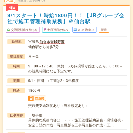
未読
掲載日
2026/08/05
NEW
9/1スタート！時給1800円！！【JRグループ会
社で施工管理補助業務】＠仙台駅
交通費別途支給あり
土日祝日が休み
WEB登録OK
派遣
宮城県
仙台市宮城野区
勤務地
仙台駅から徒歩7分
月～金
曜日頻度
9：00～17：40 休憩：60分※現場が始まったら、8：00～
時間
の就業時間になる予定です。
9/1～長期 ※工期は2～3年程度
期間
1800円
時給
交通費
交通費支給制度あり（当社規定あり）
一般事務
仕事内容
具体的な業務内容は・・・・施工管理補助業務・現場巡視・
安全日誌の作成・写真撮影＆工事写真帳の作成・工…