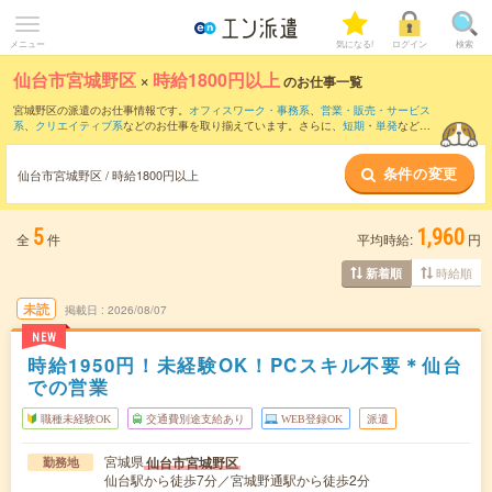
メニュー
気になる!
ログイン
検索
仙台市宮城野区
×
時給1800円以上
のお仕事一覧
宮城野区の派遣のお仕事情報です。
オフィスワーク・事務系
、
営業・販売・サービス
系
、
クリエイティブ系
などのお仕事を取り揃えています。さらに、
短期
・
単発
などの
期間や、
職種未経験OK
などのこだわり条件で絞り込んでいただけます。
条件の変更
仙台市宮城野区 / 時給1800円以上
5
1,960
全
件
平均時給:
円
時給順
新着順
未読
掲載日
2026/08/07
NEW
時給1950円！未経験OK！PCスキル不要＊仙台
での営業
職種未経験OK
交通費別途支給あり
WEB登録OK
派遣
宮城県
仙台市宮城野区
勤務地
仙台駅から徒歩7分／宮城野通駅から徒歩2分