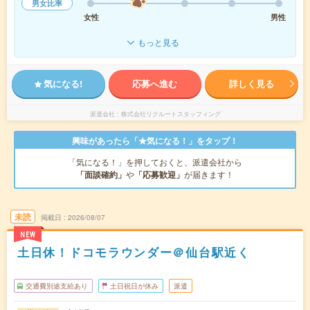
男女比率
女性
男性
もっと見る
気になる!
応募へ進む
詳しく見る
派遣会社
株式会社リクルートスタッフィング
興味があったら「★気になる！」をタップ！
「気になる！」を押しておくと、派遣会社から
「面談確約」
や
「応募歓迎」
が届きます！
未読
掲載日
2026/08/07
NEW
土日休！ドコモラウンダー＠仙台駅近く
交通費別途支給あり
土日祝日が休み
派遣