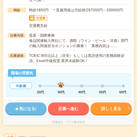
時給1850円 ＊直雇用後は月給例:297000円～339000円
時給
交通費
交通費支給
貿易・国際事務
仕事内容
食品関連輸入商社にて、酒類（ワイン・ビール・洋酒）部門
の輸入関連担当ポジションの募集！ 業務内容は……
TOEIC 800点以上（目安）もしくは英語使用の実務経験必
応募資格
須、Excel中級程度 業界未経験OK！
職場の雰囲気
年齢層
20代
30代
40代
50代
60代
気になる!
応募へ進む
詳しく見る
派遣会社
アデコ株式会社