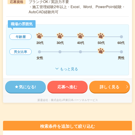
ブランクOK / 英語力不要
応募資格
・施工管理経験2年以上・Excel、Word、PowerPoint経験・
AutoCAD経験尚可
職場の雰囲気
年齢層
20代
30代
40代
50代
60代
男女比率
女性
男性
もっと見る
気になる!
応募へ進む
詳しく見る
派遣会社
株式会社JR東日本パーソネルサービス
検索条件を追加して絞り込む