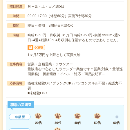
月～金・土・日／週5日
曜日頻度
09:00-17:30（休憩60分）実働7時間30分
時間
即日～長期 ※開始日相談OK
期間
時給1950円 月収例 31万円 時給1950円×実働7h30m×週5
時給
日×4週+残業10h ※月収例を保証するものではありません。
交通費
1ヶ月3万円を上限として実費支給
営業・企画営業・ラウンダー
仕事内容
量販店を中心としたラウンダー業務です＊営業(対象：量販巡
回業務)・折衝業務・イベント対応・商品説明研…
職種未経験OK / ブランクOK / パソコンスキル不要 / 英語力不
応募資格
要
■未経験OK！
職場の雰囲気
年齢層
20代
30代
40代
50代
60代