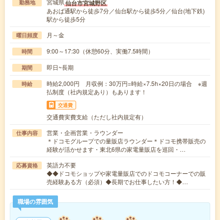
宮城県
仙台市宮城野区
勤務地
あおば通駅から徒歩7分／仙台駅から徒歩5分／仙台(地下鉄)
駅から徒歩5分
月～金
曜日頻度
9:00～17:30（休憩60分、実働7.5時間）
時間
即日~長期
期間
時給2,000円 月収例：30万円=時給×7.5h×20日の場合 ※週
時給
払制度（社内規定あり）もあります！
交通費
交通費実費支給（ただし社内規定有）
営業・企画営業・ラウンダー
仕事内容
＊ドコモグループでの量販店ラウンダー＊ドコモ携帯販売の
経験が活かせます・東北6県の家電量販店を巡回・…
英語力不要
応募資格
◆◆ドコモショップや家電量販店でのドコモコーナーでの販
売経験ある方（必須）◆長期でお仕事したい方！◆…
職場の雰囲気