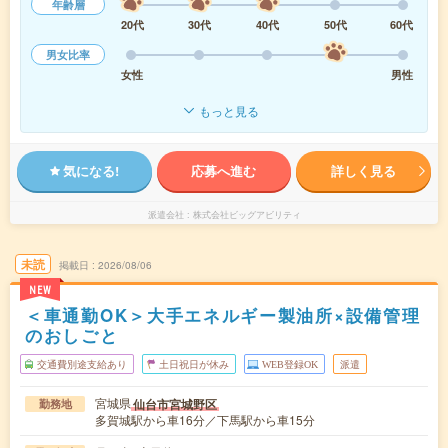
年齢層
20代
30代
40代
50代
60代
男女比率
女性
男性
もっと見る
気になる!
応募へ進む
詳しく見る
派遣会社
株式会社ビッグアビリティ
未読
掲載日
2026/08/06
NEW
＜車通勤OK＞大手エネルギー製油所×設備管理
のおしごと
交通費別途支給あり
土日祝日が休み
WEB登録OK
派遣
宮城県
仙台市宮城野区
勤務地
多賀城駅から車16分／下馬駅から車15分