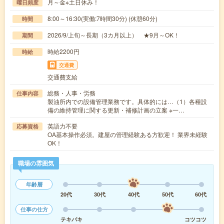
月～金※土日休み！
曜日頻度
8:00～16:30(実働:7時間30分) (休憩60分)
時間
2026/9/上旬～長期（3カ月以上） ★9月～OK！
期間
時給2200円
時給
交通費
交通費支給
総務・人事・労務
仕事内容
製油所内での設備管理業務です。具体的には…（1）各種設
備の維持管理に関する更新・補修計画の立案 ※一…
英語力不要
応募資格
OA基本操作必須。建屋の管理経験ある方歓迎！ 業界未経験
OK！
職場の雰囲気
年齢層
20代
30代
40代
50代
60代
仕事の仕方
テキパキ
コツコツ