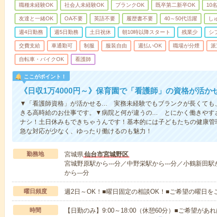
職種未経験OK
社会人未経験OK
ブランクOK
既卒第二新卒OK
10
友達と一緒OK
OA不要
英語不要
履歴書不要
40～50代活躍
し
週4日勤務
週5日勤務
土日祝休
朝10時以降スタート
残業少
シ
交費支給
車通勤可
制服
服装自由
週払いOK
職場が分煙
派
自転車・バイクOK
看護師
ここがポイント！
《日収1万4000円～》保育園で「看護師」の資格が活
▼「看護師資格」が活かせる... 実務未経験でもブランクが長くて
きる高時給のお仕事です。▼病院と何が違うの... とにかく働きや
ナシ！土日休みもできちゃうんです！基本的には子どもたちの健康管
急な対応が少なく、ゆったり働けるのも魅力！
勤務地
宮城県
仙台市宮城野区
宮城野原駅から---分／中野栄駅から---分／小鶴新田駅
から---分
曜日頻度
週2日～OK！■曜日固定の相談OK！■ご希望の曜日を
時間
【日勤のみ】9:00～18:00（休憩60分）■ご希望があれ