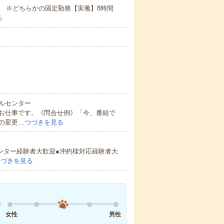
：00 ※どちらかの固定勤務【実働】8時間
る
ルセンター
お仕事です。《問合せ例》「今、番組で
の変更…
つづきを見る
センター経験者大歓迎●沖約様対応経験者大
つづきを見る
女性
男性