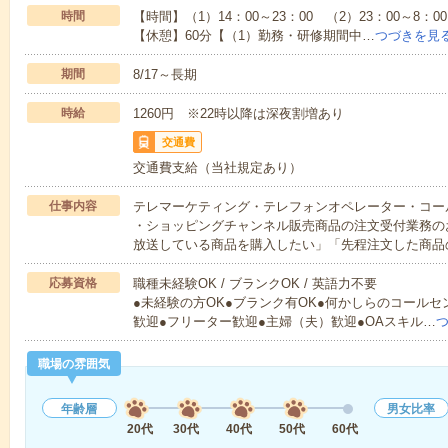
時間
【時間】（1）14：00～23：00 （2）23：00～8
【休憩】60分【（1）勤務・研修期間中…
つづきを見
期間
8/17～長期
時給
1260円 ※22時以降は深夜割増あり
交通費
交通費支給（当社規定あり）
仕事内容
テレマーケティング・テレフォンオペレーター・コー
・ショッピングチャンネル販売商品の注文受付業務の
放送している商品を購入したい」「先程注文した商品
応募資格
職種未経験OK / ブランクOK / 英語力不要
●未経験の方OK●ブランク有OK●何かしらのコール
歓迎●フリーター歓迎●主婦（夫）歓迎●OAスキル…
職場の雰囲気
年齢層
男女比率
20代
30代
40代
50代
60代