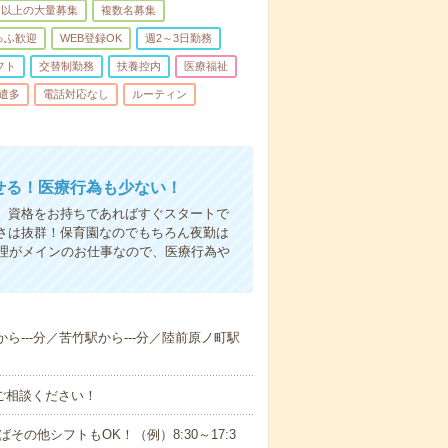
名以上の大量募集
複数名募集
ゅふ歓迎
WEB登録OK
週2～3日勤務
フト
交替制勤務
扶養控内
医療福祉
遣多
電話対応なし
ルーティン
かせる！医療行為も少ない！
も、資格をお持ちであればすぐスタートで
すさは抜群！保育園なのでもちろん夜勤は
理がメインのお仕事なので、医療行為や
から---分／苦竹駅から---分／陸前原ノ町駅
ご相談ください！
ばその他シフトもOK！（例）8:30～17:3