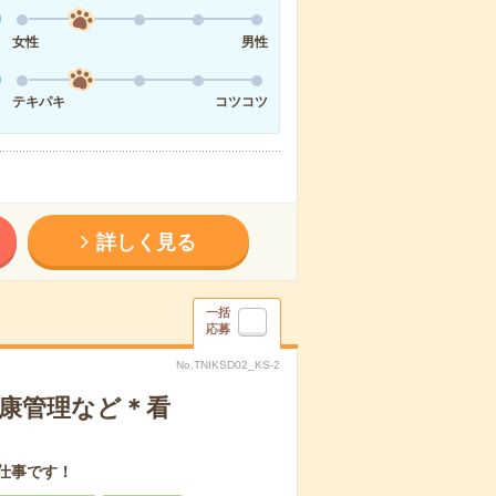
女性
男性
テキパキ
コツコツ
詳しく見る
一括
応募
No.TNIKSD02_KS-2
健康管理など＊看
仕事です！