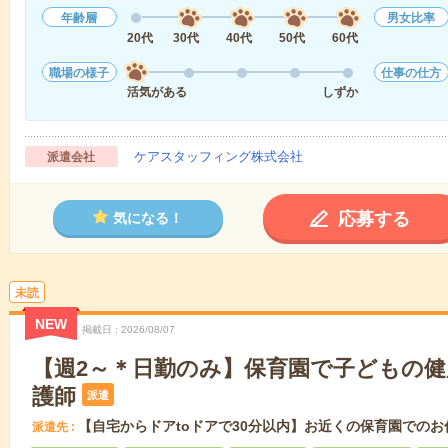
年齢層
男女比率
20代
30代
40代
50代
60代
職場の様子
仕事の仕方
活気がある
しずか
ケアスタッフィング株式会社
派遣会社
応募する
気になる！
未読
NEW
掲載日
2026/08/07
【週2～＊日勤のみ】保育園で子どもの
護師
派遣
【自宅からドアtoドアで30分以内】お近くの保育園でのお
派遣先