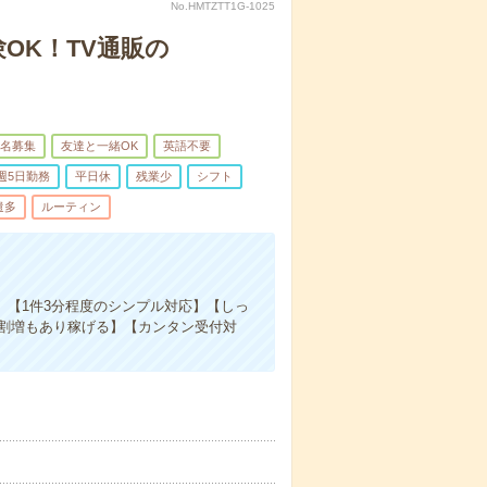
No.HMTZTT1G-1025
OK！TV通販の
名募集
友達と一緒OK
英語不要
週5日勤務
平日休
残業少
シフト
遣多
ルーティン
付】【1件3分程度のシンプル対応】【しっ
夜割増もあり稼げる】【カンタン受付対