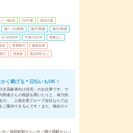
と一緒OK
OA不要
英語不要
週2～3日勤務
週4日勤務
週5日勤務
5ｈ以内OK
午後のみOK
残業なし
支給
車通勤可
服装自由
国人
派遣多
電話対応なし
にかく稼げる＊日払いもOK！
付き高齢者向け住宅」のお仕事です。で
利用者さんの相談を聞いたりと、体力的
の... 上場企業グループ会社ならでは
をご案内できるんです！また、独自のイ
-分／福田町駅から---分／榴ケ岡駅から---