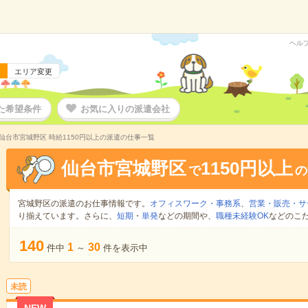
ヘル
エリア変更
た希望条件
お気に入りの派遣会社
仙台市宮城野区 時給1150円以上の派遣の仕事一覧
仙台市宮城野区
1150円以上
で
の
宮城野区の派遣のお仕事情報です。
オフィスワーク・事務系
、
営業・販売・サ
り揃えています。さらに、
短期
・
単発
などの期間や、
職種未経験OK
などのこ
140
1
30
件中
～
件を表示中
未読