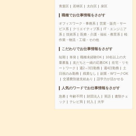
青葉区
若林区
太白区
泉区
職種でお仕事情報をさがす
オフィスワーク・事務系
営業・販売・サー
ビス系
クリエイティブ系
IT・エンジニア
系
技術系
医療・介護・福祉・教育系
軽
作業・物流・工場・その他
こだわりでお仕事情報をさがす
短期
単発
職種未経験OK
10名以上の大
量募集
友だちと一緒の応募OK
在宅・リモ
ートワーク
週2～3日勤務
週4日勤務
土
日祝のみ勤務
残業なし
副業・WワークOK
交通費別途支給あり
語学力が活かせる
人気のワードでお仕事情報をさがす
急募
年齢不問
財団法人
英語
書類チェ
ック
テレビ局
封入
大学