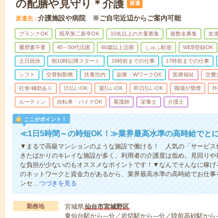
の配膳や見守り＊介護
派遣
介護施設や病院 ※ご自宅近辺からご案内可能
派遣先
ブランクOK
既卒第二新卒OK
10名以上の大量募集
複数名募集
友達
履歴書不要
40～50代活躍
60歳以上活躍
しゅふ歓迎
WEB登録OK
土日祝休
朝10時以降スタート
16時前までの仕事
17時前までの仕事
シフト
交替制勤務
扶養控内
副業・WワークOK
医療福祉
交費
社食/補助あり
日払いOK
週払いOK
即日払いOK
職場が禁煙
外
ルーティン
自転車・バイクOK
看護師
栄養士
介護士
ここがポイント！
≪1日5時間～の時短OK！≫業界最高水準の高時給でと
▼まるで高級マンションのような施設で働ける！ 人気の「サービス
きたばかりのキレイな施設が多く、利用者の介護度は低め。見回りや
な負担が少ないのもオススメなポイントです！▼なんでそんなに稼げる
のネットワークと資金力があるから、業界最高水準の高時給でお仕事
ンセ…
つづきを見る
勤務地
宮城県
仙台市宮城野区
東仙台駅から---分／岩切駅から---分／陸前高砂駅から--