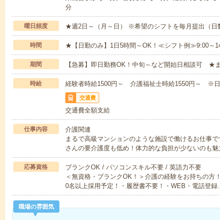
分
曜日頻度
★週2日～（月～日） ※希望のシフトを毎月提出（
時間
★【日勤のみ】1日5時間～OK！≪シフト例≫9:00～14:001
期間
【急募】即日勤務OK！中旬～など開始日相談可 ★
時給
経験者時給1500円～ 介護福祉士時給1550円～ ※日
交通費
交通費全額支給
仕事内容
介護関連
まるで高級マンションのような施設で働けるお仕事で
さんの要介護度も低め！体力的な負担が少ないのも魅
応募資格
ブランクOK / パソコンスキル不要 / 英語力不要
＜無資格・ブランクOK！＞介護の経験をお持ちの方！
0名以上採用予定！・履歴書不要！・WEB・電話登録
職場の雰囲気