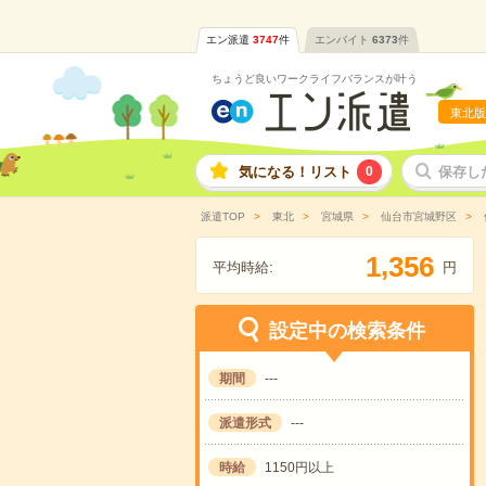
エン派遣
3747
件
エンバイト
6373
件
ちょうど良いワークライフバランスが叶う
東北版
気になる！リスト
0
保存し
派遣TOP
東北
宮城県
仙台市宮城野区
,
1
3
5
6
平均時給:
円
設定中の検索条件
期間
---
派遣形式
---
時給
1150円以上