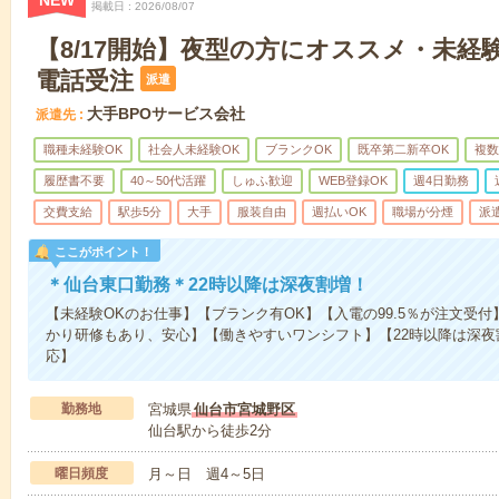
NEW
掲載日
2026/08/07
【8/17開始】夜型の方にオススメ・未経験
電話受注
派遣
大手BPOサービス会社
派遣先
職種未経験OK
社会人未経験OK
ブランクOK
既卒第二新卒OK
複数
履歴書不要
40～50代活躍
しゅふ歓迎
WEB登録OK
週4日勤務
交費支給
駅歩5分
大手
服装自由
週払いOK
職場が分煙
派
ここがポイント！
＊仙台東口勤務＊22時以降は深夜割増！
【未経験OKのお仕事】【ブランク有OK】【入電の99.5％が注文受
かり研修もあり、安心】【働きやすいワンシフト】【22時以降は深
応】
勤務地
宮城県
仙台市宮城野区
仙台駅から徒歩2分
曜日頻度
月～日 週4～5日