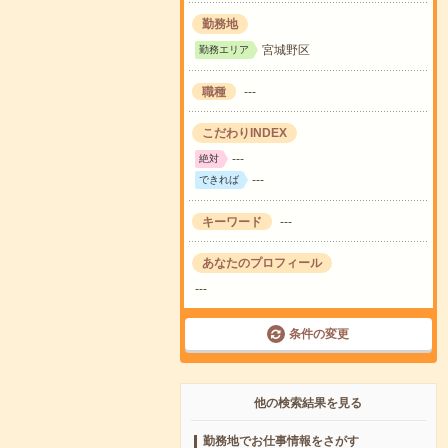
勤務地
宮城野区
勤務エリア
職種
---
こだわりINDEX
---
絶対
---
できれば
キーワード
---
あなたのプロフィール
---
条件の変更
他の検索結果を見る
勤務地でお仕事情報をさがす