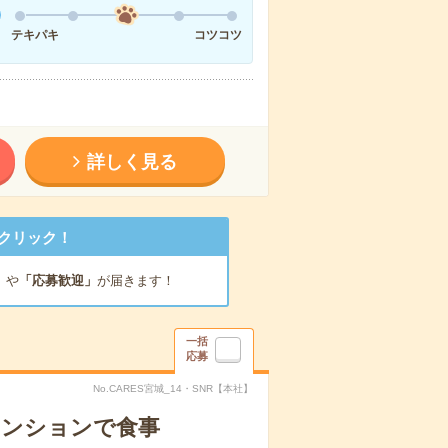
テキパキ
コツコツ
詳しく見る
クリック！
」
や
「応募歓迎」
が届きます！
一括
応募
No.CARES宮城_14・SNR【本社】
マンションで食事