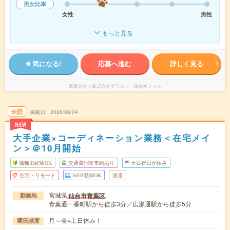
男女比率
女性
男性
もっと見る
気になる!
応募へ進む
詳しく見る
派遣会社
株式会社グラスト 仙台オフィス
未読
掲載日
2026/08/04
NEW
大手企業×コーディネーション業務＜在宅メイ
ン＞＠10月開始
職種未経験OK
交通費別途支給あり
土日祝日が休み
在宅・リモート
WEB登録OK
派遣
宮城県
仙台市青葉区
勤務地
青葉通一番町駅から徒歩3分／広瀬通駅から徒歩5分
月～金※土日休み！
曜日頻度