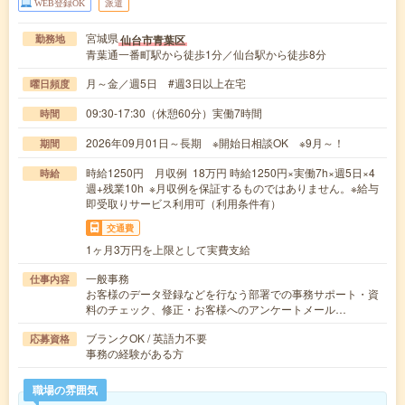
WEB登録OK
派遣
宮城県
仙台市青葉区
勤務地
青葉通一番町駅から徒歩1分／仙台駅から徒歩8分
月～金／週5日 #週3日以上在宅
曜日頻度
09:30-17:30（休憩60分）実働7時間
時間
2026年09月01日～長期 ※開始日相談OK ※9月～！
期間
時給1250円 月収例 18万円 時給1250円×実働7h×週5日×4
時給
週+残業10h ※月収例を保証するものではありません。※給与
即受取りサービス利用可（利用条件有）
交通費
1ヶ月3万円を上限として実費支給
一般事務
仕事内容
お客様のデータ登録などを行なう部署での事務サポート・資
料のチェック、修正・お客様へのアンケートメール…
ブランクOK / 英語力不要
応募資格
事務の経験がある方
職場の雰囲気