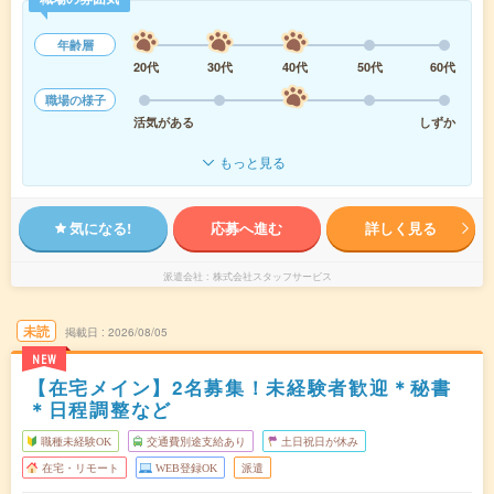
年齢層
20代
30代
40代
50代
60代
職場の様子
活気がある
しずか
もっと見る
気になる!
応募へ進む
詳しく見る
派遣会社
株式会社スタッフサービス
未読
掲載日
2026/08/05
NEW
【在宅メイン】2名募集！未経験者歓迎＊秘書
＊日程調整など
職種未経験OK
交通費別途支給あり
土日祝日が休み
在宅・リモート
WEB登録OK
派遣