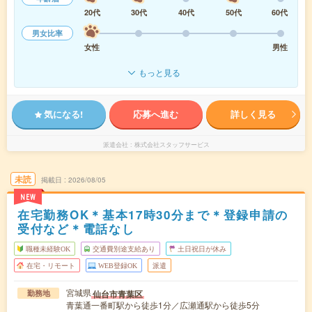
20代
30代
40代
50代
60代
男女比率
女性
男性
もっと見る
気になる!
応募へ進む
詳しく見る
派遣会社
株式会社スタッフサービス
未読
掲載日
2026/08/05
NEW
在宅勤務OK＊基本17時30分まで＊登録申請の
受付など＊電話なし
職種未経験OK
交通費別途支給あり
土日祝日が休み
在宅・リモート
WEB登録OK
派遣
宮城県
仙台市青葉区
勤務地
青葉通一番町駅から徒歩1分／広瀬通駅から徒歩5分