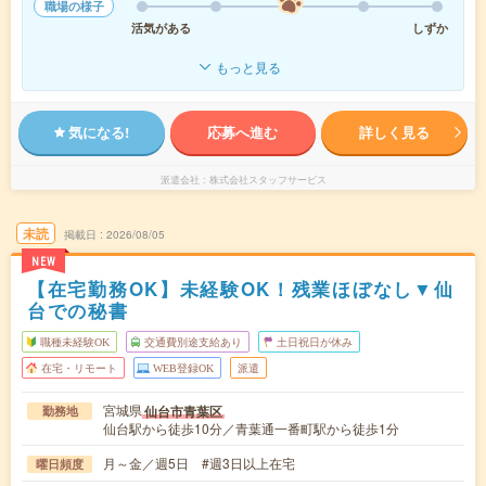
職場の様子
活気がある
しずか
もっと見る
気になる!
応募へ進む
詳しく見る
派遣会社
株式会社スタッフサービス
未読
掲載日
2026/08/05
NEW
【在宅勤務OK】未経験OK！残業ほぼなし▼仙
台での秘書
職種未経験OK
交通費別途支給あり
土日祝日が休み
在宅・リモート
WEB登録OK
派遣
宮城県
仙台市青葉区
勤務地
仙台駅から徒歩10分／青葉通一番町駅から徒歩1分
月～金／週5日 #週3日以上在宅
曜日頻度