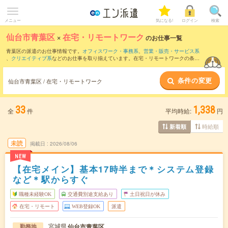
メニュー
気になる!
ログイン
検索
仙台市青葉区
×
在宅・リモートワーク
のお仕事一覧
青葉区の派遣のお仕事情報です。
オフィスワーク・事務系
、
営業・販売・サービス系
、
クリエイティブ系
などのお仕事を取り揃えています。在宅・リモートワークの条件
の他に、
交通費別途支給あり
、
職種未経験OK
、
友だちと一緒の応募OK
などのこだわ
り条件も取り揃えています。
条件の変更
仙台市青葉区 / 在宅・リモートワーク
33
1,338
全
件
平均時給:
円
時給順
新着順
未読
掲載日
2026/08/06
NEW
【在宅メイン】基本17時半まで＊システム登録
など＊駅からすぐ
職種未経験OK
交通費別途支給あり
土日祝日が休み
在宅・リモート
WEB登録OK
派遣
宮城県
仙台市青葉区
勤務地