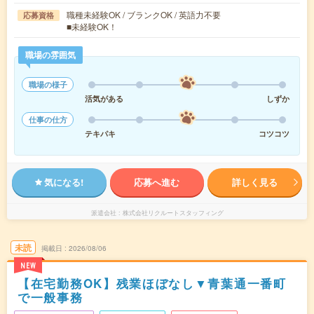
職種未経験OK / ブランクOK / 英語力不要
応募資格
■未経験OK！
職場の雰囲気
職場の様子
活気がある
しずか
仕事の仕方
テキパキ
コツコツ
気になる!
応募へ進む
詳しく見る
派遣会社
株式会社リクルートスタッフィング
未読
掲載日
2026/08/06
NEW
【在宅勤務OK】残業ほぼなし▼青葉通一番町
で一般事務