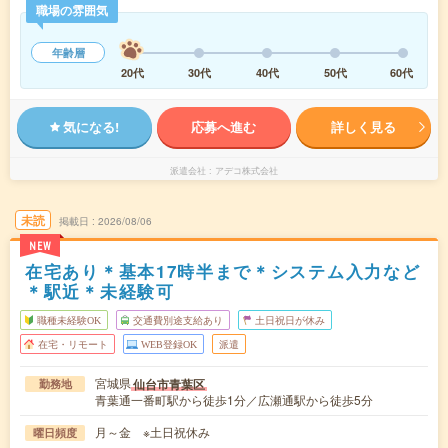
職場の雰囲気
年齢層
20代
30代
40代
50代
60代
気になる!
応募へ進む
詳しく見る
派遣会社
アデコ株式会社
未読
掲載日
2026/08/06
NEW
在宅あり＊基本17時半まで＊システム入力など
＊駅近＊未経験可
職種未経験OK
交通費別途支給あり
土日祝日が休み
在宅・リモート
WEB登録OK
派遣
宮城県
仙台市青葉区
勤務地
青葉通一番町駅から徒歩1分／広瀬通駅から徒歩5分
月～金 ※土日祝休み
曜日頻度