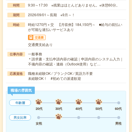
9:30～17:30 ※残業はほとんどありません。※休憩60分。
時間
2026/09/01～長期 ※9月～！
期間
時給1270円＋交 【月収例】184,150円～ ■給与の前払い
時給
が可能な速払いサービスあり
交通費
交通費支給あり
一般事務
仕事内容
＊請求書・支払申請内容の確認｜申請内容のシステム入力｜
不備内容の確認・連絡（Outlook使用）など…
職種未経験OK / ブランクOK / 英語力不要
応募資格
未経験OK！ #初めての派遣歓迎
職場の雰囲気
年齢層
20代
30代
40代
50代
60代
男女比率
女性
男性