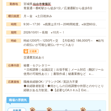
宮城県
仙台市青葉区
勤務地
青葉通一番町駅から徒歩1分／広瀬通駅から徒歩5分
月～金 ※土日祝休み
曜日頻度
9:30～17:30 ※残業は月15～20時間程度。※休憩60分。
時間
2026/10/01～長期 ※10月～！
期間
時給1200円～1250円＋交 【月収例】186,000円～ ■給与
時給
の前払いが可能な速払いサービスあり
交通費
交通費支給あり
秘書・セクレタリー
仕事内容
＊日程調整｜会議設定｜出張手配｜メール対応（翻訳ツール
使用の可能性あり）｜書類作成｜秘書業務など ※…
職種未経験OK / ブランクOK / 英語力不要
応募資格
◆未経験者歓迎！◆何かしらの日程調整や外部とのやりとり
経験がある方歓迎。◆【必要なOAスキル】Exc…
職場の雰囲気
年齢層