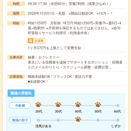
09:30-17:30（休憩60分）実働7時間（残業少なめ！）
時間
2026年10月01日～長期 ※開始日相談OK ※10月～！
期間
時給1250円 月収例 18万円 時給1250円×実働7h×週5日×4
時給
週+残業5h ※月収例を保証するものではありません。※給与
即受取りサービス利用可（利用条件有）
交通費
1ヶ月3万円を上限として実費支給
秘書・セクレタリー
仕事内容
東京にいる役職者を遠隔でサポートするポジション・役職者
とのメールやりとり・スケジュール調整・経費伝票…
職種未経験OK / ブランクOK / 英語力不要
応募資格
■未経験OK！
職場の雰囲気
年齢層
20代
30代
40代
50代
60代
職場の様子
活気がある
しずか