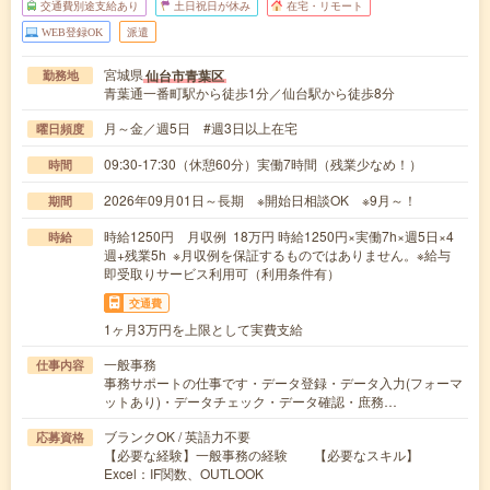
交通費別途支給あり
土日祝日が休み
在宅・リモート
WEB登録OK
派遣
宮城県
仙台市青葉区
勤務地
青葉通一番町駅から徒歩1分／仙台駅から徒歩8分
月～金／週5日 #週3日以上在宅
曜日頻度
09:30-17:30（休憩60分）実働7時間（残業少なめ！）
時間
2026年09月01日～長期 ※開始日相談OK ※9月～！
期間
時給1250円 月収例 18万円 時給1250円×実働7h×週5日×4
時給
週+残業5h ※月収例を保証するものではありません。※給与
即受取りサービス利用可（利用条件有）
交通費
1ヶ月3万円を上限として実費支給
一般事務
仕事内容
事務サポートの仕事です・データ登録・データ入力(フォーマ
ットあり)・データチェック・データ確認・庶務…
ブランクOK / 英語力不要
応募資格
【必要な経験】一般事務の経験 【必要なスキル】
Excel：IF関数、OUTLOOK