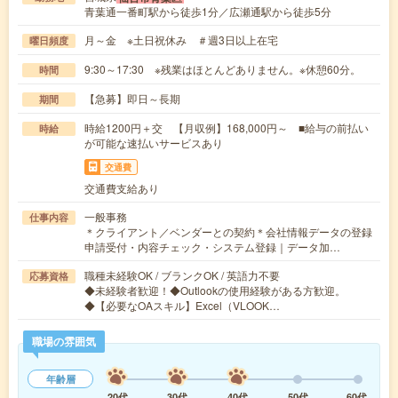
青葉通一番町駅から徒歩1分／広瀬通駅から徒歩5分
月～金 ※土日祝休み ＃週3日以上在宅
曜日頻度
9:30～17:30 ※残業はほとんどありません。※休憩60分。
時間
【急募】即日～長期
期間
時給1200円＋交 【月収例】168,000円～ ■給与の前払い
時給
が可能な速払いサービスあり
交通費
交通費支給あり
一般事務
仕事内容
＊クライアント／ベンダーとの契約＊会社情報データの登録
申請受付・内容チェック・システム登録｜データ加…
職種未経験OK / ブランクOK / 英語力不要
応募資格
◆未経験者歓迎！◆Outlookの使用経験がある方歓迎。
◆【必要なOAスキル】Excel（VLOOK…
職場の雰囲気
年齢層
20代
30代
40代
50代
60代