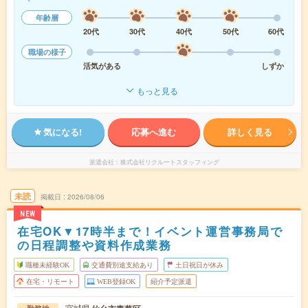
年齢層
20代
30代
40代
50代
60代
職場の様子
活気がある
しずか
もっと見る
気になる!
応募へ進む
詳しく見る
派遣会社
株式会社リクルートスタッフィング
未読
掲載日
2026/08/06
NEW
在宅OK▼17時半まで！イベント運営事務局で
の日程調整や資料作成業務
職種未経験OK
交通費別途支給あり
土日祝日が休み
在宅・リモート
WEB登録OK
紹介予定派遣
宮城県