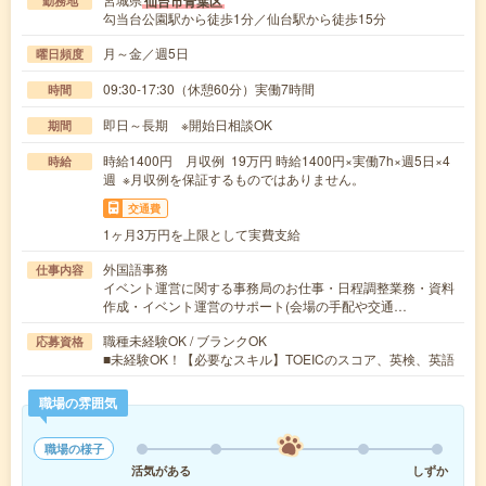
仙台市青葉区
勤務地
勾当台公園駅から徒歩1分／仙台駅から徒歩15分
月～金／週5日
曜日頻度
09:30-17:30（休憩60分）実働7時間
時間
即日～長期 ※開始日相談OK
期間
時給1400円 月収例 19万円 時給1400円×実働7h×週5日×4
時給
週 ※月収例を保証するものではありません。
交通費
1ヶ月3万円を上限として実費支給
外国語事務
仕事内容
イベント運営に関する事務局のお仕事・日程調整業務・資料
作成・イベント運営のサポート(会場の手配や交通…
職種未経験OK / ブランクOK
応募資格
■未経験OK！【必要なスキル】TOEICのスコア、英検、英語
職場の雰囲気
職場の様子
活気がある
しずか