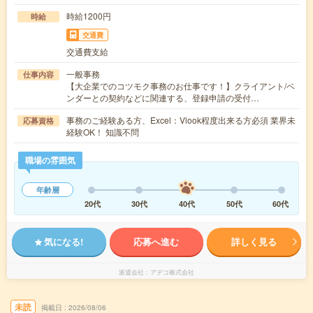
時給1200円
時給
交通費
交通費支給
一般事務
仕事内容
【大企業でのコツモク事務のお仕事です！】クライアント/ベ
ンダーとの契約などに関連する、登録申請の受付…
事務のご経験ある方、Excel：Vlook程度出来る方必須 業界未
応募資格
経験OK！ 知識不問
職場の雰囲気
年齢層
20代
30代
40代
50代
60代
気になる!
応募へ進む
詳しく見る
派遣会社
アデコ株式会社
未読
掲載日
2026/08/06