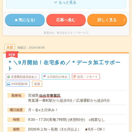
もっと見る
気になる!
応募へ進む
詳しく見る
派遣会社
株式会社スタッフサービス
未読
掲載日
2026/08/06
NEW
＊＼9月開始！在宅多め／＊データ加工サポー
ト
交通費別途支給あり
土日祝日が休み
在宅・リモート
WEB登録OK
派遣
宮城県
仙台市青葉区
勤務地
青葉通一番町駅から徒歩3分／広瀬通駅から徒歩5分
月～金※土日休み！
曜日頻度
9:30～17:30(実働:7時間) (休憩60分) ※残業なし
時間
2026/9/上旬～長期（3カ月以上） ★9月～OK！
期間