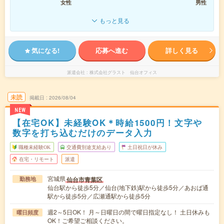
女性
男性
もっと見る
気になる!
応募へ進む
詳しく見る
派遣会社
株式会社グラスト 仙台オフィス
未読
掲載日
2026/08/04
NEW
【在宅OK】未経験OK＊時給1500円！文字や
数字を打ち込むだけのデータ入力
職種未経験OK
交通費別途支給あり
土日祝日が休み
在宅・リモート
派遣
宮城県
仙台市青葉区
勤務地
仙台駅から徒歩5分／仙台(地下鉄)駅から徒歩5分／あおば通
駅から徒歩5分／広瀬通駅から徒歩5分
週2～5日OK！ 月～日曜日の間で曜日指定なし！ 土日休みも
曜日頻度
OK！ご希望ご相談ください。