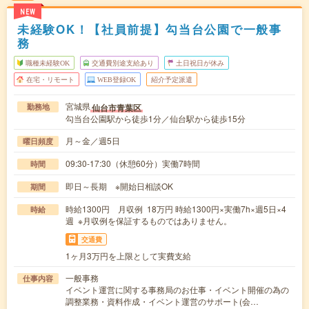
NEW
未経験OK！【社員前提】勾当台公園で一般事
務
職種未経験OK
交通費別途支給あり
土日祝日が休み
在宅・リモート
WEB登録OK
紹介予定派遣
宮城県
仙台市青葉区
勤務地
勾当台公園駅から徒歩1分／仙台駅から徒歩15分
月～金／週5日
曜日頻度
09:30-17:30（休憩60分）実働7時間
時間
即日～長期 ※開始日相談OK
期間
時給1300円 月収例 18万円 時給1300円×実働7h×週5日×4
時給
週 ※月収例を保証するものではありません。
交通費
1ヶ月3万円を上限として実費支給
一般事務
仕事内容
イベント運営に関する事務局のお仕事・イベント開催の為の
調整業務・資料作成・イベント運営のサポート(会…