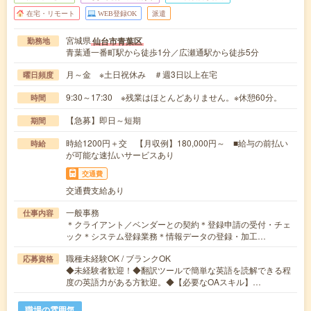
在宅・リモート
WEB登録OK
派遣
宮城県
仙台市青葉区
勤務地
青葉通一番町駅から徒歩1分／広瀬通駅から徒歩5分
月～金 ※土日祝休み ＃週3日以上在宅
曜日頻度
9:30～17:30 ※残業はほとんどありません。※休憩60分。
時間
【急募】即日～短期
期間
時給1200円＋交 【月収例】180,000円～ ■給与の前払い
時給
が可能な速払いサービスあり
交通費
交通費支給あり
一般事務
仕事内容
＊クライアント／ベンダーとの契約＊登録申請の受付・チェ
ック＊システム登録業務＊情報データの登録・加工…
職種未経験OK / ブランクOK
応募資格
◆未経験者歓迎！◆翻訳ツールで簡単な英語を読解できる程
度の英語力がある方歓迎。◆【必要なOAスキル】…
職場の雰囲気