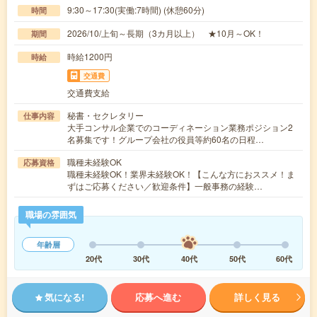
9:30～17:30(実働:7時間) (休憩60分)
時間
2026/10/上旬～長期（3カ月以上） ★10月～OK！
期間
時給1200円
時給
交通費
交通費支給
秘書・セクレタリー
仕事内容
大手コンサル企業でのコーディネーション業務ポジション2
名募集です！グループ会社の役員等約60名の日程…
職種未経験OK
応募資格
職種未経験OK！業界未経験OK！【こんな方におススメ！ま
ずはご応募ください／歓迎条件】一般事務の経験…
職場の雰囲気
年齢層
20代
30代
40代
50代
60代
気になる!
応募へ進む
詳しく見る