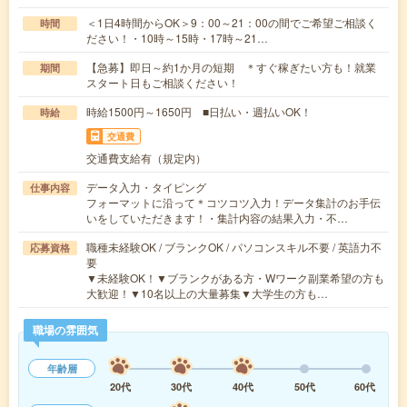
＜1日4時間からOK＞9：00～21：00の間でご希望ご相談く
時間
ださい！・10時～15時・17時～21…
【急募】即日～約1か月の短期 ＊すぐ稼ぎたい方も！就業
期間
スタート日もご相談ください！
時給1500円～1650円 ■日払い・週払いOK！
時給
交通費
交通費支給有（規定内）
データ入力・タイピング
仕事内容
フォーマットに沿って＊コツコツ入力！データ集計のお手伝
いをしていただきます！・集計内容の結果入力・不…
職種未経験OK / ブランクOK / パソコンスキル不要 / 英語力不
応募資格
要
▼未経験OK！▼ブランクがある方・Wワーク副業希望の方も
大歓迎！▼10名以上の大量募集▼大学生の方も…
職場の雰囲気
年齢層
20代
30代
40代
50代
60代