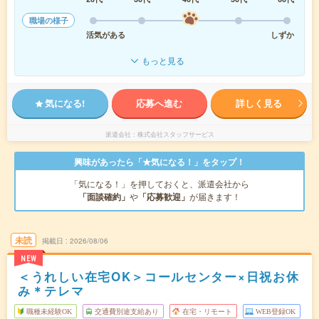
職場の様子
活気がある
しずか
もっと見る
気になる!
応募へ進む
詳しく見る
派遣会社
株式会社スタッフサービス
興味があったら「★気になる！」をタップ！
「気になる！」を押しておくと、派遣会社から
「面談確約」
や
「応募歓迎」
が届きます！
未読
掲載日
2026/08/06
NEW
＜うれしい在宅OK＞コールセンター×日祝お休
み＊テレマ
職種未経験OK
交通費別途支給あり
在宅・リモート
WEB登録OK