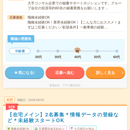
大手コンサル企業での秘書サポートポジションです。グルー
プ会社の役員等約60名の秘書業務をお願いします…
職種未経験OK
応募資格
職種未経験OK！業界未経験OK！【こんな方におススメ！ま
ずはご応募ください／歓迎条件】一般事務の経験…
職場の雰囲気
年齢層
20代
30代
40代
50代
60代
気になる!
応募へ進む
詳しく見る
派遣会社
アデコ株式会社
未読
掲載日
2026/08/05
NEW
【在宅メイン】2名募集＊情報データの登録な
ど＊未経験スタートOK
職種未経験OK
交通費別途支給あり
土日祝日が休み