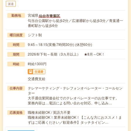
派遣
宮城県
仙台市青葉区
勤務地
勾当台公園駅から徒歩2分／広瀬通駅から徒歩3分／青葉通一
番町駅から徒歩6分
シフト制
曜日頻度
9:45～18:15(実働:7時間30分) (休憩60分)
時間
2026/8/下旬～長期（3カ月以上） ★8月～OK！
期間
時給1300円
時給
交通費
交通費支給
テレマーケティング・テレフォンオペレーター・コールセン
仕事内容
ター
大手通信業関連会社でのテレオペレーターのお仕事です。
業務内容は…電話による問い合わせ対応、申し込み…
職種未経験OK / 英語力不要
応募資格
職種未経験OK！業界未経験OK！【こんな方におススメ！ま
ずはご応募ください／歓迎条件】タッチタイピン…