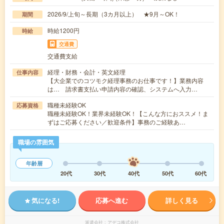
2026/9/上旬～長期（3カ月以上） ★9月～OK！
期間
時給1200円
時給
交通費
交通費支給
経理・財務・会計・英文経理
仕事内容
【大企業でのコツモク経理事務のお仕事です！】業務内容
は… 請求書支払い申請内容の確認、システムへ入力…
職種未経験OK
応募資格
職種未経験OK！業界未経験OK！【こんな方におススメ！ま
ずはご応募ください／歓迎条件】事務のご経験あ…
職場の雰囲気
年齢層
20代
30代
40代
50代
60代
気になる!
応募へ進む
詳しく見る
派遣会社
アデコ株式会社