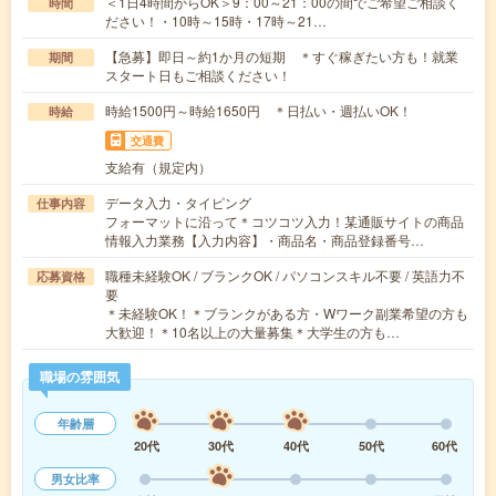
＜1日4時間からOK＞9：00～21：00の間でご希望ご相談く
時間
ださい！・10時～15時・17時～21…
【急募】即日～約1か月の短期 ＊すぐ稼ぎたい方も！就業
期間
スタート日もご相談ください！
時給1500円～時給1650円 ＊日払い・週払いOK！
時給
交通費
支給有（規定内）
データ入力・タイピング
仕事内容
フォーマットに沿って＊コツコツ入力！某通販サイトの商品
情報入力業務【入力内容】・商品名・商品登録番号…
職種未経験OK / ブランクOK / パソコンスキル不要 / 英語力不
応募資格
要
＊未経験OK！＊ブランクがある方・Wワーク副業希望の方も
大歓迎！＊10名以上の大量募集＊大学生の方も…
職場の雰囲気
年齢層
20代
30代
40代
50代
60代
男女比率