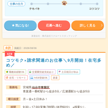
仕事の仕方
テキパキ
コツコツ
気になる!
応募へ進む
詳しく見る
派遣会社
株式会社リクルートスタッフィング
未読
掲載日
2026/08/06
NEW
コツモク×請求関連のお仕事＼9月開始！在宅多
め／
職種未経験OK
交通費別途支給あり
土日祝日が休み
在宅・リモート
WEB登録OK
派遣
宮城県
仙台市青葉区
勤務地
青葉通一番町駅から徒歩3分／広瀬通駅から徒歩5分
月～金※土日休み！
曜日頻度
9:30～17:30(実働:7時間) (休憩60分) ※残業なし
時間