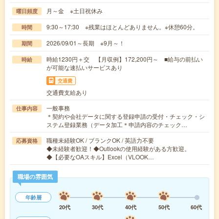
月～金 ※土日祝休み
曜日頻度
9:30～17:30 ※残業はほとんどありません。※休憩60分。
時間
2026/09/01～長期 ※9月～！
期間
時給1230円＋交 【月収例】172,200円～ ■給与の前払い
時給
が可能な速払いサービスあり
交通費
交通費支給あり
一般事務
仕事内容
＊契約や会社データに関する登録申請の受付・チェック・シ
ステム登録業務（データ加工＊申請内容のチェック…
職種未経験OK / ブランクOK / 英語力不要
応募資格
◆未経験者歓迎！◆Outlookの使用経験がある方歓迎。
◆【必要なOAスキル】Excel（VLOOK…
職場の雰囲気
年齢層
20代
30代
40代
50代
60代