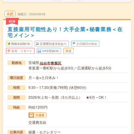
未読
掲載日
2026/08/05
NEW
直接雇用可能性あり！大手企業×秘書業務＜在
宅メイン＞
職種未経験OK
交通費別途支給あり
土日祝日が休み
在宅・リモート
WEB登録OK
派遣
宮城県
仙台市青葉区
勤務地
青葉通一番町駅から徒歩3分／広瀬通駅から徒歩5分
月～金※土日休み！
曜日頻度
9:30～17:30(実働:7時間) (休憩60分)
時間
2026/9/上旬～長期（3カ月以上） ★9月～OK！
期間
時給1200円
時給
交通費
交通費支給
秘書・セクレタリー
仕事内容