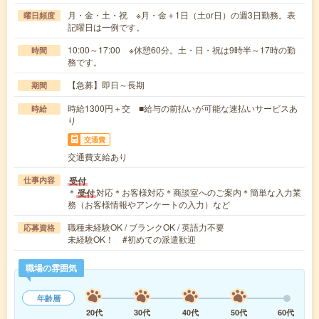
月・金・土・祝 ※月・金＋1日（土or日）の週3日勤務。表
曜日頻度
記曜日は一例です。
10:00～17:00 ※休憩60分。土・日・祝は9時半～17時の勤
時間
務です。
【急募】即日～長期
期間
時給1300円＋交 ■給与の前払いが可能な速払いサービスあ
時給
り
交通費
交通費支給あり
受付
仕事内容
＊
対応＊お客様対応＊商談室へのご案内＊簡単な入力業
受付
務（お客様情報やアンケートの入力）など
職種未経験OK / ブランクOK / 英語力不要
応募資格
未経験OK！ #初めての派遣歓迎
職場の雰囲気
年齢層
20代
30代
40代
50代
60代