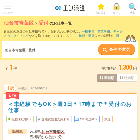
メニュー
気になる!
ログイン
検索
仙台市青葉区
×
受付
のお仕事一覧
青葉区の派遣のお仕事情報です。受付のお仕事の他に、
一般事務
、
営業事務
、
データ
入力・タイピング
などを取り揃えています。さらに、
短期
・
単発
などの期間や、
職種
未経験OK
などのこだわり条件で絞り込んでいただけます。職種辞典：
受付のお仕事と
は？とは？
条件の変更
仙台市青葉区 / 受付
1
1,300
全
件
平均時給:
円
時給順
新着順
未読
掲載日
2026/08/07
NEW
＜未経験でもOK＞週3日＊17時まで＊受付のお
仕事
職種未経験OK
交通費別途支給あり
WEB登録OK
派遣
宮城県
仙台市青葉区
勤務地
五橋駅から徒歩1分