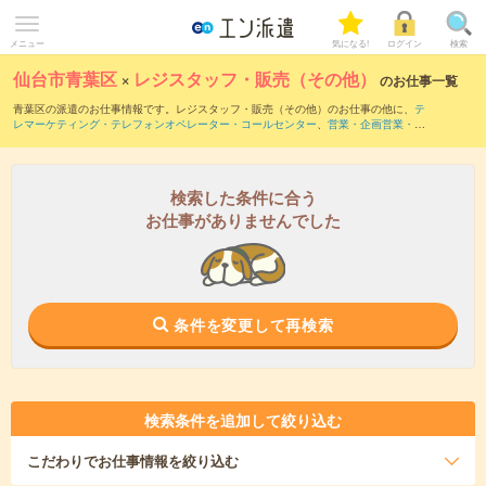
メニュー
気になる!
ログイン
検索
仙台市青葉区
×
レジスタッフ・販売（その他）
のお仕事一覧
青葉区の派遣のお仕事情報です。レジスタッフ・販売（その他）のお仕事の他に、
テ
レマーケティング・テレフォンオペレーター・コールセンター
、
営業・企画営業・ラ
ウンダー
、
窓口・ショールーム・カウンター受付
などを取り揃えています。さらに、
短期
・
単発
などの期間や、
職種未経験OK
などのこだわり条件で絞り込んでいただけま
す。職種辞典：
レジスタッフ・販売（その他）のお仕事とは？とは？
検索した条件に合う
お仕事がありませんでした
条件を変更して再検索
検索条件を追加して絞り込む
こだわり
でお仕事情報を絞り込む