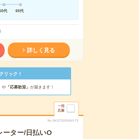
50代
60代
）
詳しく見る
クリック！
」
や
「応募歓迎」
が届きます！
一括
応募
No.SKST5209363-T3
ーター/日払いO