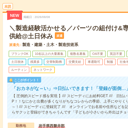
未読
NEW
掲載日
2026/08/08
＼製造経験活かせる／パーツの組付け&
供給@土日休み
派遣
製造・建築・土木・製造技術系
派遣先
ブランクOK
10名以上の大量募集
複数名募集
OA不要
英語不要
土日祝休
残業多
交替制勤務
交費支給
車通勤可
制服
社食
ルーティン
ネットワーク
ここがポイント！
「おカネがな～い」⇒日払いできます！「登録が面倒…
【 圧倒的スピード感を実現 】/// スピーディにお給料GET /// 
P！！なにかと出費が多くなりがちなコレからの季節、上手にやりく
～！/// スピーディに登録完了 /// オンラインでお名前や住所な
らサクッと登録ができちゃうんです「子どもが小さいから外出はチョ
勤務地
岩手県西磐井郡