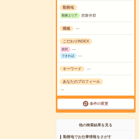
勤務地
西磐井郡
勤務エリア
職種
---
こだわりINDEX
---
絶対
---
できれば
キーワード
---
あなたのプロフィール
---
条件の変更
他の検索結果を見る
勤務地でお仕事情報をさがす