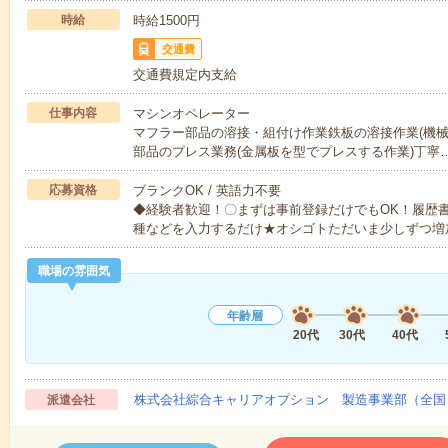
時給
時給1500円
交通費
交通費規定内支給
仕事内容
マシンオペレーター
マフラー部品の溶接・組付け作業鉄板の溶接作業(機械
部品のプレス業務(金属板を型でプレスする作業)丁寧
応募資格
ブランクOK / 英語力不要
◆経験者歓迎！〇まずは事前登録だけでもOK！履歴
種などを入力するだけ★オシゴトただいま少しずつ増
職場の雰囲気
年齢層
20代
30代
40代
株式会社綜合キャリアオプション 製造事業部（全国
派遣会社