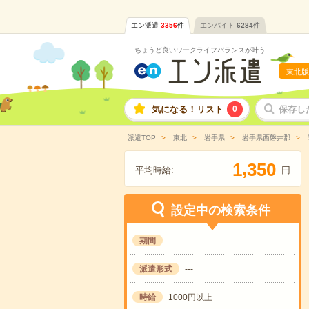
エン派遣
3356
件
エンバイト
6284
件
ちょうど良いワークライフバランスが叶う
東北版
気になる！リスト
0
保存し
派遣TOP
東北
岩手県
岩手県西磐井郡
,
1
3
5
0
平均時給:
円
設定中の検索条件
期間
---
派遣形式
---
時給
1000円以上