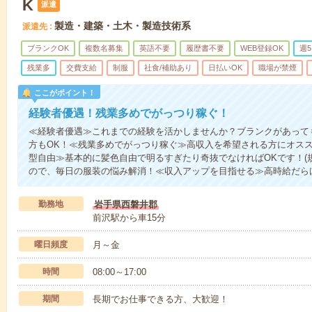
K
派遣
製造・建築・土木・製造技術系
派遣先
ブランクOK
複数名募集
英語不要
履歴書不要
WEB登録OK
週
残業多
交費支給
制服
社食/補助あり
日払いOK
職場が禁煙
ここがポイント！
経験者優遇！残業多めでがっつり稼ぐ！
≪経験者優遇≫これまでの経験を活かしませんか？ブランクがあって
方もOK！≪残業多めでがっつり稼ぐ≫高収入を希望される方にオスス
型自由≫基本的に髪色自由で明るすぎたり奇抜でなければOKです！(
ので、毎日の服装の悩み解消！≪収入アップを目指せる≫高時給だら
勤務地
岩手県西磐井郡
前沢駅から車15分
曜日頻度
月～金
時間
08:00～17:00
期間
長期でお仕事できる方、大歓迎！