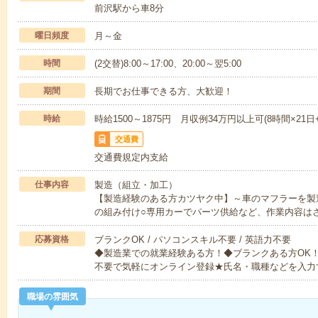
前沢駅から車8分
曜日頻度
月～金
時間
(2交替)8:00～17:00、20:00～翌5:00
期間
長期でお仕事できる方、大歓迎！
時給
時給1500～1875円 月収例34万円以上可(8時間×21
交通費
交通費規定内支給
仕事内容
製造（組立・加工）
【製造経験のある方カツヤク中】～車のマフラーを製
の組み付け○専用カーでパーツ供給など、作業内容は
応募資格
ブランクOK / パソコンスキル不要 / 英語力不要
◆製造業での就業経験ある方！◆ブランクある方OK
不要で気軽にオンライン登録★氏名・職種などを入力
職場の雰囲気