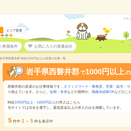
ヘル
エリア変更
た希望条件
お気に入りの派遣会社
岩手県西磐井郡 時給1000円以上の派遣の仕事一覧
岩手県西磐井郡
1000円以上
で
の
西磐井郡の派遣のお仕事情報です。
オフィスワーク・事務系
、
営業・販売・サ
り揃えています。さらに、
短期
・
単発
などの期間や、
職種未経験OK
などのこ
時給
1050円以上
・
1800円以上
の求人はこちら
当サイトでは法令を遵守し、最低賃金以上の求人のみを掲載しています。
5
1
5
件中
～
件を表示中