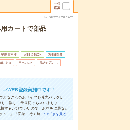
一括
応募
No.SKST5135283-T3
専用カートで部品
履歴書不要
WEB登録OK
週5日勤務
/補助あり
日払いOK
電話対応なし
」⇒WEB登録実施中です！
日払いでみなさんのおサイフを強力バックU
りして楽しく乗り切っちゃいましょ
どを記載するだけでいいので、おウチに居なが
ット…」「面接に行く時…
つづきを見る