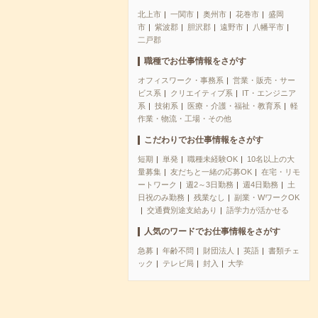
北上市
一関市
奥州市
花巻市
盛岡
市
紫波郡
胆沢郡
遠野市
八幡平市
二戸郡
職種でお仕事情報をさがす
オフィスワーク・事務系
営業・販売・サー
ビス系
クリエイティブ系
IT・エンジニア
系
技術系
医療・介護・福祉・教育系
軽
作業・物流・工場・その他
こだわりでお仕事情報をさがす
短期
単発
職種未経験OK
10名以上の大
量募集
友だちと一緒の応募OK
在宅・リモ
ートワーク
週2～3日勤務
週4日勤務
土
日祝のみ勤務
残業なし
副業・WワークOK
交通費別途支給あり
語学力が活かせる
人気のワードでお仕事情報をさがす
急募
年齢不問
財団法人
英語
書類チェ
ック
テレビ局
封入
大学