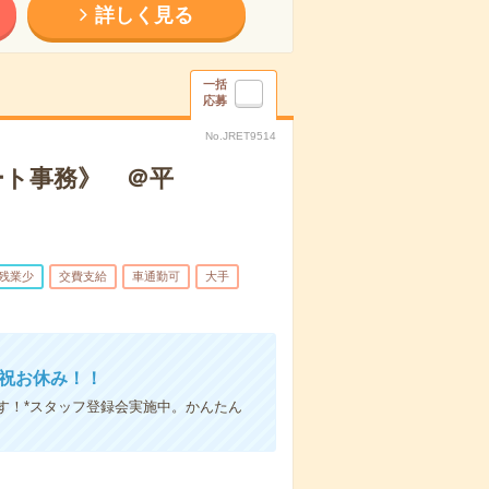
詳しく見る
一括
応募
No.JRET9514
ート事務》 ＠平
残業少
交費支給
車通勤可
大手
祝お休み！！
す！*スタッフ登録会実施中。かんたん