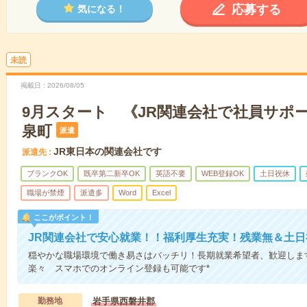
応募する
気になる！
未読
掲載日
2026/08/05
9月スタート 《JR関連会社で社員サポ
泉町
派遣
JR東日本の関連会社です
派遣先
ブランクOK
既卒第二新卒OK
英語不要
WEB登録OK
土日祝休
職場が禁煙
派遣多
Word
Excel
ここがポイント！
JR関連会社で安心就業！！福利厚生充実！残業無＆土日
穏やかな職場環境で働き易さはバッチリ！長期就業希望者、歓迎しま
楽々 スマホでのオンライン登録も可能です*
勤務地
岩手県西磐井郡