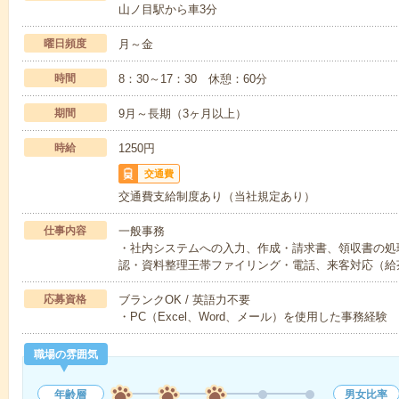
山ノ目駅から車3分
曜日頻度
月～金
時間
8：30～17：30 休憩：60分
期間
9月～長期（3ヶ月以上）
時給
1250円
交通費
交通費支給制度あり（当社規定あり）
仕事内容
一般事務
・社内システムへの入力、作成・請求書、領収書の処
認・資料整理王帯ファイリング・電話、来客対応（給
応募資格
ブランクOK / 英語力不要
・PC（Excel、Word、メール）を使用した事務経験
職場の雰囲気
年齢層
男女比率