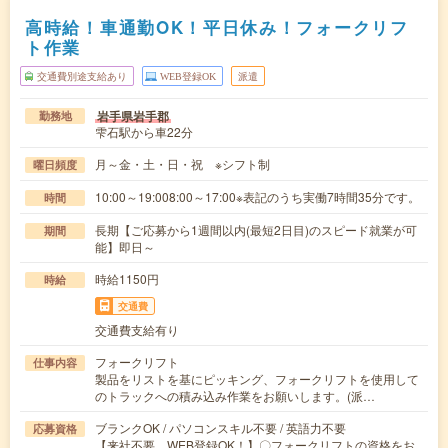
高時給！車通勤OK！平日休み！フォークリフ
ト作業
交通費別途支給あり
WEB登録OK
派遣
岩手県岩手郡
勤務地
雫石駅から車22分
月～金・土・日・祝 ※シフト制
曜日頻度
10:00～19:008:00～17:00※表記のうち実働7時間35分です。
時間
長期【ご応募から1週間以内(最短2日目)のスピード就業が可
期間
能】即日～
時給1150円
時給
交通費
交通費支給有り
フォークリフト
仕事内容
製品をリストを基にピッキング、フォークリフトを使用して
のトラックへの積み込み作業をお願いします。(派…
ブランクOK / パソコンスキル不要 / 英語力不要
応募資格
【来社不要、WEB登録OK！】〇フォークリフトの資格をお