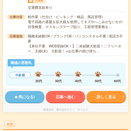
交通費
交通費支給有り
軽作業（仕分け・ピッキング・検品、商品管理）
仕事内容
電子回路の基盤を拡大鏡を使用してキズやへこみがないかの
目視検査、マスキングテープ貼り、工程管理業務を…
職種未経験OK / ブランクOK / パソコンスキル不要 / 英語力不
応募資格
要
【来社不要、WEB登録OK！】〇未経験大歓迎！〇フリータ
ー、主婦(夫) 大歓迎！ ※お仕事の掛け持ち…
職場の雰囲気
年齢層
20代
30代
40代
50代
60代
気になる!
応募へ進む
詳しく見る
派遣会社
株式会社テクノ・サービス
未読