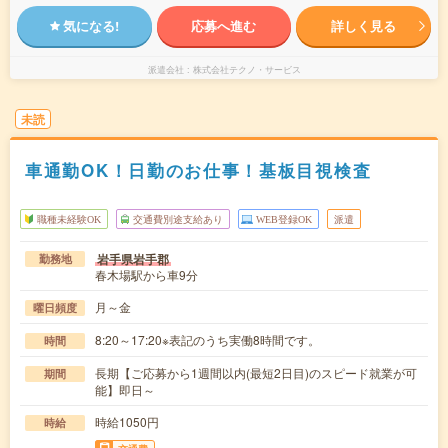
気になる!
応募へ進む
詳しく見る
派遣会社
株式会社テクノ・サービス
未読
車通勤OK！日勤のお仕事！基板目視検査
職種未経験OK
交通費別途支給あり
WEB登録OK
派遣
岩手県岩手郡
勤務地
春木場駅から車9分
月～金
曜日頻度
8:20～17:20※表記のうち実働8時間です。
時間
長期【ご応募から1週間以内(最短2日目)のスピード就業が可
期間
能】即日～
時給1050円
時給