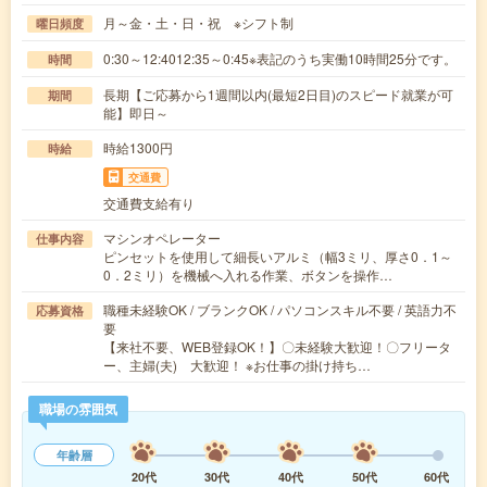
月～金・土・日・祝 ※シフト制
曜日頻度
0:30～12:4012:35～0:45※表記のうち実働10時間25分です。
時間
長期【ご応募から1週間以内(最短2日目)のスピード就業が可
期間
能】即日～
時給1300円
時給
交通費
交通費支給有り
マシンオペレーター
仕事内容
ピンセットを使用して細長いアルミ（幅3ミリ、厚さ0．1～
0．2ミリ）を機械へ入れる作業、ボタンを操作…
職種未経験OK / ブランクOK / パソコンスキル不要 / 英語力不
応募資格
要
【来社不要、WEB登録OK！】〇未経験大歓迎！〇フリータ
ー、主婦(夫) 大歓迎！ ※お仕事の掛け持ち…
職場の雰囲気
年齢層
20代
30代
40代
50代
60代