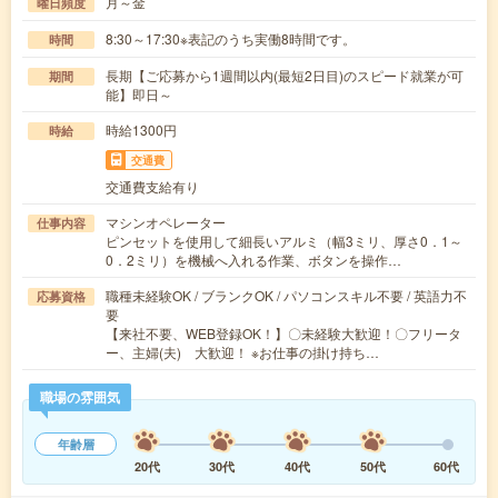
月～金
曜日頻度
8:30～17:30※表記のうち実働8時間です。
時間
長期【ご応募から1週間以内(最短2日目)のスピード就業が可
期間
能】即日～
時給1300円
時給
交通費
交通費支給有り
マシンオペレーター
仕事内容
ピンセットを使用して細長いアルミ（幅3ミリ、厚さ0．1～
0．2ミリ）を機械へ入れる作業、ボタンを操作…
職種未経験OK / ブランクOK / パソコンスキル不要 / 英語力不
応募資格
要
【来社不要、WEB登録OK！】〇未経験大歓迎！〇フリータ
ー、主婦(夫) 大歓迎！ ※お仕事の掛け持ち…
職場の雰囲気
年齢層
20代
30代
40代
50代
60代