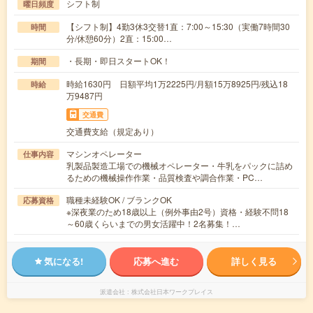
シフト制
曜日頻度
【シフト制】4勤3休3交替1直：7:00～15:30（実働7時間30
時間
分/休憩60分）2直：15:00…
・長期・即日スタートOK！
期間
時給1630円 日額平均1万2225円/月額15万8925円/残込18
時給
万9487円
交通費
交通費支給（規定あり）
マシンオペレーター
仕事内容
乳製品製造工場での機械オペレーター・牛乳をパックに詰め
るための機械操作作業・品質検査や調合作業・PC…
職種未経験OK / ブランクOK
応募資格
※深夜業のため18歳以上（例外事由2号）資格・経験不問18
～60歳くらいまでの男女活躍中！2名募集！…
気になる!
応募へ進む
詳しく見る
派遣会社
株式会社日本ワークプレイス