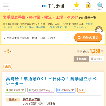
メニュー
気になる!
ログイン
検索
岩手県岩手郡
×
軽作業・物流・工場・その他
のお仕事一覧
岩手郡の派遣のお仕事情報です。軽作業・物流・工場・その他のお仕事には、
軽作業
（仕分け・ピッキング・検品、商品管理）
、
製造（組立・加工）
、
マシンオペレータ
ー
などがあります。さらに、
短期
・
単発
などの期間や、
職種未経験OK
などのこだわり
条件で絞り込んでいただけます。
条件の変更
岩手県岩手郡 / 軽作業・物流・工場・その他
5
1,280
全
件
平均時給:
円
時給順
新着順
未読
高時給！車通勤OK！平日休み！自動組立オペ
レーター
職種未経験OK
交通費別途支給あり
WEB登録OK
派遣
岩手県岩手郡
勤務地
いわて沼宮内駅から車8分