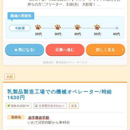
持ちの方〇フリーター、主婦(夫) 大歓迎！ …
職場の雰囲気
年齢層
20代
30代
40代
50代
60代
気になる!
応募へ進む
詳しく見る
派遣会社
株式会社テクノ・サービス
未読
乳製品製造工場での機械オペレーター/時給
1630円
職種未経験OK
交通費別途支給あり
派遣
岩手県岩手郡
勤務地
いわて沼宮内駅から車45分