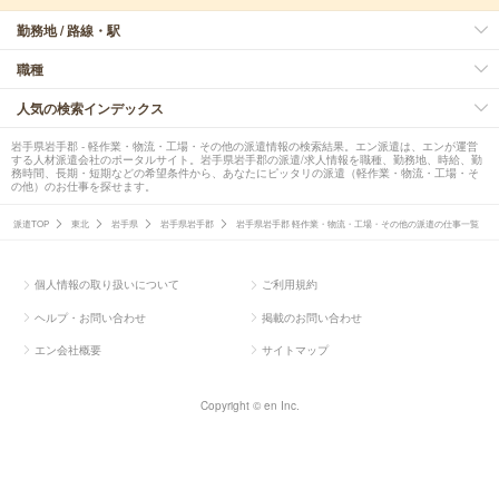
勤務地 / 路線・駅
職種
人気の検索インデックス
岩手県岩手郡 - 軽作業・物流・工場・その他の派遣情報の検索結果。エン派遣は、エンが運営
する人材派遣会社のポータルサイト。岩手県岩手郡の派遣/求人情報を職種、勤務地、時給、勤
務時間、長期・短期などの希望条件から、あなたにピッタリの派遣（軽作業・物流・工場・そ
の他）のお仕事を探せます。
派遣TOP
東北
岩手県
岩手県岩手郡
岩手県岩手郡 軽作業・物流・工場・その他の派遣の仕事一覧
個人情報の取り扱いについて
ご利用規約
ヘルプ・お問い合わせ
掲載のお問い合わせ
エン会社概要
サイトマップ
Copyright © en Inc.