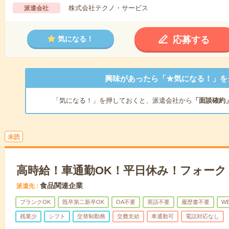
株式会社テクノ・サービス
派遣会社
応募する
気になる！
興味があったら「★気になる！」を
「気になる！」を押しておくと、派遣会社から
「面談確約
未読
高時給！車通勤OK！平日休み！フォーク
食品関連企業
派遣先
ブランクOK
既卒第二新卒OK
OA不要
英語不要
履歴書不要
W
残業少
シフト
交替制勤務
交費支給
車通勤可
電話対応なし