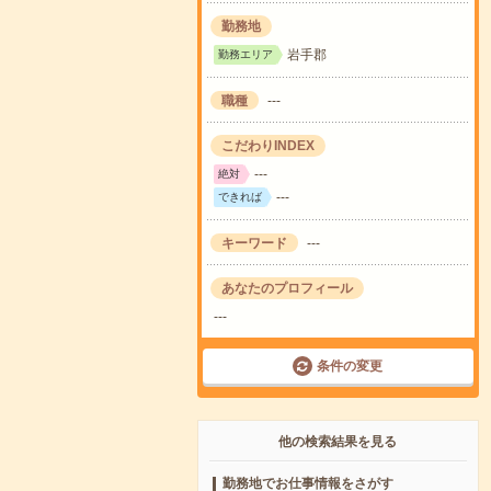
勤務地
岩手郡
勤務エリア
職種
---
こだわりINDEX
---
絶対
---
できれば
キーワード
---
あなたのプロフィール
---
条件の変更
他の検索結果を見る
勤務地でお仕事情報をさがす