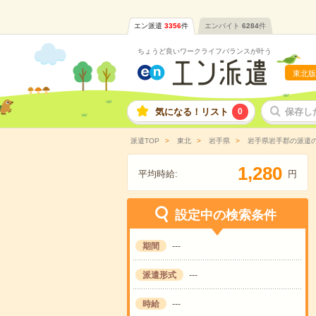
エン派遣
3356
件
エンバイト
6284
件
ちょうど良いワークライフバランスが叶う
東北版
気になる！リスト
0
保存し
派遣TOP
東北
岩手県
岩手県岩手郡の派遣
,
1
2
8
0
平均時給:
円
設定中の検索条件
期間
---
派遣形式
---
時給
---