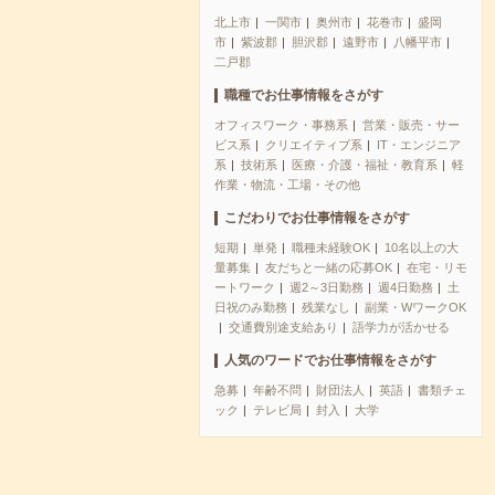
北上市
一関市
奥州市
花巻市
盛岡
市
紫波郡
胆沢郡
遠野市
八幡平市
二戸郡
職種でお仕事情報をさがす
オフィスワーク・事務系
営業・販売・サー
ビス系
クリエイティブ系
IT・エンジニア
系
技術系
医療・介護・福祉・教育系
軽
作業・物流・工場・その他
こだわりでお仕事情報をさがす
短期
単発
職種未経験OK
10名以上の大
量募集
友だちと一緒の応募OK
在宅・リモ
ートワーク
週2～3日勤務
週4日勤務
土
日祝のみ勤務
残業なし
副業・WワークOK
交通費別途支給あり
語学力が活かせる
人気のワードでお仕事情報をさがす
急募
年齢不問
財団法人
英語
書類チェ
ック
テレビ局
封入
大学