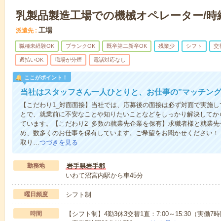
乳製品製造工場での機械オペレーター/時給
工場
派遣先
職種未経験OK
ブランクOK
既卒第二新卒OK
残業少
シフト
交
週払いOK
職場が分煙
電話対応なし
ここがポイント！
当社はスタッフさん一人ひとりと、お仕事の”マッチング
【こだわり1_対面面接】当社では、応募後の面接は必ず対面で実施
とで、就業前に不安なことや知りたいことなどをしっかり解決してか
ています。【こだわり2_多数の就業先企業を保有】求職者様と就業
め、数多くのお仕事を保有しています。ご希望をお聞かせください！
取り…
つづきを見る
勤務地
岩手県岩手郡
いわて沼宮内駅から車45分
曜日頻度
シフト制
時間
【シフト制】4勤3休3交替1直：7:00～15:30（実働7時間3