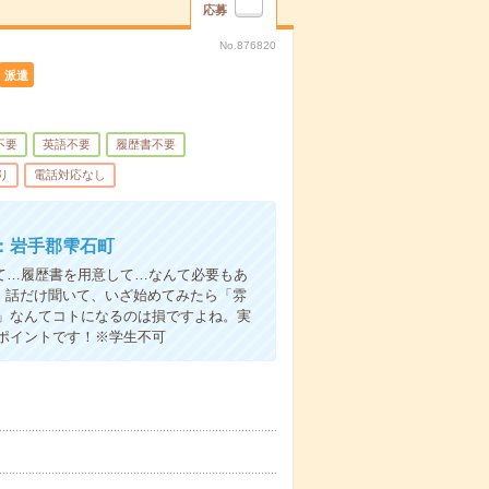
応募
No.876820
派遣
不要
英語不要
履歴書不要
り
電話対応なし
：岩手郡雫石町
て…履歴書を用意して…なんて必要もあ
よ！話だけ聞いて、いざ始めてみたら「雰
」なんてコトになるのは損ですよね。実
ポイントです！※学生不可