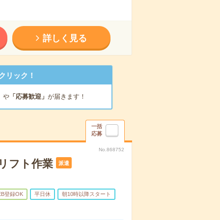
詳しく見る
クリック！
」
や
「応募歓迎」
が届きます！
一括
応募
No.868752
リフト作業
派遣
EB登録OK
平日休
朝10時以降スタート