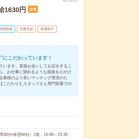
No.Iwa137
1630円
派遣
替制勤務
交費支給
車通勤可
”にこだわっています！
しています。直接お会いしてお話をするこ
ら、お仕事に望めるような面接を心がけ
先企業様のより良いマッチング実現のた
【こだわり3_スタッフさん専門部署での
0分/休憩60分）2直：15:00～23:30