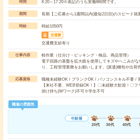
時間
8:20～17:20※表記のうち実働8時間です。
期間
長期【ご応募から1週間以内(最短2日目)のスピード就
時給
時給1050円
交通費
交通費支給有り
仕事内容
軽作業（仕分け・ピッキング・検品、商品管理）
電子回路の基盤を拡大鏡を使用してキズやへこみがな
り、工程管理業務をお願いします。(派遣)梱包や出荷
応募資格
職種未経験OK / ブランクOK / パソコンスキル不要 /
【来社不要、WEB登録OK！】〇未経験大歓迎！〇フリ
掛け持ち(Wワーク)不可※学生不可
職場の雰囲気
年齢層
20代
30代
40代