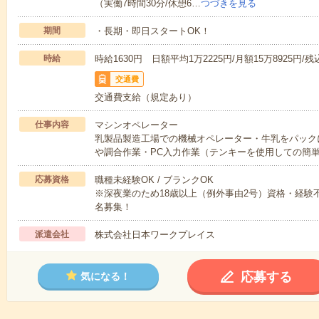
（実働7時間30分/休憩6…
つづきを見る
期間
・長期・即日スタートOK！
時給
時給1630円 日額平均1万2225円/月額15万8925円/残込
交通費
交通費支給（規定あり）
仕事内容
マシンオペレーター
乳製品製造工場での機械オペレーター・牛乳をパック
や調合作業・PC入力作業（テンキーを使用しての簡
応募資格
職種未経験OK / ブランクOK
※深夜業のため18歳以上（例外事由2号）資格・経験不
名募集！
派遣会社
株式会社日本ワークプレイス
応募する
気になる！