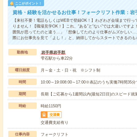
ここがポイント！
資格・経験を活かせるお仕事！フォークリフト作業：岩
【来社不要！電話もしくはWEBで登録OK！】わざわざ会場まで行っ
りません！【職場見学OK！】これ、“ある”と“ない”では大違いです
囲気が思ってたのと違う…」「想像してたのより仕事がムズかしい…
際にお仕事先を見て「よし！」と、納得してからスタートできるのも
勤務地
岩手県岩手郡
雫石駅から車22分
曜日頻度
月～金・土・日・祝 ※シフト制
時間
10:00～19:008:00～17:00※表記のうち実働7時間35
期間
長期【ご応募から1週間以内(最短2日目)のスピード就
時給
時給1150円
交通費
交通費支給有り
仕事内容
フォークリフト