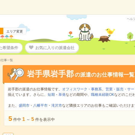
ヘル
エリア変更
た希望条件
お気に入りの派遣会社
の仕事一覧
岩手県岩手郡
の派遣のお仕事情報一覧
岩手郡の派遣のお仕事情報です。
オフィスワーク・事務系
、
営業・販売・サー
揃えています。さらに、
短期
・
単発
などの期間や、
職種未経験OK
などのこだ
また、
盛岡市
・
八幡平市
・
滝沢市
など隣接エリアのお仕事もご確認いただけま
5
1
5
件中
～
件を表示中