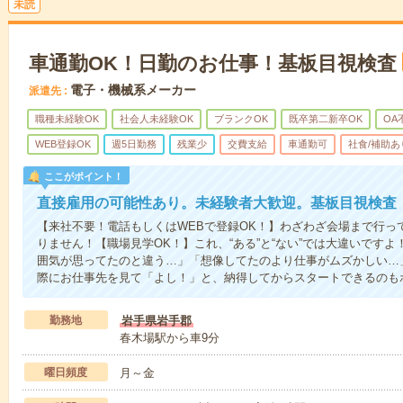
未読
車通勤OK！日勤のお仕事！基板目視検査
電子・機械系メーカー
派遣先
職種未経験OK
社会人未経験OK
ブランクOK
既卒第二新卒OK
OA
WEB登録OK
週5日勤務
残業少
交費支給
車通勤可
社食/補助あ
ここがポイント！
直接雇用の可能性あり。未経験者大歓迎。基板目視検査
【来社不要！電話もしくはWEBで登録OK！】わざわざ会場まで行っ
りません！【職場見学OK！】これ、“ある”と“ない”では大違いです
囲気が思ってたのと違う…」「想像してたのより仕事がムズかしい…
際にお仕事先を見て「よし！」と、納得してからスタートできるのも
勤務地
岩手県岩手郡
春木場駅から車9分
曜日頻度
月～金