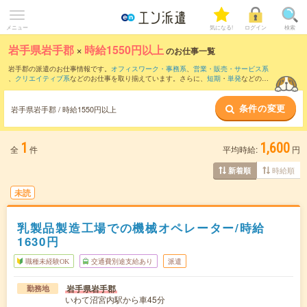
メニュー
気になる!
ログイン
検索
岩手県岩手郡
×
時給1550円以上
のお仕事一覧
岩手郡の派遣のお仕事情報です。
オフィスワーク・事務系
、
営業・販売・サービス系
、
クリエイティブ系
などのお仕事を取り揃えています。さらに、
短期
・
単発
などの期
間や、
職種未経験OK
などのこだわり条件で絞り込んでいただけます。
条件の変更
岩手県岩手郡 / 時給1550円以上
1
1,600
全
件
平均時給:
円
時給順
新着順
未読
乳製品製造工場での機械オペレーター/時給
1630円
職種未経験OK
交通費別途支給あり
派遣
岩手県岩手郡
勤務地
いわて沼宮内駅から車45分