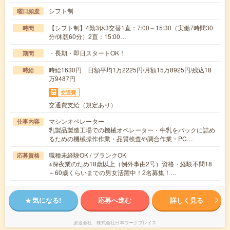
シフト制
曜日頻度
【シフト制】4勤3休3交替1直：7:00～15:30（実働7時間30
時間
分/休憩60分）2直：15:00…
・長期・即日スタートOK！
期間
時給1630円 日額平均1万2225円/月額15万8925円/残込18
時給
万9487円
交通費
交通費支給（規定あり）
マシンオペレーター
仕事内容
乳製品製造工場での機械オペレーター・牛乳をパックに詰め
るための機械操作作業・品質検査や調合作業・PC…
職種未経験OK / ブランクOK
応募資格
※深夜業のため18歳以上（例外事由2号）資格・経験不問18
～60歳くらいまでの男女活躍中！2名募集！…
気になる!
応募へ進む
詳しく見る
派遣会社
株式会社日本ワークプレイス