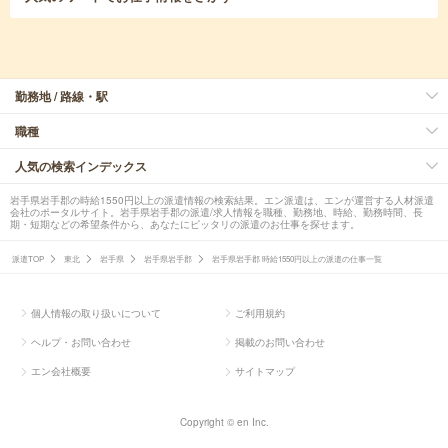
勤務地 / 路線・駅
職種
人気の検索インデックス
岩手県岩手郡の時給1550円以上の派遣情報の検索結果。エン派遣は、エンが運営する人材派遣
会社のポータルサイト。岩手県岩手郡の派遣/求人情報を職種、勤務地、時給、勤務時間、長
期・短期などの希望条件から、あなたにピッタリの派遣のお仕事を探せます。
派遣TOP
東北
岩手県
岩手県岩手郡
岩手県岩手郡 時給1550円以上の派遣の仕事一覧
個人情報の取り扱いについて
ご利用規約
ヘルプ・お問い合わせ
掲載のお問い合わせ
エン会社概要
サイトマップ
Copyright © en Inc.