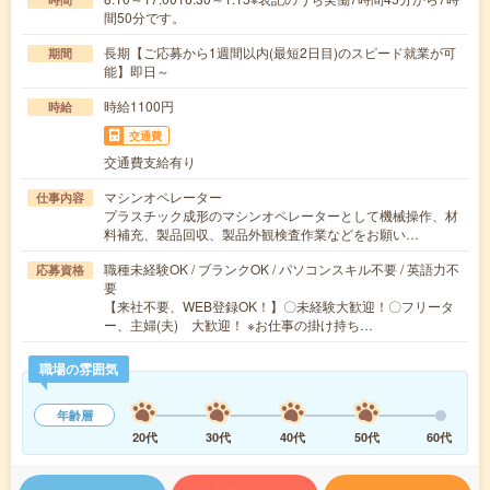
間50分です。
長期【ご応募から1週間以内(最短2日目)のスピード就業が可
期間
能】即日～
時給1100円
時給
交通費
交通費支給有り
マシンオペレーター
仕事内容
プラスチック成形のマシンオペレーターとして機械操作、材
料補充、製品回収、製品外観検査作業などをお願い…
職種未経験OK / ブランクOK / パソコンスキル不要 / 英語力不
応募資格
要
【来社不要、WEB登録OK！】〇未経験大歓迎！〇フリータ
ー、主婦(夫) 大歓迎！ ※お仕事の掛け持ち…
職場の雰囲気
年齢層
20代
30代
40代
50代
60代