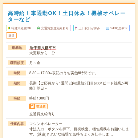
高時給！車通勤OK！土日休み！機械オペレー
ターなど
職種未経験OK
交通費別途支給あり
土日祝日が休み
WEB登録OK
派遣
岩手県八幡平市
勤務地
大更駅から---分
月～金
曜日頻度
8:30～17:30※表記のうち実働8時間です。
時間
長期【ご応募から1週間以内(最短2日目)のスピード就業が可
期間
能】即日～
時給1300円
時給
交通費
交通費支給有り
マシンオペレーター
仕事内容
寸法入力、ボタンを押下、目視検査、梱包業務をお願いしま
す。(派遣)きれいな職場で気持ちよくお仕事しま…