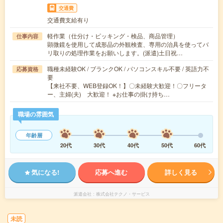
交通費
交通費支給有り
軽作業（仕分け・ピッキング・検品、商品管理）
仕事内容
顕微鏡を使用して成形品の外観検査、専用の治具を使ってバ
リ取りの処理作業をお願いします。(派遣)土日祝…
職種未経験OK / ブランクOK / パソコンスキル不要 / 英語力不
応募資格
要
【来社不要、WEB登録OK！】〇未経験大歓迎！〇フリータ
ー、主婦(夫) 大歓迎！ ※お仕事の掛け持ち…
職場の雰囲気
年齢層
20代
30代
40代
50代
60代
気になる!
応募へ進む
詳しく見る
派遣会社
株式会社テクノ・サービス
未読