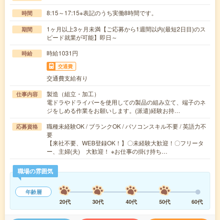
8:15～17:15※表記のうち実働8時間です。
時間
1ヶ月以上3ヶ月未満【ご応募から1週間以内(最短2日目)のス
期間
ピード就業が可能】即日～
時給1031円
時給
交通費
交通費支給有り
製造（組立・加工）
仕事内容
電ドラやドライバーを使用しての製品の組み立て、端子のネ
ジをしめる作業をお願いします。(派遣)経験お持…
職種未経験OK / ブランクOK / パソコンスキル不要 / 英語力不
応募資格
要
【来社不要、WEB登録OK！】〇未経験大歓迎！〇フリータ
ー、主婦(夫) 大歓迎！ ※お仕事の掛け持ち…
職場の雰囲気
年齢層
20代
30代
40代
50代
60代