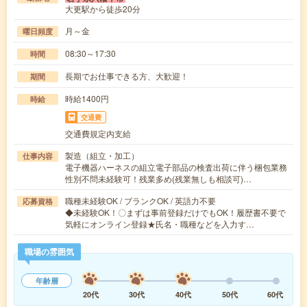
大更駅から徒歩20分
月～金
曜日頻度
08:30～17:30
時間
長期でお仕事できる方、大歓迎！
期間
時給1400円
時給
交通費
交通費規定内支給
製造（組立・加工）
仕事内容
電子機器ハーネスの組立電子部品の検査出荷に伴う梱包業務
性別不問未経験可！残業多め(残業無しも相談可)…
職種未経験OK / ブランクOK / 英語力不要
応募資格
◆未経験OK！〇まずは事前登録だけでもOK！履歴書不要で
気軽にオンライン登録★氏名・職種などを入力す…
職場の雰囲気
年齢層
20代
30代
40代
50代
60代