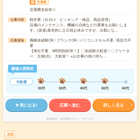
交通費
交通費支給有り
軽作業（仕分け・ピッキング・検品、商品管理）
仕事内容
設備のメンテナンス、機械の点検などの業務をお願いしま
す。(派遣)基本的に土日祝お休みですが、出勤にな…
職種未経験OK / ブランクOK / パソコンスキル不要 / 英語力不
応募資格
要
【来社不要、WEB登録OK！】〇未経験大歓迎！〇フリータ
ー、主婦(夫) 大歓迎！ ※お仕事の掛け持ち…
職場の雰囲気
年齢層
20代
30代
40代
50代
60代
気になる!
応募へ進む
詳しく見る
派遣会社
株式会社テクノ・サービス
未読