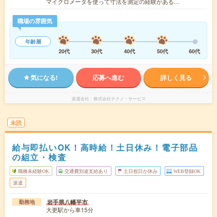
マイクロメータを使って寸法を測定の経験がある…
職場の雰囲気
年齢層
20代
30代
40代
50代
60代
気になる!
応募へ進む
詳しく見る
派遣会社
株式会社テクノ・サービス
未読
給与即払いOK！高時給！土日休み！電子部品
の組立・検査
職種未経験OK
交通費別途支給あり
土日祝日が休み
WEB登録OK
派遣
岩手県八幡平市
勤務地
大更駅から車15分