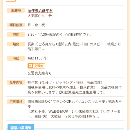
岩手県八幡平市
勤務地
大更駅から---分
月～金・祝
曜日頻度
8:30～17:30※表記のうち実働8時間です。
時間
長期【ご応募から1週間以内(最短2日目)のスピード就業が可
期間
能】即日～
時給1150円
時給
交通費
交通費支給有り
軽作業（仕分け・ピッキング・検品、商品管理）
仕事内容
機械を使用し窓枠や巾木を加工（投入作業）、製品の梱包作
業をお願いします。(派遣)派遣先に直接雇用して…
職種未経験OK / ブランクOK / パソコンスキル不要 / 英語力不
応募資格
要
【来社不要、WEB登録OK！】〇未経験大歓迎！〇フリータ
ー、主婦(夫) 大歓迎！ ※お仕事の掛け持ち…
職場の雰囲気