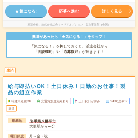
気になる!
応募へ進む
詳しく見る
派遣会社
株式会社綜合キャリアオプション 製造事業部（全国）
興味があったら「★気になる！」をタップ！
「気になる！」を押しておくと、派遣会社から
「面談確約」
や
「応募歓迎」
が届きます！
未読
給与即払いOK！土日休み！日勤のお仕事！製
品の組立作業
職種未経験OK
交通費別途支給あり
土日祝日が休み
WEB登録OK
派遣
岩手県八幡平市
勤務地
大更駅から---分
月～金・祝
曜日頻度