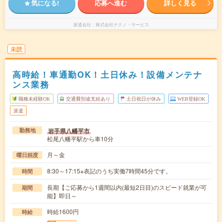
気になる!
応募へ進む
詳しく見る
派遣会社
株式会社テクノ・サービス
未読
高時給！車通勤OK！土日休み！設備メンテナ
ンス業務
職種未経験OK
交通費別途支給あり
土日祝日が休み
WEB登録OK
派遣
岩手県八幡平市
勤務地
松尾八幡平駅から車10分
月～金
曜日頻度
8:30～17:15※表記のうち実働7時間45分です。
時間
長期【ご応募から1週間以内(最短2日目)のスピード就業が可
期間
能】即日～
時給1600円
時給