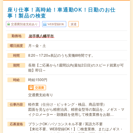
座り仕事！高時給！車通勤OK！日勤のお仕
事！製品の検査
交通費別途支給あり
WEB登録OK
派遣
岩手県八幡平市
勤務地
月～金・土
曜日頻度
8:20～17:20※表記のうち実働8時間です。
時間
長期【ご応募から1週間以内(最短2日目)のスピード就業が可
期間
能】即日～
時給1500円
時給
交通費
交通費支給有り
軽作業（仕分け・ピッキング・検品、商品管理）
仕事内容
図面を見ながら精密治具、精密金型等の製品を、ノギス・マ
イクロメーター・顕微鏡を使用して検査業務をお願…
ブランクOK / パソコンスキル不要 / 英語力不要
応募資格
【来社不要、WEB登録OK！】〇検査業務、またはノギス・