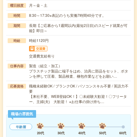
月～金・土
曜日頻度
8:30～17:30※表記のうち実働7時間40分です。
時間
長期【ご応募から1週間以内(最短2日目)のスピード就業が可
期間
能】即日～
時給1120円
時給
交通費
交通費支給有り
製造（組立・加工）
仕事内容
プラスチック製品に端子をはめ、治具に部品をセット、ボタ
ンを押して圧着、製品検査、梱包作業などをお願い…
職種未経験OK / ブランクOK / パソコンスキル不要 / 英語力不
応募資格
要
【来社不要、WEB登録OK！】〇未経験大歓迎！〇フリータ
ー、主婦(夫) 大歓迎！ ※お仕事の掛け持ち…
職場の雰囲気
年齢層
20代
30代
40代
50代
60代