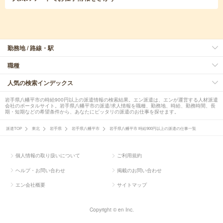
勤務地 / 路線・駅
職種
人気の検索インデックス
岩手県八幡平市の時給900円以上の派遣情報の検索結果。エン派遣は、エンが運営する人材派遣
会社のポータルサイト。岩手県八幡平市の派遣/求人情報を職種、勤務地、時給、勤務時間、長
期・短期などの希望条件から、あなたにピッタリの派遣のお仕事を探せます。
派遣TOP
東北
岩手県
岩手県八幡平市
岩手県八幡平市 時給900円以上の派遣の仕事一覧
個人情報の取り扱いについて
ご利用規約
ヘルプ・お問い合わせ
掲載のお問い合わせ
エン会社概要
サイトマップ
Copyright © en Inc.