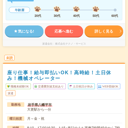
年齢層
20代
30代
40代
50代
60代
気になる!
応募へ進む
詳しく見る
派遣会社
株式会社テクノ・サービス
未読
座り仕事！給与即払いOK！高時給！土日休
み！機械オペレーター
職種未経験OK
交通費別途支給あり
土日祝日が休み
WEB登録OK
派遣
岩手県八幡平市
勤務地
大更駅から---分
月～金・祝
曜日頻度
8:10～17:0016:30～1:15※表記のうち実働7時間45分から7時
時間