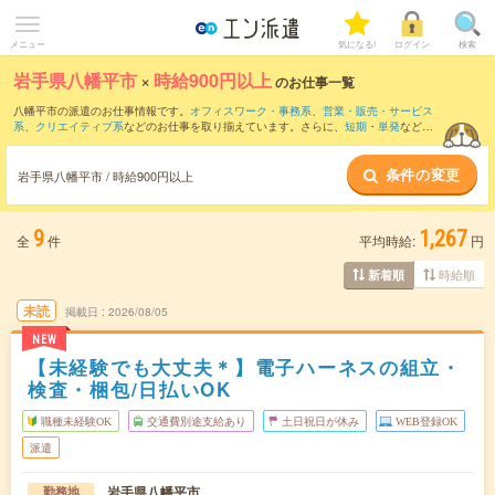
メニュー
気になる!
ログイン
検索
岩手県八幡平市
×
時給900円以上
のお仕事一覧
八幡平市の派遣のお仕事情報です。
オフィスワーク・事務系
、
営業・販売・サービス
系
、
クリエイティブ系
などのお仕事を取り揃えています。さらに、
短期
・
単発
などの
期間や、
職種未経験OK
などのこだわり条件で絞り込んでいただけます。
条件の変更
時給
1050円以上
・
1800円以上
の求人はこちら
岩手県八幡平市 / 時給900円以上
当サイトでは法令を遵守し、最低賃金以上の求人のみを掲載しています。
9
1,267
全
件
平均時給:
円
時給順
新着順
未読
掲載日
2026/08/05
NEW
【未経験でも大丈夫＊】電子ハーネスの組立・
検査・梱包/日払いOK
職種未経験OK
交通費別途支給あり
土日祝日が休み
WEB登録OK
派遣
岩手県八幡平市
勤務地