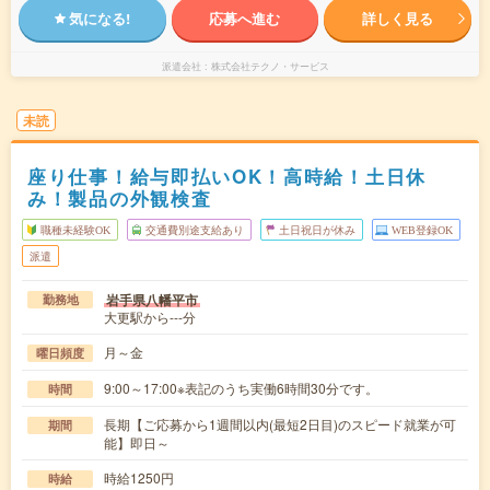
気になる!
応募へ進む
詳しく見る
派遣会社
株式会社テクノ・サービス
未読
座り仕事！給与即払いOK！高時給！土日休
み！製品の外観検査
職種未経験OK
交通費別途支給あり
土日祝日が休み
WEB登録OK
派遣
岩手県八幡平市
勤務地
大更駅から---分
月～金
曜日頻度
9:00～17:00※表記のうち実働6時間30分です。
時間
長期【ご応募から1週間以内(最短2日目)のスピード就業が可
期間
能】即日～
時給1250円
時給