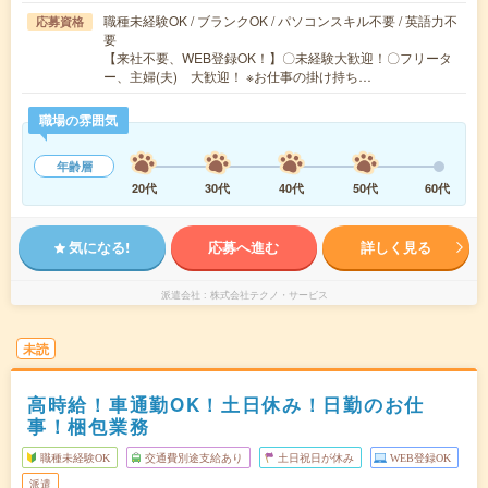
職種未経験OK / ブランクOK / パソコンスキル不要 / 英語力不
応募資格
要
【来社不要、WEB登録OK！】〇未経験大歓迎！〇フリータ
ー、主婦(夫) 大歓迎！ ※お仕事の掛け持ち…
職場の雰囲気
年齢層
20代
30代
40代
50代
60代
気になる!
応募へ進む
詳しく見る
派遣会社
株式会社テクノ・サービス
未読
高時給！車通勤OK！土日休み！日勤のお仕
事！梱包業務
職種未経験OK
交通費別途支給あり
土日祝日が休み
WEB登録OK
派遣