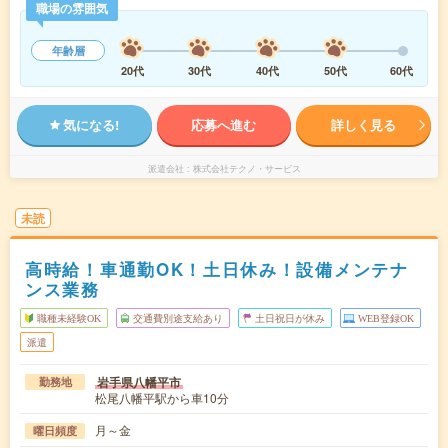
職場の雰囲気
年齢層
20代
30代
40代
50代
60代
気になる!
応募へ進む
詳しく見る
派遣会社
株式会社テクノ・サービス
未読
高時給！車通勤OK！土日休み！設備メンテナ
ンス業務
職種未経験OK
交通費別途支給あり
土日祝日が休み
WEB登録OK
派遣
岩手県八幡平市
勤務地
松尾八幡平駅から車10分
月～金
曜日頻度