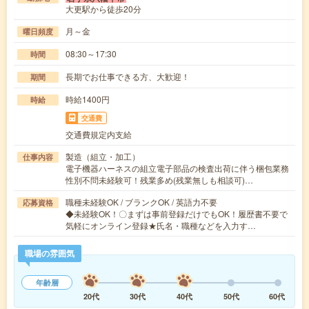
大更駅から徒歩20分
月～金
曜日頻度
08:30～17:30
時間
長期でお仕事できる方、大歓迎！
期間
時給1400円
時給
交通費
交通費規定内支給
製造（組立・加工）
仕事内容
電子機器ハーネスの組立電子部品の検査出荷に伴う梱包業務
性別不問未経験可！残業多め(残業無しも相談可)…
職種未経験OK / ブランクOK / 英語力不要
応募資格
◆未経験OK！〇まずは事前登録だけでもOK！履歴書不要で
気軽にオンライン登録★氏名・職種などを入力す…
職場の雰囲気
年齢層
20代
30代
40代
50代
60代