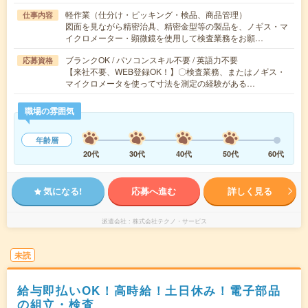
軽作業（仕分け・ピッキング・検品、商品管理）
仕事内容
図面を見ながら精密治具、精密金型等の製品を、ノギス・マ
イクロメーター・顕微鏡を使用して検査業務をお願…
ブランクOK / パソコンスキル不要 / 英語力不要
応募資格
【来社不要、WEB登録OK！】〇検査業務、またはノギス・
マイクロメータを使って寸法を測定の経験がある…
職場の雰囲気
年齢層
20代
30代
40代
50代
60代
気になる!
応募へ進む
詳しく見る
派遣会社
株式会社テクノ・サービス
未読
給与即払いOK！高時給！土日休み！電子部品
の組立・検査