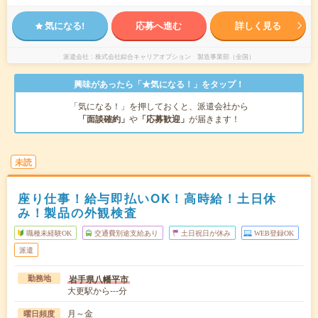
気になる!
応募へ進む
詳しく見る
派遣会社
株式会社綜合キャリアオプション 製造事業部（全国）
興味があったら「★気になる！」をタップ！
「気になる！」を押しておくと、派遣会社から
「面談確約」
や
「応募歓迎」
が届きます！
未読
座り仕事！給与即払いOK！高時給！土日休
み！製品の外観検査
職種未経験OK
交通費別途支給あり
土日祝日が休み
WEB登録OK
派遣
岩手県八幡平市
勤務地
大更駅から---分
月～金
曜日頻度