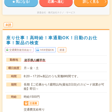
気になる!
応募へ進む
詳しく見る
派遣会社
株式会社テクノ・サービス
未読
座り仕事！高時給！車通勤OK！日勤のお仕
事！製品の検査
交通費別途支給あり
WEB登録OK
派遣
岩手県八幡平市
勤務地
月～金・土
曜日頻度
8:20～17:20※表記のうち実働8時間です。
時間
長期【ご応募から1週間以内(最短2日目)のスピード就業が可
期間
能】即日～
時給1500円
時給
交通費
交通費支給有り