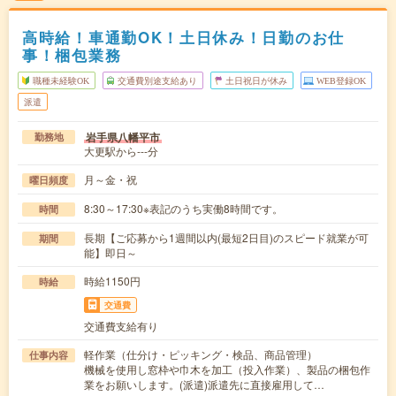
高時給！車通勤OK！土日休み！日勤のお仕
事！梱包業務
職種未経験OK
交通費別途支給あり
土日祝日が休み
WEB登録OK
派遣
岩手県八幡平市
勤務地
大更駅から---分
月～金・祝
曜日頻度
8:30～17:30※表記のうち実働8時間です。
時間
長期【ご応募から1週間以内(最短2日目)のスピード就業が可
期間
能】即日～
時給1150円
時給
交通費
交通費支給有り
軽作業（仕分け・ピッキング・検品、商品管理）
仕事内容
機械を使用し窓枠や巾木を加工（投入作業）、製品の梱包作
業をお願いします。(派遣)派遣先に直接雇用して…