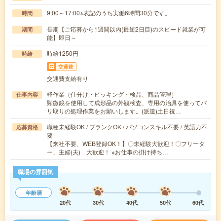
9:00～17:00※表記のうち実働6時間30分です。
時間
長期【ご応募から1週間以内(最短2日目)のスピード就業が可
期間
能】即日～
時給1250円
時給
交通費
交通費支給有り
軽作業（仕分け・ピッキング・検品、商品管理）
仕事内容
顕微鏡を使用して成形品の外観検査、専用の治具を使ってバ
リ取りの処理作業をお願いします。(派遣)土日祝…
職種未経験OK / ブランクOK / パソコンスキル不要 / 英語力不
応募資格
要
【来社不要、WEB登録OK！】〇未経験大歓迎！〇フリータ
ー、主婦(夫) 大歓迎！ ※お仕事の掛け持ち…
職場の雰囲気
年齢層
20代
30代
40代
50代
60代