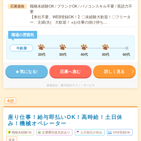
職種未経験OK / ブランクOK / パソコンスキル不要 / 英語力不
応募資格
要
【来社不要、WEB登録OK！】〇未経験大歓迎！〇フリータ
ー、主婦(夫) 大歓迎！ ※お仕事の掛け持ち…
職場の雰囲気
年齢層
20代
30代
40代
50代
60代
気になる!
応募へ進む
詳しく見る
派遣会社
株式会社テクノ・サービス
未読
座り仕事！給与即払いOK！高時給！土日休
み！機械オペレーター
職種未経験OK
交通費別途支給あり
土日祝日が休み
WEB登録OK
派遣