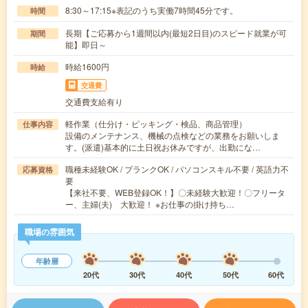
8:30～17:15※表記のうち実働7時間45分です。
時間
長期【ご応募から1週間以内(最短2日目)のスピード就業が可
期間
能】即日～
時給1600円
時給
交通費
交通費支給有り
軽作業（仕分け・ピッキング・検品、商品管理）
仕事内容
設備のメンテナンス、機械の点検などの業務をお願いしま
す。(派遣)基本的に土日祝お休みですが、出勤にな…
職種未経験OK / ブランクOK / パソコンスキル不要 / 英語力不
応募資格
要
【来社不要、WEB登録OK！】〇未経験大歓迎！〇フリータ
ー、主婦(夫) 大歓迎！ ※お仕事の掛け持ち…
職場の雰囲気
年齢層
20代
30代
40代
50代
60代