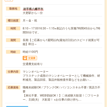
岩手県八幡平市
勤務地
大更駅から---分
月～金・祝
曜日頻度
8:10～17:0016:30～1:15※表記のうち実働7時間45分から7時
時間
間50分です。
長期【ご応募から1週間以内(最短2日目)のスピード就業が可
期間
能】即日～
時給1100円
時給
交通費
交通費支給有り
マシンオペレーター
仕事内容
プラスチック成形のマシンオペレーターとして機械操作、材
料補充、製品回収、製品外観検査作業などをお願い…
職種未経験OK / ブランクOK / パソコンスキル不要 / 英語力不
応募資格
要
【来社不要、WEB登録OK！】〇未経験大歓迎！〇フリータ
ー、主婦(夫) 大歓迎！ ※お仕事の掛け持ち…