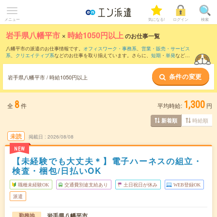
メニュー
気になる!
ログイン
検索
岩手県八幡平市
×
時給1050円以上
のお仕事一覧
八幡平市の派遣のお仕事情報です。
オフィスワーク・事務系
、
営業・販売・サービス
系
、
クリエイティブ系
などのお仕事を取り揃えています。さらに、
短期
・
単発
などの
期間や、
職種未経験OK
などのこだわり条件で絞り込んでいただけます。
条件の変更
岩手県八幡平市 / 時給1050円以上
8
1,300
全
件
平均時給:
円
時給順
新着順
未読
掲載日
2026/08/08
NEW
【未経験でも大丈夫＊】電子ハーネスの組立・
検査・梱包/日払いOK
職種未経験OK
交通費別途支給あり
土日祝日が休み
WEB登録OK
派遣
岩手県八幡平市
勤務地