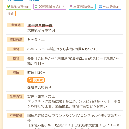
職種未経験OK
交通費別途支給あり
土日祝日が休み
WEB登録OK
派遣
岩手県八幡平市
勤務地
大更駅から車15分
月～金・土
曜日頻度
8:30～17:30※表記のうち実働7時間40分です。
時間
長期【ご応募から1週間以内(最短2日目)のスピード就業が可
期間
能】即日～
時給1120円
時給
交通費
交通費支給有り
製造（組立・加工）
仕事内容
プラスチック製品に端子をはめ、治具に部品をセット、ボタ
ンを押して圧着、製品検査、梱包作業などをお願い…
職種未経験OK / ブランクOK / パソコンスキル不要 / 英語力不
応募資格
要
【来社不要、WEB登録OK！】〇未経験大歓迎！〇フリータ