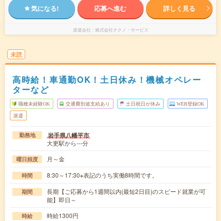
気になる!
応募へ進む
詳しく見る
派遣会社
株式会社テクノ・サービス
未読
高時給！車通勤OK！土日休み！機械オペレー
ターなど
職種未経験OK
交通費別途支給あり
土日祝日が休み
WEB登録OK
派遣
岩手県八幡平市
勤務地
大更駅から---分
月～金
曜日頻度
8:30～17:30※表記のうち実働8時間です。
時間
長期【ご応募から1週間以内(最短2日目)のスピード就業が可
期間
能】即日～
時給1300円
時給