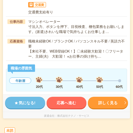
交通費
交通費支給有り
マシンオペレーター
仕事内容
寸法入力、ボタンを押下、目視検査、梱包業務をお願いしま
す。(派遣)きれいな職場で気持ちよくお仕事しま…
職種未経験OK / ブランクOK / パソコンスキル不要 / 英語力不
応募資格
要
【来社不要、WEB登録OK！】〇未経験大歓迎！〇フリータ
ー、主婦(夫) 大歓迎！ ※お仕事の掛け持ち…
職場の雰囲気
年齢層
20代
30代
40代
50代
60代
気になる!
応募へ進む
詳しく見る
派遣会社
株式会社テクノ・サービス
未読