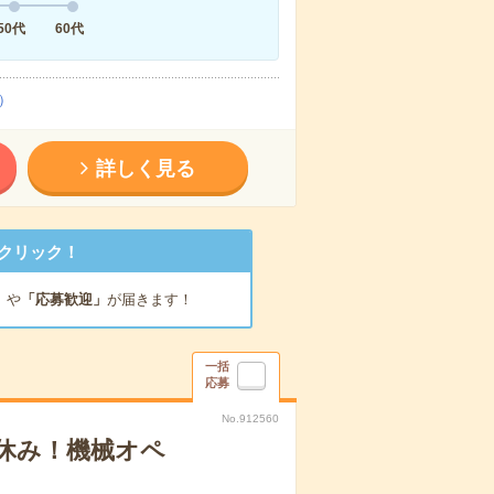
50代
60代
）
詳しく見る
クリック！
」
や
「応募歓迎」
が届きます！
一括
応募
No.912560
休み！機械オペ