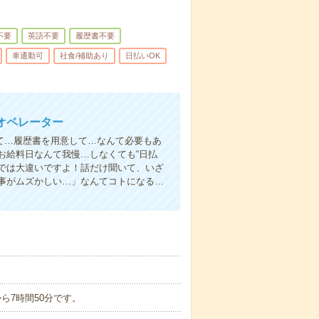
不要
英語不要
履歴書不要
車通勤可
社食/補助あり
日払いOK
オペレーター
て…履歴書を用意して…なんて必要もあ
お給料日なんて我慢…しなくても“日払
い”では大違いですよ！話だけ聞いて、いざ
事がムズかしい…」なんてコトになる…
分から7時間50分です。