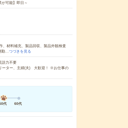
業が可能】即日～
作、材料補充、製品回収、製品外観検査
期勤…
つづきを見る
 英語力不要
ーター、主婦(夫) 大歓迎！ ※お仕事の
50代
60代