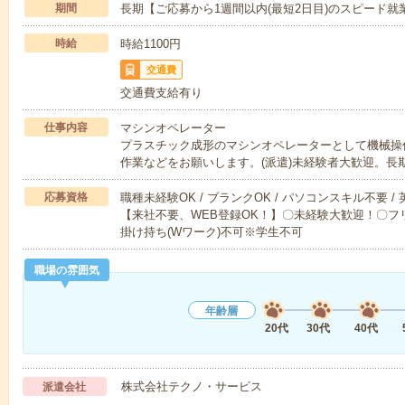
期間
長期【ご応募から1週間以内(最短2日目)のスピード就
時給
時給1100円
交通費
交通費支給有り
仕事内容
マシンオペレーター
プラスチック成形のマシンオペレーターとして機械操
作業などをお願いします。(派遣)未経験者大歓迎。長
応募資格
職種未経験OK / ブランクOK / パソコンスキル不要 /
【来社不要、WEB登録OK！】〇未経験大歓迎！〇フリ
掛け持ち(Wワーク)不可※学生不可
職場の雰囲気
年齢層
20代
30代
40代
株式会社テクノ・サービス
派遣会社