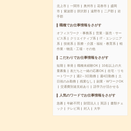
北上市
一関市
奥州市
花巻市
盛岡
市
紫波郡
胆沢郡
遠野市
二戸郡
岩
手郡
職種でお仕事情報をさがす
オフィスワーク・事務系
営業・販売・サー
ビス系
クリエイティブ系
IT・エンジニア
系
技術系
医療・介護・福祉・教育系
軽
作業・物流・工場・その他
こだわりでお仕事情報をさがす
短期
単発
職種未経験OK
10名以上の大
量募集
友だちと一緒の応募OK
在宅・リモ
ートワーク
週2～3日勤務
週4日勤務
土
日祝のみ勤務
残業なし
副業・WワークOK
交通費別途支給あり
語学力が活かせる
人気のワードでお仕事情報をさがす
急募
年齢不問
財団法人
英語
書類チェ
ック
テレビ局
封入
大学