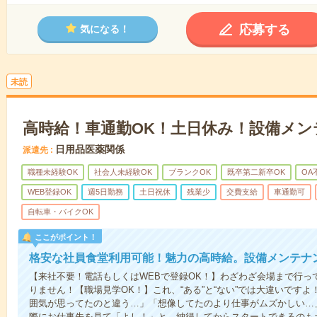
応募する
気になる！
未読
高時給！車通勤OK！土日休み！設備メン
日用品医薬関係
派遣先
職種未経験OK
社会人未経験OK
ブランクOK
既卒第二新卒OK
OA
WEB登録OK
週5日勤務
土日祝休
残業少
交費支給
車通勤可
自転車・バイクOK
ここがポイント！
格安な社員食堂利用可能！魅力の高時給。設備メンテナ
【来社不要！電話もしくはWEBで登録OK！】わざわざ会場まで行っ
りません！【職場見学OK！】これ、“ある”と“ない”では大違いです
囲気が思ってたのと違う…」「想像してたのより仕事がムズかしい…
際にお仕事先を見て「よし！」と、納得してからスタートできるのも