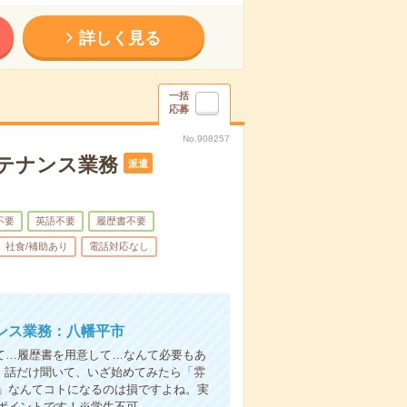
詳しく見る
一括
応募
No.908257
テナンス業務
派遣
不要
英語不要
履歴書不要
社食/補助あり
電話対応なし
ンス業務：八幡平市
て…履歴書を用意して…なんて必要もあ
よ！話だけ聞いて、いざ始めてみたら「雰
」なんてコトになるのは損ですよね。実
ポイントです！※学生不可