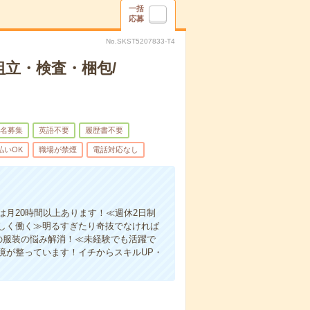
一括
応募
No.SKST5207833-T4
立・検査・梱包/
名募集
英語不要
履歴書不要
払いOK
職場が禁煙
電話対応なし
月20時間以上あります！≪週休2日制
しく働く≫明るすぎたり奇抜でなければ
の服装の悩み解消！≪未経験でも活躍で
境が整っています！イチからスキルUP・