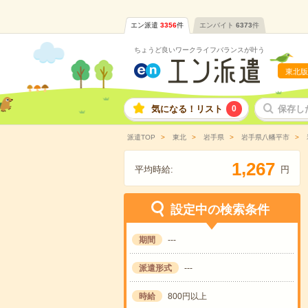
エン派遣
3356
件
エンバイト
6373
件
ちょうど良いワークライフバランスが叶う
東北版
気になる！リスト
0
保存し
派遣TOP
東北
岩手県
岩手県八幡平市
,
1
2
6
7
平均時給:
円
設定中の検索条件
期間
---
派遣形式
---
時給
800円以上