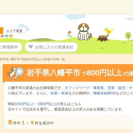
ヘル
エリア変更
た希望条件
お気に入りの派遣会社
岩手県八幡平市 時給800円以上の派遣の仕事一覧
岩手県八幡平市
800円以上
で
の
八幡平市の派遣のお仕事情報です。
オフィスワーク・事務系
、
営業・販売・サ
り揃えています。さらに、
短期
・
単発
などの期間や、
職種未経験OK
などのこ
時給
1050円以上
・
1800円以上
の求人はこちら
当サイトでは法令を遵守し、最低賃金以上の求人のみを掲載しています。
9
1
9
件中
～
件を表示中