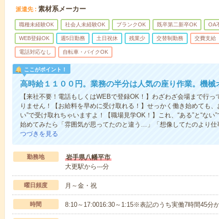
素材系メーカー
派遣先
職種未経験OK
社会人未経験OK
ブランクOK
既卒第二新卒OK
OA
WEB登録OK
週5日勤務
土日祝休
残業少
交替制勤務
交費支給
電話対応なし
自転車・バイクOK
ここがポイント！
高時給１１００円。業務の半分は人気の座り作業。機械
【来社不要！電話もしくはWEBで登録OK！】わざわざ会場まで行っ
りません！【お給料を早めに受け取れる！】せっかく働き始めても、
い”で受け取れちゃいますよ！【職場見学OK！】これ、“ある”と“な
始めてみたら「雰囲気が思ってたのと違う…」「想像してたのより仕
つづきを見る
勤務地
岩手県八幡平市
大更駅から---分
曜日頻度
月～金・祝
時間
8:10～17:0016:30～1:15※表記のうち実働7時間45