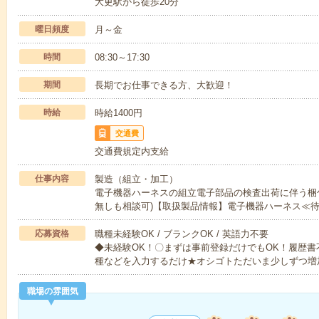
大更駅から徒歩20分
曜日頻度
月～金
時間
08:30～17:30
期間
長期でお仕事できる方、大歓迎！
時給
時給1400円
交通費
交通費規定内支給
仕事内容
製造（組立・加工）
電子機器ハーネスの組立電子部品の検査出荷に伴う梱
無しも相談可)【取扱製品情報】電子機器ハーネス≪
応募資格
職種未経験OK / ブランクOK / 英語力不要
◆未経験OK！〇まずは事前登録だけでもOK！履歴
種などを入力するだけ★オシゴトただいま少しずつ増
職場の雰囲気