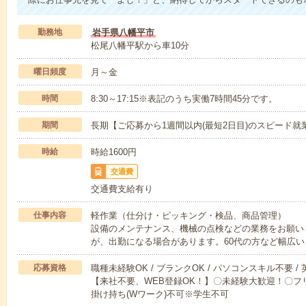
勤務地
岩手県八幡平市
松尾八幡平駅から車10分
曜日頻度
月～金
時間
8:30～17:15※表記のうち実働7時間45分です。
期間
長期【ご応募から1週間以内(最短2日目)のスピード就
時給
時給1600円
交通費
交通費支給有り
仕事内容
軽作業（仕分け・ピッキング・検品、商品管理）
設備のメンテナンス、機械の点検などの業務をお願いし
が、出勤になる場合があります。60代の方など幅広い
応募資格
職種未経験OK / ブランクOK / パソコンスキル不要 /
【来社不要、WEB登録OK！】〇未経験大歓迎！〇フリ
掛け持ち(Wワーク)不可※学生不可