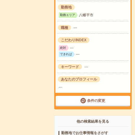
勤務地
八幡平市
勤務エリア
職種
---
こだわりINDEX
---
絶対
---
できれば
キーワード
---
あなたのプロフィール
---
条件の変更
他の検索結果を見る
勤務地でお仕事情報をさがす