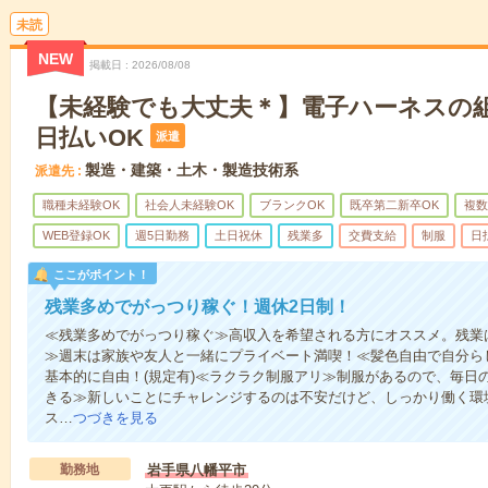
未読
NEW
掲載日
2026/08/08
【未経験でも大丈夫＊】電子ハーネスの組
日払いOK
派遣
製造・建築・土木・製造技術系
派遣先
職種未経験OK
社会人未経験OK
ブランクOK
既卒第二新卒OK
複数
WEB登録OK
週5日勤務
土日祝休
残業多
交費支給
制服
日
ここがポイント！
残業多めでがっつり稼ぐ！週休2日制！
≪残業多めでがっつり稼ぐ≫高収入を希望される方にオススメ。残業は
≫週末は家族や友人と一緒にプライベート満喫！≪髪色自由で自分ら
基本的に自由！(規定有)≪ラクラク制服アリ≫制服があるので、毎日
きる≫新しいことにチャレンジするのは不安だけど、しっかり働く環
ス…
つづきを見る
勤務地
岩手県八幡平市