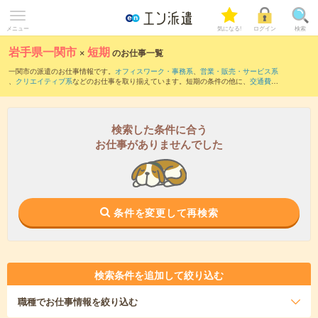
メニュー
気になる!
ログイン
検索
岩手県一関市
×
短期
のお仕事一覧
一関市の派遣のお仕事情報です。
オフィスワーク・事務系
、
営業・販売・サービス系
、
クリエイティブ系
などのお仕事を取り揃えています。短期の条件の他に、
交通費別
途支給あり
、
職種未経験OK
、
友だちと一緒の応募OK
などでもお探し頂けます。
検索した条件に合う
お仕事がありませんでした
条件を変更して再検索
検索条件を追加して絞り込む
職種
でお仕事情報を絞り込む