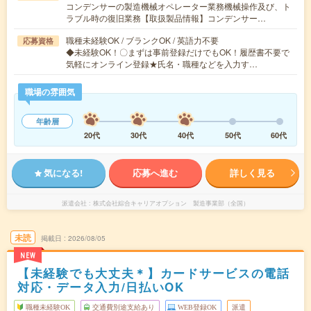
コンデンサーの製造機械オペレーター業務機械操作及び、ト
ラブル時の復旧業務【取扱製品情報】コンデンサー…
職種未経験OK / ブランクOK / 英語力不要
応募資格
◆未経験OK！〇まずは事前登録だけでもOK！履歴書不要で
気軽にオンライン登録★氏名・職種などを入力す…
職場の雰囲気
年齢層
20代
30代
40代
50代
60代
気になる!
応募へ進む
詳しく見る
派遣会社
株式会社綜合キャリアオプション 製造事業部（全国）
未読
掲載日
2026/08/05
NEW
【未経験でも大丈夫＊】カードサービスの電話
対応・データ入力/日払いOK
職種未経験OK
交通費別途支給あり
WEB登録OK
派遣