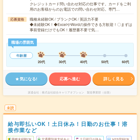
クレジットカード問い合わせ対応の仕事です。カードをご利
用のお客様からのお電話での問い合わせ対応。専門…
職種未経験OK / ブランクOK / 英語力不要
応募資格
◆未経験OK！◆ExcelやWordの操作できる方歓迎！〇まずは
事前登録だけでもOK！履歴書不要で気…
職場の雰囲気
年齢層
20代
30代
40代
50代
60代
気になる!
応募へ進む
詳しく見る
派遣会社
株式会社綜合キャリアオプション 製造事業部（全国）
未読
給与即払いOK！土日休み！日勤のお仕事！溶
接作業など
職種未経験OK
交通費別途支給あり
土日祝日が休み
WEB登録OK