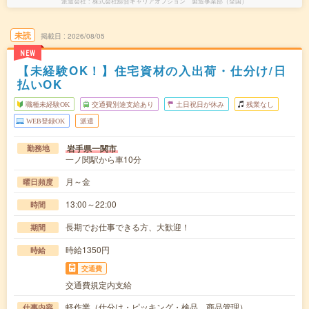
派遣会社
株式会社綜合キャリアオプション 製造事業部（全国）
未読
掲載日
2026/08/05
NEW
【未経験OK！】住宅資材の入出荷・仕分け/日
払いOK
職種未経験OK
交通費別途支給あり
土日祝日が休み
残業なし
WEB登録OK
派遣
岩手県一関市
勤務地
一ノ関駅から車10分
月～金
曜日頻度
13:00～22:00
時間
長期でお仕事できる方、大歓迎！
期間
時給1350円
時給
交通費
交通費規定内支給
軽作業（仕分け・ピッキング・検品、商品管理）
仕事内容