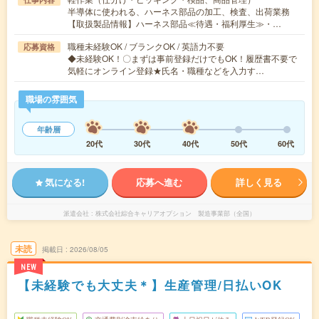
半導体に使われる、ハーネス部品の加工、検査、出荷業務
【取扱製品情報】ハーネス部品≪待遇・福利厚生≫・…
職種未経験OK / ブランクOK / 英語力不要
応募資格
◆未経験OK！〇まずは事前登録だけでもOK！履歴書不要で
気軽にオンライン登録★氏名・職種などを入力す…
職場の雰囲気
年齢層
20代
30代
40代
50代
60代
気になる!
応募へ進む
詳しく見る
派遣会社
株式会社綜合キャリアオプション 製造事業部（全国）
未読
掲載日
2026/08/05
NEW
【未経験でも大丈夫＊】生産管理/日払いOK