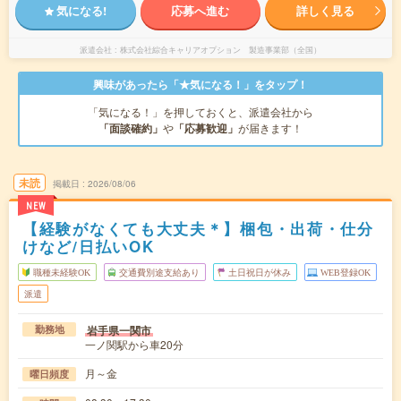
気になる!
応募へ進む
詳しく見る
派遣会社
株式会社綜合キャリアオプション 製造事業部（全国）
興味があったら「★気になる！」をタップ！
「気になる！」を押しておくと、派遣会社から
「面談確約」
や
「応募歓迎」
が届きます！
未読
掲載日
2026/08/06
NEW
【経験がなくても大丈夫＊】梱包・出荷・仕分
けなど/日払いOK
職種未経験OK
交通費別途支給あり
土日祝日が休み
WEB登録OK
派遣
岩手県一関市
勤務地
一ノ関駅から車20分
月～金
曜日頻度