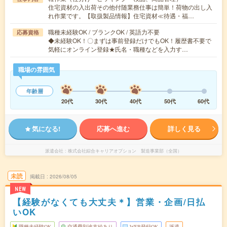
住宅資材の入出荷その他付随業務仕事は簡単！荷物の出し入
れ作業です。【取扱製品情報】住宅資材≪待遇・福…
職種未経験OK / ブランクOK / 英語力不要
応募資格
◆未経験OK！〇まずは事前登録だけでもOK！履歴書不要で
気軽にオンライン登録★氏名・職種などを入力す…
職場の雰囲気
年齢層
20代
30代
40代
50代
60代
気になる!
応募へ進む
詳しく見る
派遣会社
株式会社綜合キャリアオプション 製造事業部（全国）
未読
掲載日
2026/08/05
NEW
【経験がなくても大丈夫＊】営業・企画/日払
いOK
職種未経験OK
交通費別途支給あり
WEB登録OK
派遣