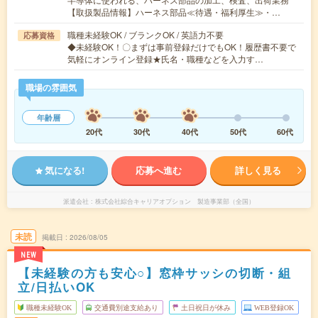
【取扱製品情報】ハーネス部品≪待遇・福利厚生≫・…
職種未経験OK / ブランクOK / 英語力不要
応募資格
◆未経験OK！〇まずは事前登録だけでもOK！履歴書不要で
気軽にオンライン登録★氏名・職種などを入力す…
職場の雰囲気
年齢層
20代
30代
40代
50代
60代
気になる!
応募へ進む
詳しく見る
派遣会社
株式会社綜合キャリアオプション 製造事業部（全国）
未読
掲載日
2026/08/05
NEW
【未経験の方も安心○】窓枠サッシの切断・組
立/日払いOK
職種未経験OK
交通費別途支給あり
土日祝日が休み
WEB登録OK