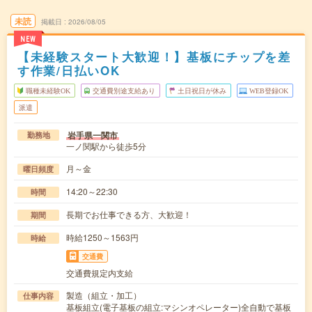
未読
掲載日
2026/08/05
NEW
【未経験スタート大歓迎！】基板にチップを差
す作業/日払いOK
職種未経験OK
交通費別途支給あり
土日祝日が休み
WEB登録OK
派遣
岩手県一関市
勤務地
一ノ関駅から徒歩5分
月～金
曜日頻度
14:20～22:30
時間
長期でお仕事できる方、大歓迎！
期間
時給1250～1563円
時給
交通費
交通費規定内支給
製造（組立・加工）
仕事内容
基板組立(電子基板の組立:マシンオペレーター)全自動で基板