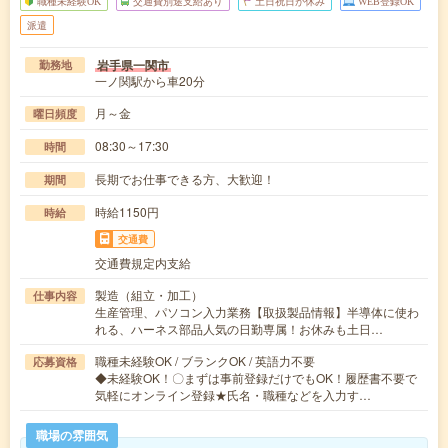
職種未経験OK
交通費別途支給あり
土日祝日が休み
WEB登録OK
派遣
岩手県一関市
勤務地
一ノ関駅から車20分
月～金
曜日頻度
08:30～17:30
時間
長期でお仕事できる方、大歓迎！
期間
時給1150円
時給
交通費
交通費規定内支給
製造（組立・加工）
仕事内容
生産管理、パソコン入力業務【取扱製品情報】半導体に使わ
れる、ハーネス部品人気の日勤専属！お休みも土日…
職種未経験OK / ブランクOK / 英語力不要
応募資格
◆未経験OK！〇まずは事前登録だけでもOK！履歴書不要で
気軽にオンライン登録★氏名・職種などを入力す…
職場の雰囲気