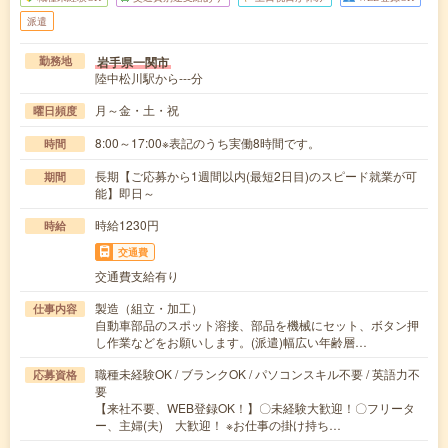
派遣
岩手県一関市
勤務地
陸中松川駅から---分
月～金・土・祝
曜日頻度
8:00～17:00※表記のうち実働8時間です。
時間
長期【ご応募から1週間以内(最短2日目)のスピード就業が可
期間
能】即日～
時給1230円
時給
交通費
交通費支給有り
製造（組立・加工）
仕事内容
自動車部品のスポット溶接、部品を機械にセット、ボタン押
し作業などをお願いします。(派遣)幅広い年齢層…
職種未経験OK / ブランクOK / パソコンスキル不要 / 英語力不
応募資格
要
【来社不要、WEB登録OK！】〇未経験大歓迎！〇フリータ
ー、主婦(夫) 大歓迎！ ※お仕事の掛け持ち…