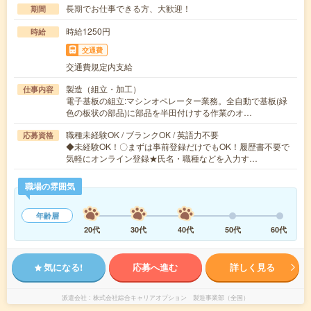
長期でお仕事できる方、大歓迎！
期間
時給1250円
時給
交通費
交通費規定内支給
製造（組立・加工）
仕事内容
電子基板の組立:マシンオペレーター業務。全自動で基板(緑
色の板状の部品)に部品を半田付けする作業のオ…
職種未経験OK / ブランクOK / 英語力不要
応募資格
◆未経験OK！〇まずは事前登録だけでもOK！履歴書不要で
気軽にオンライン登録★氏名・職種などを入力す…
職場の雰囲気
年齢層
20代
30代
40代
50代
60代
気になる!
応募へ進む
詳しく見る
派遣会社
株式会社綜合キャリアオプション 製造事業部（全国）