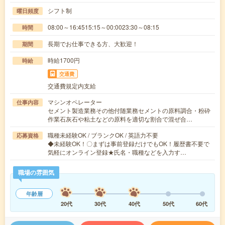
シフト制
曜日頻度
08:00～16:4515:15～00:0023:30～08:15
時間
長期でお仕事できる方、大歓迎！
期間
時給1700円
時給
交通費
交通費規定内支給
マシンオペレーター
仕事内容
セメント製造業務その他付随業務セメントの原料調合・粉砕
作業石灰石や粘土などの原料を適切な割合で混ぜ合…
職種未経験OK / ブランクOK / 英語力不要
応募資格
◆未経験OK！〇まずは事前登録だけでもOK！履歴書不要で
気軽にオンライン登録★氏名・職種などを入力す…
職場の雰囲気
年齢層
20代
30代
40代
50代
60代