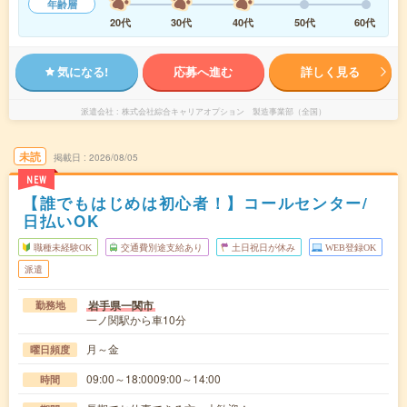
年齢層
20代
30代
40代
50代
60代
気になる!
応募へ進む
詳しく見る
派遣会社
株式会社綜合キャリアオプション 製造事業部（全国）
未読
掲載日
2026/08/05
NEW
【誰でもはじめは初心者！】コールセンター/
日払いOK
職種未経験OK
交通費別途支給あり
土日祝日が休み
WEB登録OK
派遣
岩手県一関市
勤務地
一ノ関駅から車10分
月～金
曜日頻度
09:00～18:0009:00～14:00
時間