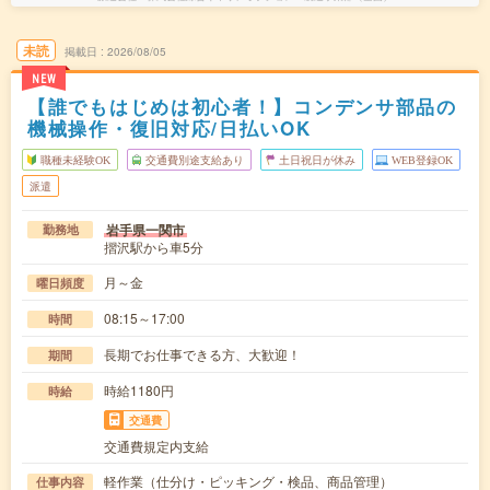
未読
掲載日
2026/08/05
NEW
【誰でもはじめは初心者！】コンデンサ部品の
機械操作・復旧対応/日払いOK
職種未経験OK
交通費別途支給あり
土日祝日が休み
WEB登録OK
派遣
岩手県一関市
勤務地
摺沢駅から車5分
月～金
曜日頻度
08:15～17:00
時間
長期でお仕事できる方、大歓迎！
期間
時給1180円
時給
交通費
交通費規定内支給
軽作業（仕分け・ピッキング・検品、商品管理）
仕事内容