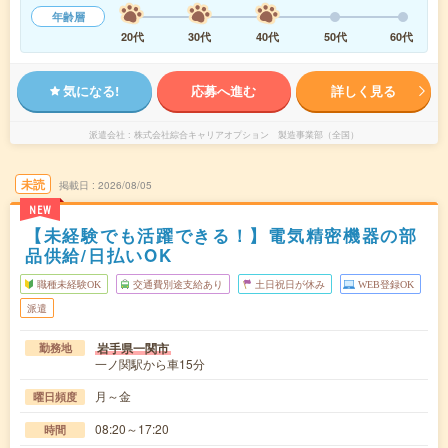
年齢層
20代
30代
40代
50代
60代
気になる!
応募へ進む
詳しく見る
派遣会社
株式会社綜合キャリアオプション 製造事業部（全国）
未読
掲載日
2026/08/05
NEW
【未経験でも活躍できる！】電気精密機器の部
品供給/日払いOK
職種未経験OK
交通費別途支給あり
土日祝日が休み
WEB登録OK
派遣
岩手県一関市
勤務地
一ノ関駅から車15分
月～金
曜日頻度
08:20～17:20
時間