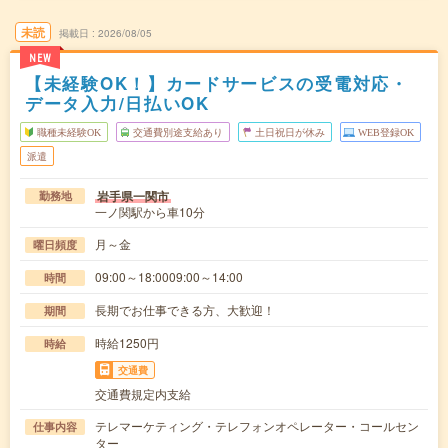
未読
掲載日
2026/08/05
NEW
【未経験OK！】カードサービスの受電対応・
データ入力/日払いOK
職種未経験OK
交通費別途支給あり
土日祝日が休み
WEB登録OK
派遣
岩手県一関市
勤務地
一ノ関駅から車10分
月～金
曜日頻度
09:00～18:0009:00～14:00
時間
長期でお仕事できる方、大歓迎！
期間
時給1250円
時給
交通費
交通費規定内支給
テレマーケティング・テレフォンオペレーター・コールセン
仕事内容
ター