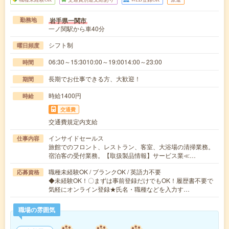
岩手県一関市
勤務地
一ノ関駅から車40分
シフト制
曜日頻度
06:30～15:3010:00～19:0014:00～23:00
時間
長期でお仕事できる方、大歓迎！
期間
時給1400円
時給
交通費
交通費規定内支給
インサイドセールス
仕事内容
旅館でのフロント、レストラン、客室、大浴場の清掃業務。
宿泊客の受付業務。【取扱製品情報】サービス業≪…
職種未経験OK / ブランクOK / 英語力不要
応募資格
◆未経験OK！〇まずは事前登録だけでもOK！履歴書不要で
気軽にオンライン登録★氏名・職種などを入力す…
職場の雰囲気