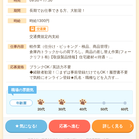
時間
長期でお仕事できる方、大歓迎！
期間
時給1300円
時給
交通費
交通費規定内支給
軽作業（仕分け・ピッキング・検品、商品管理）
仕事内容
倉庫内トラックからの荷下ろし。商品の差し替え作業(フォー
クリフト有)【取扱製品情報】住宅建材≪待遇・…
ブランクOK / 英語力不要
応募資格
◆経験者歓迎！〇まずは事前登録だけでもOK！履歴書不要
で気軽にオンライン登録★氏名・職種などを入力す…
職場の雰囲気
年齢層
20代
30代
40代
50代
60代
気になる!
応募へ進む
詳しく見る