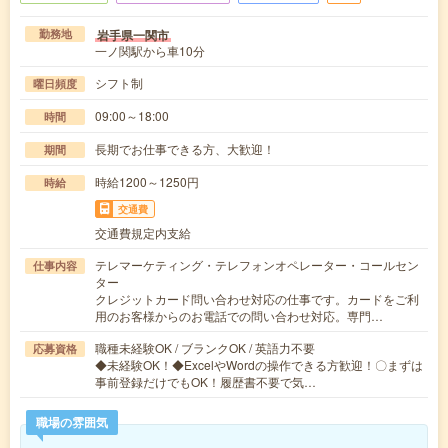
岩手県一関市
勤務地
一ノ関駅から車10分
シフト制
曜日頻度
09:00～18:00
時間
長期でお仕事できる方、大歓迎！
期間
時給1200～1250円
時給
交通費
交通費規定内支給
テレマーケティング・テレフォンオペレーター・コールセン
仕事内容
ター
クレジットカード問い合わせ対応の仕事です。カードをご利
用のお客様からのお電話での問い合わせ対応。専門…
職種未経験OK / ブランクOK / 英語力不要
応募資格
◆未経験OK！◆ExcelやWordの操作できる方歓迎！〇まずは
事前登録だけでもOK！履歴書不要で気…
職場の雰囲気