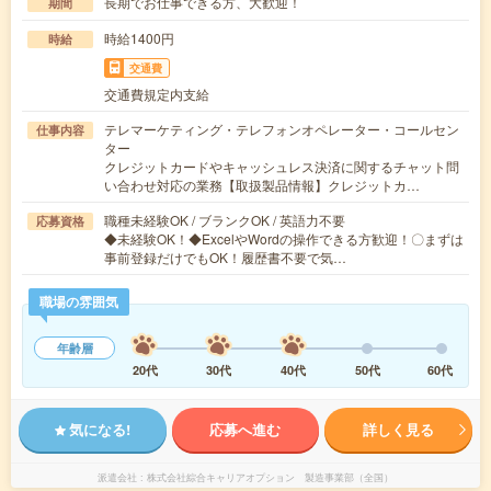
長期でお仕事できる方、大歓迎！
期間
時給1400円
時給
交通費
交通費規定内支給
テレマーケティング・テレフォンオペレーター・コールセン
仕事内容
ター
クレジットカードやキャッシュレス決済に関するチャット問
い合わせ対応の業務【取扱製品情報】クレジットカ…
職種未経験OK / ブランクOK / 英語力不要
応募資格
◆未経験OK！◆ExcelやWordの操作できる方歓迎！〇まずは
事前登録だけでもOK！履歴書不要で気…
職場の雰囲気
年齢層
20代
30代
40代
50代
60代
気になる!
応募へ進む
詳しく見る
派遣会社
株式会社綜合キャリアオプション 製造事業部（全国）