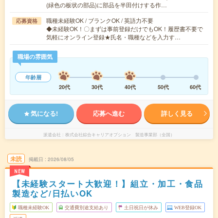
(緑色の板状の部品)に部品を半田付けする作…
職種未経験OK / ブランクOK / 英語力不要
応募資格
◆未経験OK！〇まずは事前登録だけでもOK！履歴書不要で
気軽にオンライン登録★氏名・職種などを入力す…
職場の雰囲気
年齢層
20代
30代
40代
50代
60代
気になる!
応募へ進む
詳しく見る
派遣会社
株式会社綜合キャリアオプション 製造事業部（全国）
未読
掲載日
2026/08/05
NEW
【未経験スタート大歓迎！】組立・加工・食品
製造など/日払いOK
職種未経験OK
交通費別途支給あり
土日祝日が休み
WEB登録OK