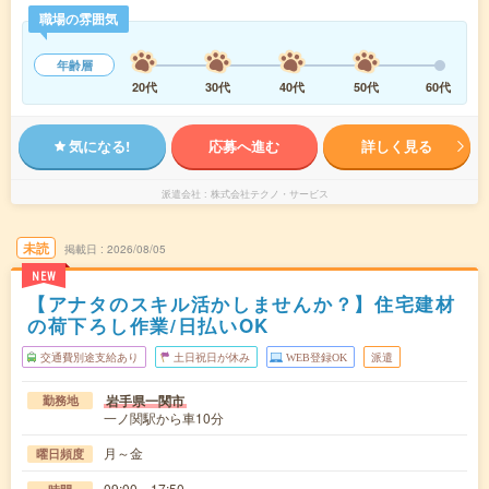
職場の雰囲気
年齢層
20代
30代
40代
50代
60代
気になる!
応募へ進む
詳しく見る
派遣会社
株式会社テクノ・サービス
未読
掲載日
2026/08/05
NEW
【アナタのスキル活かしませんか？】住宅建材
の荷下ろし作業/日払いOK
交通費別途支給あり
土日祝日が休み
WEB登録OK
派遣
岩手県一関市
勤務地
一ノ関駅から車10分
月～金
曜日頻度
09:00～17:50