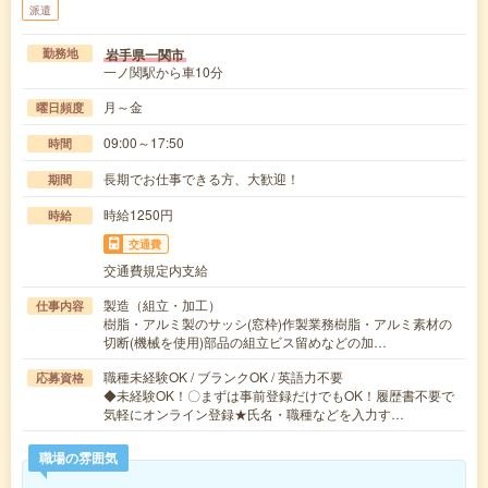
派遣
岩手県一関市
勤務地
一ノ関駅から車10分
月～金
曜日頻度
09:00～17:50
時間
長期でお仕事できる方、大歓迎！
期間
時給1250円
時給
交通費
交通費規定内支給
製造（組立・加工）
仕事内容
樹脂・アルミ製のサッシ(窓枠)作製業務樹脂・アルミ素材の
切断(機械を使用)部品の組立ビス留めなどの加…
職種未経験OK / ブランクOK / 英語力不要
応募資格
◆未経験OK！〇まずは事前登録だけでもOK！履歴書不要で
気軽にオンライン登録★氏名・職種などを入力す…
職場の雰囲気