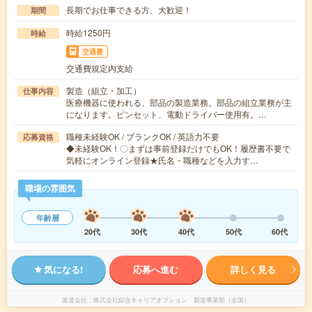
長期でお仕事できる方、大歓迎！
期間
時給1250円
時給
交通費
交通費規定内支給
製造（組立・加工）
仕事内容
医療機器に使われる、部品の製造業務。部品の組立業務が主
になります。ピンセット、電動ドライバー使用有。…
職種未経験OK / ブランクOK / 英語力不要
応募資格
◆未経験OK！〇まずは事前登録だけでもOK！履歴書不要で
気軽にオンライン登録★氏名・職種などを入力す…
職場の雰囲気
年齢層
20代
30代
40代
50代
60代
気になる!
応募へ進む
詳しく見る
派遣会社
株式会社綜合キャリアオプション 製造事業部（全国）