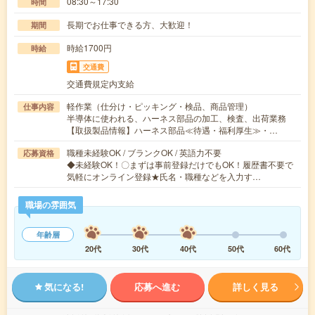
08:30～17:30
時間
長期でお仕事できる方、大歓迎！
期間
時給1700円
時給
交通費
交通費規定内支給
軽作業（仕分け・ピッキング・検品、商品管理）
仕事内容
半導体に使われる、ハーネス部品の加工、検査、出荷業務
【取扱製品情報】ハーネス部品≪待遇・福利厚生≫・…
職種未経験OK / ブランクOK / 英語力不要
応募資格
◆未経験OK！〇まずは事前登録だけでもOK！履歴書不要で
気軽にオンライン登録★氏名・職種などを入力す…
職場の雰囲気
年齢層
20代
30代
40代
50代
60代
気になる!
応募へ進む
詳しく見る