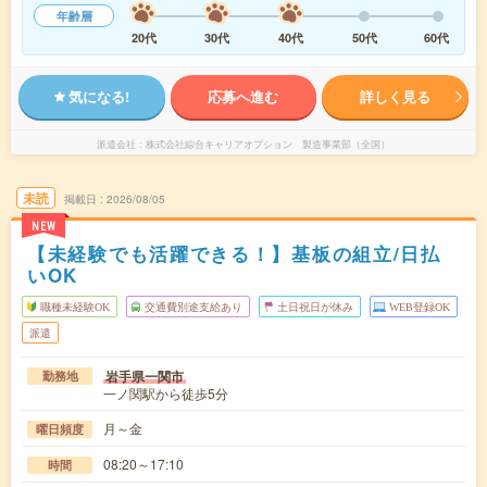
年齢層
20代
30代
40代
50代
60代
気になる!
応募へ進む
詳しく見る
派遣会社
株式会社綜合キャリアオプション 製造事業部（全国）
未読
掲載日
2026/08/05
NEW
【未経験でも活躍できる！】基板の組立/日払
いOK
職種未経験OK
交通費別途支給あり
土日祝日が休み
WEB登録OK
派遣
岩手県一関市
勤務地
一ノ関駅から徒歩5分
月～金
曜日頻度
08:20～17:10
時間