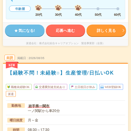
年齢層
20代
30代
40代
50代
60代
気になる!
応募へ進む
詳しく見る
派遣会社
株式会社綜合キャリアオプション 製造事業部（全国）
未読
掲載日
2026/08/05
NEW
【経験不問！未経験○】生産管理/日払いOK
職種未経験OK
交通費別途支給あり
土日祝日が休み
WEB登録OK
派遣
岩手県一関市
勤務地
一ノ関駅から車20分
月～金
曜日頻度
08:30～17:30
時間