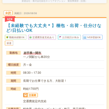
派遣会社
株式会社綜合キャリアオプション 製造事業部（全国）
未読
掲載日
2026/08/06
NEW
【未経験でも大丈夫＊】梱包・出荷・仕分けな
ど/日払いOK
職種未経験OK
交通費別途支給あり
土日祝日が休み
WEB登録OK
派遣
岩手県一関市
勤務地
一ノ関駅から車20分
月～金
曜日頻度
08:30～17:30
時間
長期でお仕事できる方、大歓迎！
期間
時給1700円
時給
交通費
交通費規定内支給
軽作業（仕分け・ピッキング・検品、商品管理）
仕事内容