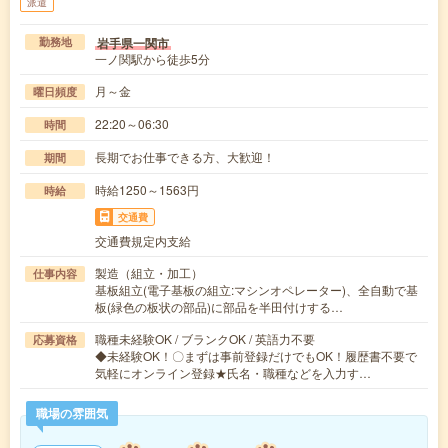
派遣
岩手県一関市
勤務地
一ノ関駅から徒歩5分
月～金
曜日頻度
22:20～06:30
時間
長期でお仕事できる方、大歓迎！
期間
時給1250～1563円
時給
交通費
交通費規定内支給
製造（組立・加工）
仕事内容
基板組立(電子基板の組立:マシンオペレーター)、全自動で基
板(緑色の板状の部品)に部品を半田付けする…
職種未経験OK / ブランクOK / 英語力不要
応募資格
◆未経験OK！〇まずは事前登録だけでもOK！履歴書不要で
気軽にオンライン登録★氏名・職種などを入力す…
職場の雰囲気