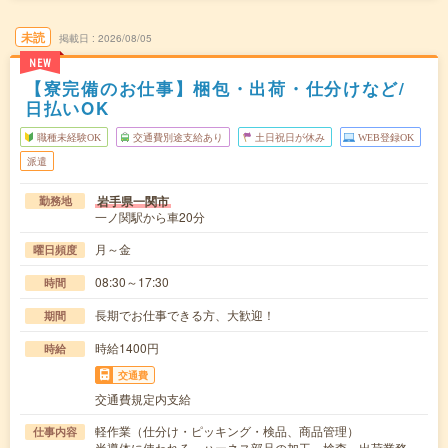
未読
掲載日
2026/08/05
NEW
【寮完備のお仕事】梱包・出荷・仕分けなど/
日払いOK
職種未経験OK
交通費別途支給あり
土日祝日が休み
WEB登録OK
派遣
岩手県一関市
勤務地
一ノ関駅から車20分
月～金
曜日頻度
08:30～17:30
時間
長期でお仕事できる方、大歓迎！
期間
時給1400円
時給
交通費
交通費規定内支給
軽作業（仕分け・ピッキング・検品、商品管理）
仕事内容
半導体に使われる、ハーネス部品の加工、検査、出荷業務