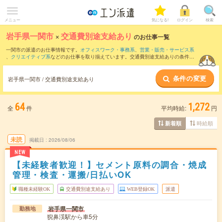
メニュー
気になる!
ログイン
検索
岩手県一関市
×
交通費別途支給あり
のお仕事一覧
一関市の派遣のお仕事情報です。
オフィスワーク・事務系
、
営業・販売・サービス系
、
クリエイティブ系
などのお仕事を取り揃えています。交通費別途支給ありの条件の
他に、
職種未経験OK
、
友だちと一緒の応募OK
、
10名以上の大量募集
などのこだわり
条件も取り揃えています。
条件の変更
岩手県一関市 / 交通費別途支給あり
64
1,272
全
件
平均時給:
円
時給順
新着順
未読
掲載日
2026/08/06
NEW
【未経験者歓迎！】セメント原料の調合・焼成
管理・検査・運搬/日払いOK
職種未経験OK
交通費別途支給あり
WEB登録OK
派遣
岩手県一関市
勤務地
猊鼻渓駅から車5分