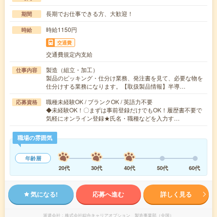
長期でお仕事できる方、大歓迎！
期間
時給1150円
時給
交通費
交通費規定内支給
製造（組立・加工）
仕事内容
製品のピッキング・仕分け業務、発注書を見て、必要な物を
仕分けする業務になります。【取扱製品情報】半導…
職種未経験OK / ブランクOK / 英語力不要
応募資格
◆未経験OK！〇まずは事前登録だけでもOK！履歴書不要で
気軽にオンライン登録★氏名・職種などを入力す…
職場の雰囲気
年齢層
20代
30代
40代
50代
60代
気になる!
応募へ進む
詳しく見る
派遣会社
株式会社綜合キャリアオプション 製造事業部（全国）