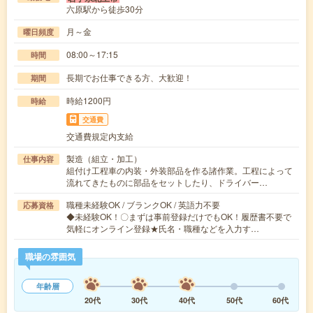
六原駅から徒歩30分
月～金
曜日頻度
08:00～17:15
時間
長期でお仕事できる方、大歓迎！
期間
時給1200円
時給
交通費
交通費規定内支給
製造（組立・加工）
仕事内容
組付け工程車の内装・外装部品を作る諸作業。工程によって
流れてきたものに部品をセットしたり、ドライバー…
職種未経験OK / ブランクOK / 英語力不要
応募資格
◆未経験OK！〇まずは事前登録だけでもOK！履歴書不要で
気軽にオンライン登録★氏名・職種などを入力す…
職場の雰囲気
年齢層
20代
30代
40代
50代
60代