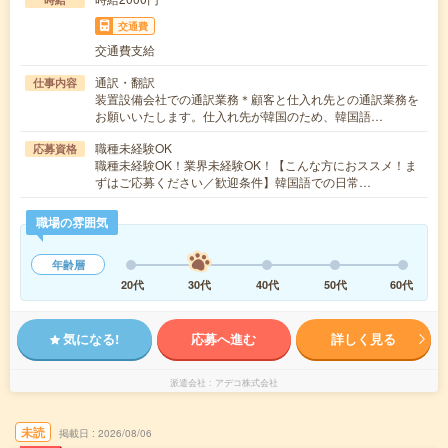
交通費
交通費支給
通訳・翻訳
仕事内容
装置設備会社での通訳業務＊顧客と仕入れ先との通訳業務を
お願いいたします。仕入れ先が韓国のため、韓国語…
職種未経験OK
応募資格
職種未経験OK！業界未経験OK！【こんな方におススメ！ま
ずはご応募ください／歓迎条件】韓国語での日常…
職場の雰囲気
年齢層
20代
30代
40代
50代
60代
気になる!
応募へ進む
詳しく見る
派遣会社
アデコ株式会社
未読
掲載日
2026/08/06