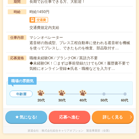
長期でお仕事できる方、大歓迎！
期間
時給1450円
時給
交通費
交通費規定内支給
マシンオペレーター
仕事内容
遮音材の熱成型、プレス工程自動車に使われる遮音材を機械
を使ってプレスし、できたものを検査、部品取付す…
職種未経験OK / ブランクOK / 英語力不要
応募資格
◆未経験OK！〇まずは事前登録だけでもOK！履歴書不要で
気軽にオンライン登録★氏名・職種などを入力す…
職場の雰囲気
年齢層
20代
30代
40代
50代
60代
気になる!
応募へ進む
詳しく見る
派遣会社
株式会社綜合キャリアオプション 製造事業部（全国）