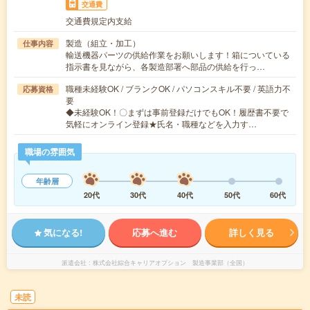
交通費
交通費規定内支給
製造（組立・加工）
仕事内容
輸送機器パーツの供給作業をお願いします！箱についている
指示書を見ながら、各製造部署へ部品の供給を行っ…
職種未経験OK / ブランクOK / パソコンスキル不要 / 英語力不
応募資格
要
◆未経験OK！〇まずは事前登録だけでもOK！履歴書不要で
気軽にオンライン登録★氏名・職種などを入力す…
職場の雰囲気
年齢層
20代
30代
40代
50代
60代
気になる!
応募へ進む
詳しく見る
派遣会社
株式会社綜合キャリアオプション 製造事業部（全国）
未読