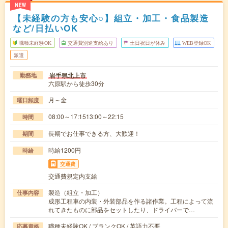
NEW
【未経験の方も安心○】組立・加工・食品製造
など/日払いOK
職種未経験OK
交通費別途支給あり
土日祝日が休み
WEB登録OK
派遣
岩手県北上市
勤務地
六原駅から徒歩30分
月～金
曜日頻度
08:00～17:1513:00～22:15
時間
長期でお仕事できる方、大歓迎！
期間
時給1200円
時給
交通費
交通費規定内支給
製造（組立・加工）
仕事内容
成形工程車の内装・外装部品を作る諸作業。工程によって流
れてきたものに部品をセットしたり、ドライバーで…
職種未経験OK / ブランクOK / 英語力不要
応募資格