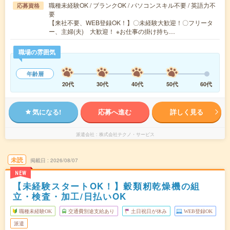
職種未経験OK / ブランクOK / パソコンスキル不要 / 英語力不
応募資格
要
【来社不要、WEB登録OK！】〇未経験大歓迎！〇フリータ
ー、主婦(夫) 大歓迎！ ※お仕事の掛け持ち…
職場の雰囲気
年齢層
20代
30代
40代
50代
60代
気になる!
応募へ進む
詳しく見る
派遣会社
株式会社テクノ・サービス
未読
掲載日
2026/08/07
NEW
【未経験スタートOK！】穀類籾乾燥機の組
立・検査・加工/日払いOK
職種未経験OK
交通費別途支給あり
土日祝日が休み
WEB登録OK
派遣