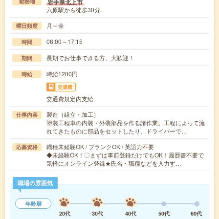
岩手県北上市
勤務地
六原駅から徒歩30分
月～金
曜日頻度
08:00～17:15
時間
長期でお仕事できる方、大歓迎！
期間
時給1200円
時給
交通費
交通費規定内支給
製造（組立・加工）
仕事内容
塗装工程車の内装・外装部品を作る諸作業。工程によって流
れてきたものに部品をセットしたり、ドライバーで…
職種未経験OK / ブランクOK / 英語力不要
応募資格
◆未経験OK！〇まずは事前登録だけでもOK！履歴書不要で
気軽にオンライン登録★氏名・職種などを入力す…
職場の雰囲気
年齢層
20代
30代
40代
50代
60代