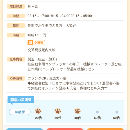
月～金
曜日頻度
08:15～17:0019:15～04:0020:15～05:00
時間
長期でお仕事できる方、大歓迎！
期間
時給1500円
時給
交通費
交通費規定内支給
製造（組立・加工）
仕事内容
軽自動車用コンプレッサーの加工・機械オペレーター及び組
立作業(1)コンプレッサー部品を機械にセット、…
ブランクOK / 英語力不要
応募資格
◆経験者歓迎！〇まずは事前登録だけでもOK！履歴書不要
で気軽にオンライン登録★氏名・職種などを入力す…
職場の雰囲気
年齢層
20代
30代
40代
50代
60代