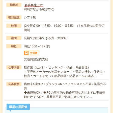
岩手県北上市
勤務地
村崎野駅から徒歩25分
シフト制
曜日頻度
(2交替)7:00～17:50、19:00～翌5:50 ※1ヵ月単位の変形労
時間
働制
長期でお仕事できる方、大歓迎！
期間
時給1500～1875円
時給
交通費
交通費規定内支給
軽作業（仕分け・ピッキング・検品、商品管理）
仕事内容
＼半導体メーカーの物流センター／＊部品の梱包・仕分け・
検品＊カートを使って部品移動＊納品メールの確認…
職種未経験OK / ブランクOK / パソコンスキル不要 / 英語力不
応募資格
要
◆未経験OK！◆PCの基本的な操作可能な方〇まずは事前登
録だけでもOK！履歴書不要で気軽にオンライン…
職場の雰囲気