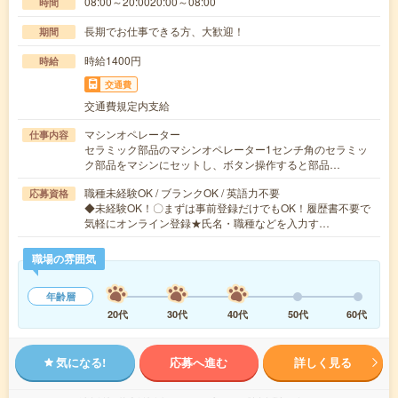
08:00～20:0020:00～08:00
時間
長期でお仕事できる方、大歓迎！
期間
時給1400円
時給
交通費
交通費規定内支給
マシンオペレーター
仕事内容
セラミック部品のマシンオペレーター1センチ角のセラミッ
ク部品をマシンにセットし、ボタン操作すると部品…
職種未経験OK / ブランクOK / 英語力不要
応募資格
◆未経験OK！〇まずは事前登録だけでもOK！履歴書不要で
気軽にオンライン登録★氏名・職種などを入力す…
職場の雰囲気
年齢層
20代
30代
40代
50代
60代
気になる!
応募へ進む
詳しく見る