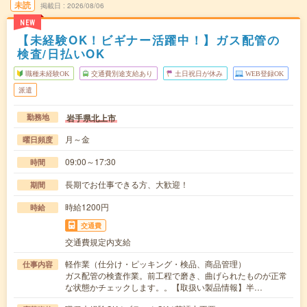
未読
掲載日
2026/08/06
NEW
【未経験OK！ビギナー活躍中！】ガス配管の
検査/日払いOK
職種未経験OK
交通費別途支給あり
土日祝日が休み
WEB登録OK
派遣
岩手県北上市
勤務地
月～金
曜日頻度
09:00～17:30
時間
長期でお仕事できる方、大歓迎！
期間
時給1200円
時給
交通費
交通費規定内支給
軽作業（仕分け・ピッキング・検品、商品管理）
仕事内容
ガス配管の検査作業。前工程で磨き、曲げられたものが正常
な状態かチェックします。。【取扱い製品情報】半…