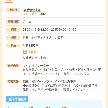
派遣
岩手県北上市
勤務地
立川目駅から車5分
月～金
曜日頻度
08:00～16:5012:00～20:5020:00～04:50
時間
長期でお仕事できる方、大歓迎！
期間
時給1450円
時給
交通費
交通費規定内支給
マシンオペレーター
仕事内容
自動車部品の仕上げ・加工・組立・検査・運搬を行うお仕事
です。機械オペレーターとして製品をマシンに投入…
職種未経験OK / ブランクOK / 英語力不要
応募資格
◆未経験OK！〇まずは事前登録だけでもOK！履歴書不要で
気軽にオンライン登録★氏名・職種などを入力す…
職場の雰囲気