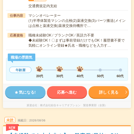
交通費規定内支給
マシンオペレーター
仕事内容
(1)半導体製造マシンの点検(2)薬液交換(3)パーツ搬送(メイン
は点検と薬液交換)薬液交換待機所で…
職種未経験OK / ブランクOK / 英語力不要
応募資格
◆未経験OK！〇まずは事前登録だけでもOK！履歴書不要で
気軽にオンライン登録★氏名・職種などを入力す…
職場の雰囲気
年齢層
20代
30代
40代
50代
60代
気になる!
応募へ進む
詳しく見る
派遣会社
株式会社綜合キャリアオプション 製造事業部（全国）
未読
掲載日
2026/08/06
NEW