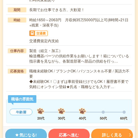
長期でお仕事できる方、大歓迎！
期間
時給1650～2063円 月収例35万5000円以上可(8時間×21日
時給
+残業・深夜手当)
交通費
交通費規定内支給
製造（組立・加工）
仕事内容
輸送機器パーツの供給作業をお願いします！箱についている
指示書を見ながら、各製造部署へ部品の供給を行っ…
職種未経験OK / ブランクOK / パソコンスキル不要 / 英語力不
応募資格
要
◆未経験OK！〇まずは事前登録だけでもOK！履歴書不要で
気軽にオンライン登録★氏名・職種などを入力す…
職場の雰囲気
年齢層
20代
30代
40代
50代
60代
気になる!
応募へ進む
詳しく見る