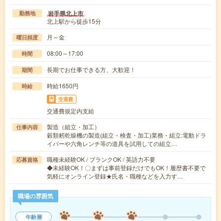
岩手県北上市
勤務地
北上駅から徒歩15分
月～金
曜日頻度
08:00～17:00
時間
長期でお仕事できる方、大歓迎！
期間
時給1650円
時給
交通費
交通費規定内支給
製造（組立・加工）
仕事内容
穀類籾乾燥機の製造(組立・検査・加工)業務・組立:電動ドラ
イバーや六角レンチ等の道具を試用しての組立…
職種未経験OK / ブランクOK / 英語力不要
応募資格
◆未経験OK！〇まずは事前登録だけでもOK！履歴書不要で
気軽にオンライン登録★氏名・職種などを入力す…
職場の雰囲気
年齢層