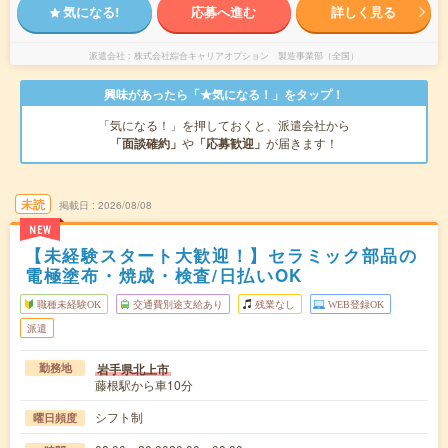
気になる!
応募へ進む
詳しく見る
派遣会社
株式会社綜合キャリアオプション 製造事業部（全国）
興味があったら「★気になる！」をタップ！
「気になる！」を押しておくと、派遣会社から
「面談確約」
や
「応募歓迎」
が届きます！
未読
掲載日
2026/08/08
NEW
【未経験スタート大歓迎！】セラミック部品の
電極塗布・焼成・検査/日払いOK
職種未経験OK
交通費別途支給あり
残業なし
WEB登録OK
派遣
岩手県北上市
勤務地
藤根駅から車10分
シフト制
曜日頻度