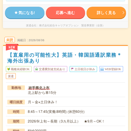
気になる!
応募へ進む
詳しく見る
派遣会社
株式会社綜合キャリアオプション 製造事業部（全国）
未読
掲載日
2026/08/06
NEW
【直雇用の可能性大】英語・韓国語通訳業務＊
海外出張あり
職種未経験OK
交通費別途支給あり
土日祝日が休み
WEB登録OK
派遣
岩手県北上市
勤務地
北上駅から車15分
月～金※土日休み！
曜日頻度
8:45～17:45(実働:8時間) (休憩60分)
時間
2026/9/上旬～長期（3カ月以上） ★9月～OK！
期間
時給2000円
時給