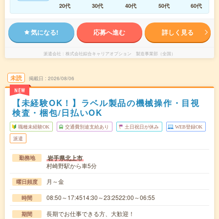
20代
30代
40代
50代
60代
気になる!
応募へ進む
詳しく見る
派遣会社
株式会社綜合キャリアオプション 製造事業部（全国）
未読
掲載日
2026/08/06
NEW
【未経験OK！】ラベル製品の機械操作・目視
検査・梱包/日払いOK
職種未経験OK
交通費別途支給あり
土日祝日が休み
WEB登録OK
派遣
岩手県北上市
勤務地
村崎野駅から車5分
月～金
曜日頻度
08:50～17:4514:30～23:2522:00～06:55
時間
長期でお仕事できる方、大歓迎！
期間