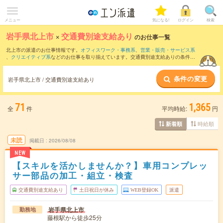
メニュー
気になる!
ログイン
検索
岩手県北上市
×
交通費別途支給あり
のお仕事一覧
北上市の派遣のお仕事情報です。
オフィスワーク・事務系
、
営業・販売・サービス系
、
クリエイティブ系
などのお仕事を取り揃えています。交通費別途支給ありの条件の
他に、
職種未経験OK
、
友だちと一緒の応募OK
、
10名以上の大量募集
などのこだわり
条件も取り揃えています。
条件の変更
岩手県北上市 / 交通費別途支給あり
71
1,365
全
件
平均時給:
円
時給順
新着順
未読
掲載日
2026/08/08
NEW
【スキルを活かしませんか？】車用コンプレッ
サー部品の加工・組立・検査
交通費別途支給あり
土日祝日が休み
WEB登録OK
派遣
岩手県北上市
勤務地
藤根駅から徒歩25分