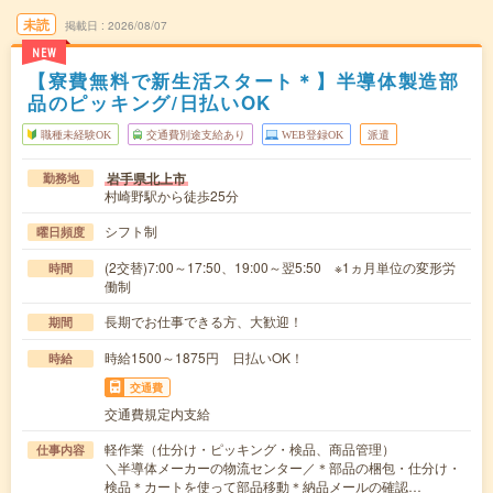
未読
掲載日
2026/08/07
NEW
【寮費無料で新生活スタート＊】半導体製造部
品のピッキング/日払いOK
職種未経験OK
交通費別途支給あり
WEB登録OK
派遣
岩手県北上市
勤務地
村崎野駅から徒歩25分
シフト制
曜日頻度
(2交替)7:00～17:50、19:00～翌5:50 ※1ヵ月単位の変形労
時間
働制
長期でお仕事できる方、大歓迎！
期間
時給1500～1875円 日払いOK！
時給
交通費
交通費規定内支給
軽作業（仕分け・ピッキング・検品、商品管理）
仕事内容
＼半導体メーカーの物流センター／＊部品の梱包・仕分け・
検品＊カートを使って部品移動＊納品メールの確認…