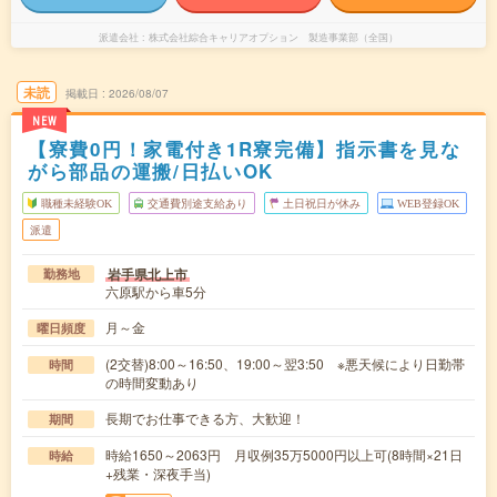
派遣会社
株式会社綜合キャリアオプション 製造事業部（全国）
未読
掲載日
2026/08/07
NEW
【寮費0円！家電付き1R寮完備】指示書を見な
がら部品の運搬/日払いOK
職種未経験OK
交通費別途支給あり
土日祝日が休み
WEB登録OK
派遣
岩手県北上市
勤務地
六原駅から車5分
月～金
曜日頻度
(2交替)8:00～16:50、19:00～翌3:50 ※悪天候により日勤帯
時間
の時間変動あり
長期でお仕事できる方、大歓迎！
期間
時給1650～2063円 月収例35万5000円以上可(8時間×21日
時給
+残業・深夜手当)