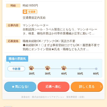
時給1650円
時給
交通費
交通費規定内支給
マシンオペレーター
仕事内容
自動認識シール・ラベル製造にともなう、マシンオペレー
タ、検査、梱包作業ほか付帯作業機械が正常に動いて…
職種未経験OK / ブランクOK / 英語力不要
応募資格
◆未経験OK！〇まずは事前登録だけでもOK！履歴書不要で
気軽にオンライン登録★氏名・職種などを入力す…
職場の雰囲気
年齢層
20代
30代
40代
50代
60代
気になる!
応募へ進む
詳しく見る
派遣会社
株式会社綜合キャリアオプション 製造事業部（全国）