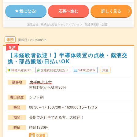
気になる!
応募へ進む
詳しく見る
派遣会社
株式会社綜合キャリアオプション 製造事業部（全国）
未読
掲載日
2026/08/06
NEW
【未経験者歓迎！】半導体装置の点検・薬液交
換・部品搬送/日払いOK
職種未経験OK
交通費別途支給あり
WEB登録OK
派遣
岩手県北上市
勤務地
村崎野駅から徒歩30分
シフト制
曜日頻度
08:30～17:1507:00～16:0008:15～17:15
時間
長期でお仕事できる方、大歓迎！
期間
時給1330円
時給
交通費