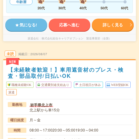
年齢層
20代
30代
40代
50代
60代
気になる!
応募へ進む
詳しく見る
派遣会社
株式会社綜合キャリアオプション 製造事業部（全国）
未読
掲載日
2026/08/07
NEW
【未経験者歓迎！】車用遮音材のプレス・検
査・部品取付/日払いOK
職種未経験OK
交通費別途支給あり
土日祝日が休み
WEB登録OK
派遣
岩手県北上市
勤務地
北上駅から車15分
月～金
曜日頻度
08:00～17:0020:00～05:0019:00～04:00
時間