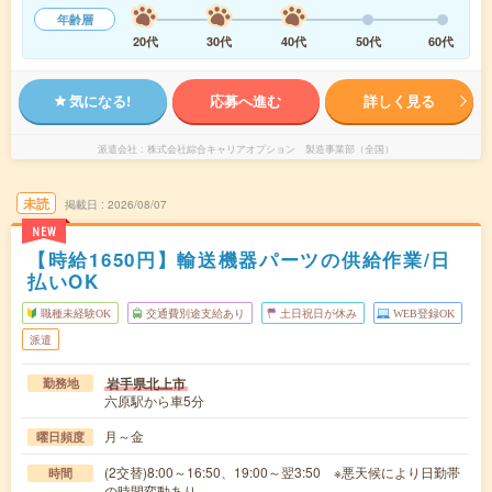
年齢層
20代
30代
40代
50代
60代
気になる!
応募へ進む
詳しく見る
派遣会社
株式会社綜合キャリアオプション 製造事業部（全国）
未読
掲載日
2026/08/07
NEW
【時給1650円】輸送機器パーツの供給作業/日
払いOK
職種未経験OK
交通費別途支給あり
土日祝日が休み
WEB登録OK
派遣
岩手県北上市
勤務地
六原駅から車5分
月～金
曜日頻度
(2交替)8:00～16:50、19:00～翌3:50 ※悪天候により日勤帯
時間
の時間変動あり