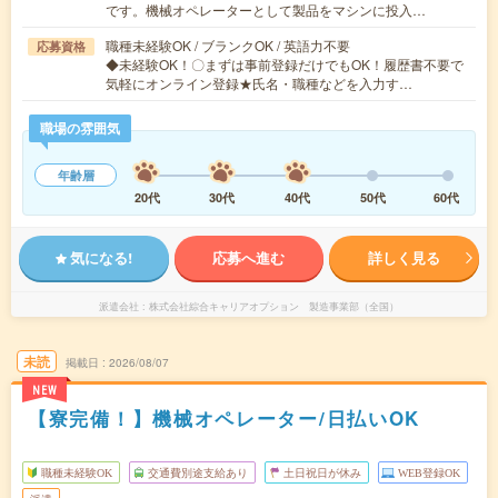
です。機械オペレーターとして製品をマシンに投入…
職種未経験OK / ブランクOK / 英語力不要
応募資格
◆未経験OK！〇まずは事前登録だけでもOK！履歴書不要で
気軽にオンライン登録★氏名・職種などを入力す…
職場の雰囲気
年齢層
20代
30代
40代
50代
60代
気になる!
応募へ進む
詳しく見る
派遣会社
株式会社綜合キャリアオプション 製造事業部（全国）
未読
掲載日
2026/08/07
NEW
【寮完備！】機械オペレーター/日払いOK
職種未経験OK
交通費別途支給あり
土日祝日が休み
WEB登録OK