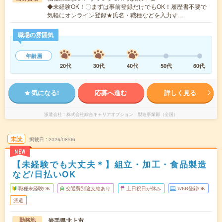
◆未経験OK！〇まずは事前登録だけでもOK！履歴書不要で
気軽にオンライン登録★氏名・職種などを入力す…
職場の雰囲気
年齢層
20代
30代
40代
50代
60代
気になる!
応募へ進む
詳しく見る
派遣会社
株式会社綜合キャリアオプション 製造事業部（全国）
未読
掲載日
2026/08/06
NEW
【未経験でも大丈夫＊】組立・加工・食品製造
など/日払いOK
職種未経験OK
交通費別途支給あり
土日祝日が休み
WEB登録OK
派遣
岩手県北上市
勤務地