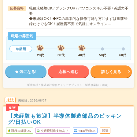
職種未経験OK / ブランクOK / パソコンスキル不要 / 英語力不
応募資格
要
◆未経験OK！◆PCの基本的な操作可能な方〇まずは事前登
録だけでもOK！履歴書不要で気軽にオンライン…
職場の雰囲気
年齢層
20代
30代
40代
50代
60代
気になる!
応募へ進む
詳しく見る
派遣会社
株式会社綜合キャリアオプション 製造事業部（全国）
未読
掲載日
2026/08/07
NEW
【未経験も歓迎】半導体製造部品のピッキン
グ/日払いOK
職種未経験OK
交通費別途支給あり
WEB登録OK
派遣