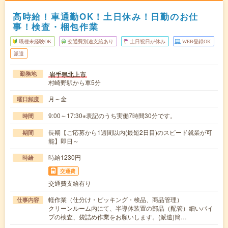
高時給！車通勤OK！土日休み！日勤のお仕
事！検査・梱包作業
職種未経験OK
交通費別途支給あり
土日祝日が休み
WEB登録OK
派遣
岩手県北上市
勤務地
村崎野駅から車5分
月～金
曜日頻度
9:00～17:30※表記のうち実働7時間30分です。
時間
長期【ご応募から1週間以内(最短2日目)のスピード就業が可
期間
能】即日～
時給1230円
時給
交通費
交通費支給有り
軽作業（仕分け・ピッキング・検品、商品管理）
仕事内容
クリーンルーム内にて、半導体装置の部品（配管）細いパイ
プの検査、袋詰め作業をお願いします。(派遣)簡…