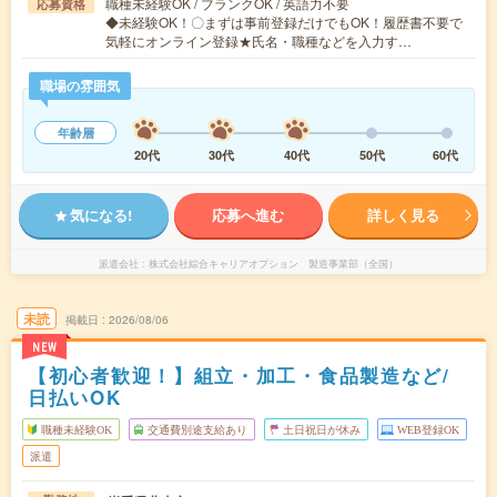
職種未経験OK / ブランクOK / 英語力不要
応募資格
◆未経験OK！〇まずは事前登録だけでもOK！履歴書不要で
気軽にオンライン登録★氏名・職種などを入力す…
職場の雰囲気
年齢層
20代
30代
40代
50代
60代
気になる!
応募へ進む
詳しく見る
派遣会社
株式会社綜合キャリアオプション 製造事業部（全国）
未読
掲載日
2026/08/06
NEW
【初心者歓迎！】組立・加工・食品製造など/
日払いOK
職種未経験OK
交通費別途支給あり
土日祝日が休み
WEB登録OK
派遣