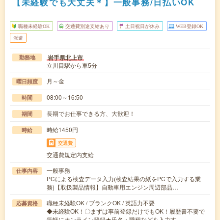
【未経験でも大丈夫＊】一般事務/日払いOK
職種未経験OK
交通費別途支給あり
土日祝日が休み
WEB登録OK
派遣
岩手県北上市
勤務地
立川目駅から車5分
月～金
曜日頻度
08:00～16:50
時間
長期でお仕事できる方、大歓迎！
期間
時給1450円
時給
交通費
交通費規定内支給
一般事務
仕事内容
PCによる検査データ入力(検査結果の紙をPCで入力する業
務)【取扱製品情報】自動車用エンジン周辺部品…
職種未経験OK / ブランクOK / 英語力不要
応募資格
◆未経験OK！〇まずは事前登録だけでもOK！履歴書不要で
気軽にオンライン登録★氏名・職種などを入力す…