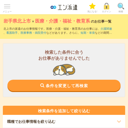
メニュー
気になる!
ログイン
検索
岩手県北上市
×
医療・介護・福祉・教育系
のお仕事一覧
北上市の派遣のお仕事情報です。医療・介護・福祉・教育系のお仕事には、
介護関連
、
看護助手
、
医療事務・病院受付
などがあります。さらに、
短期
・
単発
などの期間
や、
職種未経験OK
などのこだわり条件で絞り込んでいただけます。
検索した条件に合う
お仕事がありませんでした
条件を変更して再検索
検索条件を追加して絞り込む
職種
でお仕事情報を絞り込む