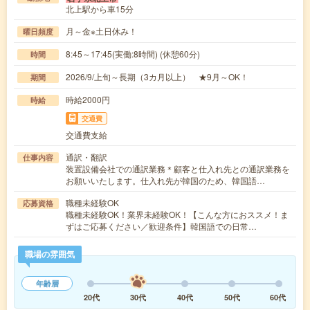
北上駅から車15分
月～金※土日休み！
曜日頻度
8:45～17:45(実働:8時間) (休憩60分)
時間
2026/9/上旬～長期（3カ月以上） ★9月～OK！
期間
時給2000円
時給
交通費
交通費支給
通訳・翻訳
仕事内容
装置設備会社での通訳業務＊顧客と仕入れ先との通訳業務を
お願いいたします。仕入れ先が韓国のため、韓国語…
職種未経験OK
応募資格
職種未経験OK！業界未経験OK！【こんな方におススメ！ま
ずはご応募ください／歓迎条件】韓国語での日常…
職場の雰囲気
年齢層
20代
30代
40代
50代
60代