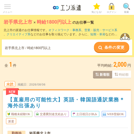
メニュー
気になる!
ログイン
検索
岩手県北上市
×
時給1800円以上
のお仕事一覧
北上市の派遣のお仕事情報です。
オフィスワーク・事務系
、
営業・販売・サービス系
、
クリエイティブ系
などのお仕事を取り揃えています。さらに、
短期
・
単発
などの期
間や、
職種未経験OK
などのこだわり条件で絞り込んでいただけます。
条件の変更
岩手県北上市 / 時給1800円以上
1
2,000
全
件
平均時給:
円
時給順
新着順
未読
掲載日
2026/08/06
NEW
【直雇用の可能性大】英語・韓国語通訳業務＊
海外出張あり
職種未経験OK
交通費別途支給あり
土日祝日が休み
WEB登録OK
派遣
岩手県北上市
勤務地