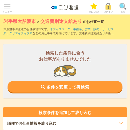
メニュー
気になる!
ログイン
検索
岩手県大船渡市
×
交通費別途支給あり
のお仕事一覧
大船渡市の派遣のお仕事情報です。
オフィスワーク・事務系
、
営業・販売・サービス
系
、
クリエイティブ系
などのお仕事を取り揃えています。交通費別途支給ありの条件
の他に、
職種未経験OK
、
友だちと一緒の応募OK
、
10名以上の大量募集
などのこだわ
り条件も取り揃えています。
検索した条件に合う
お仕事がありませんでした
条件を変更して再検索
検索条件を追加して絞り込む
職種
でお仕事情報を絞り込む