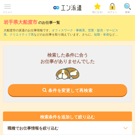
メニュー
気になる!
ログイン
検索
岩手県大船渡市
のお仕事一覧
大船渡市の派遣のお仕事情報です。
オフィスワーク・事務系
、
営業・販売・サービス
系
、
クリエイティブ系
などのお仕事を取り揃えています。さらに、
短期
・
単発
などの
期間や、
職種未経験OK
などのこだわり条件で絞り込んでいただけます。
また、
陸前高田市
など隣接エリアのお仕事もご確認いただけます。
検索した条件に合う
お仕事がありませんでした
条件を変更して再検索
検索条件を追加して絞り込む
職種
でお仕事情報を絞り込む