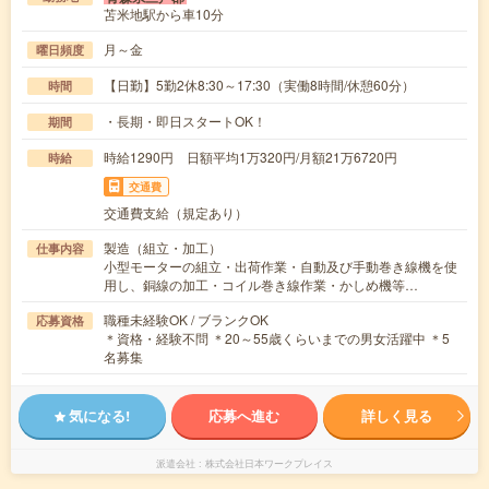
苫米地駅から車10分
月～金
曜日頻度
【日勤】5勤2休8:30～17:30（実働8時間/休憩60分）
時間
・長期・即日スタートOK！
期間
時給1290円 日額平均1万320円/月額21万6720円
時給
交通費
交通費支給（規定あり）
製造（組立・加工）
仕事内容
小型モーターの組立・出荷作業・自動及び手動巻き線機を使
用し、銅線の加工・コイル巻き線作業・かしめ機等…
職種未経験OK / ブランクOK
応募資格
＊資格・経験不問 ＊20～55歳くらいまでの男女活躍中 ＊5
名募集
気になる!
応募へ進む
詳しく見る
派遣会社
株式会社日本ワークプレイス