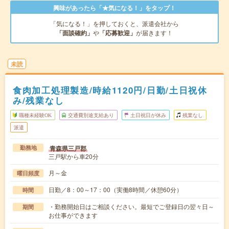
興味があったら「★気になる！」をタップ！
「気になる！」を押しておくと、派遣会社から
「面談確約」
や
「応募歓迎」
が届きます！
未読
食肉加工処理製造/時給1120円/日勤/土日祝休
み/残業なし
職種未経験OK
交通費別途支給あり
土日祝日が休み
残業なし
派遣
青森県三戸郡
勤務地
三戸駅から車20分
月～金
曜日頻度
日勤／8：00～17：00（実働8時間／休憩60分）
時間
・勤務開始日はご相談ください。最短でご登録日の翌々日～
期間
お仕事ができます