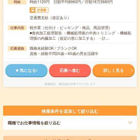
時給1120円 日額平均8960円／月額18万3680円
時給
交通費
交通費支給（規定あり）
軽作業（仕分け・ピッキング・検品、商品管理）
仕事内容
■食肉加工処理製造 ・機械処理後の牛肉トリミング ・機械処
理後の内臓加工（規定の形に加工する） ・計…
職種未経験OK / ブランクOK
応募資格
資格・経験不問20歳～60歳の男女活躍中
気になる!
応募へ進む
詳しく見る
派遣会社
株式会社日本ワークプレイス
検索条件を追加して絞り込む
職種
でお仕事情報を絞り込む