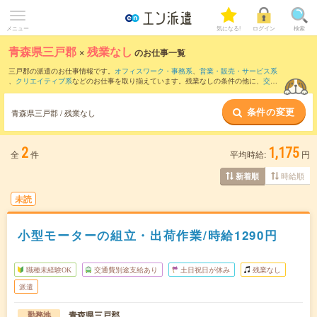
メニュー
気になる!
ログイン
検索
青森県三戸郡
×
残業なし
のお仕事一覧
三戸郡の派遣のお仕事情報です。
オフィスワーク・事務系
、
営業・販売・サービス系
、
クリエイティブ系
などのお仕事を取り揃えています。残業なしの条件の他に、
交通
費別途支給あり
、
職種未経験OK
、
友だちと一緒の応募OK
などのこだわり条件も取り
揃えています。
条件の変更
青森県三戸郡 / 残業なし
2
1,175
全
件
平均時給:
円
時給順
新着順
未読
小型モーターの組立・出荷作業/時給1290円
職種未経験OK
交通費別途支給あり
土日祝日が休み
残業なし
派遣
青森県三戸郡
勤務地