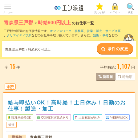
メニュー
気になる!
ログイン
検索
青森県三戸郡
×
時給900円以上
のお仕事一覧
三戸郡の派遣のお仕事情報です。
オフィスワーク・事務系
、
営業・販売・サービス系
、
クリエイティブ系
などのお仕事を取り揃えています。さらに、
短期
・
単発
などの期
間や、
職種未経験OK
などのこだわり条件で絞り込んでいただけます。
条件の変更
時給
1050円以上
・
1800円以上
の求人はこちら
青森県三戸郡 / 時給900円以上
当サイトでは法令を遵守し、最低賃金以上の求人のみを掲載しています。
15
1,107
全
件
平均時給:
円
時給順
新着順
未読
給与即払いOK！高時給！土日休み！日勤のお
仕事！製造・加工
職種未経験OK
交通費別途支給あり
土日祝日が休み
WEB登録OK
派遣
青森県三戸郡
勤務地