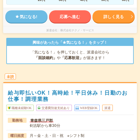
気になる!
応募へ進む
詳しく見る
派遣会社
株式会社テクノ・サービス
興味があったら「★気になる！」をタップ！
「気になる！」を押しておくと、派遣会社から
「面談確約」
や
「応募歓迎」
が届きます！
未読
給与即払いOK！高時給！平日休み！日勤のお
仕事！調理業務
職種未経験OK
交通費別途支給あり
WEB登録OK
派遣
青森県三戸郡
勤務地
剣吉駅から車30分
月～金・土・日・祝 ※シフト制
曜日頻度