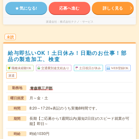
気になる!
応募へ進む
詳しく見る
派遣会社
株式会社テクノ・サービス
未読
給与即払いOK！土日休み！日勤のお仕事！部
品の製造加工、検査
職種未経験OK
交通費別途支給あり
土日祝日が休み
WEB登録OK
派遣
青森県三戸郡
勤務地
月～金・土
曜日頻度
8:20～17:20※表記のうち実働8時間です。
時間
長期【ご応募から1週間以内(最短2日目)のスピード就業が可
期間
能】即日～
時給1030円
時給