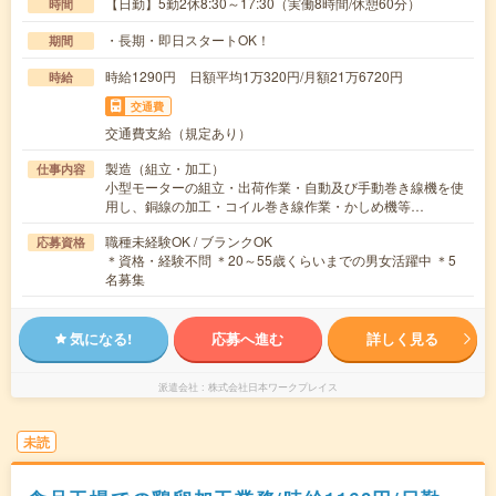
【日勤】5勤2休8:30～17:30（実働8時間/休憩60分）
時間
・長期・即日スタートOK！
期間
時給1290円 日額平均1万320円/月額21万6720円
時給
交通費
交通費支給（規定あり）
製造（組立・加工）
仕事内容
小型モーターの組立・出荷作業・自動及び手動巻き線機を使
用し、銅線の加工・コイル巻き線作業・かしめ機等…
職種未経験OK / ブランクOK
応募資格
＊資格・経験不問 ＊20～55歳くらいまでの男女活躍中 ＊5
名募集
気になる!
応募へ進む
詳しく見る
派遣会社
株式会社日本ワークプレイス
未読