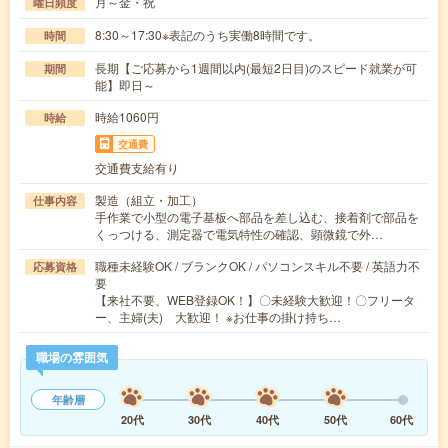
月～金・祝
曜日頻度
8:30～17:30※表記のうち実働8時間です。
時間
長期【ご応募から1週間以内(最短2日目)のスピード就業が可
期間
能】即日～
時給1060円
時給
交通費
交通費支給有り
製造（組立・加工）
仕事内容
手作業で小型の電子基板へ部品を差し込む、接着剤で部品を
くっつける、測定器で電気特性の確認、顕微鏡で外…
職種未経験OK / ブランクOK / パソコンスキル不要 / 英語力不
応募資格
要
【来社不要、WEB登録OK！】〇未経験大歓迎！〇フリータ
ー、主婦(夫) 大歓迎！ ※お仕事の掛け持ち…
職場の雰囲気
年齢層
20代
30代
40代
50代
60代