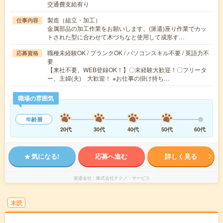
交通費支給有り
製造（組立・加工）
仕事内容
金属部品の加工作業をお願いします。(派遣)座り作業でカッ
トされた型に合わせて木づちなと使用して成形す…
職種未経験OK / ブランクOK / パソコンスキル不要 / 英語力不
応募資格
要
【来社不要、WEB登録OK！】〇未経験大歓迎！〇フリータ
ー、主婦(夫) 大歓迎！ ※お仕事の掛け持ち…
職場の雰囲気
年齢層
20代
30代
40代
50代
60代
気になる!
応募へ進む
詳しく見る
派遣会社
株式会社テクノ・サービス
未読