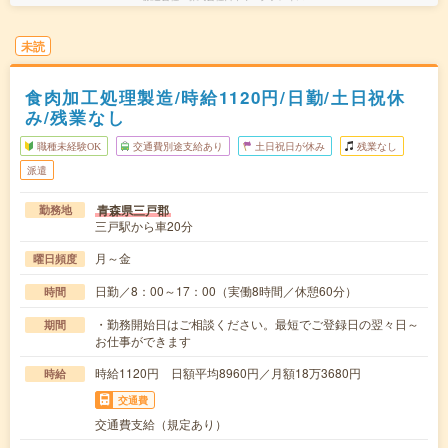
未読
食肉加工処理製造/時給1120円/日勤/土日祝休
み/残業なし
職種未経験OK
交通費別途支給あり
土日祝日が休み
残業なし
派遣
青森県三戸郡
勤務地
三戸駅から車20分
月～金
曜日頻度
日勤／8：00～17：00（実働8時間／休憩60分）
時間
・勤務開始日はご相談ください。最短でご登録日の翌々日～
期間
お仕事ができます
時給1120円 日額平均8960円／月額18万3680円
時給
交通費
交通費支給（規定あり）