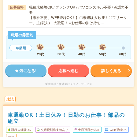
職種未経験OK / ブランクOK / パソコンスキル不要 / 英語力不
応募資格
要
【来社不要、WEB登録OK！】〇未経験大歓迎！〇フリータ
ー、主婦(夫) 大歓迎！ ※お仕事の掛け持ち…
職場の雰囲気
年齢層
20代
30代
40代
50代
60代
気になる!
応募へ進む
詳しく見る
派遣会社
株式会社テクノ・サービス
未読
車通勤OK！土日休み！日勤のお仕事！部品の
組立
職種未経験OK
交通費別途支給あり
土日祝日が休み
WEB登録OK