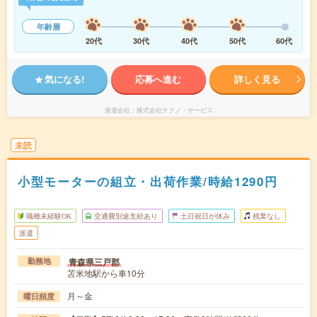
年齢層
20代
30代
40代
50代
60代
気になる!
応募へ進む
詳しく見る
派遣会社
株式会社テクノ・サービス
未読
小型モーターの組立・出荷作業/時給1290円
職種未経験OK
交通費別途支給あり
土日祝日が休み
残業なし
派遣
青森県三戸郡
勤務地
苫米地駅から車10分
月～金
曜日頻度