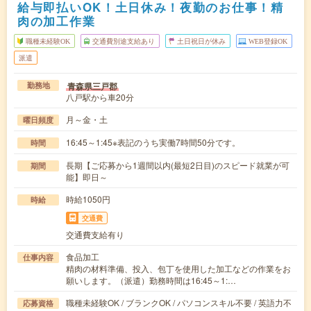
給与即払いOK！土日休み！夜勤のお仕事！精
肉の加工作業
職種未経験OK
交通費別途支給あり
土日祝日が休み
WEB登録OK
派遣
青森県三戸郡
勤務地
八戸駅から車20分
月～金・土
曜日頻度
16:45～1:45※表記のうち実働7時間50分です。
時間
長期【ご応募から1週間以内(最短2日目)のスピード就業が可
期間
能】即日～
時給1050円
時給
交通費
交通費支給有り
食品加工
仕事内容
精肉の材料準備、投入、包丁を使用した加工などの作業をお
願いします。（派遣）勤務時間は16:45～1:…
職種未経験OK / ブランクOK / パソコンスキル不要 / 英語力不
応募資格