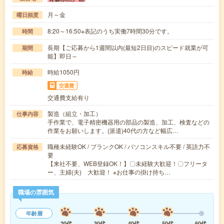
月～金
曜日頻度
8:20～16:50※表記のうち実働7時間30分です。
時間
長期【ご応募から1週間以内(最短2日目)のスピード就業が可
期間
能】即日～
時給1050円
時給
交通費
交通費支給有り
製造（組立・加工）
仕事内容
手作業で、電子精密機器用の部品の製造、加工、検査などの
作業をお願いします。(派遣)40代の方など幅広…
職種未経験OK / ブランクOK / パソコンスキル不要 / 英語力不
応募資格
要
【来社不要、WEB登録OK！】〇未経験大歓迎！〇フリータ
ー、主婦(夫) 大歓迎！ ※お仕事の掛け持ち…
職場の雰囲気
年齢層
20代
30代
40代
50代
60代