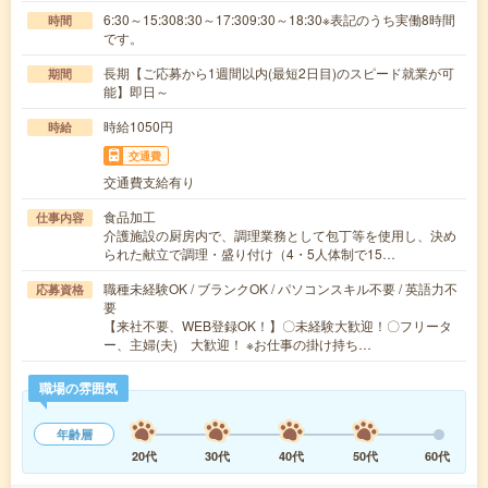
6:30～15:308:30～17:309:30～18:30※表記のうち実働8時間
時間
です。
長期【ご応募から1週間以内(最短2日目)のスピード就業が可
期間
能】即日～
時給1050円
時給
交通費
交通費支給有り
食品加工
仕事内容
介護施設の厨房内で、調理業務として包丁等を使用し、決め
られた献立で調理・盛り付け（4・5人体制で15…
職種未経験OK / ブランクOK / パソコンスキル不要 / 英語力不
応募資格
要
【来社不要、WEB登録OK！】〇未経験大歓迎！〇フリータ
ー、主婦(夫) 大歓迎！ ※お仕事の掛け持ち…
職場の雰囲気
年齢層
20代
30代
40代
50代
60代