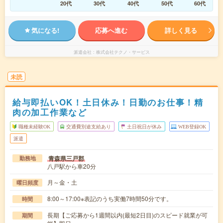
20代
30代
40代
50代
60代
気になる!
応募へ進む
詳しく見る
派遣会社
株式会社テクノ・サービス
未読
給与即払いOK！土日休み！日勤のお仕事！精
肉の加工作業など
職種未経験OK
交通費別途支給あり
土日祝日が休み
WEB登録OK
派遣
青森県三戸郡
勤務地
八戸駅から車20分
月～金・土
曜日頻度
8:00～17:00※表記のうち実働7時間50分です。
時間
長期【ご応募から1週間以内(最短2日目)のスピード就業が可
期間