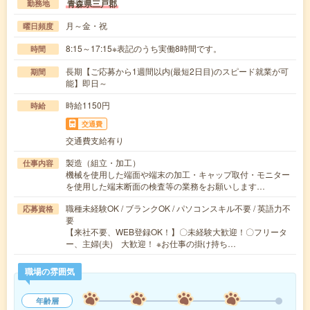
青森県三戸郡
勤務地
月～金・祝
曜日頻度
8:15～17:15※表記のうち実働8時間です。
時間
長期【ご応募から1週間以内(最短2日目)のスピード就業が可
期間
能】即日～
時給1150円
時給
交通費
交通費支給有り
製造（組立・加工）
仕事内容
機械を使用した端面や端末の加工・キャップ取付・モニター
を使用した端末断面の検査等の業務をお願いします…
職種未経験OK / ブランクOK / パソコンスキル不要 / 英語力不
応募資格
要
【来社不要、WEB登録OK！】〇未経験大歓迎！〇フリータ
ー、主婦(夫) 大歓迎！ ※お仕事の掛け持ち…
職場の雰囲気
年齢層