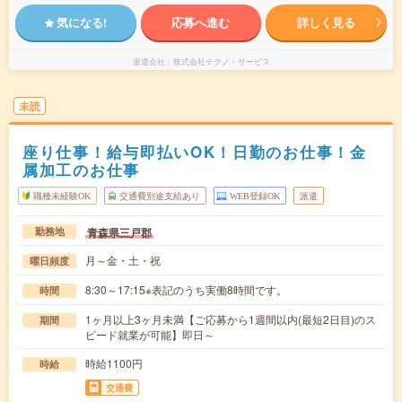
気になる!
応募へ進む
詳しく見る
派遣会社
株式会社テクノ・サービス
未読
座り仕事！給与即払いOK！日勤のお仕事！金
属加工のお仕事
職種未経験OK
交通費別途支給あり
WEB登録OK
派遣
青森県三戸郡
勤務地
月～金・土・祝
曜日頻度
8:30～17:15※表記のうち実働8時間です。
時間
1ヶ月以上3ヶ月未満【ご応募から1週間以内(最短2日目)のス
期間
ピード就業が可能】即日～
時給1100円
時給
交通費