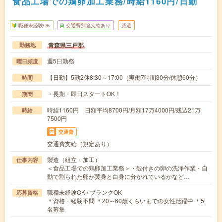
食品工場での鶏卵加工業務/時給1160円/日勤
職種未経験OK
交通費別途支給あり
派遣
青森県三戸郡
勤務地
週5日勤務
曜日頻度
【日勤】5勤2休8:30～17:00（実働7時間30分/休憩60分）
時間
・長期・即日スタートOK！
期間
時給1160円 日額平均8700円/月額17万4000円/残込21万
時給
7500円
交通費
交通費支給（規定あり）
製造（組立・加工）
仕事内容
＜食品工場での鶏卵加工業務＞・殻付きの卵の洗浄作業・自
動で割られた卵が黄身と白身に分かれているかなど…
職種未経験OK / ブランクOK
応募資格
＊資格・経験不問 ＊20～60歳くらいまでの女性活躍中 ＊5
名募集