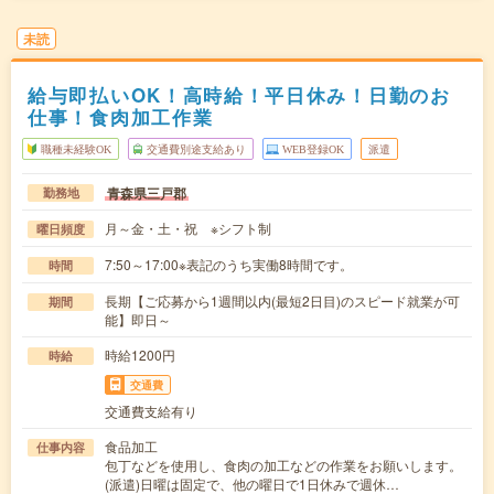
未読
給与即払いOK！高時給！平日休み！日勤のお
仕事！食肉加工作業
職種未経験OK
交通費別途支給あり
WEB登録OK
派遣
青森県三戸郡
勤務地
月～金・土・祝 ※シフト制
曜日頻度
7:50～17:00※表記のうち実働8時間です。
時間
長期【ご応募から1週間以内(最短2日目)のスピード就業が可
期間
能】即日～
時給1200円
時給
交通費
交通費支給有り
食品加工
仕事内容
包丁などを使用し、食肉の加工などの作業をお願いします。
(派遣)日曜は固定で、他の曜日で1日休みで週休…