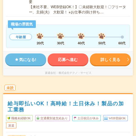
要
【来社不要、WEB登録OK！】〇未経験大歓迎！〇フリータ
ー、主婦(夫) 大歓迎！ ※お仕事の掛け持ち…
職場の雰囲気
年齢層
20代
30代
40代
50代
60代
気になる!
応募へ進む
詳しく見る
派遣会社
株式会社テクノ・サービス
未読
給与即払いOK！高時給！土日休み！製品の加
工業務
職種未経験OK
交通費別途支給あり
土日祝日が休み
WEB登録OK
派遣