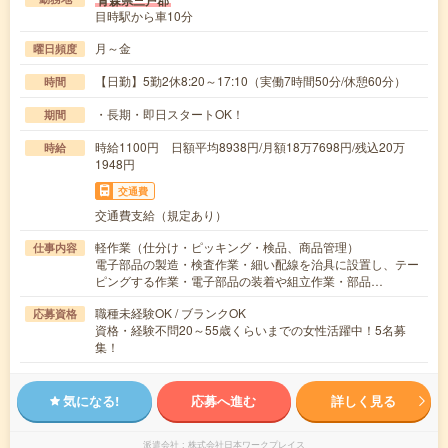
目時駅から車10分
月～金
曜日頻度
【日勤】5勤2休8:20～17:10（実働7時間50分/休憩60分）
時間
・長期・即日スタートOK！
期間
時給1100円 日額平均8938円/月額18万7698円/残込20万
時給
1948円
交通費
交通費支給（規定あり）
軽作業（仕分け・ピッキング・検品、商品管理）
仕事内容
電子部品の製造・検査作業・細い配線を治具に設置し、テー
ピングする作業・電子部品の装着や組立作業・部品…
職種未経験OK / ブランクOK
応募資格
資格・経験不問20～55歳くらいまでの女性活躍中！5名募
集！
気になる!
応募へ進む
詳しく見る
派遣会社
株式会社日本ワークプレイス