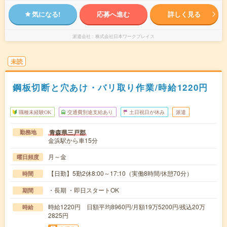
気になる!
応募へ進む
詳しく見る
派遣会社
株式会社日本ワークプレイス
未読
鋼板切断と穴あけ・バリ取り作業/時給1220円
職種未経験OK
交通費別途支給あり
土日祝日が休み
派遣
青森県三戸郡
勤務地
金浜駅から車15分
月～金
曜日頻度
【日勤】5勤2休8:00～17:10（実働8時間/休憩70分）
時間
・長期 ・即日スタートOK
期間
時給1220円 日額平均8960円/月額19万5200円/残込20万
時給
2825円