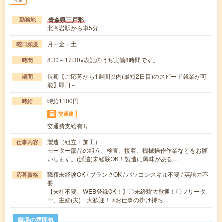
派遣
青森県三戸郡
勤務地
北高岩駅から車5分
月～金・土
曜日頻度
8:30～17:30※表記のうち実働8時間です。
時間
長期【ご応募から1週間以内(最短2日目)のスピード就業が可
期間
能】即日～
時給1100円
時給
交通費
交通費支給有り
製造（組立・加工）
仕事内容
モーター部品の組立、検査、接着、機械操作作業などをお願
いします。(派遣)未経験OK！製造に興味がある…
職種未経験OK / ブランクOK / パソコンスキル不要 / 英語力不
応募資格
要
【来社不要、WEB登録OK！】〇未経験大歓迎！〇フリータ
ー、主婦(夫) 大歓迎！ ※お仕事の掛け持ち…
職場の雰囲気