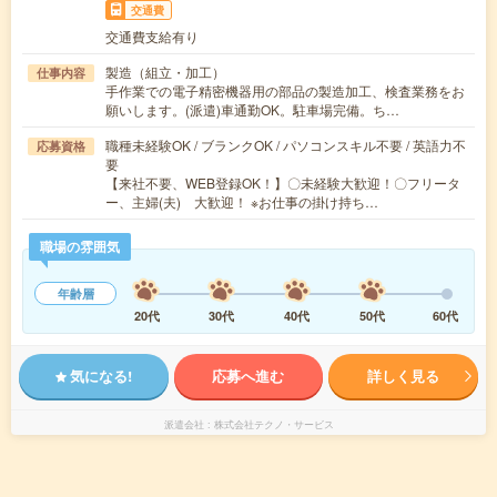
交通費
交通費支給有り
製造（組立・加工）
仕事内容
手作業での電子精密機器用の部品の製造加工、検査業務をお
願いします。(派遣)車通勤OK。駐車場完備。ち…
職種未経験OK / ブランクOK / パソコンスキル不要 / 英語力不
応募資格
要
【来社不要、WEB登録OK！】〇未経験大歓迎！〇フリータ
ー、主婦(夫) 大歓迎！ ※お仕事の掛け持ち…
職場の雰囲気
年齢層
20代
30代
40代
50代
60代
気になる!
応募へ進む
詳しく見る
派遣会社
株式会社テクノ・サービス