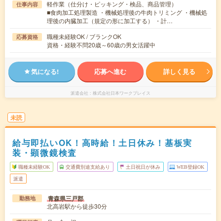
軽作業（仕分け・ピッキング・検品、商品管理）
仕事内容
■食肉加工処理製造 ・機械処理後の牛肉トリミング ・機械処
理後の内臓加工（規定の形に加工する） ・計…
職種未経験OK / ブランクOK
応募資格
資格・経験不問20歳～60歳の男女活躍中
気になる!
応募へ進む
詳しく見る
派遣会社
株式会社日本ワークプレイス
未読
給与即払いOK！高時給！土日休み！基板実
装・顕微鏡検査
職種未経験OK
交通費別途支給あり
土日祝日が休み
WEB登録OK
派遣
青森県三戸郡
勤務地
北高岩駅から徒歩30分