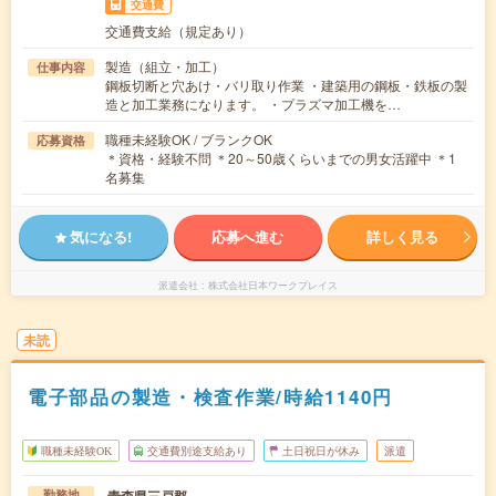
交通費
交通費支給（規定あり）
製造（組立・加工）
仕事内容
鋼板切断と穴あけ・バリ取り作業 ・建築用の鋼板・鉄板の製
造と加工業務になります。 ・プラズマ加工機を…
職種未経験OK / ブランクOK
応募資格
＊資格・経験不問 ＊20～50歳くらいまでの男女活躍中 ＊1
名募集
気になる!
応募へ進む
詳しく見る
派遣会社
株式会社日本ワークプレイス
未読
電子部品の製造・検査作業/時給1140円
職種未経験OK
交通費別途支給あり
土日祝日が休み
派遣
青森県三戸郡
勤務地