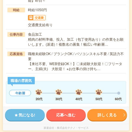
能】即日～
時給1050円
時給
交通費
交通費支給有り
食品加工
仕事内容
精肉の材料準備、投入、加工（包丁使用あり）の作業をお願
いします。(派遣)！複数名の募集！幅広い年齢層…
職種未経験OK / ブランクOK / パソコンスキル不要 / 英語力不
応募資格
要
【来社不要、WEB登録OK！】〇未経験大歓迎！〇フリータ
ー、主婦(夫) 大歓迎！ ※お仕事の掛け持ち…
職場の雰囲気
年齢層
20代
30代
40代
50代
60代
気になる!
応募へ進む
詳しく見る
派遣会社
株式会社テクノ・サービス