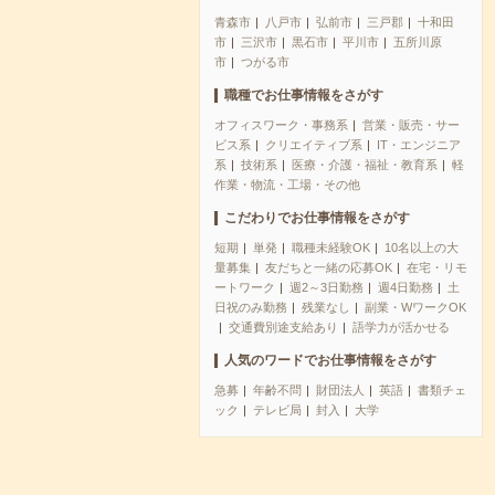
青森市
八戸市
弘前市
三戸郡
十和田
市
三沢市
黒石市
平川市
五所川原
市
つがる市
職種でお仕事情報をさがす
オフィスワーク・事務系
営業・販売・サー
ビス系
クリエイティブ系
IT・エンジニア
系
技術系
医療・介護・福祉・教育系
軽
作業・物流・工場・その他
こだわりでお仕事情報をさがす
短期
単発
職種未経験OK
10名以上の大
量募集
友だちと一緒の応募OK
在宅・リモ
ートワーク
週2～3日勤務
週4日勤務
土
日祝のみ勤務
残業なし
副業・WワークOK
交通費別途支給あり
語学力が活かせる
人気のワードでお仕事情報をさがす
急募
年齢不問
財団法人
英語
書類チェ
ック
テレビ局
封入
大学