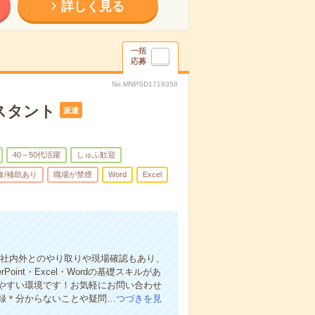
詳しく見る
一括
応募
No.MNPSD1719358
スタント
派遣
40～50代活躍
しゅふ歓迎
食/補助あり
職場が禁煙
Word
Excel
 社内外とのやり取りや現場確認もあり、
nt・Excel・Wordの基礎スキルがあ
やすい環境です！お気軽にお問い合わせ
録＊分からないことや疑問…
つづきを見