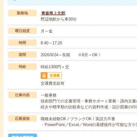
勤務地
青森県上北郡
野辺地駅から車30分
曜日頻度
月～金
時間
8:40～17:20
期間
2026/8/24～長期 ※8月～OK！
時給
時給1300円＋交
交通費
交通費支給有
仕事内容
一般事務
技術部門での文書管理・事務サポート業務・課内文書
続きや標準類の比較表などの資料作成・設計図書の印
応募資格
職種未経験OK / ブランクOK / 英語力不要
・PowerPoint／Excel／Wordの基礎操作が可能