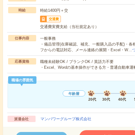
時給
時給1400円＋交
交通費
交通費実費支給（当社規定あり）
仕事内容
一般事務
・備品管理(在庫確認、補充、一般購入品の手配)・各
フからの電話対応、メール連絡の展開・Excel・W…
応募資格
職種未経験OK / ブランクOK / 英語力不要
・Excel、Wordの基本操作ができる方・普通自動車運
職場の雰囲気
年齢層
20代
30代
40代
マンパワーグループ株式会社
派遣会社