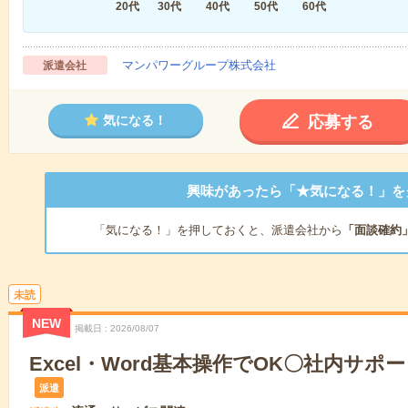
20代
30代
40代
50代
60代
マンパワーグループ株式会社
派遣会社
応募する
気になる！
興味があったら「★気になる！」を
「気になる！」を押しておくと、派遣会社から
「面談確約
未読
NEW
掲載日
2026/08/07
Excel・Word基本操作でOK〇社内サポ
派遣