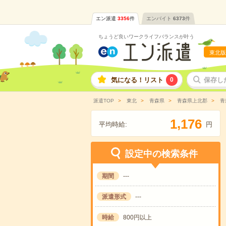
エン派遣
3356
件
エンバイト
6373
件
ちょうど良いワークライフバランスが叶う
東北版
気になる！リスト
0
保存し
派遣TOP
東北
青森県
青森県上北郡
青
,
1
1
7
6
平均時給:
円
設定中の検索条件
期間
---
派遣形式
---
時給
800円以上