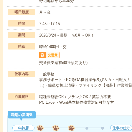
野辺地駅から車30分
曜日頻度
月～金
時間
7:45～17:15
期間
2026/8/24～長期 ※8月～OK！
時給
時給1400円＋交
交通費
交通費支給有(弊社規定あり)
仕事内容
一般事務
事務サポート・PC等OA機器操作及び入力・日報入力
し)・簡単な机上清掃・ファイリング【服装】作業着
応募資格
職種未経験OK / ブランクOK / 英語力不要
PC:Excel・Word基本操作残業対応可能な方
職場の雰囲気
年齢層
仕事の仕方