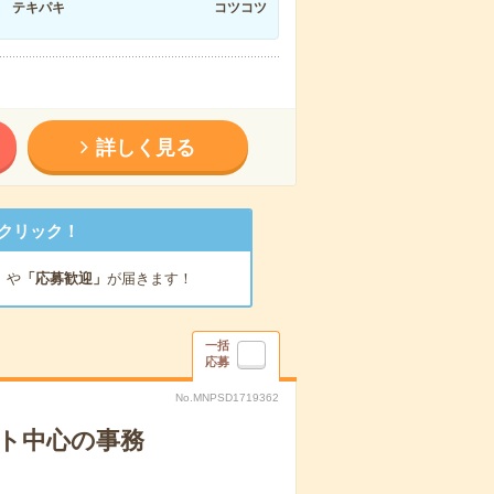
テキパキ
コツコツ
詳しく見る
クリック！
」
や
「応募歓迎」
が届きます！
一括
応募
No.MNPSD1719362
ート中心の事務