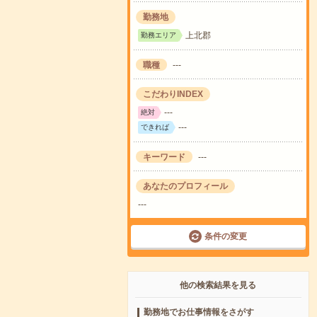
勤務地
上北郡
勤務エリア
職種
---
こだわりINDEX
---
絶対
---
できれば
キーワード
---
あなたのプロフィール
---
条件の変更
他の検索結果を見る
勤務地でお仕事情報をさがす