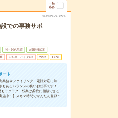
一括
応募
No.MNPSD1719367
施設での事務サポ
40～50代活躍
WEB登録OK
煙
自転車・バイクOK
Word
Excel
ポート
力業務やファイリング、電話対応に加
きもあるバランスの良いお仕事です！
備もラクラク！残業は柔軟に相談できる
実施中！】スキマ時間でかんたん登録＊