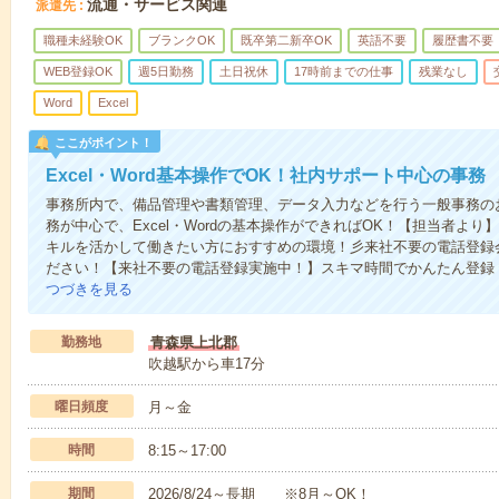
流通・サービス関連
派遣先
職種未経験OK
ブランクOK
既卒第二新卒OK
英語不要
履歴書不要
WEB登録OK
週5日勤務
土日祝休
17時前までの仕事
残業なし
Word
Excel
ここがポイント！
Excel・Word基本操作でOK！社内サポート中心の事務
事務所内で、備品管理や書類管理、データ入力などを行う一般事務の
務が中心で、Excel・Wordの基本操作ができればOK！【担当者よ
キルを活かして働きたい方におすすめの環境！彡来社不要の電話登録
ださい！【来社不要の電話登録実施中！】スキマ時間でかんたん登録
つづきを見る
勤務地
青森県上北郡
吹越駅から車17分
曜日頻度
月～金
時間
8:15～17:00
期間
2026/8/24～長期 ※8月～OK！