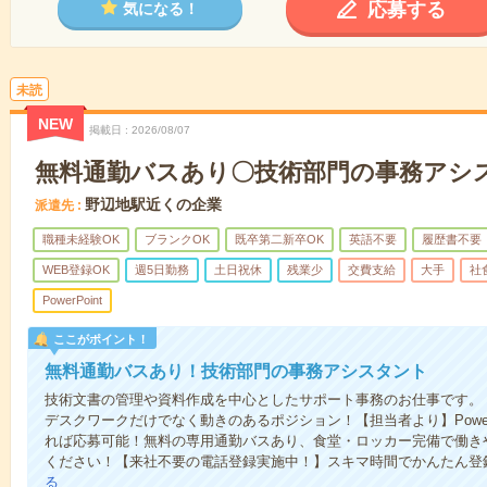
応募する
気になる！
未読
NEW
掲載日
2026/08/07
無料通勤バスあり〇技術部門の事務アシ
野辺地駅近くの企業
派遣先
職種未経験OK
ブランクOK
既卒第二新卒OK
英語不要
履歴書不要
WEB登録OK
週5日勤務
土日祝休
残業少
交費支給
大手
社
PowerPoint
ここがポイント！
無料通勤バスあり！技術部門の事務アシスタント
技術文書の管理や資料作成を中心としたサポート事務のお仕事です。
デスクワークだけでなく動きのあるポジション！【担当者より】PowerPoi
れば応募可能！無料の専用通勤バスあり、食堂・ロッカー完備で働き
ください！【来社不要の電話登録実施中！】スキマ時間でかんたん登
る