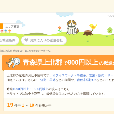
ヘル
エリア変更
た希望条件
お気に入りの派遣会社
森県上北郡 時給800円以上の派遣の仕事一覧
青森県上北郡
800円以上
で
の派遣
上北郡の派遣のお仕事情報です。
オフィスワーク・事務系
、
営業・販売・サー
揃えています。さらに、
短期
・
単発
などの期間や、
職種未経験OK
などのこだ
時給
1050円以上
・
1800円以上
の求人はこちら
当サイトでは法令を遵守し、最低賃金以上の求人のみを掲載しています。
19
1
19
件中
～
件を表示中