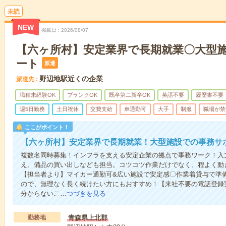
未読
NEW
掲載日
2026/08/07
【六ヶ所村】安定業界で長期就業〇大型
ート
派遣
野辺地駅近くの企業
派遣先
職種未経験OK
ブランクOK
既卒第二新卒OK
英語不要
履歴書不要
週5日勤務
土日祝休
交費支給
車通勤可
大手
制服
職場が禁
ここがポイント！
【六ヶ所村】安定業界で長期就業！大型施設での事務サ
複数名同時募集！インフラを支える安定企業の拠点で事務ワーク！入
え、備品の買い出しなども担当。コツコツ作業だけでなく、程よく動
【担当者より】マイカー通勤可&広い施設で安定感〇作業着貸与で準
ので、無理なく長く続けたい方にもおすすめ！【来社不要の電話登録
分からないこ…
つづきを見る
勤務地
青森県上北郡