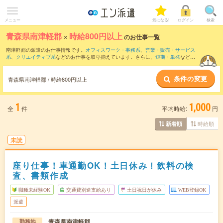
メニュー
気になる!
ログイン
検索
青森県南津軽郡
×
時給800円以上
のお仕事一覧
南津軽郡の派遣のお仕事情報です。
オフィスワーク・事務系
、
営業・販売・サービス
系
、
クリエイティブ系
などのお仕事を取り揃えています。さらに、
短期
・
単発
などの
期間や、
職種未経験OK
などのこだわり条件で絞り込んでいただけます。
条件の変更
時給
1050円以上
・
1800円以上
の求人はこちら
青森県南津軽郡 / 時給800円以上
当サイトでは法令を遵守し、最低賃金以上の求人のみを掲載しています。
1
1,000
全
件
平均時給:
円
時給順
新着順
未読
座り仕事！車通勤OK！土日休み！飲料の検
査、書類作成
職種未経験OK
交通費別途支給あり
土日祝日が休み
WEB登録OK
派遣
青森県南津軽郡
勤務地