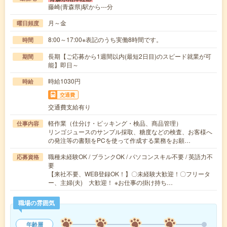
藤崎(青森県)駅から---分
月～金
曜日頻度
8:00～17:00※表記のうち実働8時間です。
時間
長期【ご応募から1週間以内(最短2日目)のスピード就業が可
期間
能】即日～
時給1030円
時給
交通費
交通費支給有り
軽作業（仕分け・ピッキング・検品、商品管理）
仕事内容
リンゴジュースのサンプル採取、糖度などの検査、お客様へ
の発注等の書類をPCを使って作成する業務をお願…
職種未経験OK / ブランクOK / パソコンスキル不要 / 英語力不
応募資格
要
【来社不要、WEB登録OK！】〇未経験大歓迎！〇フリータ
ー、主婦(夫) 大歓迎！ ※お仕事の掛け持ち…
職場の雰囲気
年齢層