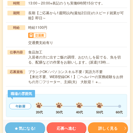
13:00～20:00※表記のうち実働6時間15分です。
時間
長期【ご応募から1週間以内(最短2日目)のスピード就業が可
期間
能】即日～
時給1100円
時給
交通費
交通費支給有り
食品加工
仕事内容
入居者の方に出すご飯の調理、おひたしを茹でる、魚を切
る、配膳などの作業をお願いします。(派遣)13時…
ブランクOK / パソコンスキル不要 / 英語力不要
応募資格
【来社不要、WEB登録OK！】〇ヘルパーの実務経験をお持
ちの方〇フリーター、主婦(夫) 大歓迎！ ※…
職場の雰囲気
年齢層
20代
30代
40代
50代
60代
気になる!
応募へ進む
詳しく見る