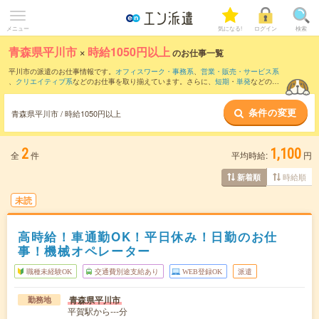
メニュー
気になる!
ログイン
検索
青森県平川市
×
時給1050円以上
のお仕事一覧
平川市の派遣のお仕事情報です。
オフィスワーク・事務系
、
営業・販売・サービス系
、
クリエイティブ系
などのお仕事を取り揃えています。さらに、
短期
・
単発
などの期
間や、
職種未経験OK
などのこだわり条件で絞り込んでいただけます。
条件の変更
青森県平川市 / 時給1050円以上
2
1,100
全
件
平均時給:
円
時給順
新着順
未読
高時給！車通勤OK！平日休み！日勤のお仕
事！機械オペレーター
職種未経験OK
交通費別途支給あり
WEB登録OK
派遣
青森県平川市
勤務地
平賀駅から---分