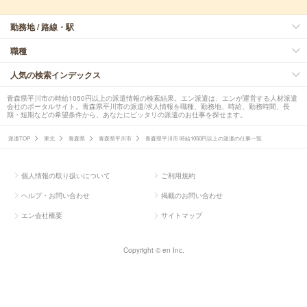
勤務地 / 路線・駅
職種
人気の検索インデックス
青森県平川市の時給1050円以上の派遣情報の検索結果。エン派遣は、エンが運営する人材派遣
会社のポータルサイト。青森県平川市の派遣/求人情報を職種、勤務地、時給、勤務時間、長
期・短期などの希望条件から、あなたにピッタリの派遣のお仕事を探せます。
派遣TOP
東北
青森県
青森県平川市
青森県平川市 時給1050円以上の派遣の仕事一覧
個人情報の取り扱いについて
ご利用規約
ヘルプ・お問い合わせ
掲載のお問い合わせ
エン会社概要
サイトマップ
Copyright © en Inc.