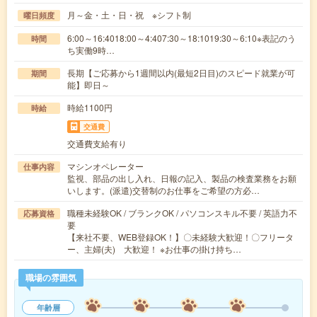
月～金・土・日・祝 ※シフト制
曜日頻度
6:00～16:4018:00～4:407:30～18:1019:30～6:10※表記のう
時間
ち実働9時…
長期【ご応募から1週間以内(最短2日目)のスピード就業が可
期間
能】即日～
時給1100円
時給
交通費
交通費支給有り
マシンオペレーター
仕事内容
監視、部品の出し入れ、日報の記入、製品の検査業務をお願
いします。(派遣)交替制のお仕事をご希望の方必…
職種未経験OK / ブランクOK / パソコンスキル不要 / 英語力不
応募資格
要
【来社不要、WEB登録OK！】〇未経験大歓迎！〇フリータ
ー、主婦(夫) 大歓迎！ ※お仕事の掛け持ち…
職場の雰囲気
年齢層