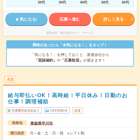
20代
30代
40代
50代
60代
気になる!
応募へ進む
詳しく見る
派遣会社
株式会社テクノ・サービス
興味があったら「★気になる！」をタップ！
「気になる！」を押しておくと、派遣会社から
「面談確約」
や
「応募歓迎」
が届きます！
未読
給与即払いOK！高時給！平日休み！日勤のお
仕事！調理補助
交通費別途支給あり
WEB登録OK
派遣
青森県平川市
勤務地
月～金・土・日・祝 ※シフト制
曜日頻度