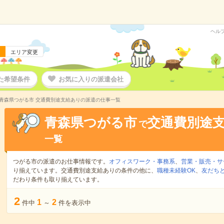
ヘル
エリア変更
た希望条件
お気に入りの派遣会社
青森県つがる市 交通費別途支給ありの派遣の仕事一覧
青森県つがる市
交通費別途
で
一覧
つがる市の派遣のお仕事情報です。
オフィスワーク・事務系
、
営業・販売・サ
り揃えています。交通費別途支給ありの条件の他に、
職種未経験OK
、
友だちと
だわり条件も取り揃えています。
2
1
2
件中
～
件を表示中