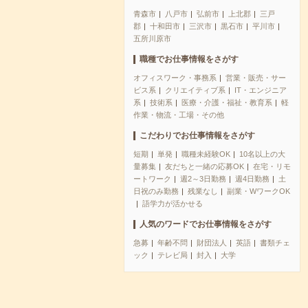
青森市
八戸市
弘前市
上北郡
三戸
郡
十和田市
三沢市
黒石市
平川市
五所川原市
職種でお仕事情報をさがす
オフィスワーク・事務系
営業・販売・サー
ビス系
クリエイティブ系
IT・エンジニア
系
技術系
医療・介護・福祉・教育系
軽
作業・物流・工場・その他
こだわりでお仕事情報をさがす
短期
単発
職種未経験OK
10名以上の大
量募集
友だちと一緒の応募OK
在宅・リモ
ートワーク
週2～3日勤務
週4日勤務
土
日祝のみ勤務
残業なし
副業・WワークOK
語学力が活かせる
人気のワードでお仕事情報をさがす
急募
年齢不問
財団法人
英語
書類チェ
ック
テレビ局
封入
大学