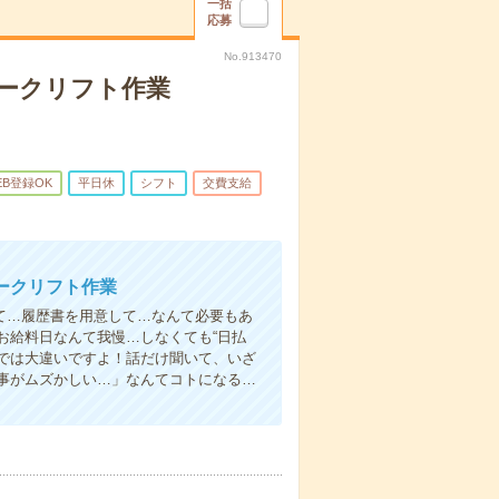
一括
応募
No.913470
ークリフト作業
EB登録OK
平日休
シフト
交費支給
ークリフト作業
て…履歴書を用意して…なんて必要もあ
お給料日なんて我慢…しなくても“日払
い”では大違いですよ！話だけ聞いて、いざ
事がムズかしい…」なんてコトになる…