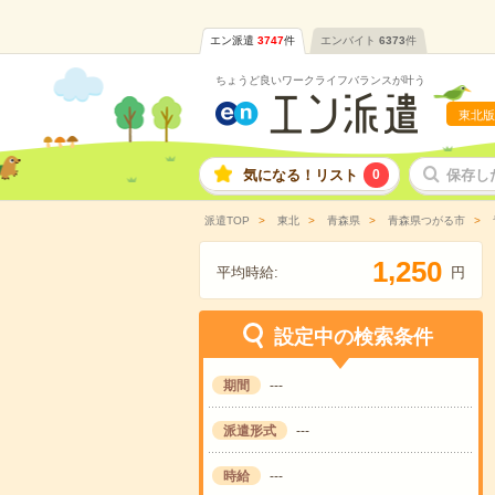
エン派遣
3747
件
エンバイト
6373
件
ちょうど良いワークライフバランスが叶う
東北版
気になる！リスト
0
保存し
派遣TOP
東北
青森県
青森県つがる市
,
1
2
5
0
平均時給:
円
設定中の検索条件
期間
---
派遣形式
---
時給
---