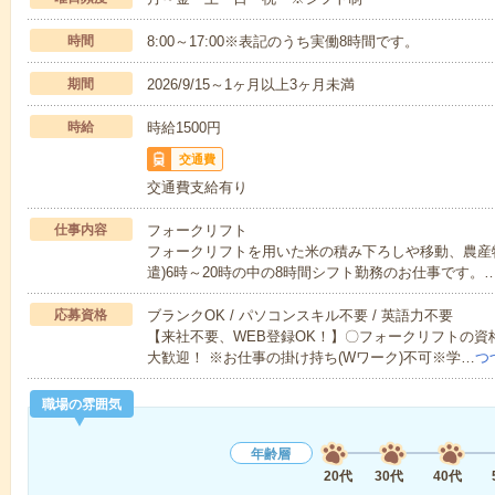
時間
8:00～17:00※表記のうち実働8時間です。
期間
2026/9/15～1ヶ月以上3ヶ月未満
時給
時給1500円
交通費
交通費支給有り
仕事内容
フォークリフト
フォークリフトを用いた米の積み下ろしや移動、農産
遣)6時～20時の中の8時間シフト勤務のお仕事です。
応募資格
ブランクOK / パソコンスキル不要 / 英語力不要
【来社不要、WEB登録OK！】〇フォークリフトの資
大歓迎！ ※お仕事の掛け持ち(Wワーク)不可※学…
つ
職場の雰囲気
年齢層
20代
30代
40代