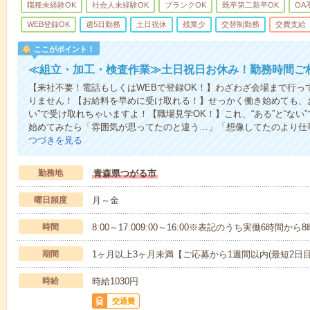
職種未経験OK
社会人未経験OK
ブランクOK
既卒第二新卒OK
OA
WEB登録OK
週5日勤務
土日祝休
残業少
交替制勤務
交費支給
ここがポイント！
≪組立・加工・検査作業≫土日祝日お休み！勤務時間ご
【来社不要！電話もしくはWEBで登録OK！】わざわざ会場まで行っ
りません！【お給料を早めに受け取れる！】せっかく働き始めても、
い”で受け取れちゃいますよ！【職場見学OK！】これ、“ある”と“な
始めてみたら「雰囲気が思ってたのと違う…」「想像してたのより仕
つづきを見る
勤務地
青森県つがる市
曜日頻度
月～金
時間
8:00～17:009:00～16:00※表記のうち実働6時間か
期間
1ヶ月以上3ヶ月未満【ご応募から1週間以内(最短2日
時給
時給1030円
交通費