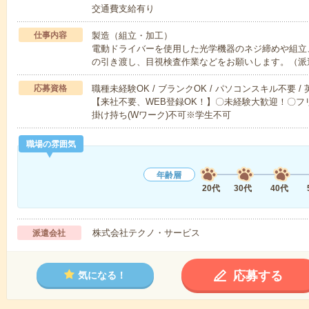
交通費支給有り
仕事内容
製造（組立・加工）
電動ドライバーを使用した光学機器のネジ締めや組立
の引き渡し、目視検査作業などをお願いします。（派
応募資格
職種未経験OK / ブランクOK / パソコンスキル不要 /
【来社不要、WEB登録OK！】〇未経験大歓迎！〇フリ
掛け持ち(Wワーク)不可※学生不可
職場の雰囲気
年齢層
20代
30代
40代
株式会社テクノ・サービス
派遣会社
応募する
気になる！