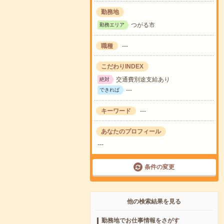
勤務地
つがる市
勤務エリア
職種
---
こだわりINDEX
交通費別途支給あり
絶対
---
できれば
キーワード
---
あなたのプロフィール
---
条件の変更
他の検索結果を見る
勤務地でお仕事情報をさがす