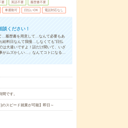
不要
英語不要
履歴書不要
車通勤可
日払いOK
電話対応なし
相談ください！
て…履歴書を用意して…なんて必要もあ
お給料日なんて我慢…しなくても“日払
い”では大違いですよ！話だけ聞いて、いざ
事がムズかしい…」なんてコトになる…
ら8時間です。
目)のスピード就業が可能】即日～