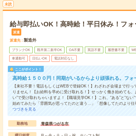
未読
給与即払いOK！高時給！平日休み！フォ
派遣
製造外
派遣先
ブランクOK
既卒第二新卒OK
OA不要
英語不要
履歴書不要
W
車通勤可
日払いOK
電話対応なし
ここがポイント！
高時給１５００円！同期がいるからより頑張れる。フォ
【来社不要！電話もしくはWEBで登録OK！】わざわざ会場まで行っ
りません！【お給料を早めに受け取れる！】せっかく働き始めても、
い”で受け取れちゃいますよ！【職場見学OK！】これ、“ある”と“な
始めてみたら「雰囲気が思ってたのと違う…」「想像してたのより仕
つづきを見る
勤務地
青森県つがる市
曜日頻度
月～金・土・日・祝 ※シフト制