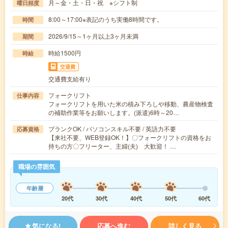
月～金・土・日・祝 ※シフト制
曜日頻度
8:00～17:00※表記のうち実働8時間です。
時間
2026/9/15～1ヶ月以上3ヶ月未満
期間
時給1500円
時給
交通費
交通費支給有り
フォークリフト
仕事内容
フォークリフトを用いた米の積み下ろしや移動、農産物検査
の補助作業等をお願いします。(派遣)6時～20…
ブランクOK / パソコンスキル不要 / 英語力不要
応募資格
【来社不要、WEB登録OK！】〇フォークリフトの資格をお
持ちの方〇フリーター、主婦(夫) 大歓迎！ …
職場の雰囲気
年齢層
20代
30代
40代
50代
60代
気になる!
応募へ進む
詳しく見る