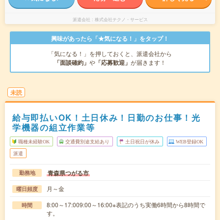
派遣会社
株式会社テクノ・サービス
興味があったら「★気になる！」をタップ！
「気になる！」を押しておくと、派遣会社から
「面談確約」
や
「応募歓迎」
が届きます！
未読
給与即払いOK！土日休み！日勤のお仕事！光
学機器の組立作業等
職種未経験OK
交通費別途支給あり
土日祝日が休み
WEB登録OK
派遣
青森県つがる市
勤務地
月～金
曜日頻度
8:00～17:009:00～16:00※表記のうち実働6時間から8時間で
時間
す。