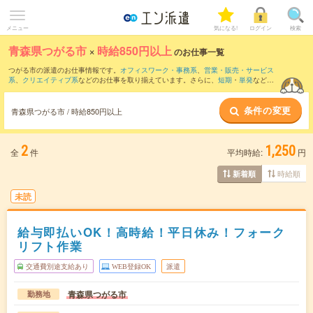
メニュー
気になる!
ログイン
検索
青森県つがる市
×
時給850円以上
のお仕事一覧
つがる市の派遣のお仕事情報です。
オフィスワーク・事務系
、
営業・販売・サービス
系
、
クリエイティブ系
などのお仕事を取り揃えています。さらに、
短期
・
単発
などの
期間や、
職種未経験OK
などのこだわり条件で絞り込んでいただけます。
条件の変更
時給
1050円以上
・
1800円以上
の求人はこちら
青森県つがる市 / 時給850円以上
当サイトでは法令を遵守し、最低賃金以上の求人のみを掲載しています。
2
1,250
全
件
平均時給:
円
時給順
新着順
未読
給与即払いOK！高時給！平日休み！フォーク
リフト作業
交通費別途支給あり
WEB登録OK
派遣
青森県つがる市
勤務地