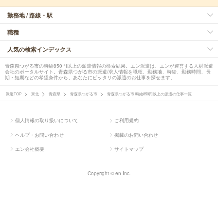
勤務地 / 路線・駅
職種
人気の検索インデックス
青森県つがる市の時給850円以上の派遣情報の検索結果。エン派遣は、エンが運営する人材派遣
会社のポータルサイト。青森県つがる市の派遣/求人情報を職種、勤務地、時給、勤務時間、長
期・短期などの希望条件から、あなたにピッタリの派遣のお仕事を探せます。
派遣TOP
東北
青森県
青森県つがる市
青森県つがる市 時給850円以上の派遣の仕事一覧
個人情報の取り扱いについて
ご利用規約
ヘルプ・お問い合わせ
掲載のお問い合わせ
エン会社概要
サイトマップ
Copyright © en Inc.